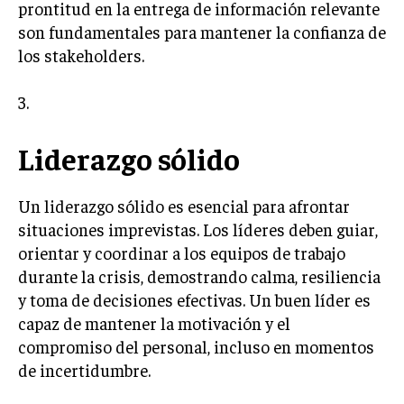
prontitud en la entrega de información relevante
TRANSFORMACIÓN DIGITAL
son fundamentales para mantener la confianza de
los stakeholders.
ANALÍTICA EMPRESARIAL Y BUSINESS
INTELLIGENCE
3.
CIBERSEGURIDAD EMPRESARIAL
Liderazgo sólido
ESTRATEGIA
EMPRESAS FAMILIARES Y SUCESIÓN
GESTIÓN DEL RIESGO EMPRESARIAL
Un liderazgo sólido es esencial para afrontar
situaciones imprevistas. Los líderes deben guiar,
NEGOCIACIÓN Y RESOLUCIÓN DE CONFLICTOS
orientar y coordinar a los equipos de trabajo
DERECHO EMPRESARIAL Y REGULACIONES
durante la crisis, demostrando calma, resiliencia
y toma de decisiones efectivas. Un buen líder es
ÉXITO EMPRESARIAL Y CASOS DE ESTUDIO
capaz de mantener la motivación y el
GOBIERNO CORPORATIVO
compromiso del personal, incluso en momentos
de incertidumbre.
NEGOCIOS
ESTRATEGIAS DE NEGOCIOS