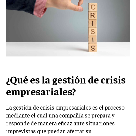
Welcome to Liberty Case
We have a curated list of the most noteworthy news from all
across the globe. With any subscription plan, you get access
to
exclusive articles
that let you stay ahead of the curve.
Your Profile
NEWS
LIFESTYLE
PUBLIC OPINION
¿Qué es la gestión de crisis
empresariales?
La gestión de crisis empresariales es el proceso
mediante el cual una compañía se prepara y
responde de manera eficaz ante situaciones
imprevistas que puedan afectar su