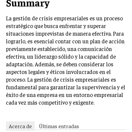
Summary
ÉTICA EMPRESARIAL Y RESPONSABILIDAD
SOCIAL
La gestión de crisis empresariales es un proceso
BLOG
estratégico que busca enfrentar y superar
situaciones imprevistas de manera efectiva. Para
lograrlo, es esencial contar con un plan de acción
previamente establecido, una comunicación
Acerca de
Últimas entradas
efectiva, un liderazgo sólido y la capacidad de
adaptación. Además, se deben considerar los
Silvia Delgado
aspectos legales y éticos involucrados en el
Soy Silvia Delgado, experta en comercio
proceso. La gestión de crisis empresariales es
electrónico. Me fascina observar cómo la
tecnología ha transformado la forma en que
fundamental para garantizar la supervivencia y el
compramos y vendemos. En mi tiempo libre,
éxito de una empresa en un entorno empresarial
disfruto del senderismo, apreciando la belleza natural y la
cada vez más competitivo y exigente.
tranquilidad que ofrece cada sendero.
Aparece en periódicos digitales y domina los buscadores,
Infórmate aquí.
Acerca de
Últimas entradas