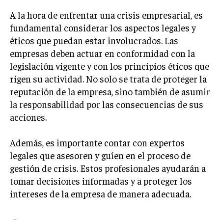
GESTIÓN DE PROYECTOS
A la hora de enfrentar una crisis empresarial, es
fundamental considerar los aspectos legales y
GESTIÓN DE OPERACIONES Y CADENA DE
SUMINISTRO
éticos que puedan estar involucrados. Las
empresas deben actuar en conformidad con la
LOGÍSTICA EMPRESARIAL
legislación vigente y con los principios éticos que
CALIDAD Y MEJORA CONTINUA
rigen su actividad. No solo se trata de proteger la
reputación de la empresa, sino también de asumir
TALENTOS
la responsabilidad por las consecuencias de sus
RECURSOS HUMANOS Y GESTIÓN DEL
TALENTO
acciones.
COMPENSACIÓN Y BENEFICIOS
Además, es importante contar con expertos
RECLUTAMIENTO Y SELECCIÓN
legales que asesoren y guíen en el proceso de
gestión de crisis. Estos profesionales ayudarán a
DESARROLLO DE PERSONAL
tomar decisiones informadas y a proteger los
GESTIÓN DEL DESEMPEÑO
intereses de la empresa de manera adecuada.
CULTURA Y CLIMA ORGANIZACIONAL