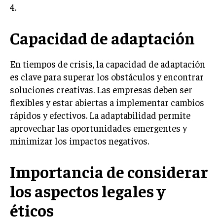
4.
MARKETING B2B
Capacidad de adaptación
MARKETING B2C
FRANQUICIAS
En tiempos de crisis, la capacidad de adaptación
MARKETING DE INFLUENCERS
es clave para superar los obstáculos y encontrar
soluciones creativas. Las empresas deben ser
E-COMMERCE
flexibles y estar abiertas a implementar cambios
E-COMMERCE Y COMERCIO ELECTRÓNICO
rápidos y efectivos. La adaptabilidad permite
ESTRATEGIAS DE PRICING Y GESTIÓN DE
aprovechar las oportunidades emergentes y
PRECIOS
minimizar los impactos negativos.
GESTIÓN DE CRISIS EMPRESARIALES
Importancia de considerar
EMPRESAS Y STARTUPS TECNOLÓGICAS
los aspectos legales y
GESTIÓN DE LA EXPERIENCIA DEL CLIENTE
éticos
MÁS
PROYECTOS