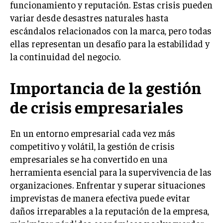
funcionamiento y reputación. Estas crisis pueden
LIFESTYLE
variar desde desastres naturales hasta
escándalos relacionados con la marca, pero todas
MARKETING
ellas representan un desafío para la estabilidad y
ESTRATEGIAS DE MARKETING
la continuidad del negocio.
AGENCIAS DE MARKETING
AGENCIAS DE POSICIONAMIENTO WEB SEO
Importancia de la gestión
VENTA DE ENLACES
de crisis empresariales
MARKETING DIGITAL
En un entorno empresarial cada vez más
PUBLICIDAD
competitivo y volátil, la gestión de crisis
VENTAS Y PERSUASIÓN
empresariales se ha convertido en una
GESTIÓN DE PRODUCTOS
herramienta esencial para la supervivencia de las
organizaciones. Enfrentar y superar situaciones
COMUNICACIÓN CORPORATIVA
imprevistas de manera efectiva puede evitar
GESTIÓN DE MARCA
daños irreparables a la reputación de la empresa,