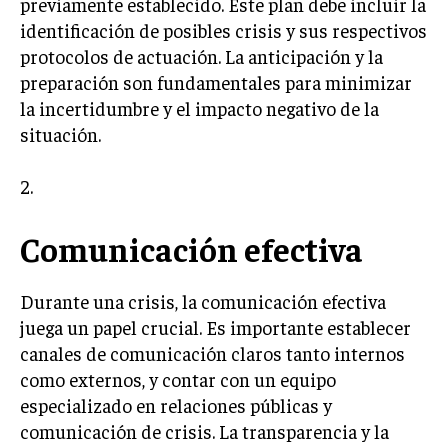
previamente establecido. Este plan debe incluir la
identificación de posibles crisis y sus respectivos
INVERSIONES Y MERCADOS FINANCIEROS
protocolos de actuación. La anticipación y la
CONTABILIDAD EMPRESARIAL
preparación son fundamentales para minimizar
la incertidumbre y el impacto negativo de la
ECONOMÍA EMPRESARIAL
situación.
INTERNACIONAL
NEGOCIOS INTERNACIONALES
2.
COMERCIO INTERNACIONAL
Comunicación efectiva
EXPANSIÓN GLOBAL
IMPORTACIÓN Y EXPORTACIÓN
Durante una crisis, la comunicación efectiva
juega un papel crucial. Es importante establecer
ALIANZAS ESTRATÉGICAS
canales de comunicación claros tanto internos
como externos, y contar con un equipo
TECNOLOGIA
SOSTENIBILIDAD Y MEDIO AMBIENTE
especializado en relaciones públicas y
comunicación de crisis. La transparencia y la
GESTIÓN DE LA INNOVACIÓN TECNOLÓGICA