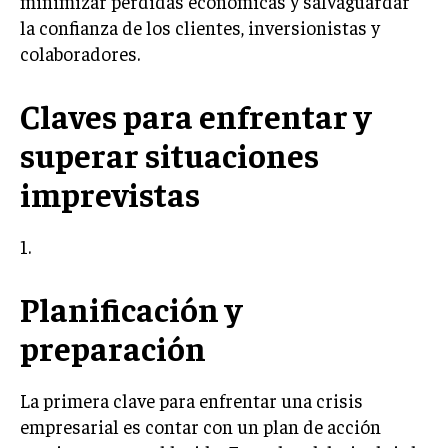
minimizar pérdidas económicas y salvaguardar
INVESTIGACIÓN DE MERCADO
la confianza de los clientes, inversionistas y
ANÁLISIS DE COMPETENCIA
colaboradores.
GESTIÓN DE CLIENTES
Claves para enfrentar y
EMPRENDIMIENTO
superar situaciones
INNOVACIÓN EMPRESARIAL
imprevistas
GESTIÓN DEL CAMBIO
LIDERAZGO
1.
HABILIDADES DIRECTIVAS
Planificación y
EMPRENDIMIENTO
preparación
PLANIFICACIÓN EMPRESARIAL
FINANZAS
La primera clave para enfrentar una crisis
FINANZAS Y CONTABILIDAD
empresarial es contar con un plan de acción
GESTIÓN DE RECURSOS FINANCIEROS