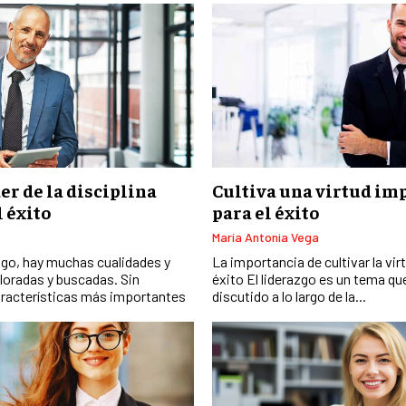
er de la disciplina
Cultiva una virtud im
l éxito
para el éxito
María Antonia Vega
zgo, hay muchas cualidades y
La importancia de cultivar la vir
loradas y buscadas. Sin
éxito El liderazgo es un tema q
aracterísticas más importantes
discutido a lo largo de la...