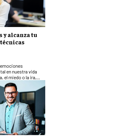
HABILIDADES DIRECTIVAS
EMPRENDIMIENTO
PLANIFICACIÓN EMPRESARIAL
 y alcanza tu
técnicas
FINANZAS
FINANZAS Y CONTABILIDAD
GESTIÓN DE RECURSOS FINANCIEROS
 emociones
al en nuestra vida
INVERSIONES Y MERCADOS FINANCIEROS
a, el miedo o la ira,...
CONTABILIDAD EMPRESARIAL
ECONOMÍA EMPRESARIAL
INTERNACIONAL
NEGOCIOS INTERNACIONALES
COMERCIO INTERNACIONAL