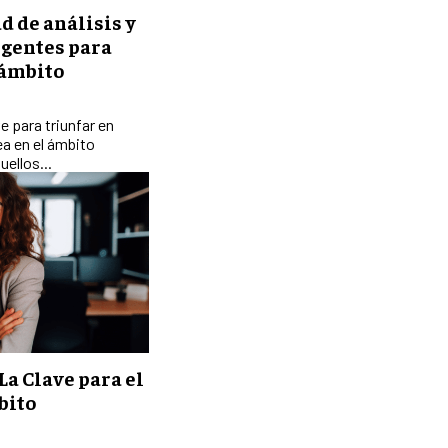
d de análisis y
EXPANSIÓN GLOBAL
igentes para
IMPORTACIÓN Y EXPORTACIÓN
 ámbito
ALIANZAS ESTRATÉGICAS
ve para triunfar en
TECNOLOGIA
ea en el ámbito
SOSTENIBILIDAD Y MEDIO AMBIENTE
uellos...
GESTIÓN DE LA INNOVACIÓN
TECNOLÓGICA
TRANSFORMACIÓN DIGITAL
ANALÍTICA EMPRESARIAL Y BUSINESS
INTELLIGENCE
CIBERSEGURIDAD EMPRESARIAL
La Clave para el
ESTRATEGIA
bito
EMPRESAS FAMILIARES Y SUCESIÓN