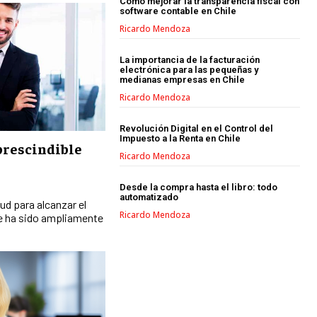
Cómo mejorar la transparencia fiscal con
software contable en Chile
PUBLICIDAD
Ricardo Mendoza
VENTAS Y PERSUASIÓN
La importancia de la facturación
electrónica para las pequeñas y
GESTIÓN DE PRODUCTOS
medianas empresas en Chile
Ricardo Mendoza
COMUNICACIÓN CORPORATIVA
GESTIÓN DE MARCA
Revolución Digital en el Control del
Impuesto a la Renta en Chile
prescindible
INVESTIGACIÓN DE MERCADO
Ricardo Mendoza
ANÁLISIS DE COMPETENCIA
Desde la compra hasta el libro: todo
automatizado
tud para alcanzar el
GESTIÓN DE CLIENTES
Ricardo Mendoza
ue ha sido ampliamente
EMPRENDIMIENTO
INNOVACIÓN EMPRESARIAL
GESTIÓN DEL CAMBIO
LIDERAZGO