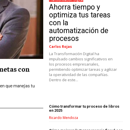
Ahorra tiempo y
optimiza tus tareas
con la
automatización de
procesos
Carlos Rojas
La Transformación Digital ha
impulsado cambios significativos en
LIFESTYLE
los procesos empresariales,
 metas con
permitiendo optimizar tareas y agilizar
la operatividad de las compañías.
MARKETING
Dentro de este...
ESTRATEGIAS DE MARKETING
 en que manejas tu
AGENCIAS DE MARKETING
AGENCIAS DE POSICIONAMIENTO WEB
SEO
Cómo transformar tu proceso de libros
en 2025
VENTA DE ENLACES
Ricardo Mendoza
MARKETING DIGITAL