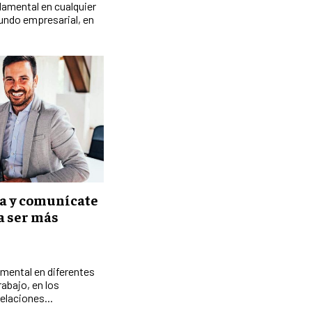
GESTIÓN DEL RIESGO EMPRESARIAL
damental en cualquier
mundo empresarial, en
NEGOCIACIÓN Y RESOLUCIÓN DE
CONFLICTOS
DERECHO EMPRESARIAL Y
REGULACIONES
ÉXITO EMPRESARIAL Y CASOS DE
ESTUDIO
GOBIERNO CORPORATIVO
NEGOCIOS
ESTRATEGIAS DE NEGOCIOS
za y comunícate
a ser más
MARKETING B2B
MARKETING B2C
mental en diferentes
FRANQUICIAS
rabajo, en los
elaciones...
MARKETING DE INFLUENCERS