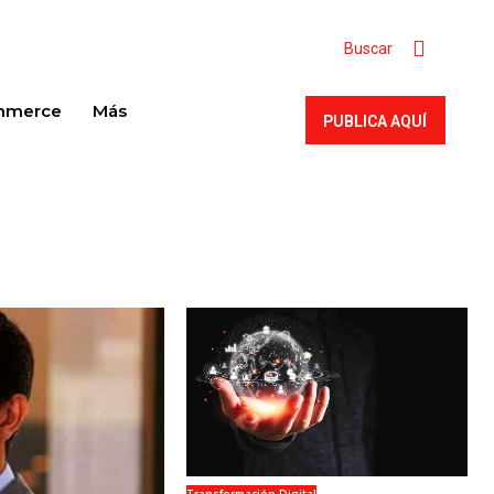
Buscar
mmerce
Más
PUBLICA AQUÍ
SUBSCRIBE
Welcome to Liberty Case
We have a curated list of the most noteworthy news
from all across the globe. With any subscription plan,
you get access to
exclusive articles
that let you
stay ahead of the curve.
Your Profile
NEWS
LIFESTYLE
PUBLIC OPINION
Transformación Digital