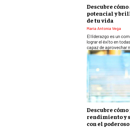
Descubre cómo 
potencial y bril
de tu vida
María Antonia Vega
El liderazgo es un co
lograr el éxito en toda
capaz de aprovechar n
Descubre cómo 
rendimiento y 
con el poderoso 