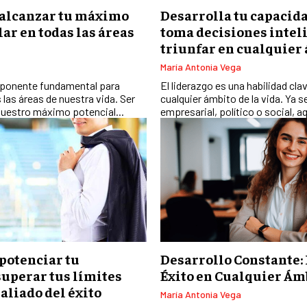
alcanzar tu máximo
Desarrolla tu capacida
lar en todas las áreas
toma decisiones intel
triunfar en cualquier
María Antonia Vega
mponente fundamental para
El liderazgo es una habilidad cla
s las áreas de nuestra vida. Ser
cualquier ámbito de la vida. Ya s
uestro máximo potencial...
empresarial, político o social, aq
potenciar tu
Desarrollo Constante: 
superar tus límites
Éxito en Cualquier Ám
aliado del éxito
María Antonia Vega