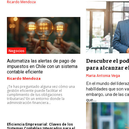
Ricardo Mendoza
Negocios
Descubre el pod
Automatiza las alertas de pago de
impuestos en Chile con un sistema
para alcanzar e
contable eficiente
María Antonia Vega
Ricardo Mendoza
En el mundo del lidera
¿Te has preguntado alguna vez cómo una
habilidades que son va
gestión eficiente puede facilitar el
embargo, una de las c
cumplimiento de tus obligaciones
tributarias? En un entorno donde la
que...
administración financiera...
Eficiencia Empresarial: Claves de los
Sistemas Contables Integrados para el