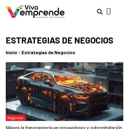
ESTRATEGIAS DE NEGOCIOS
Inicio
Estrategias de Negocios
SUBSCRIBE
Welcome to Liberty Case
We have a curated list of the most noteworthy news from all
across the globe. With any subscription plan, you get access
to
exclusive articles
that let you stay ahead of the curve.
Your Profile
Negocios
NEWS
LIFESTYLE
PUBLIC OPINION
Mejora la transparencia en proveedores y subcontratación