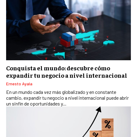
E-COMMERCE
E-COMMERCE Y COMERCIO ELECTRÓNICO
ESTRATEGIAS DE PRICING Y GESTIÓN DE
PRECIOS
GESTIÓN DE CRISIS EMPRESARIALES
EMPRESAS Y STARTUPS TECNOLÓGICAS
GESTIÓN DE LA EXPERIENCIA DEL CLIENTE
Conquista el mundo: descubre cómo
expandir tu negocio a nivel internacional
MÁS
PROYECTOS
Ernesto Ayala
GESTIÓN DE PROYECTOS
En un mundo cada vez más globalizado y en constante
cambio, expandir tu negocio a nivel internacional puede abrir
GESTIÓN DE OPERACIONES Y CADENA DE
un sinfín de oportunidades y...
SUMINISTRO
LOGÍSTICA EMPRESARIAL
CALIDAD Y MEJORA CONTINUA