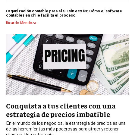
GESTIÓN DEL CAMBIO
Organización contable para el SII sin estrés: Cómo el software
LIDERAZGO
contables en chile facilita el proceso
Ricardo Mendoza
HABILIDADES DIRECTIVAS
EMPRENDIMIENTO
PLANIFICACIÓN EMPRESARIAL
FINANZAS
FINANZAS Y CONTABILIDAD
GESTIÓN DE RECURSOS FINANCIEROS
INVERSIONES Y MERCADOS FINANCIEROS
CONTABILIDAD EMPRESARIAL
Conquista a tus clientes con una
estrategia de precios imbatible
ECONOMÍA EMPRESARIAL
En el mundo de los negocios, la estrategia de precios es una
INTERNACIONAL
de las herramientas más poderosas para atraer y retener
NEGOCIOS INTERNACIONALES
clientes. Una estrategia...