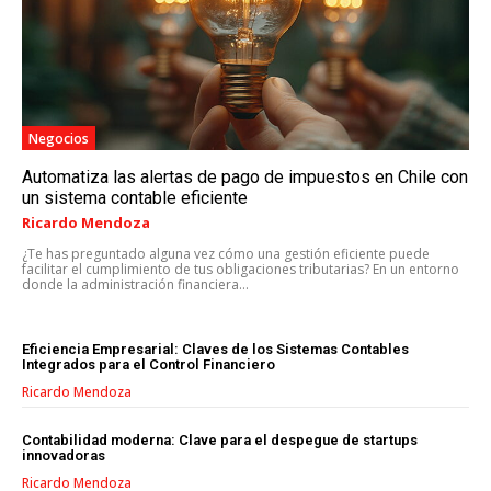
MARKETING DIGITAL
PUBLICIDAD
VENTAS Y PERSUASIÓN
Negocios
GESTIÓN DE PRODUCTOS
Automatiza las alertas de pago de impuestos en Chile con
un sistema contable eficiente
COMUNICACIÓN CORPORATIVA
Ricardo Mendoza
¿Te has preguntado alguna vez cómo una gestión eficiente puede
GESTIÓN DE MARCA
facilitar el cumplimiento de tus obligaciones tributarias? En un entorno
donde la administración financiera...
INVESTIGACIÓN DE MERCADO
ANÁLISIS DE COMPETENCIA
Eficiencia Empresarial: Claves de los Sistemas Contables
Integrados para el Control Financiero
GESTIÓN DE CLIENTES
Ricardo Mendoza
EMPRENDIMIENTO
Contabilidad moderna: Clave para el despegue de startups
INNOVACIÓN EMPRESARIAL
innovadoras
Ricardo Mendoza