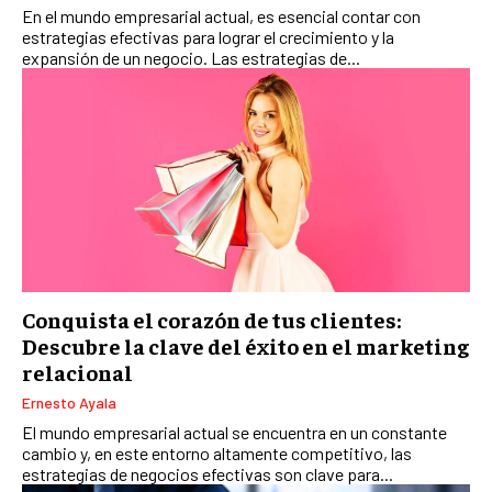
EMPRESAS FAMILIARES Y SUCESIÓN
En el mundo empresarial actual, es esencial contar con
estrategias efectivas para lograr el crecimiento y la
GESTIÓN DEL RIESGO EMPRESARIAL
expansión de un negocio. Las estrategias de...
NEGOCIACIÓN Y RESOLUCIÓN DE CONFLICTOS
DERECHO EMPRESARIAL Y REGULACIONES
ÉXITO EMPRESARIAL Y CASOS DE ESTUDIO
GOBIERNO CORPORATIVO
NEGOCIOS
ESTRATEGIAS DE NEGOCIOS
Conquista el corazón de tus clientes:
MARKETING B2B
Descubre la clave del éxito en el marketing
relacional
MARKETING B2C
Ernesto Ayala
FRANQUICIAS
El mundo empresarial actual se encuentra en un constante
MARKETING DE INFLUENCERS
cambio y, en este entorno altamente competitivo, las
estrategias de negocios efectivas son clave para...