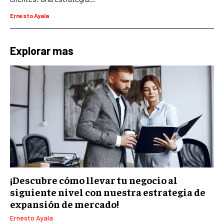
Ernesto Ayala
COMERCIO INTERNACIONAL
EXPANSIÓN GLOBAL
Explorar mas
IMPORTACIÓN Y EXPORTACIÓN
ALIANZAS ESTRATÉGICAS
TECNOLOGIA
SOSTENIBILIDAD Y MEDIO AMBIENTE
GESTIÓN DE LA INNOVACIÓN TECNOLÓGICA
TRANSFORMACIÓN DIGITAL
ANALÍTICA EMPRESARIAL Y BUSINESS
INTELLIGENCE
¡Descubre cómo llevar tu negocio al
siguiente nivel con nuestra estrategia de
CIBERSEGURIDAD EMPRESARIAL
expansión de mercado!
ESTRATEGIA
Ernesto Ayala