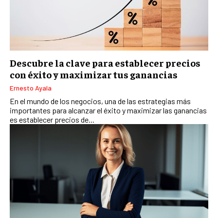
TALENTOS
RECURSOS HUMANOS Y GESTIÓN DEL
TALENTO
COMPENSACIÓN Y BENEFICIOS
Descubre la clave para establecer precios
RECLUTAMIENTO Y SELECCIÓN
con éxito y maximizar tus ganancias
DESARROLLO DE PERSONAL
Ernesto Ayala
GESTIÓN DEL DESEMPEÑO
En el mundo de los negocios, una de las estrategias más
importantes para alcanzar el éxito y maximizar las ganancias
CULTURA Y CLIMA ORGANIZACIONAL
es establecer precios de...
ÉTICA EMPRESARIAL Y RESPONSABILIDAD
SOCIAL
BLOG