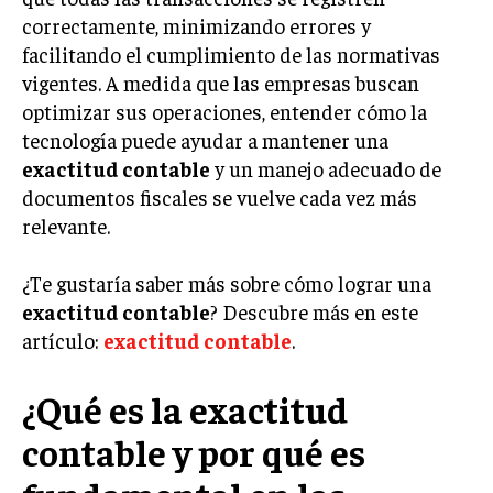
correctamente, minimizando errores y
LIFESTYLE
facilitando el cumplimiento de las normativas
MARKETING
vigentes. A medida que las empresas buscan
ESTRATEGIAS DE MARKETING
optimizar sus operaciones, entender cómo la
AGENCIAS DE MARKETING
tecnología puede ayudar a mantener una
AGENCIAS DE POSICIONAMIENTO WEB SEO
exactitud contable
y un manejo adecuado de
documentos fiscales se vuelve cada vez más
VENTA DE ENLACES
relevante.
MARKETING DIGITAL
¿Te gustaría saber más sobre cómo lograr una
PUBLICIDAD
exactitud contable
? Descubre más en este
VENTAS Y PERSUASIÓN
artículo:
exactitud contable
.
GESTIÓN DE PRODUCTOS
¿Qué es la exactitud
COMUNICACIÓN CORPORATIVA
contable y por qué es
GESTIÓN DE MARCA