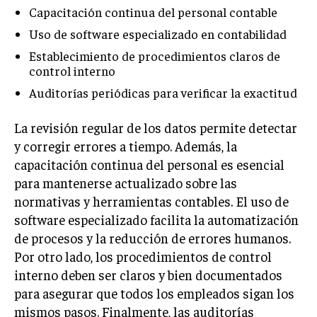
Capacitación continua del personal contable
TRANSFORMACIÓN DIGITAL
Uso de software especializado en contabilidad
ANALÍTICA EMPRESARIAL Y BUSINESS
Establecimiento de procedimientos claros de
INTELLIGENCE
control interno
CIBERSEGURIDAD EMPRESARIAL
Auditorías periódicas para verificar la exactitud
ESTRATEGIA
La revisión regular de los datos permite detectar
EMPRESAS FAMILIARES Y SUCESIÓN
y corregir errores a tiempo. Además, la
GESTIÓN DEL RIESGO EMPRESARIAL
capacitación continua del personal es esencial
para mantenerse actualizado sobre las
NEGOCIACIÓN Y RESOLUCIÓN DE CONFLICTOS
normativas y herramientas contables. El uso de
DERECHO EMPRESARIAL Y REGULACIONES
software especializado facilita la automatización
de procesos y la reducción de errores humanos.
ÉXITO EMPRESARIAL Y CASOS DE ESTUDIO
Por otro lado, los procedimientos de control
GOBIERNO CORPORATIVO
interno deben ser claros y bien documentados
para asegurar que todos los empleados sigan los
NEGOCIOS
mismos pasos. Finalmente, las auditorías
ESTRATEGIAS DE NEGOCIOS