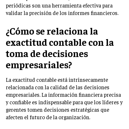
periódicas son una herramienta efectiva para
MARKETING B2B
validar la precisión de los informes financieros.
MARKETING B2C
¿Cómo se relaciona la
FRANQUICIAS
exactitud contable con la
MARKETING DE INFLUENCERS
toma de decisiones
E-COMMERCE
E-COMMERCE Y COMERCIO ELECTRÓNICO
empresariales?
ESTRATEGIAS DE PRICING Y GESTIÓN DE
PRECIOS
La exactitud contable está intrínsecamente
relacionada con la calidad de las decisiones
GESTIÓN DE CRISIS EMPRESARIALES
empresariales. La información financiera precisa
EMPRESAS Y STARTUPS TECNOLÓGICAS
y confiable es indispensable para que los líderes y
gerentes tomen decisiones estratégicas que
GESTIÓN DE LA EXPERIENCIA DEL CLIENTE
afecten el futuro de la organización.
MÁS
PROYECTOS