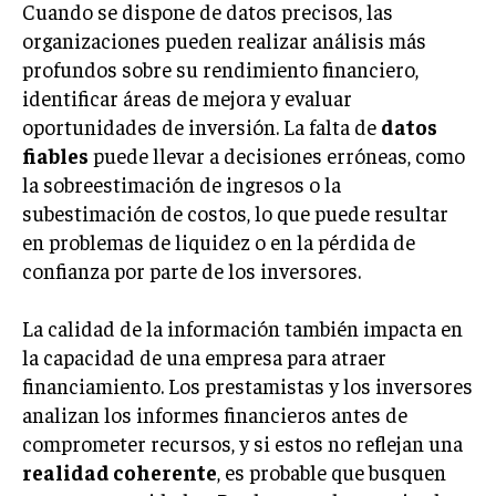
Cuando se dispone de datos precisos, las
GESTIÓN DE PROYECTOS
organizaciones pueden realizar análisis más
GESTIÓN DE OPERACIONES Y CADENA DE
profundos sobre su rendimiento financiero,
SUMINISTRO
identificar áreas de mejora y evaluar
oportunidades de inversión. La falta de
datos
LOGÍSTICA EMPRESARIAL
fiables
puede llevar a decisiones erróneas, como
CALIDAD Y MEJORA CONTINUA
la sobreestimación de ingresos o la
subestimación de costos, lo que puede resultar
TALENTOS
en problemas de liquidez o en la pérdida de
RECURSOS HUMANOS Y GESTIÓN DEL
TALENTO
confianza por parte de los inversores.
COMPENSACIÓN Y BENEFICIOS
La calidad de la información también impacta en
RECLUTAMIENTO Y SELECCIÓN
la capacidad de una empresa para atraer
financiamiento. Los prestamistas y los inversores
DESARROLLO DE PERSONAL
analizan los informes financieros antes de
GESTIÓN DEL DESEMPEÑO
comprometer recursos, y si estos no reflejan una
realidad coherente
, es probable que busquen
CULTURA Y CLIMA ORGANIZACIONAL