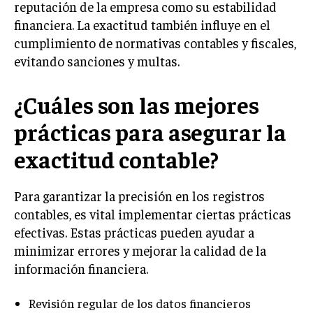
reputación de la empresa como su estabilidad
financiera. La exactitud también influye en el
INVERSIONES Y MERCADOS FINANCIEROS
cumplimiento de normativas contables y fiscales,
CONTABILIDAD EMPRESARIAL
evitando sanciones y multas.
ECONOMÍA EMPRESARIAL
¿Cuáles son las mejores
INTERNACIONAL
NEGOCIOS INTERNACIONALES
prácticas para asegurar la
COMERCIO INTERNACIONAL
exactitud contable?
EXPANSIÓN GLOBAL
Para garantizar la precisión en los registros
IMPORTACIÓN Y EXPORTACIÓN
contables, es vital implementar ciertas prácticas
ALIANZAS ESTRATÉGICAS
efectivas. Estas prácticas pueden ayudar a
minimizar errores y mejorar la calidad de la
TECNOLOGIA
información financiera.
SOSTENIBILIDAD Y MEDIO AMBIENTE
Revisión regular de los datos financieros
GESTIÓN DE LA INNOVACIÓN TECNOLÓGICA