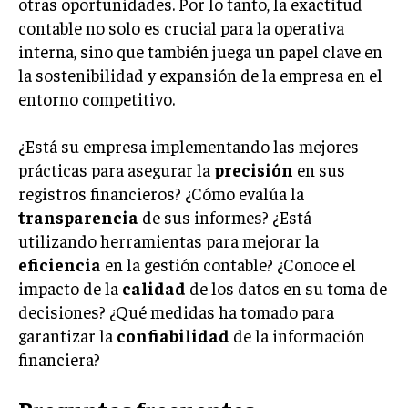
otras oportunidades. Por lo tanto, la exactitud
ÉTICA EMPRESARIAL Y RESPONSABILIDAD
contable no solo es crucial para la operativa
SOCIAL
interna, sino que también juega un papel clave en
la sostenibilidad y expansión de la empresa en el
BLOG
entorno competitivo.
¿Está su empresa implementando las mejores
Acerca de
Últimas entradas
prácticas para asegurar la
precisión
en sus
registros financieros? ¿Cómo evalúa la
Ricardo Mendoza
transparencia
de sus informes? ¿Está
Soy Ricardo Mendoza, periodista de negocios e
utilizando herramientas para mejorar la
innovación, con amplia trayectoria. Desde hace
eficiencia
en la gestión contable? ¿Conoce el
más de diez años, colaboro en un reconocido
portal de noticias, abarcando desde noticias
impacto de la
calidad
de los datos en su toma de
corporativas hasta tendencias innovadoras. Creo firmemente en
decisiones? ¿Qué medidas ha tomado para
el periodismo como motor de cambio, manteniendo a la
garantizar la
confiabilidad
de la información
sociedad actualizada y proactiva.
financiera?
Aparece en periódicos digitales y domina los buscadores,
Infórmate aquí.