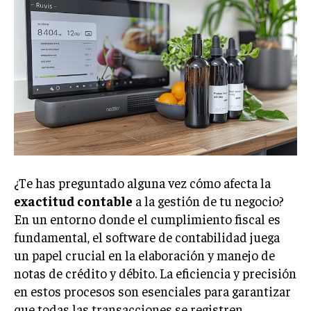
Welcome to Liberty Case
We have a curated list of the most noteworthy news from all
across the globe. With any subscription plan, you get access
to
exclusive articles
that let you stay ahead of the curve.
Your Profile
NEWS
LIFESTYLE
PUBLIC OPINION
¿Te has preguntado alguna vez cómo afecta la
exactitud contable
a la gestión de tu negocio?
En un entorno donde el cumplimiento fiscal es
fundamental, el software de contabilidad juega
un papel crucial en la elaboración y manejo de
notas de crédito y débito. La eficiencia y precisión
en estos procesos son esenciales para garantizar
que todas las transacciones se registren