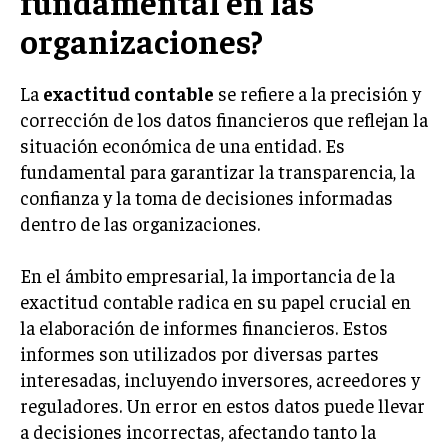
fundamental en las
INVESTIGACIÓN DE MERCADO
organizaciones?
ANÁLISIS DE COMPETENCIA
GESTIÓN DE CLIENTES
La
exactitud contable
se refiere a la precisión y
corrección de los datos financieros que reflejan la
EMPRENDIMIENTO
situación económica de una entidad. Es
INNOVACIÓN EMPRESARIAL
fundamental para garantizar la transparencia, la
GESTIÓN DEL CAMBIO
confianza y la toma de decisiones informadas
dentro de las organizaciones.
LIDERAZGO
HABILIDADES DIRECTIVAS
En el ámbito empresarial, la importancia de la
exactitud contable radica en su papel crucial en
EMPRENDIMIENTO
la elaboración de informes financieros. Estos
PLANIFICACIÓN EMPRESARIAL
informes son utilizados por diversas partes
interesadas, incluyendo inversores, acreedores y
FINANZAS
reguladores. Un error en estos datos puede llevar
FINANZAS Y CONTABILIDAD
a decisiones incorrectas, afectando tanto la
GESTIÓN DE RECURSOS FINANCIEROS