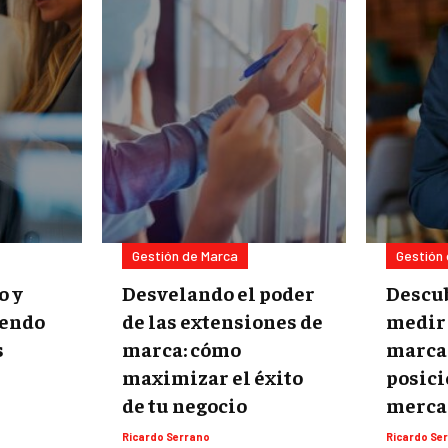
Gestión de Marca
Gestión
o y
Desvelando el poder
Descu
iendo
de las extensiones de
medir 
s
marca: cómo
marca 
maximizar el éxito
posici
de tu negocio
merca
Ricardo Serrano
Ricardo Se