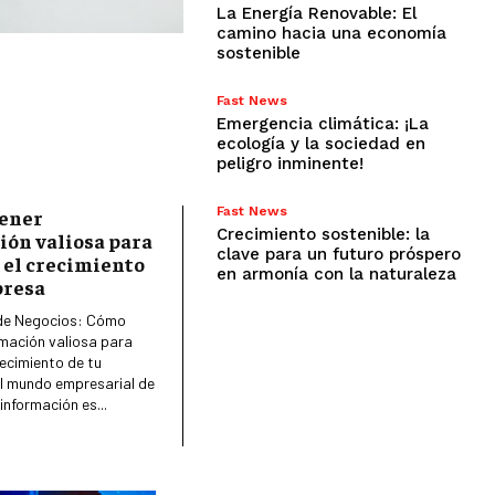
La Energía Renovable: El
camino hacia una economía
sostenible
Fast News
Emergencia climática: ¡La
ecología y la sociedad en
peligro inminente!
Fast News
ener
Crecimiento sostenible: la
ión valiosa para
clave para un futuro próspero
 el crecimiento
en armonía con la naturaleza
LIFESTYLE
presa
de Negocios: Cómo
MARKETING
rmación valiosa para
ESTRATEGIAS DE MARKETING
recimiento de tu
l mundo empresarial de
AGENCIAS DE MARKETING
 información es...
AGENCIAS DE POSICIONAMIENTO WEB
SEO
VENTA DE ENLACES