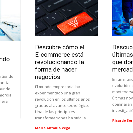
Innovación Empresarial
Investigació
Descubre cómo el
Descubr
E-commerce está
última
endo
revolucionando la
que dom
forma de hacer
merca
negocios
irtiendo
En un mund
tancia
evolución, e
El mundo empresarial ha
 mundo
mantenerse 
experimentado una gran
imordial
últimas no
revolución en los últimos años
nerar
dominarán 
gracias al avance tecnológico.
investigaci
Una de las principales
transformaciones ha sido la...
Ricardo Se
María Antonia Vega