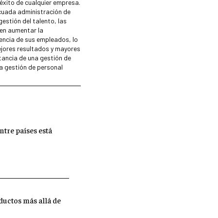
éxito de cualquier empresa.
cuada administración de
GESTIÓN DEL RIESGO EMPRESARIAL
estión del talento, las
en aumentar la
NEGOCIACIÓN Y RESOLUCIÓN DE
iencia de sus empleados, lo
CONFLICTOS
ejores resultados y mayores
tancia de una gestión de
DERECHO EMPRESARIAL Y
a gestión de personal
REGULACIONES
ÉXITO EMPRESARIAL Y CASOS DE
ESTUDIO
GOBIERNO CORPORATIVO
ntre países está
NEGOCIOS
ESTRATEGIAS DE NEGOCIOS
MARKETING B2B
MARKETING B2C
ductos más allá de
FRANQUICIAS