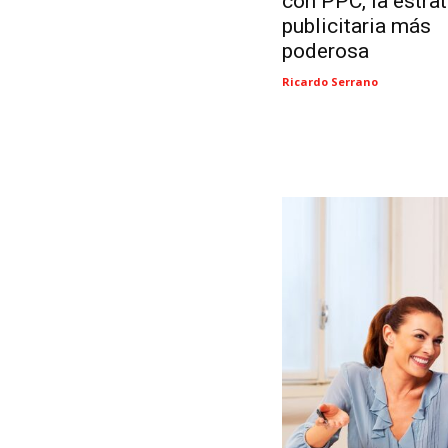
con PPC, la estra
publicitaria más
poderosa
Ricardo Serrano