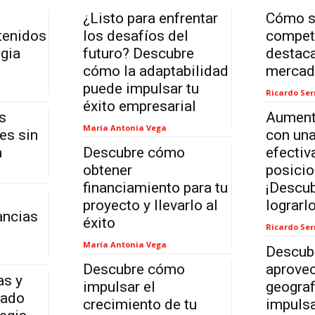
l
¿Listo para enfrentar
Cómo su
tenidos
los desafíos del
compet
egia
futuro? Descubre
destaca
cómo la adaptabilidad
merca
puede impulsar tu
Ricardo Se
éxito empresarial
s
Aument
María Antonia Vega
es sin
con una
a
Descubre cómo
efectiv
obtener
posici
financiamiento para tu
¡Descu
proyecto y llevarlo al
lograrlo
ancias
éxito
Ricardo Se
María Antonia Vega
Descub
Descubre cómo
aprovec
as y
impulsar el
geograf
cado
crecimiento de tu
impulsa