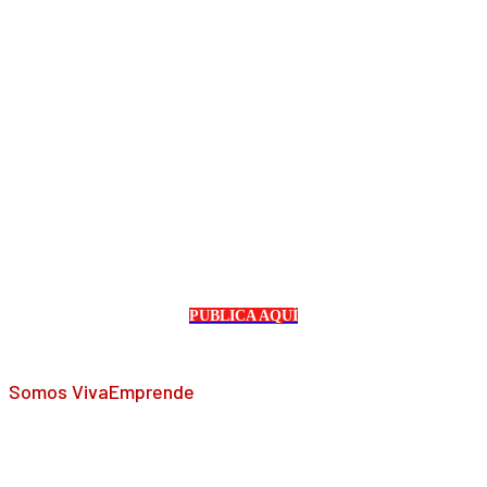
PUBLICA AQUÍ
Somos VivaEmprende
En VivaEmprende nos dedicamos a facilitar el acceso a las
noticias más frescas y relevantes en el mundo del