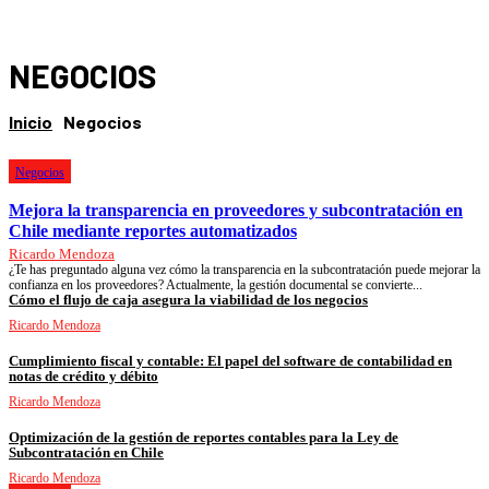
NEGOCIOS
Inicio
Negocios
Negocios
Mejora la transparencia en proveedores y subcontratación en
Chile mediante reportes automatizados
Ricardo Mendoza
¿Te has preguntado alguna vez cómo la transparencia en la subcontratación puede mejorar la
confianza en los proveedores? Actualmente, la gestión documental se convierte...
Cómo el flujo de caja asegura la viabilidad de los negocios
Ricardo Mendoza
Cumplimiento fiscal y contable: El papel del software de contabilidad en
notas de crédito y débito
Ricardo Mendoza
Optimización de la gestión de reportes contables para la Ley de
Subcontratación en Chile
Ricardo Mendoza