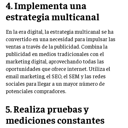
4. Implementa una
INVERSIONES Y MERCADOS FINANCIEROS
estrategia multicanal
CONTABILIDAD EMPRESARIAL
En la era digital, la estrategia multicanal se ha
ECONOMÍA EMPRESARIAL
convertido en una necesidad para impulsar las
INTERNACIONAL
ventas a través de la publicidad. Combina la
NEGOCIOS INTERNACIONALES
publicidad en medios tradicionales con el
marketing digital, aprovechando todas las
COMERCIO INTERNACIONAL
oportunidades que ofrece internet. Utiliza el
EXPANSIÓN GLOBAL
email marketing, el SEO, el SEM y las redes
sociales para llegar a un mayor número de
IMPORTACIÓN Y EXPORTACIÓN
potenciales compradores.
ALIANZAS ESTRATÉGICAS
5. Realiza pruebas y
TECNOLOGIA
SOSTENIBILIDAD Y MEDIO AMBIENTE
mediciones constantes
GESTIÓN DE LA INNOVACIÓN TECNOLÓGICA