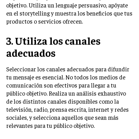
INVESTIGACIÓN DE MERCADO
objetivo. Utiliza un lenguaje persuasivo, apóyate
en el storytelling y muestra los beneficios que tus
ANÁLISIS DE COMPETENCIA
productos o servicios ofrecen.
GESTIÓN DE CLIENTES
3. Utiliza los canales
EMPRENDIMIENTO
INNOVACIÓN EMPRESARIAL
adecuados
GESTIÓN DEL CAMBIO
Seleccionar los canales adecuados para difundir
LIDERAZGO
tu mensaje es esencial. No todos los medios de
HABILIDADES DIRECTIVAS
comunicación son efectivos para llegar a tu
público objetivo. Realiza un análisis exhaustivo
EMPRENDIMIENTO
de los distintos canales disponibles como la
PLANIFICACIÓN EMPRESARIAL
televisión, radio, prensa escrita, internet y redes
sociales, y selecciona aquellos que sean más
FINANZAS
relevantes para tu público objetivo.
FINANZAS Y CONTABILIDAD
GESTIÓN DE RECURSOS FINANCIEROS