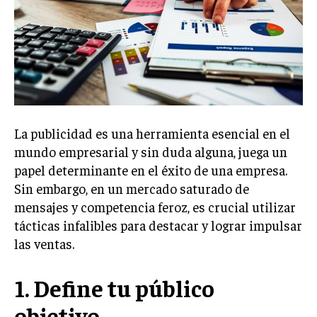
Welcome to Liberty Case
We have a curated list of the most noteworthy news from all
across the globe. With any subscription plan, you get access
to
exclusive articles
that let you stay ahead of the curve.
Your Profile
NEWS
LIFESTYLE
PUBLIC OPINION
La publicidad es una herramienta esencial en el
mundo empresarial y sin duda alguna, juega un
papel determinante en el éxito de una empresa.
Sin embargo, en un mercado saturado de
mensajes y competencia feroz, es crucial utilizar
tácticas infalibles para destacar y lograr impulsar
las ventas.
1. Define tu público
objetivo