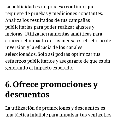
La publicidad es un proceso continuo que
TRANSFORMACIÓN DIGITAL
requiere de pruebas y mediciones constantes.
ANALÍTICA EMPRESARIAL Y BUSINESS
Analiza los resultados de tus campañas
INTELLIGENCE
publicitarias para poder realizar ajustes y
CIBERSEGURIDAD EMPRESARIAL
mejoras. Utiliza herramientas analíticas para
conocer el impacto de tus mensajes, el retorno de
ESTRATEGIA
inversión y la eficacia de los canales
EMPRESAS FAMILIARES Y SUCESIÓN
seleccionados. Solo así podrás optimizar tus
GESTIÓN DEL RIESGO EMPRESARIAL
esfuerzos publicitarios y asegurarte de que están
generando el impacto esperado.
NEGOCIACIÓN Y RESOLUCIÓN DE CONFLICTOS
DERECHO EMPRESARIAL Y REGULACIONES
6. Ofrece promociones y
ÉXITO EMPRESARIAL Y CASOS DE ESTUDIO
descuentos
GOBIERNO CORPORATIVO
La utilización de promociones y descuentos es
NEGOCIOS
una táctica infalible para impulsar tus ventas. Los
ESTRATEGIAS DE NEGOCIOS