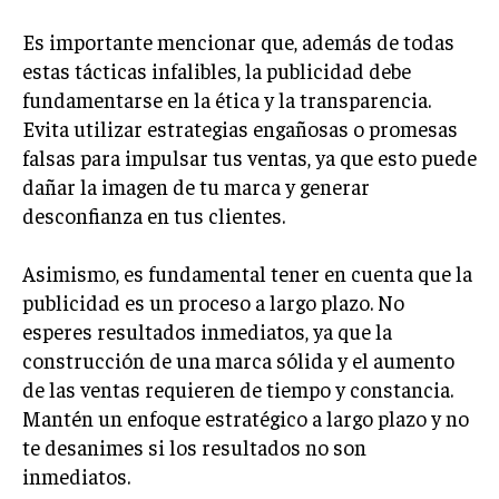
ÉTICA EMPRESARIAL Y RESPONSABILIDAD
SOCIAL
Es importante mencionar que, además de todas
estas tácticas infalibles, la publicidad debe
BLOG
fundamentarse en la ética y la transparencia.
Evita utilizar estrategias engañosas o promesas
falsas para impulsar tus ventas, ya que esto puede
dañar la imagen de tu marca y generar
Acerca de
Últimas entradas
desconfianza en tus clientes.
Ricardo Serrano
Asimismo, es fundamental tener en cuenta que la
Soy Ricardo Serrano, apasionado de la
publicidad es un proceso a largo plazo. No
comunicación persuasiva. Con más de 10 años de
experiencia, uso la palabra escrita para crear
esperes resultados inmediatos, ya que la
estrategias de marketing exitosas. Amante de la
construcción de una marca sólida y el aumento
poesía y el ajedrez, siempre busco el enfoque creativo en cada
de las ventas requieren de tiempo y constancia.
historia.
Mantén un enfoque estratégico a largo plazo y no
Aparece en periódicos digitales y domina los buscadores,
te desanimes si los resultados no son
Infórmate aquí.
inmediatos.