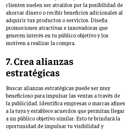
clientes suelen ser atraídos por la posibilidad de
MARKETING B2B
ahorrar dinero o recibir beneficios adicionales al
adquirir tus productos o servicios. Diseña
MARKETING B2C
promociones atractivas e innovadoras que
FRANQUICIAS
generen interés en tu público objetivo y los
motiven a realizar la compra.
MARKETING DE INFLUENCERS
E-COMMERCE
7. Crea alianzas
E-COMMERCE Y COMERCIO ELECTRÓNICO
estratégicas
ESTRATEGIAS DE PRICING Y GESTIÓN DE
PRECIOS
Buscar alianzas estratégicas puede ser muy
GESTIÓN DE CRISIS EMPRESARIALES
beneficioso para impulsar las ventas a través de
EMPRESAS Y STARTUPS TECNOLÓGICAS
la publicidad. Identifica empresas o marcas afines
a la tuya y establece acuerdos que permitan llegar
GESTIÓN DE LA EXPERIENCIA DEL CLIENTE
a un público objetivo similar. Esto te brindará la
oportunidad de impulsar tu visibilidad y
MÁS
PROYECTOS