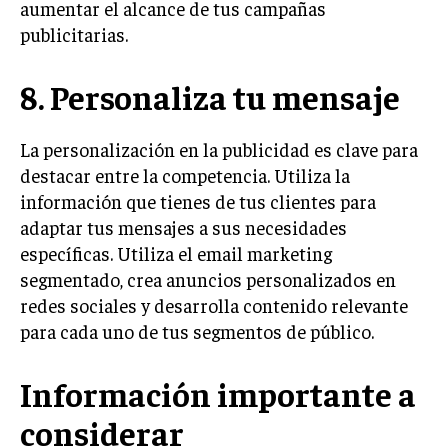
aumentar el alcance de tus campañas
GESTIÓN DE PROYECTOS
publicitarias.
GESTIÓN DE OPERACIONES Y CADENA DE
SUMINISTRO
8. Personaliza tu mensaje
LOGÍSTICA EMPRESARIAL
La personalización en la publicidad es clave para
CALIDAD Y MEJORA CONTINUA
destacar entre la competencia. Utiliza la
información que tienes de tus clientes para
TALENTOS
RECURSOS HUMANOS Y GESTIÓN DEL
adaptar tus mensajes a sus necesidades
TALENTO
específicas. Utiliza el email marketing
COMPENSACIÓN Y BENEFICIOS
segmentado, crea anuncios personalizados en
redes sociales y desarrolla contenido relevante
RECLUTAMIENTO Y SELECCIÓN
para cada uno de tus segmentos de público.
DESARROLLO DE PERSONAL
Información importante a
GESTIÓN DEL DESEMPEÑO
considerar
CULTURA Y CLIMA ORGANIZACIONAL