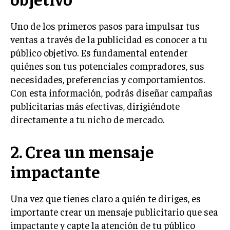
LIFESTYLE
Uno de los primeros pasos para impulsar tus
MARKETING
ventas a través de la publicidad es conocer a tu
ESTRATEGIAS DE MARKETING
público objetivo. Es fundamental entender
AGENCIAS DE MARKETING
quiénes son tus potenciales compradores, sus
AGENCIAS DE POSICIONAMIENTO WEB SEO
necesidades, preferencias y comportamientos.
Con esta información, podrás diseñar campañas
VENTA DE ENLACES
publicitarias más efectivas, dirigiéndote
MARKETING DIGITAL
directamente a tu nicho de mercado.
PUBLICIDAD
2. Crea un mensaje
VENTAS Y PERSUASIÓN
impactante
GESTIÓN DE PRODUCTOS
COMUNICACIÓN CORPORATIVA
Una vez que tienes claro a quién te diriges, es
importante crear un mensaje publicitario que sea
GESTIÓN DE MARCA
impactante y capte la atención de tu público