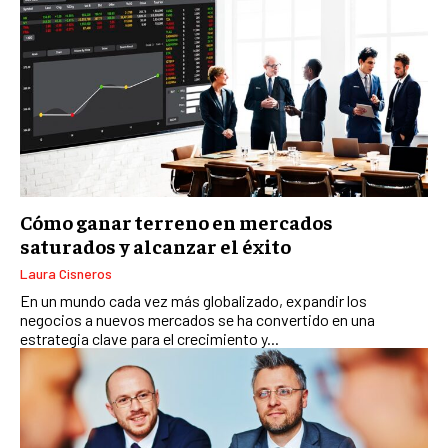
E-COMMERCE Y COMERCIO ELECTRÓNICO
ESTRATEGIAS DE PRICING Y GESTIÓN DE
PRECIOS
GESTIÓN DE CRISIS EMPRESARIALES
EMPRESAS Y STARTUPS TECNOLÓGICAS
GESTIÓN DE LA EXPERIENCIA DEL CLIENTE
Cómo ganar terreno en mercados
MÁS
saturados y alcanzar el éxito
PROYECTOS
GESTIÓN DE PROYECTOS
Laura Cisneros
En un mundo cada vez más globalizado, expandir los
GESTIÓN DE OPERACIONES Y CADENA DE
negocios a nuevos mercados se ha convertido en una
SUMINISTRO
estrategia clave para el crecimiento y...
LOGÍSTICA EMPRESARIAL
CALIDAD Y MEJORA CONTINUA
TALENTOS