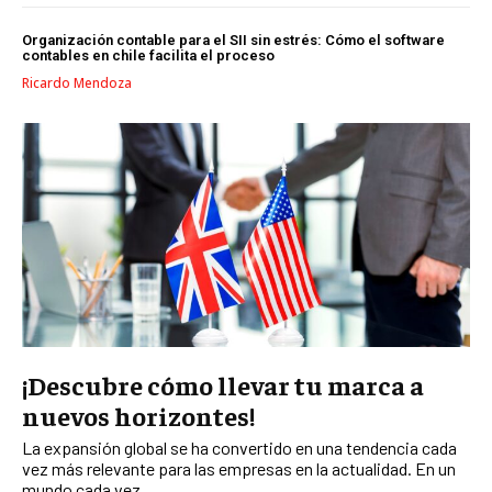
LIDERAZGO
Organización contable para el SII sin estrés: Cómo el software
contables en chile facilita el proceso
HABILIDADES DIRECTIVAS
Ricardo Mendoza
EMPRENDIMIENTO
PLANIFICACIÓN EMPRESARIAL
FINANZAS
FINANZAS Y CONTABILIDAD
GESTIÓN DE RECURSOS FINANCIEROS
INVERSIONES Y MERCADOS FINANCIEROS
CONTABILIDAD EMPRESARIAL
¡Descubre cómo llevar tu marca a
ECONOMÍA EMPRESARIAL
nuevos horizontes!
La expansión global se ha convertido en una tendencia cada
INTERNACIONAL
vez más relevante para las empresas en la actualidad. En un
NEGOCIOS INTERNACIONALES
mundo cada vez...