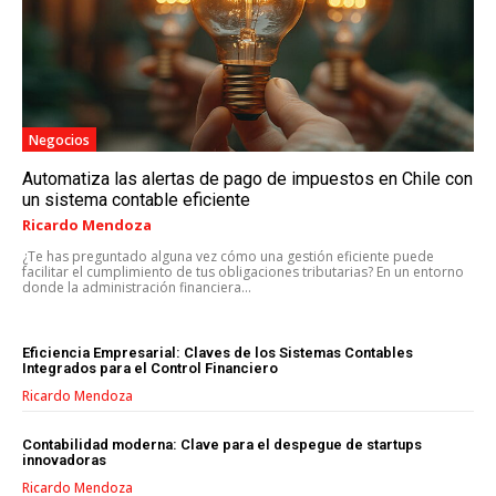
MARKETING DIGITAL
PUBLICIDAD
VENTAS Y PERSUASIÓN
Negocios
GESTIÓN DE PRODUCTOS
Automatiza las alertas de pago de impuestos en Chile con
un sistema contable eficiente
COMUNICACIÓN CORPORATIVA
Ricardo Mendoza
GESTIÓN DE MARCA
¿Te has preguntado alguna vez cómo una gestión eficiente puede
facilitar el cumplimiento de tus obligaciones tributarias? En un entorno
INVESTIGACIÓN DE MERCADO
donde la administración financiera...
ANÁLISIS DE COMPETENCIA
Eficiencia Empresarial: Claves de los Sistemas Contables
GESTIÓN DE CLIENTES
Integrados para el Control Financiero
Ricardo Mendoza
EMPRENDIMIENTO
INNOVACIÓN EMPRESARIAL
Contabilidad moderna: Clave para el despegue de startups
innovadoras
GESTIÓN DEL CAMBIO
Ricardo Mendoza