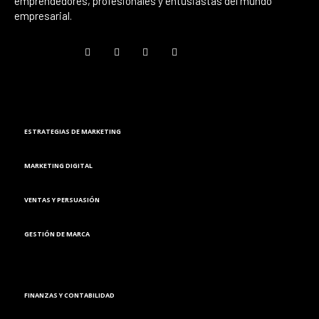
emprendedores, profesionales y entusiastas del mundo
empresarial.
Marketing
ESTRATEGIAS DE MARKETING
MARKETING DIGITAL
VENTAS Y PERSUASIÓN
GESTIÓN DE MARCA
Finanzas
FINANZAS Y CONTABILIDAD