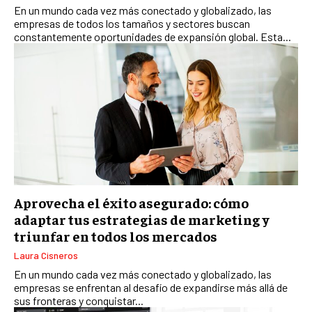
En un mundo cada vez más conectado y globalizado, las
GESTIÓN DEL RIESGO EMPRESARIAL
empresas de todos los tamaños y sectores buscan
constantemente oportunidades de expansión global. Esta...
NEGOCIACIÓN Y RESOLUCIÓN DE CONFLICTOS
DERECHO EMPRESARIAL Y REGULACIONES
ÉXITO EMPRESARIAL Y CASOS DE ESTUDIO
GOBIERNO CORPORATIVO
NEGOCIOS
ESTRATEGIAS DE NEGOCIOS
MARKETING B2B
Aprovecha el éxito asegurado: cómo
adaptar tus estrategias de marketing y
MARKETING B2C
triunfar en todos los mercados
FRANQUICIAS
Laura Cisneros
En un mundo cada vez más conectado y globalizado, las
MARKETING DE INFLUENCERS
empresas se enfrentan al desafío de expandirse más allá de
sus fronteras y conquistar...
E-COMMERCE