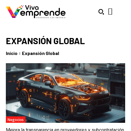
EXPANSIÓN GLOBAL
Inicio
Expansión Global
SUBSCRIBE
Welcome to Liberty Case
We have a curated list of the most noteworthy news from all
across the globe. With any subscription plan, you get access
to
exclusive articles
that let you stay ahead of the curve.
Your Profile
Negocios
NEWS
LIFESTYLE
PUBLIC OPINION
Mejora la transparencia en proveedores y subcontratación