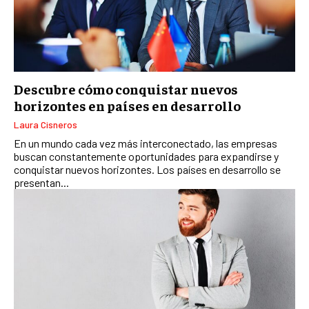
RECURSOS HUMANOS Y GESTIÓN DEL
TALENTO
COMPENSACIÓN Y BENEFICIOS
RECLUTAMIENTO Y SELECCIÓN
Descubre cómo conquistar nuevos
horizontes en países en desarrollo
DESARROLLO DE PERSONAL
Laura Cisneros
GESTIÓN DEL DESEMPEÑO
En un mundo cada vez más interconectado, las empresas
CULTURA Y CLIMA ORGANIZACIONAL
buscan constantemente oportunidades para expandirse y
conquistar nuevos horizontes. Los países en desarrollo se
ÉTICA EMPRESARIAL Y RESPONSABILIDAD
presentan...
SOCIAL
BLOG