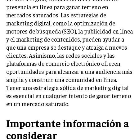
presencia en línea para ganar terreno en
MARKETING B2B
mercados saturados. Las estrategias de
MARKETING B2C
marketing digital, como la optimización de
motores de búsqueda (SEO), la publicidad en línea
FRANQUICIAS
y el marketing de contenidos, pueden ayudar a
MARKETING DE INFLUENCERS
que una empresa se destaque y atraiga a nuevos
clientes. Asimismo, las redes sociales y las
E-COMMERCE
plataformas de comercio electrónico ofrecen
E-COMMERCE Y COMERCIO ELECTRÓNICO
oportunidades para alcanzar a una audiencia más
ESTRATEGIAS DE PRICING Y GESTIÓN DE
amplia y construir una comunidad en línea.
PRECIOS
Tener una estrategia sólida de marketing digital
GESTIÓN DE CRISIS EMPRESARIALES
es esencial en cualquier intento de ganar terreno
en un mercado saturado.
EMPRESAS Y STARTUPS TECNOLÓGICAS
GESTIÓN DE LA EXPERIENCIA DEL CLIENTE
Importante información a
considerar
MÁS
PROYECTOS