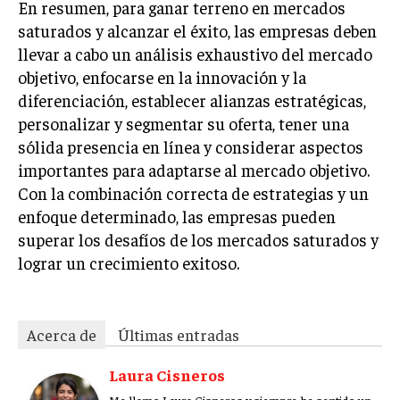
En resumen, para ganar terreno en mercados
ÉTICA EMPRESARIAL Y RESPONSABILIDAD
saturados y alcanzar el éxito, las empresas deben
SOCIAL
llevar a cabo un análisis exhaustivo del mercado
BLOG
objetivo, enfocarse en la innovación y la
diferenciación, establecer alianzas estratégicas,
personalizar y segmentar su oferta, tener una
sólida presencia en línea y considerar aspectos
Acerca de
Últimas entradas
importantes para adaptarse al mercado objetivo.
Con la combinación correcta de estrategias y un
Laura Cisneros
enfoque determinado, las empresas pueden
Me llamo Laura Cisneros y siempre he sentido un
superar los desafíos de los mercados saturados y
fuerte llamado hacia las historias globales. Como
periodista de temas internacionales, me sumerjo
lograr un crecimiento exitoso.
en diferentes culturas y realidades. En mi tiempo
libre, me encanta bailar salsa y explorar nuevos géneros
musicales.
Acerca de
Últimas entradas
Aparece en periódicos digitales y domina los buscadores,
Infórmate aquí.
Laura Cisneros