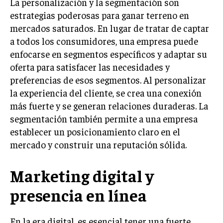
La personalización y la segmentación son
TRANSFORMACIÓN DIGITAL
estrategias poderosas para ganar terreno en
mercados saturados. En lugar de tratar de captar
ANALÍTICA EMPRESARIAL Y BUSINESS
a todos los consumidores, una empresa puede
INTELLIGENCE
enfocarse en segmentos específicos y adaptar su
CIBERSEGURIDAD EMPRESARIAL
oferta para satisfacer las necesidades y
preferencias de esos segmentos. Al personalizar
ESTRATEGIA
la experiencia del cliente, se crea una conexión
EMPRESAS FAMILIARES Y SUCESIÓN
más fuerte y se generan relaciones duraderas. La
GESTIÓN DEL RIESGO EMPRESARIAL
segmentación también permite a una empresa
NEGOCIACIÓN Y RESOLUCIÓN DE CONFLICTOS
establecer un posicionamiento claro en el
mercado y construir una reputación sólida.
DERECHO EMPRESARIAL Y REGULACIONES
ÉXITO EMPRESARIAL Y CASOS DE ESTUDIO
Marketing digital y
GOBIERNO CORPORATIVO
presencia en línea
NEGOCIOS
ESTRATEGIAS DE NEGOCIOS
En la era digital, es esencial tener una fuerte