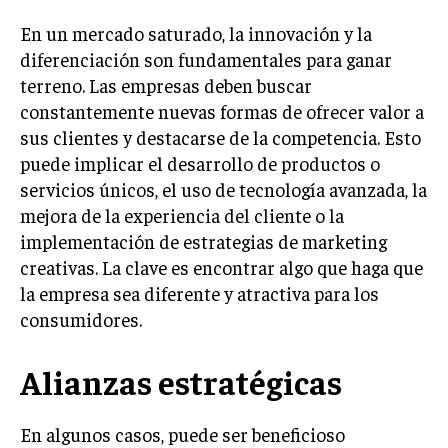
INVESTIGACIÓN DE MERCADO
En un mercado saturado, la innovación y la
ANÁLISIS DE COMPETENCIA
diferenciación son fundamentales para ganar
terreno. Las empresas deben buscar
GESTIÓN DE CLIENTES
constantemente nuevas formas de ofrecer valor a
EMPRENDIMIENTO
sus clientes y destacarse de la competencia. Esto
INNOVACIÓN EMPRESARIAL
puede implicar el desarrollo de productos o
servicios únicos, el uso de tecnología avanzada, la
GESTIÓN DEL CAMBIO
mejora de la experiencia del cliente o la
LIDERAZGO
implementación de estrategias de marketing
HABILIDADES DIRECTIVAS
creativas. La clave es encontrar algo que haga que
la empresa sea diferente y atractiva para los
EMPRENDIMIENTO
consumidores.
PLANIFICACIÓN EMPRESARIAL
Alianzas estratégicas
FINANZAS
FINANZAS Y CONTABILIDAD
En algunos casos, puede ser beneficioso
GESTIÓN DE RECURSOS FINANCIEROS