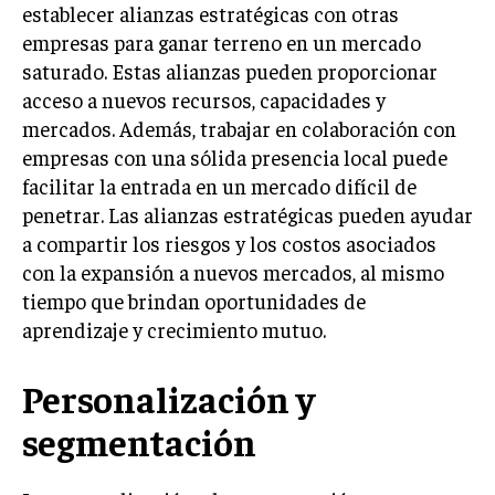
establecer alianzas estratégicas con otras
INVERSIONES Y MERCADOS FINANCIEROS
empresas para ganar terreno en un mercado
saturado. Estas alianzas pueden proporcionar
CONTABILIDAD EMPRESARIAL
acceso a nuevos recursos, capacidades y
ECONOMÍA EMPRESARIAL
mercados. Además, trabajar en colaboración con
empresas con una sólida presencia local puede
INTERNACIONAL
facilitar la entrada en un mercado difícil de
NEGOCIOS INTERNACIONALES
penetrar. Las alianzas estratégicas pueden ayudar
COMERCIO INTERNACIONAL
a compartir los riesgos y los costos asociados
con la expansión a nuevos mercados, al mismo
EXPANSIÓN GLOBAL
tiempo que brindan oportunidades de
IMPORTACIÓN Y EXPORTACIÓN
aprendizaje y crecimiento mutuo.
ALIANZAS ESTRATÉGICAS
Personalización y
TECNOLOGIA
segmentación
SOSTENIBILIDAD Y MEDIO AMBIENTE
GESTIÓN DE LA INNOVACIÓN TECNOLÓGICA