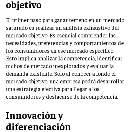
objetivo
LIFESTYLE
El primer paso para ganar terreno en un mercado
MARKETING
ESTRATEGIAS DE MARKETING
saturado es realizar un análisis exhaustivo del
mercado objetivo. Es esencial comprender las
AGENCIAS DE MARKETING
AGENCIAS DE POSICIONAMIENTO WEB SEO
necesidades, preferencias y comportamientos de
los consumidores en ese mercado específico.
VENTA DE ENLACES
Esto implica analizar la competencia, identificar
nichos de mercado inexplorados y evaluar la
MARKETING DIGITAL
demanda existente. Solo al conocer a fondo el
PUBLICIDAD
mercado objetivo, una empresa podrá desarrollar
una estrategia efectiva para llegar a los
VENTAS Y PERSUASIÓN
consumidores y destacarse de la competencia.
GESTIÓN DE PRODUCTOS
Innovación y
COMUNICACIÓN CORPORATIVA
diferenciación
GESTIÓN DE MARCA