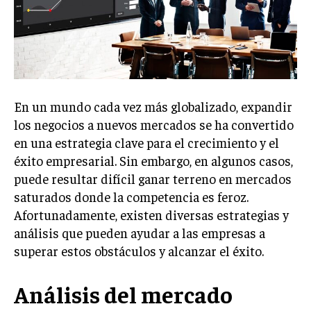
Welcome to Liberty Case
We have a curated list of the most noteworthy news from all
across the globe. With any subscription plan, you get access
to
exclusive articles
that let you stay ahead of the curve.
Your Profile
En un mundo cada vez más globalizado, expandir
NEWS
LIFESTYLE
PUBLIC OPINION
los negocios a nuevos mercados se ha convertido
en una estrategia clave para el crecimiento y el
éxito empresarial. Sin embargo, en algunos casos,
puede resultar difícil ganar terreno en mercados
saturados donde la competencia es feroz.
Afortunadamente, existen diversas estrategias y
análisis que pueden ayudar a las empresas a
superar estos obstáculos y alcanzar el éxito.
Análisis del mercado