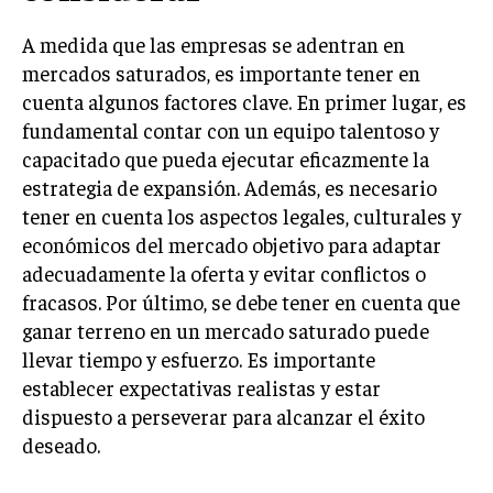
GESTIÓN DE PROYECTOS
A medida que las empresas se adentran en
GESTIÓN DE OPERACIONES Y CADENA DE
mercados saturados, es importante tener en
SUMINISTRO
cuenta algunos factores clave. En primer lugar, es
LOGÍSTICA EMPRESARIAL
fundamental contar con un equipo talentoso y
capacitado que pueda ejecutar eficazmente la
CALIDAD Y MEJORA CONTINUA
estrategia de expansión. Además, es necesario
tener en cuenta los aspectos legales, culturales y
TALENTOS
RECURSOS HUMANOS Y GESTIÓN DEL
económicos del mercado objetivo para adaptar
TALENTO
adecuadamente la oferta y evitar conflictos o
fracasos. Por último, se debe tener en cuenta que
COMPENSACIÓN Y BENEFICIOS
ganar terreno en un mercado saturado puede
RECLUTAMIENTO Y SELECCIÓN
llevar tiempo y esfuerzo. Es importante
DESARROLLO DE PERSONAL
establecer expectativas realistas y estar
dispuesto a perseverar para alcanzar el éxito
GESTIÓN DEL DESEMPEÑO
deseado.
CULTURA Y CLIMA ORGANIZACIONAL