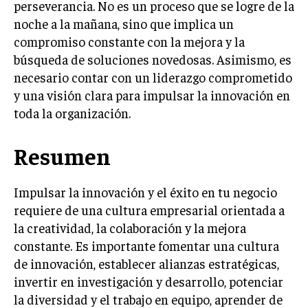
perseverancia. No es un proceso que se logre de la
GESTIÓN DE PROYECTOS
noche a la mañana, sino que implica un
GESTIÓN DE OPERACIONES Y CADENA DE
compromiso constante con la mejora y la
SUMINISTRO
búsqueda de soluciones novedosas. Asimismo, es
necesario contar con un liderazgo comprometido
LOGÍSTICA EMPRESARIAL
y una visión clara para impulsar la innovación en
CALIDAD Y MEJORA CONTINUA
toda la organización.
TALENTOS
Resumen
RECURSOS HUMANOS Y GESTIÓN DEL
TALENTO
COMPENSACIÓN Y BENEFICIOS
Impulsar la innovación y el éxito en tu negocio
requiere de una cultura empresarial orientada a
RECLUTAMIENTO Y SELECCIÓN
la creatividad, la colaboración y la mejora
DESARROLLO DE PERSONAL
constante. Es importante fomentar una cultura
de innovación, establecer alianzas estratégicas,
GESTIÓN DEL DESEMPEÑO
invertir en investigación y desarrollo, potenciar
CULTURA Y CLIMA ORGANIZACIONAL
la diversidad y el trabajo en equipo, aprender de