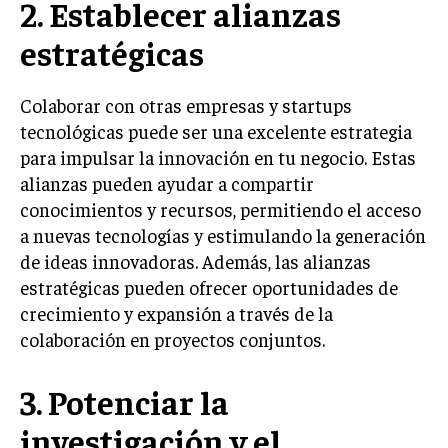
2. Establecer alianzas
INVESTIGACIÓN DE MERCADO
estratégicas
ANÁLISIS DE COMPETENCIA
GESTIÓN DE CLIENTES
Colaborar con otras empresas y startups
tecnológicas puede ser una excelente estrategia
EMPRENDIMIENTO
INNOVACIÓN EMPRESARIAL
para impulsar la innovación en tu negocio. Estas
alianzas pueden ayudar a compartir
GESTIÓN DEL CAMBIO
conocimientos y recursos, permitiendo el acceso
LIDERAZGO
a nuevas tecnologías y estimulando la generación
de ideas innovadoras. Además, las alianzas
HABILIDADES DIRECTIVAS
estratégicas pueden ofrecer oportunidades de
EMPRENDIMIENTO
crecimiento y expansión a través de la
colaboración en proyectos conjuntos.
PLANIFICACIÓN EMPRESARIAL
FINANZAS
3. Potenciar la
FINANZAS Y CONTABILIDAD
investigación y el
GESTIÓN DE RECURSOS FINANCIEROS