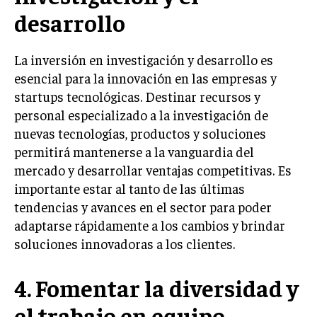
desarrollo
INVERSIONES Y MERCADOS FINANCIEROS
CONTABILIDAD EMPRESARIAL
La inversión en investigación y desarrollo es
esencial para la innovación en las empresas y
ECONOMÍA EMPRESARIAL
startups tecnológicas. Destinar recursos y
INTERNACIONAL
personal especializado a la investigación de
NEGOCIOS INTERNACIONALES
nuevas tecnologías, productos y soluciones
permitirá mantenerse a la vanguardia del
COMERCIO INTERNACIONAL
mercado y desarrollar ventajas competitivas. Es
EXPANSIÓN GLOBAL
importante estar al tanto de las últimas
tendencias y avances en el sector para poder
IMPORTACIÓN Y EXPORTACIÓN
adaptarse rápidamente a los cambios y brindar
ALIANZAS ESTRATÉGICAS
soluciones innovadoras a los clientes.
TECNOLOGIA
4. Fomentar la diversidad y
SOSTENIBILIDAD Y MEDIO AMBIENTE
GESTIÓN DE LA INNOVACIÓN TECNOLÓGICA
el trabajo en equipo