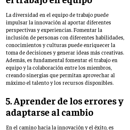
TRANSFORMACIÓN DIGITAL
La diversidad en el equipo de trabajo puede
ANALÍTICA EMPRESARIAL Y BUSINESS
impulsar la innovación al aportar diferentes
INTELLIGENCE
perspectivas y experiencias. Fomentar la
CIBERSEGURIDAD EMPRESARIAL
inclusión de personas con diferentes habilidades,
conocimientos y culturas puede enriquecer la
ESTRATEGIA
toma de decisiones y generar ideas más creativas.
EMPRESAS FAMILIARES Y SUCESIÓN
Además, es fundamental fomentar el trabajo en
GESTIÓN DEL RIESGO EMPRESARIAL
equipo y la colaboración entre los miembros,
creando sinergias que permitan aprovechar al
NEGOCIACIÓN Y RESOLUCIÓN DE CONFLICTOS
máximo el talento y los recursos disponibles.
DERECHO EMPRESARIAL Y REGULACIONES
5. Aprender de los errores y
ÉXITO EMPRESARIAL Y CASOS DE ESTUDIO
GOBIERNO CORPORATIVO
adaptarse al cambio
NEGOCIOS
En el camino hacia la innovación y el éxito, es
ESTRATEGIAS DE NEGOCIOS