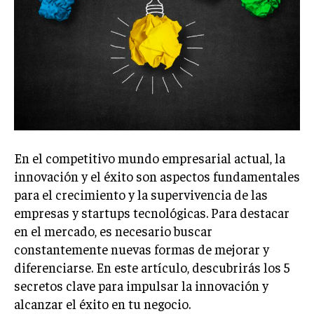
Welcome to Liberty Case
We have a curated list of the most noteworthy news from all
across the globe. With any subscription plan, you get access
to
exclusive articles
that let you stay ahead of the curve.
Your Profile
NEWS
LIFESTYLE
PUBLIC OPINION
En el competitivo mundo empresarial actual, la
innovación y el éxito son aspectos fundamentales
para el crecimiento y la supervivencia de las
empresas y startups tecnológicas. Para destacar
en el mercado, es necesario buscar
constantemente nuevas formas de mejorar y
diferenciarse. En este artículo, descubrirás los 5
secretos clave para impulsar la innovación y
alcanzar el éxito en tu negocio.