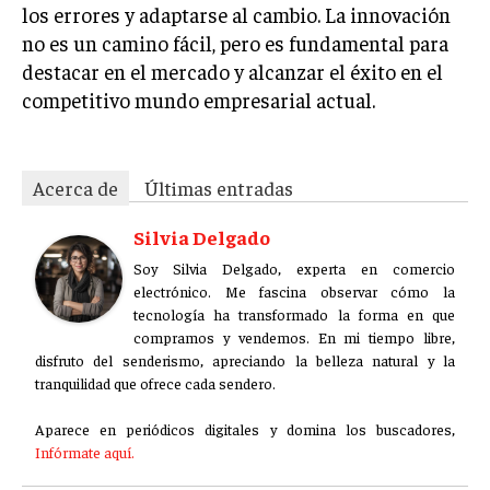
los errores y adaptarse al cambio. La innovación
ÉTICA EMPRESARIAL Y RESPONSABILIDAD
SOCIAL
no es un camino fácil, pero es fundamental para
destacar en el mercado y alcanzar el éxito en el
BLOG
competitivo mundo empresarial actual.
Acerca de
Últimas entradas
Acerca de
Últimas entradas
Silvia Delgado
Silvia Delgado
Soy Silvia Delgado, experta en comercio
Soy Silvia Delgado, experta en comercio
electrónico. Me fascina observar cómo la
electrónico. Me fascina observar cómo la
tecnología ha transformado la forma en que
tecnología ha transformado la forma en que
compramos y vendemos. En mi tiempo libre,
compramos y vendemos. En mi tiempo libre,
disfruto del senderismo, apreciando la belleza natural y la
disfruto del senderismo, apreciando la belleza natural y la
tranquilidad que ofrece cada sendero.
tranquilidad que ofrece cada sendero.
Aparece en periódicos digitales y domina los buscadores,
Aparece en periódicos digitales y domina los buscadores,
Infórmate aquí.
Infórmate aquí.