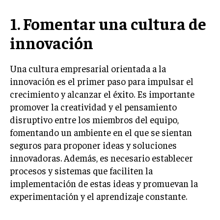
LIFESTYLE
1. Fomentar una cultura de
MARKETING
innovación
ESTRATEGIAS DE MARKETING
AGENCIAS DE MARKETING
Una cultura empresarial orientada a la
AGENCIAS DE POSICIONAMIENTO WEB SEO
innovación es el primer paso para impulsar el
VENTA DE ENLACES
crecimiento y alcanzar el éxito. Es importante
promover la creatividad y el pensamiento
MARKETING DIGITAL
disruptivo entre los miembros del equipo,
PUBLICIDAD
fomentando un ambiente en el que se sientan
seguros para proponer ideas y soluciones
VENTAS Y PERSUASIÓN
innovadoras. Además, es necesario establecer
GESTIÓN DE PRODUCTOS
procesos y sistemas que faciliten la
implementación de estas ideas y promuevan la
COMUNICACIÓN CORPORATIVA
experimentación y el aprendizaje constante.
GESTIÓN DE MARCA