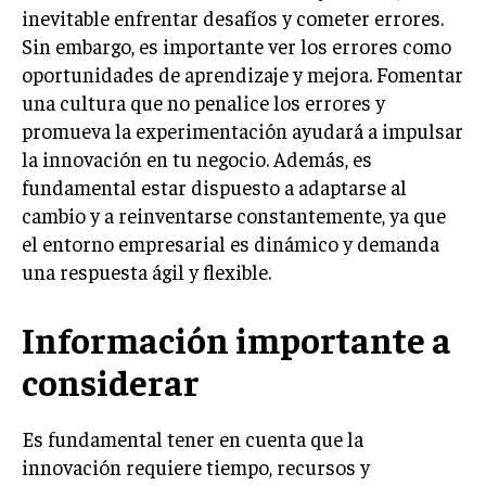
inevitable enfrentar desafíos y cometer errores.
MARKETING B2B
Sin embargo, es importante ver los errores como
oportunidades de aprendizaje y mejora. Fomentar
MARKETING B2C
una cultura que no penalice los errores y
FRANQUICIAS
promueva la experimentación ayudará a impulsar
la innovación en tu negocio. Además, es
MARKETING DE INFLUENCERS
fundamental estar dispuesto a adaptarse al
E-COMMERCE
cambio y a reinventarse constantemente, ya que
E-COMMERCE Y COMERCIO ELECTRÓNICO
el entorno empresarial es dinámico y demanda
una respuesta ágil y flexible.
ESTRATEGIAS DE PRICING Y GESTIÓN DE
PRECIOS
Información importante a
GESTIÓN DE CRISIS EMPRESARIALES
considerar
EMPRESAS Y STARTUPS TECNOLÓGICAS
GESTIÓN DE LA EXPERIENCIA DEL CLIENTE
Es fundamental tener en cuenta que la
innovación requiere tiempo, recursos y
MÁS
PROYECTOS