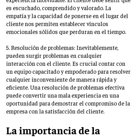
es escuchado, comprendido y valorado. La
TRANSFORMACIÓN DIGITAL
empatía y la capacidad de ponerse en el lugar del
ANALÍTICA EMPRESARIAL Y BUSINESS
cliente nos permiten establecer vínculos
INTELLIGENCE
emocionales sólidos que perduran en el tiempo.
CIBERSEGURIDAD EMPRESARIAL
5. Resolución de problemas: Inevitablemente,
ESTRATEGIA
pueden surgir problemas en cualquier
EMPRESAS FAMILIARES Y SUCESIÓN
interacción con el cliente. Es crucial contar con
GESTIÓN DEL RIESGO EMPRESARIAL
un equipo capacitado y empoderado para resolver
cualquier inconveniente de manera rápida y
NEGOCIACIÓN Y RESOLUCIÓN DE CONFLICTOS
eficiente. Una resolución de problemas efectiva
DERECHO EMPRESARIAL Y REGULACIONES
puede convertir una mala experiencia en una
oportunidad para demostrar el compromiso de la
ÉXITO EMPRESARIAL Y CASOS DE ESTUDIO
empresa con la satisfacción del cliente.
GOBIERNO CORPORATIVO
La importancia de la
NEGOCIOS
ESTRATEGIAS DE NEGOCIOS