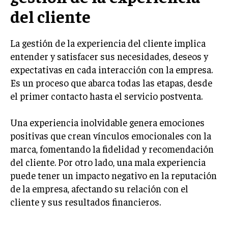
del cliente
LIFESTYLE
MARKETING
La gestión de la experiencia del cliente implica
ESTRATEGIAS DE MARKETING
entender y satisfacer sus necesidades, deseos y
AGENCIAS DE MARKETING
expectativas en cada interacción con la empresa.
AGENCIAS DE POSICIONAMIENTO WEB SEO
Es un proceso que abarca todas las etapas, desde
VENTA DE ENLACES
el primer contacto hasta el servicio postventa.
MARKETING DIGITAL
Una experiencia inolvidable genera emociones
positivas que crean vínculos emocionales con la
PUBLICIDAD
marca, fomentando la fidelidad y recomendación
VENTAS Y PERSUASIÓN
del cliente. Por otro lado, una mala experiencia
GESTIÓN DE PRODUCTOS
puede tener un impacto negativo en la reputación
de la empresa, afectando su relación con el
COMUNICACIÓN CORPORATIVA
cliente y sus resultados financieros.
GESTIÓN DE MARCA