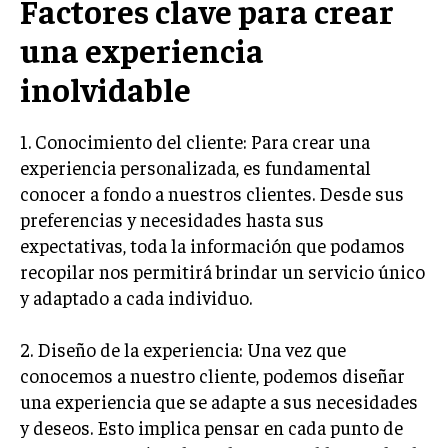
Factores clave para crear
INVESTIGACIÓN DE MERCADO
una experiencia
ANÁLISIS DE COMPETENCIA
inolvidable
GESTIÓN DE CLIENTES
EMPRENDIMIENTO
1. Conocimiento del cliente: Para crear una
INNOVACIÓN EMPRESARIAL
experiencia personalizada, es fundamental
GESTIÓN DEL CAMBIO
conocer a fondo a nuestros clientes. Desde sus
preferencias y necesidades hasta sus
LIDERAZGO
expectativas, toda la información que podamos
HABILIDADES DIRECTIVAS
recopilar nos permitirá brindar un servicio único
y adaptado a cada individuo.
EMPRENDIMIENTO
PLANIFICACIÓN EMPRESARIAL
2. Diseño de la experiencia: Una vez que
conocemos a nuestro cliente, podemos diseñar
FINANZAS
una experiencia que se adapte a sus necesidades
FINANZAS Y CONTABILIDAD
y deseos. Esto implica pensar en cada punto de
GESTIÓN DE RECURSOS FINANCIEROS