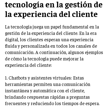
tecnología en la gestión de
MARKETING B2B
la experiencia del cliente
MARKETING B2C
La tecnología juega un papel fundamental en la
FRANQUICIAS
gestión de la experiencia del cliente. En la era
MARKETING DE INFLUENCERS
digital, los clientes esperan una experiencia
fluida y personalizada en todos los canales de
E-COMMERCE
comunicación. A continuación, algunos ejemplos
E-COMMERCE Y COMERCIO ELECTRÓNICO
de cómo la tecnología puede mejorar la
ESTRATEGIAS DE PRICING Y GESTIÓN DE
experiencia del cliente:
PRECIOS
GESTIÓN DE CRISIS EMPRESARIALES
1. Chatbots y asistentes virtuales: Estas
herramientas permiten una comunicación
EMPRESAS Y STARTUPS TECNOLÓGICAS
instantánea y automática con el cliente,
GESTIÓN DE LA EXPERIENCIA DEL CLIENTE
brindando respuestas rápidas a preguntas
frecuentes y reduciendo los tiempos de espera.
MÁS
PROYECTOS