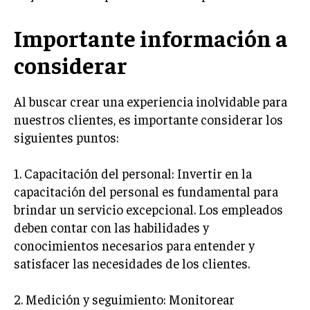
ÉTICA EMPRESARIAL Y RESPONSABILIDAD
SOCIAL
Importante información a
BLOG
considerar
Al buscar crear una experiencia inolvidable para
nuestros clientes, es importante considerar los
Acerca de
Últimas entradas
siguientes puntos:
Silvia Delgado
1. Capacitación del personal: Invertir en la
Soy Silvia Delgado, experta en comercio
electrónico. Me fascina observar cómo la
capacitación del personal es fundamental para
tecnología ha transformado la forma en que
brindar un servicio excepcional. Los empleados
compramos y vendemos. En mi tiempo libre,
deben contar con las habilidades y
disfruto del senderismo, apreciando la belleza natural y la
tranquilidad que ofrece cada sendero.
conocimientos necesarios para entender y
satisfacer las necesidades de los clientes.
Aparece en periódicos digitales y domina los buscadores,
Infórmate aquí.
2. Medición y seguimiento: Monitorear