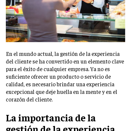
Welcome to Liberty Case
We have a curated list of the most noteworthy news from all
across the globe. With any subscription plan, you get access
to
exclusive articles
that let you stay ahead of the curve.
Your Profile
NEWS
LIFESTYLE
PUBLIC OPINION
En el mundo actual, la gestión de la experiencia
del cliente se ha convertido en un elemento clave
para el éxito de cualquier empresa. Ya no es
suficiente ofrecer un producto o servicio de
calidad, es necesario brindar una experiencia
excepcional que deje huella en la mente y en el
corazón del cliente.
La importancia de la
gestión de la experiencia