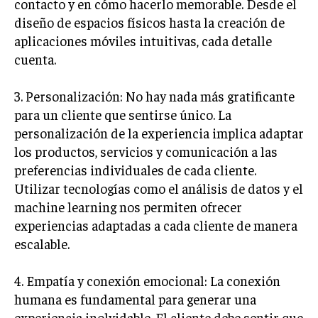
contacto y en cómo hacerlo memorable. Desde el
diseño de espacios físicos hasta la creación de
INVERSIONES Y MERCADOS FINANCIEROS
aplicaciones móviles intuitivas, cada detalle
CONTABILIDAD EMPRESARIAL
cuenta.
ECONOMÍA EMPRESARIAL
3. Personalización: No hay nada más gratificante
INTERNACIONAL
para un cliente que sentirse único. La
NEGOCIOS INTERNACIONALES
personalización de la experiencia implica adaptar
los productos, servicios y comunicación a las
COMERCIO INTERNACIONAL
preferencias individuales de cada cliente.
EXPANSIÓN GLOBAL
Utilizar tecnologías como el análisis de datos y el
machine learning nos permiten ofrecer
IMPORTACIÓN Y EXPORTACIÓN
experiencias adaptadas a cada cliente de manera
ALIANZAS ESTRATÉGICAS
escalable.
TECNOLOGIA
4. Empatía y conexión emocional: La conexión
SOSTENIBILIDAD Y MEDIO AMBIENTE
humana es fundamental para generar una
GESTIÓN DE LA INNOVACIÓN TECNOLÓGICA
experiencia inolvidable. El cliente debe sentir que