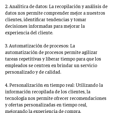
GESTIÓN DE PROYECTOS
2. Analítica de datos: La recopilación y análisis de
datos nos permite comprender mejor a nuestros
GESTIÓN DE OPERACIONES Y CADENA DE
SUMINISTRO
clientes, identificar tendencias y tomar
decisiones informadas para mejorar la
LOGÍSTICA EMPRESARIAL
experiencia del cliente.
CALIDAD Y MEJORA CONTINUA
3. Automatización de procesos: La
TALENTOS
automatización de procesos permite agilizar
RECURSOS HUMANOS Y GESTIÓN DEL
tareas repetitivas y liberar tiempo para que los
TALENTO
empleados se centren en brindar un servicio
COMPENSACIÓN Y BENEFICIOS
personalizado y de calidad.
RECLUTAMIENTO Y SELECCIÓN
4. Personalización en tiempo real: Utilizando la
DESARROLLO DE PERSONAL
información recopilada de los clientes, la
tecnología nos permite ofrecer recomendaciones
GESTIÓN DEL DESEMPEÑO
y ofertas personalizadas en tiempo real,
CULTURA Y CLIMA ORGANIZACIONAL
mejorando la experiencia de compra.