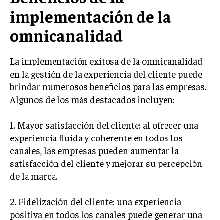
implementación de la
INVERSIONES Y MERCADOS FINANCIEROS
omnicanalidad
CONTABILIDAD EMPRESARIAL
ECONOMÍA EMPRESARIAL
La implementación exitosa de la omnicanalidad
en la gestión de la experiencia del cliente puede
INTERNACIONAL
brindar numerosos beneficios para las empresas.
NEGOCIOS INTERNACIONALES
Algunos de los más destacados incluyen:
COMERCIO INTERNACIONAL
1. Mayor satisfacción del cliente: al ofrecer una
EXPANSIÓN GLOBAL
experiencia fluida y coherente en todos los
IMPORTACIÓN Y EXPORTACIÓN
canales, las empresas pueden aumentar la
ALIANZAS ESTRATÉGICAS
satisfacción del cliente y mejorar su percepción
de la marca.
TECNOLOGIA
SOSTENIBILIDAD Y MEDIO AMBIENTE
2. Fidelización del cliente: una experiencia
positiva en todos los canales puede generar una
GESTIÓN DE LA INNOVACIÓN TECNOLÓGICA