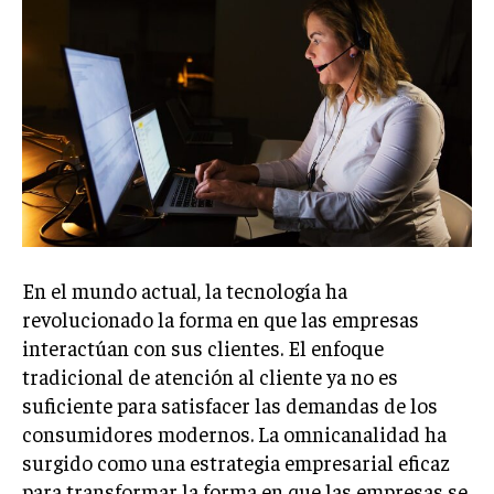
Welcome to Liberty Case
We have a curated list of the most noteworthy news from all
across the globe. With any subscription plan, you get access
to
exclusive articles
that let you stay ahead of the curve.
Your Profile
NEWS
LIFESTYLE
PUBLIC OPINION
En el mundo actual, la tecnología ha
revolucionado la forma en que las empresas
interactúan con sus clientes. El enfoque
tradicional de atención al cliente ya no es
suficiente para satisfacer las demandas de los
consumidores modernos. La omnicanalidad ha
surgido como una estrategia empresarial eficaz
para transformar la forma en que las empresas se