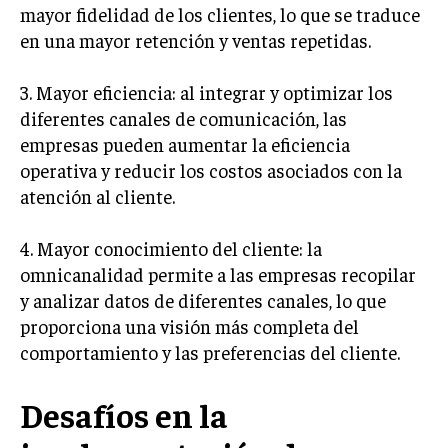
mayor fidelidad de los clientes, lo que se traduce
TRANSFORMACIÓN DIGITAL
en una mayor retención y ventas repetidas.
ANALÍTICA EMPRESARIAL Y BUSINESS
INTELLIGENCE
3. Mayor eficiencia: al integrar y optimizar los
diferentes canales de comunicación, las
CIBERSEGURIDAD EMPRESARIAL
empresas pueden aumentar la eficiencia
ESTRATEGIA
operativa y reducir los costos asociados con la
EMPRESAS FAMILIARES Y SUCESIÓN
atención al cliente.
GESTIÓN DEL RIESGO EMPRESARIAL
4. Mayor conocimiento del cliente: la
NEGOCIACIÓN Y RESOLUCIÓN DE CONFLICTOS
omnicanalidad permite a las empresas recopilar
y analizar datos de diferentes canales, lo que
DERECHO EMPRESARIAL Y REGULACIONES
proporciona una visión más completa del
ÉXITO EMPRESARIAL Y CASOS DE ESTUDIO
comportamiento y las preferencias del cliente.
GOBIERNO CORPORATIVO
Desafíos en la
NEGOCIOS
ESTRATEGIAS DE NEGOCIOS