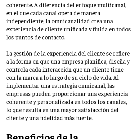
INVESTIGACIÓN DE MERCADO
coherente. A diferencia del enfoque multicanal,
en el que cada canal opera de manera
ANÁLISIS DE COMPETENCIA
independiente, la omnicanalidad crea una
GESTIÓN DE CLIENTES
experiencia de cliente unificada y fluida en todos
los puntos de contacto.
EMPRENDIMIENTO
INNOVACIÓN EMPRESARIAL
La gestión de la experiencia del cliente se refiere
GESTIÓN DEL CAMBIO
a la forma en que una empresa planifica, diseña y
controla cada interacción que un cliente tiene
LIDERAZGO
con la marca a lo largo de su ciclo de vida. Al
HABILIDADES DIRECTIVAS
implementar una estrategia omnicanal, las
empresas pueden proporcionar una experiencia
EMPRENDIMIENTO
coherente y personalizada en todos los canales,
PLANIFICACIÓN EMPRESARIAL
lo que resulta en una mayor satisfacción del
cliente y una fidelidad más fuerte.
FINANZAS
FINANZAS Y CONTABILIDAD
Beneficios de la
GESTIÓN DE RECURSOS FINANCIEROS