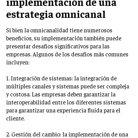
implementación de una
MARKETING B2B
estrategia omnicanal
MARKETING B2C
Si bien la omnicanalidad tiene numerosos
FRANQUICIAS
beneficios, su implementación también puede
MARKETING DE INFLUENCERS
presentar desafíos significativos para las
empresas. Algunos de los desafíos más comunes
E-COMMERCE
incluyen:
E-COMMERCE Y COMERCIO ELECTRÓNICO
ESTRATEGIAS DE PRICING Y GESTIÓN DE
1. Integración de sistemas: la integración de
PRECIOS
múltiples canales y sistemas puede ser compleja
y costosa. Las empresas deben garantizar la
GESTIÓN DE CRISIS EMPRESARIALES
interoperabilidad entre los diferentes sistemas
EMPRESAS Y STARTUPS TECNOLÓGICAS
para garantizar una experiencia fluida para el
cliente.
GESTIÓN DE LA EXPERIENCIA DEL CLIENTE
MÁS
2. Gestión del cambio: la implementación de una
PROYECTOS