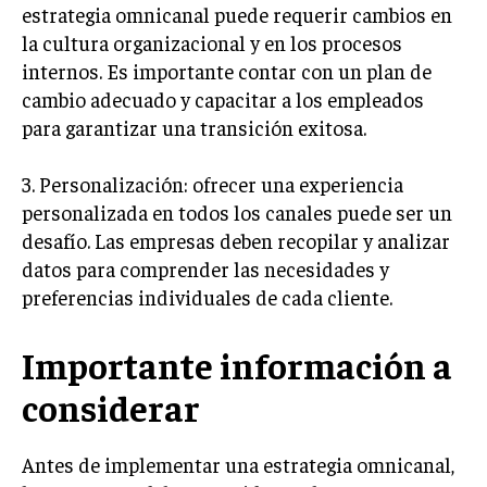
estrategia omnicanal puede requerir cambios en
GESTIÓN DE PROYECTOS
la cultura organizacional y en los procesos
GESTIÓN DE OPERACIONES Y CADENA DE
internos. Es importante contar con un plan de
SUMINISTRO
cambio adecuado y capacitar a los empleados
LOGÍSTICA EMPRESARIAL
para garantizar una transición exitosa.
CALIDAD Y MEJORA CONTINUA
3. Personalización: ofrecer una experiencia
personalizada en todos los canales puede ser un
TALENTOS
RECURSOS HUMANOS Y GESTIÓN DEL
desafío. Las empresas deben recopilar y analizar
TALENTO
datos para comprender las necesidades y
preferencias individuales de cada cliente.
COMPENSACIÓN Y BENEFICIOS
RECLUTAMIENTO Y SELECCIÓN
Importante información a
DESARROLLO DE PERSONAL
considerar
GESTIÓN DEL DESEMPEÑO
CULTURA Y CLIMA ORGANIZACIONAL
Antes de implementar una estrategia omnicanal,