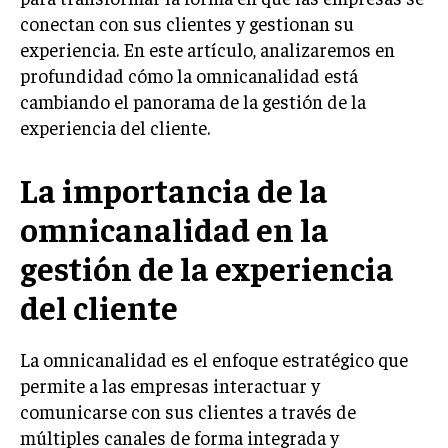
conectan con sus clientes y gestionan su
LIFESTYLE
experiencia. En este artículo, analizaremos en
MARKETING
profundidad cómo la omnicanalidad está
ESTRATEGIAS DE MARKETING
cambiando el panorama de la gestión de la
AGENCIAS DE MARKETING
experiencia del cliente.
AGENCIAS DE POSICIONAMIENTO WEB SEO
La importancia de la
VENTA DE ENLACES
omnicanalidad en la
MARKETING DIGITAL
gestión de la experiencia
PUBLICIDAD
del cliente
VENTAS Y PERSUASIÓN
GESTIÓN DE PRODUCTOS
La omnicanalidad es el enfoque estratégico que
COMUNICACIÓN CORPORATIVA
permite a las empresas interactuar y
comunicarse con sus clientes a través de
GESTIÓN DE MARCA
múltiples canales de forma integrada y