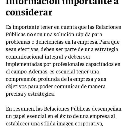
Información importante a
ÉTICA EMPRESARIAL Y RESPONSABILIDAD
considerar
SOCIAL
BLOG
Es importante tener en cuenta que las Relaciones
Públicas no son una solución rápida para
problemas o deficiencias en la empresa. Para que
sean efectivas, deben ser parte de una estrategia
Acerca de
Últimas entradas
comunicacional integral y deben ser
implementadas por profesionales capacitados en
Ricardo Serrano
el campo. Además, es esencial tener una
Soy Ricardo Serrano, apasionado de la
comunicación persuasiva. Con más de 10 años de
comprensión profunda de la empresa y sus
experiencia, uso la palabra escrita para crear
objetivos para poder comunicar de manera
estrategias de marketing exitosas. Amante de la
precisa y estratégica.
poesía y el ajedrez, siempre busco el enfoque creativo en cada
historia.
En resumen, las Relaciones Públicas desempeñan
Aparece en periódicos digitales y domina los buscadores,
un papel esencial en el éxito de una empresa al
Infórmate aquí.
establecer una sólida imagen corporativa,