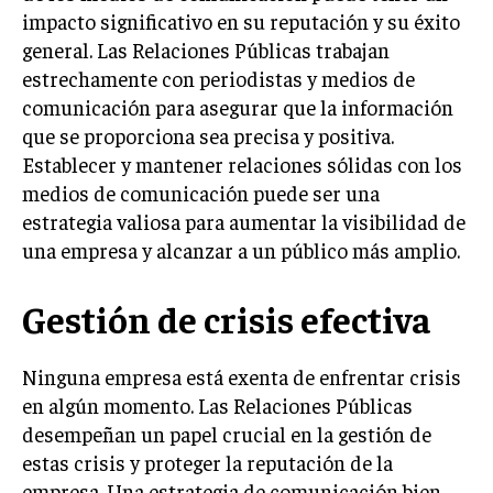
impacto significativo en su reputación y su éxito
INVERSIONES Y MERCADOS FINANCIEROS
general. Las Relaciones Públicas trabajan
estrechamente con periodistas y medios de
CONTABILIDAD EMPRESARIAL
comunicación para asegurar que la información
ECONOMÍA EMPRESARIAL
que se proporciona sea precisa y positiva.
Establecer y mantener relaciones sólidas con los
INTERNACIONAL
medios de comunicación puede ser una
NEGOCIOS INTERNACIONALES
estrategia valiosa para aumentar la visibilidad de
COMERCIO INTERNACIONAL
una empresa y alcanzar a un público más amplio.
EXPANSIÓN GLOBAL
Gestión de crisis efectiva
IMPORTACIÓN Y EXPORTACIÓN
ALIANZAS ESTRATÉGICAS
Ninguna empresa está exenta de enfrentar crisis
en algún momento. Las Relaciones Públicas
TECNOLOGIA
desempeñan un papel crucial en la gestión de
SOSTENIBILIDAD Y MEDIO AMBIENTE
estas crisis y proteger la reputación de la
GESTIÓN DE LA INNOVACIÓN TECNOLÓGICA
empresa. Una estrategia de comunicación bien