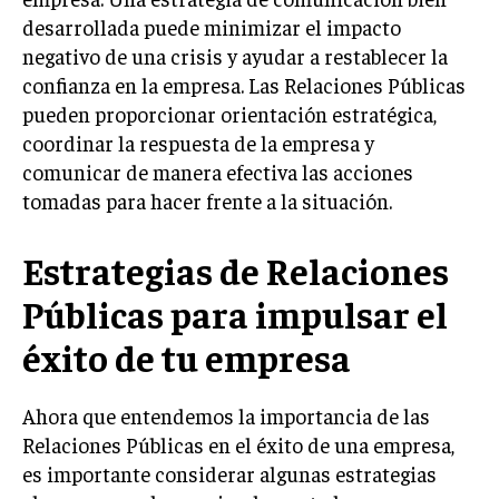
desarrollada puede minimizar el impacto
TRANSFORMACIÓN DIGITAL
negativo de una crisis y ayudar a restablecer la
ANALÍTICA EMPRESARIAL Y BUSINESS
confianza en la empresa. Las Relaciones Públicas
INTELLIGENCE
pueden proporcionar orientación estratégica,
CIBERSEGURIDAD EMPRESARIAL
coordinar la respuesta de la empresa y
comunicar de manera efectiva las acciones
ESTRATEGIA
tomadas para hacer frente a la situación.
EMPRESAS FAMILIARES Y SUCESIÓN
GESTIÓN DEL RIESGO EMPRESARIAL
Estrategias de Relaciones
NEGOCIACIÓN Y RESOLUCIÓN DE CONFLICTOS
Públicas para impulsar el
DERECHO EMPRESARIAL Y REGULACIONES
éxito de tu empresa
ÉXITO EMPRESARIAL Y CASOS DE ESTUDIO
Ahora que entendemos la importancia de las
GOBIERNO CORPORATIVO
Relaciones Públicas en el éxito de una empresa,
es importante considerar algunas estrategias
NEGOCIOS
ESTRATEGIAS DE NEGOCIOS