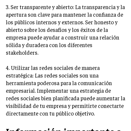
GESTIÓN DE PROYECTOS
3. Ser transparente y abierto: La transparencia y la
apertura son clave para mantener la confianza de
GESTIÓN DE OPERACIONES Y CADENA DE
los públicos internos y externos. Ser honesto y
SUMINISTRO
abierto sobre los desafíos y los éxitos de la
LOGÍSTICA EMPRESARIAL
empresa puede ayudar a construir una relación
CALIDAD Y MEJORA CONTINUA
sólida y duradera con los diferentes
stakeholders.
TALENTOS
RECURSOS HUMANOS Y GESTIÓN DEL
4. Utilizar las redes sociales de manera
TALENTO
estratégica: Las redes sociales son una
COMPENSACIÓN Y BENEFICIOS
herramienta poderosa para la comunicación
empresarial. Implementar una estrategia de
RECLUTAMIENTO Y SELECCIÓN
redes sociales bien planificada puede aumentar la
DESARROLLO DE PERSONAL
visibilidad de tu empresa y permitirte conectarte
directamente con tu público objetivo.
GESTIÓN DEL DESEMPEÑO
CULTURA Y CLIMA ORGANIZACIONAL