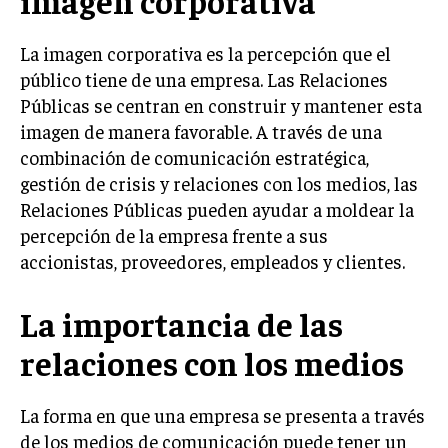
imagen corporativa
INVESTIGACIÓN DE MERCADO
ANÁLISIS DE COMPETENCIA
La imagen corporativa es la percepción que el
público tiene de una empresa. Las Relaciones
GESTIÓN DE CLIENTES
Públicas se centran en construir y mantener esta
imagen de manera favorable. A través de una
EMPRENDIMIENTO
INNOVACIÓN EMPRESARIAL
combinación de comunicación estratégica,
gestión de crisis y relaciones con los medios, las
GESTIÓN DEL CAMBIO
Relaciones Públicas pueden ayudar a moldear la
LIDERAZGO
percepción de la empresa frente a sus
accionistas, proveedores, empleados y clientes.
HABILIDADES DIRECTIVAS
EMPRENDIMIENTO
La importancia de las
PLANIFICACIÓN EMPRESARIAL
relaciones con los medios
FINANZAS
FINANZAS Y CONTABILIDAD
La forma en que una empresa se presenta a través
de los medios de comunicación puede tener un
GESTIÓN DE RECURSOS FINANCIEROS