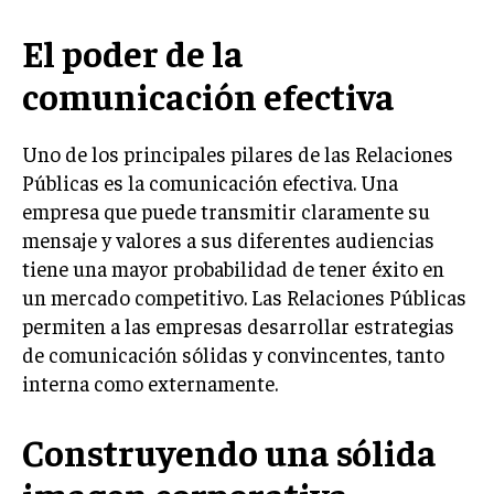
LIFESTYLE
El poder de la
MARKETING
comunicación efectiva
ESTRATEGIAS DE MARKETING
AGENCIAS DE MARKETING
Uno de los principales pilares de las Relaciones
AGENCIAS DE POSICIONAMIENTO WEB SEO
Públicas es la comunicación efectiva. Una
VENTA DE ENLACES
empresa que puede transmitir claramente su
mensaje y valores a sus diferentes audiencias
MARKETING DIGITAL
tiene una mayor probabilidad de tener éxito en
PUBLICIDAD
un mercado competitivo. Las Relaciones Públicas
permiten a las empresas desarrollar estrategias
VENTAS Y PERSUASIÓN
de comunicación sólidas y convincentes, tanto
GESTIÓN DE PRODUCTOS
interna como externamente.
COMUNICACIÓN CORPORATIVA
Construyendo una sólida
GESTIÓN DE MARCA