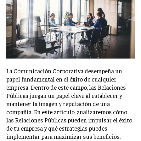
Welcome to Liberty Case
We have a curated list of the most noteworthy news from all
across the globe. With any subscription plan, you get access
to
exclusive articles
that let you stay ahead of the curve.
Your Profile
NEWS
LIFESTYLE
PUBLIC OPINION
La Comunicación Corporativa desempeña un
papel fundamental en el éxito de cualquier
empresa. Dentro de este campo, las Relaciones
Públicas juegan un papel clave al establecer y
mantener la imagen y reputación de una
compañía. En este artículo, analizaremos cómo
las Relaciones Públicas pueden impulsar el éxito
de tu empresa y qué estrategias puedes
implementar para maximizar sus beneficios.