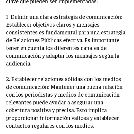
clave que pueden ser implementadas:
MARKETING B2B
1. Definir una clara estrategia de comunicación:
MARKETING B2C
Establecer objetivos claros y mensajes
consistentes es fundamental para una estrategia
FRANQUICIAS
de Relaciones Públicas efectiva. Es importante
MARKETING DE INFLUENCERS
tener en cuenta los diferentes canales de
comunicación y adaptar los mensajes según la
E-COMMERCE
audiencia.
E-COMMERCE Y COMERCIO ELECTRÓNICO
ESTRATEGIAS DE PRICING Y GESTIÓN DE
2. Establecer relaciones sólidas con los medios
PRECIOS
de comunicación: Mantener una buena relación
GESTIÓN DE CRISIS EMPRESARIALES
con los periodistas y medios de comunicación
relevantes puede ayudar a asegurar una
EMPRESAS Y STARTUPS TECNOLÓGICAS
cobertura positiva y precisa. Esto implica
GESTIÓN DE LA EXPERIENCIA DEL CLIENTE
proporcionar información valiosa y establecer
contactos regulares con los medios.
MÁS
PROYECTOS