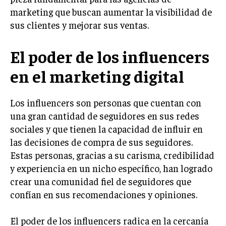
marketing que buscan aumentar la visibilidad de
LIFESTYLE
sus clientes y mejorar sus ventas.
MARKETING
ESTRATEGIAS DE MARKETING
El poder de los influencers
AGENCIAS DE MARKETING
en el marketing digital
AGENCIAS DE POSICIONAMIENTO WEB SEO
VENTA DE ENLACES
Los influencers son personas que cuentan con
una gran cantidad de seguidores en sus redes
MARKETING DIGITAL
sociales y que tienen la capacidad de influir en
PUBLICIDAD
las decisiones de compra de sus seguidores.
VENTAS Y PERSUASIÓN
Estas personas, gracias a su carisma, credibilidad
y experiencia en un nicho específico, han logrado
GESTIÓN DE PRODUCTOS
crear una comunidad fiel de seguidores que
COMUNICACIÓN CORPORATIVA
confían en sus recomendaciones y opiniones.
GESTIÓN DE MARCA
El poder de los influencers radica en la cercanía