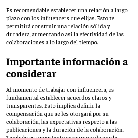
Es recomendable establecer una relación a largo
MARKETING B2B
plazo con los influencers que elijas. Esto te
MARKETING B2C
permitirá construir una relación sólida y
FRANQUICIAS
duradera, aumentando así la efectividad de las
colaboraciones a lo largo del tiempo.
MARKETING DE INFLUENCERS
Importante información a
E-COMMERCE
E-COMMERCE Y COMERCIO ELECTRÓNICO
considerar
ESTRATEGIAS DE PRICING Y GESTIÓN DE
PRECIOS
Al momento de trabajar con influencers, es
GESTIÓN DE CRISIS EMPRESARIALES
fundamental establecer acuerdos claros y
transparentes. Esto implica definir la
EMPRESAS Y STARTUPS TECNOLÓGICAS
compensación que se les otorgará por su
GESTIÓN DE LA EXPERIENCIA DEL CLIENTE
colaboración, las expectativas respecto a las
publicaciones y la duración de la colaboración.
MÁS
También es importante asegurarse de que la
PROYECTOS