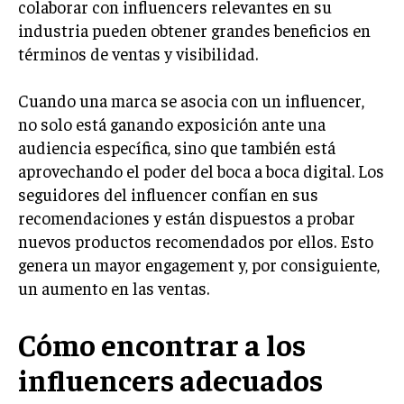
colaborar con influencers relevantes en su
industria pueden obtener grandes beneficios en
INVERSIONES Y MERCADOS FINANCIEROS
términos de ventas y visibilidad.
CONTABILIDAD EMPRESARIAL
Cuando una marca se asocia con un influencer,
ECONOMÍA EMPRESARIAL
no solo está ganando exposición ante una
INTERNACIONAL
audiencia específica, sino que también está
NEGOCIOS INTERNACIONALES
aprovechando el poder del boca a boca digital. Los
seguidores del influencer confían en sus
COMERCIO INTERNACIONAL
recomendaciones y están dispuestos a probar
EXPANSIÓN GLOBAL
nuevos productos recomendados por ellos. Esto
genera un mayor engagement y, por consiguiente,
IMPORTACIÓN Y EXPORTACIÓN
un aumento en las ventas.
ALIANZAS ESTRATÉGICAS
Cómo encontrar a los
TECNOLOGIA
SOSTENIBILIDAD Y MEDIO AMBIENTE
influencers adecuados
GESTIÓN DE LA INNOVACIÓN TECNOLÓGICA