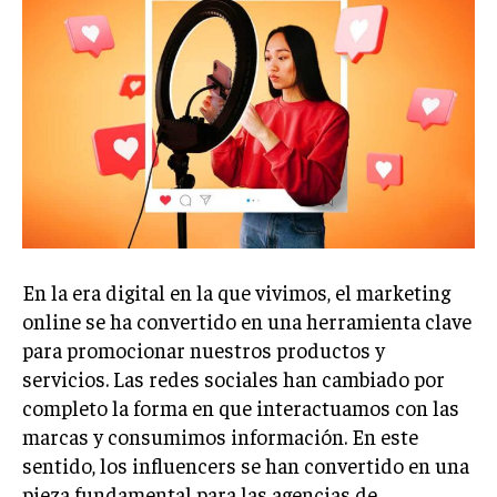
Welcome to Liberty Case
We have a curated list of the most noteworthy news from all
across the globe. With any subscription plan, you get access
to
exclusive articles
that let you stay ahead of the curve.
Your Profile
NEWS
LIFESTYLE
PUBLIC OPINION
En la era digital en la que vivimos, el marketing
online se ha convertido en una herramienta clave
para promocionar nuestros productos y
servicios. Las redes sociales han cambiado por
completo la forma en que interactuamos con las
marcas y consumimos información. En este
sentido, los influencers se han convertido en una
pieza fundamental para las agencias de