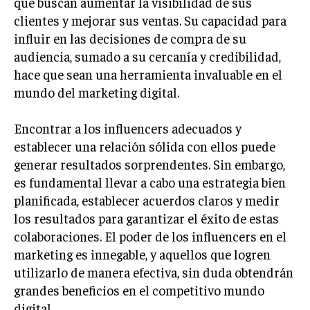
que buscan aumentar la visibilidad de sus
ÉTICA EMPRESARIAL Y RESPONSABILIDAD
clientes y mejorar sus ventas. Su capacidad para
SOCIAL
influir en las decisiones de compra de su
audiencia, sumado a su cercanía y credibilidad,
BLOG
hace que sean una herramienta invaluable en el
mundo del marketing digital.
Acerca de
Últimas entradas
Encontrar a los influencers adecuados y
establecer una relación sólida con ellos puede
Ricardo Serrano
generar resultados sorprendentes. Sin embargo,
Soy Ricardo Serrano, apasionado de la
es fundamental llevar a cabo una estrategia bien
comunicación persuasiva. Con más de 10 años de
planificada, establecer acuerdos claros y medir
experiencia, uso la palabra escrita para crear
estrategias de marketing exitosas. Amante de la
los resultados para garantizar el éxito de estas
poesía y el ajedrez, siempre busco el enfoque creativo en cada
colaboraciones. El poder de los influencers en el
historia.
marketing es innegable, y aquellos que logren
Aparece en periódicos digitales y domina los buscadores,
utilizarlo de manera efectiva, sin duda obtendrán
Infórmate aquí.
grandes beneficios en el competitivo mundo
digital.