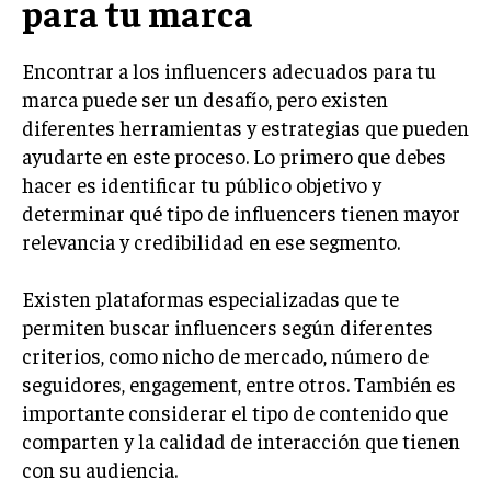
para tu marca
TRANSFORMACIÓN DIGITAL
Encontrar a los influencers adecuados para tu
ANALÍTICA EMPRESARIAL Y BUSINESS
INTELLIGENCE
marca puede ser un desafío, pero existen
diferentes herramientas y estrategias que pueden
CIBERSEGURIDAD EMPRESARIAL
ayudarte en este proceso. Lo primero que debes
hacer es identificar tu público objetivo y
ESTRATEGIA
EMPRESAS FAMILIARES Y SUCESIÓN
determinar qué tipo de influencers tienen mayor
relevancia y credibilidad en ese segmento.
GESTIÓN DEL RIESGO EMPRESARIAL
NEGOCIACIÓN Y RESOLUCIÓN DE CONFLICTOS
Existen plataformas especializadas que te
permiten buscar influencers según diferentes
DERECHO EMPRESARIAL Y REGULACIONES
criterios, como nicho de mercado, número de
ÉXITO EMPRESARIAL Y CASOS DE ESTUDIO
seguidores, engagement, entre otros. También es
importante considerar el tipo de contenido que
GOBIERNO CORPORATIVO
comparten y la calidad de interacción que tienen
NEGOCIOS
con su audiencia.
ESTRATEGIAS DE NEGOCIOS