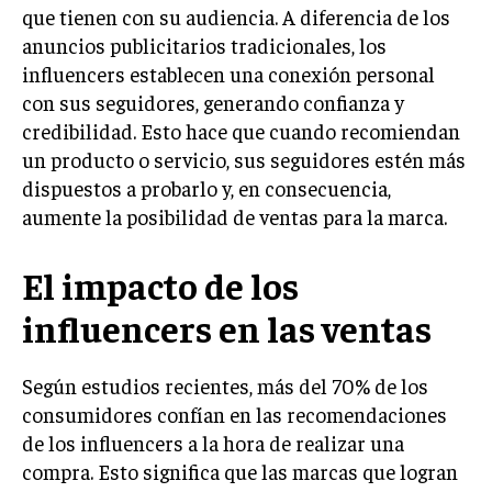
INVESTIGACIÓN DE MERCADO
que tienen con su audiencia. A diferencia de los
anuncios publicitarios tradicionales, los
ANÁLISIS DE COMPETENCIA
influencers establecen una conexión personal
GESTIÓN DE CLIENTES
con sus seguidores, generando confianza y
credibilidad. Esto hace que cuando recomiendan
EMPRENDIMIENTO
un producto o servicio, sus seguidores estén más
INNOVACIÓN EMPRESARIAL
dispuestos a probarlo y, en consecuencia,
GESTIÓN DEL CAMBIO
aumente la posibilidad de ventas para la marca.
LIDERAZGO
El impacto de los
HABILIDADES DIRECTIVAS
influencers en las ventas
EMPRENDIMIENTO
PLANIFICACIÓN EMPRESARIAL
Según estudios recientes, más del 70% de los
consumidores confían en las recomendaciones
FINANZAS
de los influencers a la hora de realizar una
FINANZAS Y CONTABILIDAD
compra. Esto significa que las marcas que logran
GESTIÓN DE RECURSOS FINANCIEROS