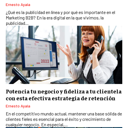
EMPRESAS FAMILIARES Y SUCESIÓN
Ernesto Ayala
GESTIÓN DEL RIESGO EMPRESARIAL
¿Qué es la publicidad en línea y por qué es importante en el
Marketing B2B? En la era digital en la que vivimos, la
NEGOCIACIÓN Y RESOLUCIÓN DE CONFLICTOS
publicidad...
DERECHO EMPRESARIAL Y REGULACIONES
ÉXITO EMPRESARIAL Y CASOS DE ESTUDIO
GOBIERNO CORPORATIVO
NEGOCIOS
ESTRATEGIAS DE NEGOCIOS
MARKETING B2B
Potencia tu negocio y fideliza a tu clientela
MARKETING B2C
con esta efectiva estrategia de retención
Ernesto Ayala
FRANQUICIAS
En el competitivo mundo actual, mantener una base sólida de
MARKETING DE INFLUENCERS
clientes fieles es esencial para el éxito y crecimiento de
cualquier negocio. En especial,...