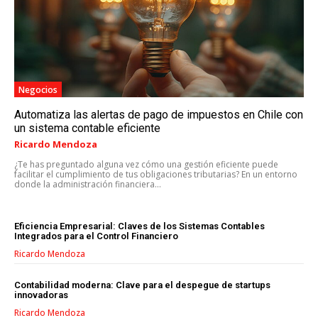
MARKETING DIGITAL
PUBLICIDAD
VENTAS Y PERSUASIÓN
Negocios
GESTIÓN DE PRODUCTOS
Automatiza las alertas de pago de impuestos en Chile con
un sistema contable eficiente
COMUNICACIÓN CORPORATIVA
Ricardo Mendoza
¿Te has preguntado alguna vez cómo una gestión eficiente puede
GESTIÓN DE MARCA
facilitar el cumplimiento de tus obligaciones tributarias? En un entorno
donde la administración financiera...
INVESTIGACIÓN DE MERCADO
ANÁLISIS DE COMPETENCIA
Eficiencia Empresarial: Claves de los Sistemas Contables
Integrados para el Control Financiero
GESTIÓN DE CLIENTES
Ricardo Mendoza
EMPRENDIMIENTO
Contabilidad moderna: Clave para el despegue de startups
innovadoras
INNOVACIÓN EMPRESARIAL
Ricardo Mendoza