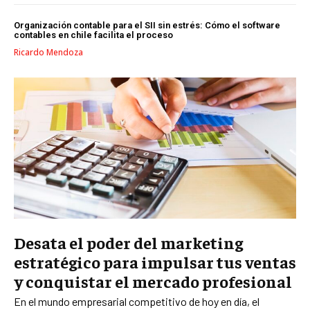
GESTIÓN DEL CAMBIO
Organización contable para el SII sin estrés: Cómo el software
LIDERAZGO
contables en chile facilita el proceso
Ricardo Mendoza
HABILIDADES DIRECTIVAS
EMPRENDIMIENTO
PLANIFICACIÓN EMPRESARIAL
FINANZAS
FINANZAS Y CONTABILIDAD
GESTIÓN DE RECURSOS FINANCIEROS
INVERSIONES Y MERCADOS FINANCIEROS
CONTABILIDAD EMPRESARIAL
Desata el poder del marketing
estratégico para impulsar tus ventas
ECONOMÍA EMPRESARIAL
y conquistar el mercado profesional
INTERNACIONAL
En el mundo empresarial competitivo de hoy en día, el
NEGOCIOS INTERNACIONALES