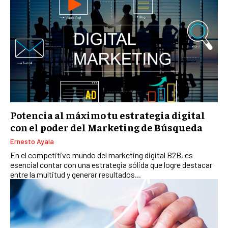
E-COMMERCE
E-COMMERCE Y COMERCIO ELECTRÓNICO
ESTRATEGIAS DE PRICING Y GESTIÓN DE
PRECIOS
GESTIÓN DE CRISIS EMPRESARIALES
EMPRESAS Y STARTUPS TECNOLÓGICAS
GESTIÓN DE LA EXPERIENCIA DEL CLIENTE
Potencia al máximo tu estrategia digital
con el poder del Marketing de Búsqueda
MÁS
PROYECTOS
Ernesto Ayala
GESTIÓN DE PROYECTOS
En el competitivo mundo del marketing digital B2B, es
GESTIÓN DE OPERACIONES Y CADENA DE
esencial contar con una estrategia sólida que logre destacar
SUMINISTRO
entre la multitud y generar resultados...
LOGÍSTICA EMPRESARIAL
CALIDAD Y MEJORA CONTINUA