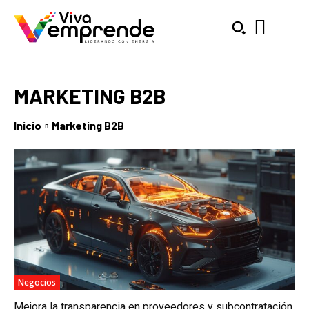
MARKETING B2B
Inicio
Marketing B2B
SUBSCRIBE
Welcome to Liberty Case
We have a curated list of the most noteworthy news from all
across the globe. With any subscription plan, you get access
to
exclusive articles
that let you stay ahead of the curve.
Your Profile
Negocios
NEWS
LIFESTYLE
PUBLIC OPINION
Mejora la transparencia en proveedores y subcontratación