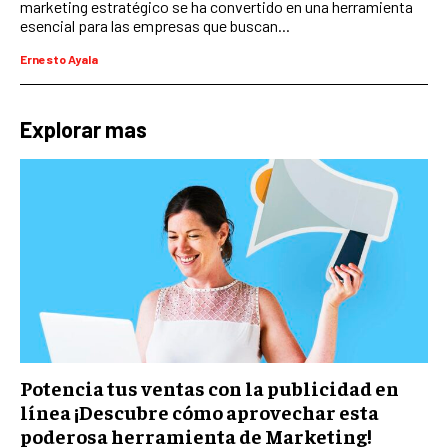
marketing estratégico se ha convertido en una herramienta
esencial para las empresas que buscan...
COMERCIO INTERNACIONAL
Ernesto Ayala
EXPANSIÓN GLOBAL
IMPORTACIÓN Y EXPORTACIÓN
Explorar mas
ALIANZAS ESTRATÉGICAS
TECNOLOGIA
SOSTENIBILIDAD Y MEDIO AMBIENTE
GESTIÓN DE LA INNOVACIÓN TECNOLÓGICA
TRANSFORMACIÓN DIGITAL
ANALÍTICA EMPRESARIAL Y BUSINESS
INTELLIGENCE
Potencia tus ventas con la publicidad en
CIBERSEGURIDAD EMPRESARIAL
línea ¡Descubre cómo aprovechar esta
poderosa herramienta de Marketing!
ESTRATEGIA