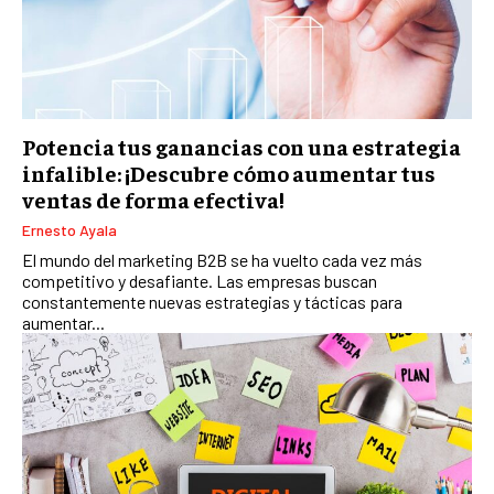
TALENTOS
RECURSOS HUMANOS Y GESTIÓN DEL
TALENTO
COMPENSACIÓN Y BENEFICIOS
Potencia tus ganancias con una estrategia
RECLUTAMIENTO Y SELECCIÓN
infalible: ¡Descubre cómo aumentar tus
DESARROLLO DE PERSONAL
ventas de forma efectiva!
GESTIÓN DEL DESEMPEÑO
Ernesto Ayala
El mundo del marketing B2B se ha vuelto cada vez más
CULTURA Y CLIMA ORGANIZACIONAL
competitivo y desafiante. Las empresas buscan
constantemente nuevas estrategias y tácticas para
ÉTICA EMPRESARIAL Y RESPONSABILIDAD
aumentar...
SOCIAL
BLOG