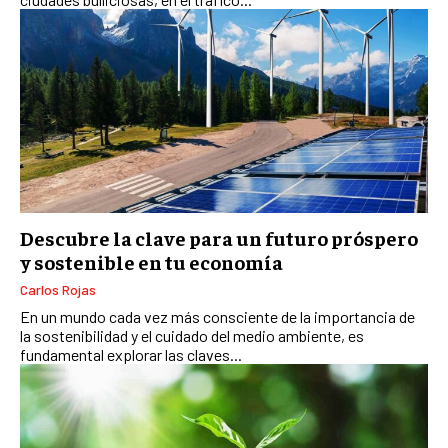
E-COMMERCE
E-COMMERCE Y COMERCIO ELECTRÓNICO
ESTRATEGIAS DE PRICING Y GESTIÓN DE
PRECIOS
GESTIÓN DE CRISIS EMPRESARIALES
EMPRESAS Y STARTUPS TECNOLÓGICAS
GESTIÓN DE LA EXPERIENCIA DEL CLIENTE
Descubre la clave para un futuro próspero
y sostenible en tu economía
MÁS
PROYECTOS
Carlos Rojas
GESTIÓN DE PROYECTOS
En un mundo cada vez más consciente de la importancia de
GESTIÓN DE OPERACIONES Y CADENA DE
la sostenibilidad y el cuidado del medio ambiente, es
SUMINISTRO
fundamental explorar las claves...
LOGÍSTICA EMPRESARIAL
CALIDAD Y MEJORA CONTINUA