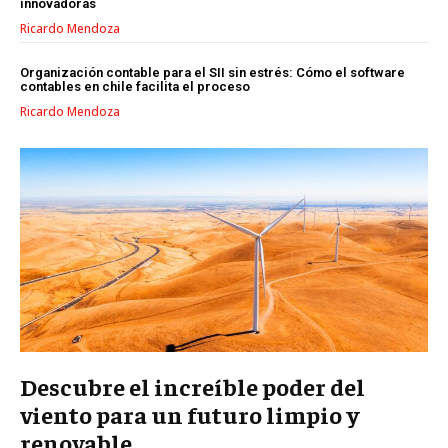
innovadoras
GESTIÓN DEL CAMBIO
Ricardo Mendoza
LIDERAZGO
Organización contable para el SII sin estrés: Cómo el software
contables en chile facilita el proceso
HABILIDADES DIRECTIVAS
Ricardo Mendoza
EMPRENDIMIENTO
PLANIFICACIÓN EMPRESARIAL
FINANZAS
FINANZAS Y CONTABILIDAD
GESTIÓN DE RECURSOS FINANCIEROS
INVERSIONES Y MERCADOS FINANCIEROS
CONTABILIDAD EMPRESARIAL
Descubre el increíble poder del
ECONOMÍA EMPRESARIAL
viento para un futuro limpio y
INTERNACIONAL
renovable