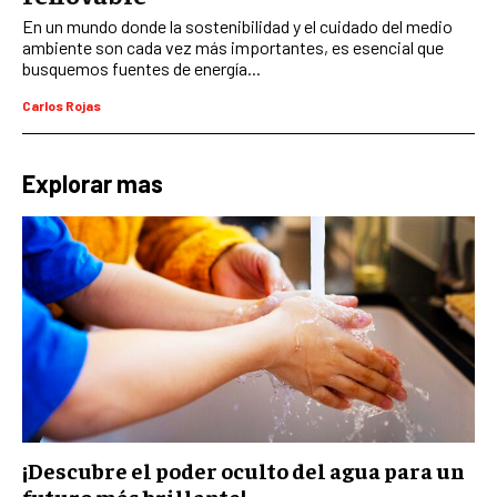
NEGOCIOS INTERNACIONALES
En un mundo donde la sostenibilidad y el cuidado del medio
ambiente son cada vez más importantes, es esencial que
COMERCIO INTERNACIONAL
busquemos fuentes de energía...
EXPANSIÓN GLOBAL
Carlos Rojas
IMPORTACIÓN Y EXPORTACIÓN
ALIANZAS ESTRATÉGICAS
Explorar mas
TECNOLOGIA
SOSTENIBILIDAD Y MEDIO AMBIENTE
GESTIÓN DE LA INNOVACIÓN TECNOLÓGICA
TRANSFORMACIÓN DIGITAL
ANALÍTICA EMPRESARIAL Y BUSINESS
INTELLIGENCE
CIBERSEGURIDAD EMPRESARIAL
¡Descubre el poder oculto del agua para un
ESTRATEGIA
futuro más brillante!