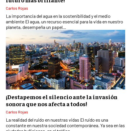
EMPRESAS FAMILIARES Y SUCESIÓN
Carlos Rojas
GESTIÓN DEL RIESGO EMPRESARIAL
La importancia del agua en la sostenibilidad y el medio
ambiente El agua, un recurso esencial para la vida en nuestro
NEGOCIACIÓN Y RESOLUCIÓN DE CONFLICTOS
planeta, desempeña un papel...
DERECHO EMPRESARIAL Y REGULACIONES
ÉXITO EMPRESARIAL Y CASOS DE ESTUDIO
GOBIERNO CORPORATIVO
NEGOCIOS
ESTRATEGIAS DE NEGOCIOS
MARKETING B2B
¡Destapemos el silencio ante la invasión
MARKETING B2C
sonora que nos afecta a todos!
Carlos Rojas
FRANQUICIAS
La realidad del ruido en nuestras vidas El ruido es una
MARKETING DE INFLUENCERS
constante en nuestra sociedad contemporánea. Ya sea en las
ciudades bulliciosas, en el tráfico...