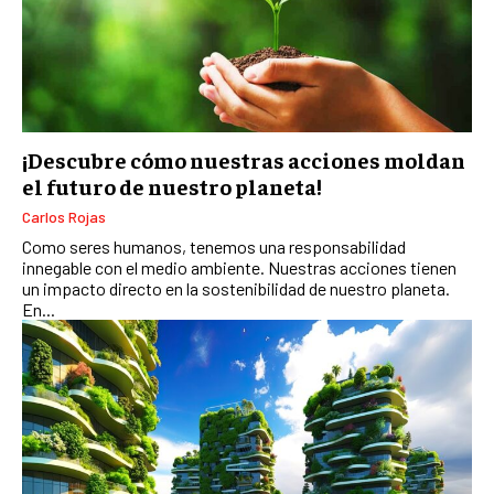
TALENTOS
RECURSOS HUMANOS Y GESTIÓN DEL
TALENTO
COMPENSACIÓN Y BENEFICIOS
RECLUTAMIENTO Y SELECCIÓN
¡Descubre cómo nuestras acciones moldan
el futuro de nuestro planeta!
DESARROLLO DE PERSONAL
Carlos Rojas
GESTIÓN DEL DESEMPEÑO
Como seres humanos, tenemos una responsabilidad
innegable con el medio ambiente. Nuestras acciones tienen
CULTURA Y CLIMA ORGANIZACIONAL
un impacto directo en la sostenibilidad de nuestro planeta.
En...
ÉTICA EMPRESARIAL Y RESPONSABILIDAD
SOCIAL
BLOG