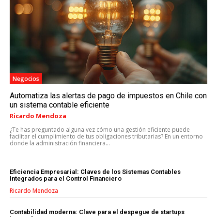
VENTA DE ENLACES
MARKETING DIGITAL
PUBLICIDAD
VENTAS Y PERSUASIÓN
Negocios
GESTIÓN DE PRODUCTOS
Automatiza las alertas de pago de impuestos en Chile con
COMUNICACIÓN CORPORATIVA
un sistema contable eficiente
Ricardo Mendoza
GESTIÓN DE MARCA
¿Te has preguntado alguna vez cómo una gestión eficiente puede
facilitar el cumplimiento de tus obligaciones tributarias? En un entorno
INVESTIGACIÓN DE MERCADO
donde la administración financiera...
ANÁLISIS DE COMPETENCIA
Eficiencia Empresarial: Claves de los Sistemas Contables
GESTIÓN DE CLIENTES
Integrados para el Control Financiero
Ricardo Mendoza
EMPRENDIMIENTO
INNOVACIÓN EMPRESARIAL
Contabilidad moderna: Clave para el despegue de startups