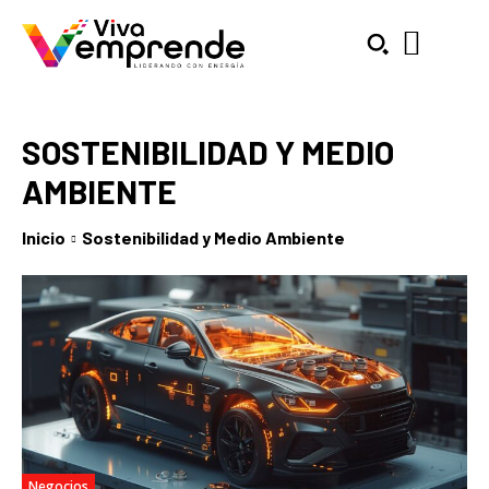
SOSTENIBILIDAD Y MEDIO
AMBIENTE
Inicio
Sostenibilidad y Medio Ambiente
SUBSCRIBE
Welcome to Liberty Case
We have a curated list of the most noteworthy news from all
across the globe. With any subscription plan, you get access
to
exclusive articles
that let you stay ahead of the curve.
Your Profile
Negocios