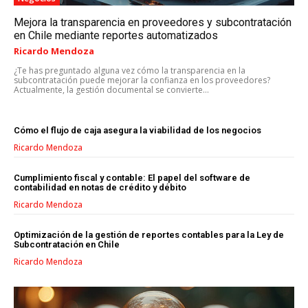
NEWS
LIFESTYLE
PUBLIC OPINION
Mejora la transparencia en proveedores y subcontratación
en Chile mediante reportes automatizados
Ricardo Mendoza
¿Te has preguntado alguna vez cómo la transparencia en la
subcontratación puede mejorar la confianza en los proveedores?
Actualmente, la gestión documental se convierte...
Cómo el flujo de caja asegura la viabilidad de los negocios
Ricardo Mendoza
Cumplimiento fiscal y contable: El papel del software de
contabilidad en notas de crédito y débito
Ricardo Mendoza
LIFESTYLE
Optimización de la gestión de reportes contables para la Ley de
MARKETING
Subcontratación en Chile
ESTRATEGIAS DE MARKETING
Ricardo Mendoza
AGENCIAS DE MARKETING
AGENCIAS DE POSICIONAMIENTO WEB SEO