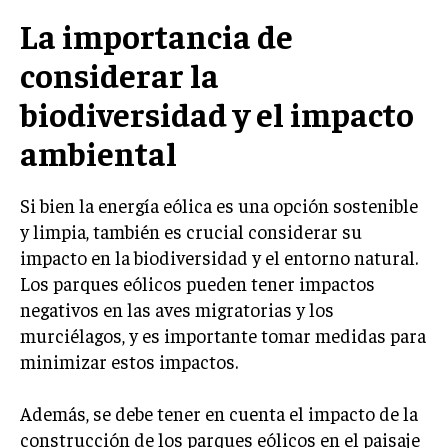
GESTIÓN DE PROYECTOS
La importancia de
GESTIÓN DE OPERACIONES Y CADENA DE
considerar la
SUMINISTRO
biodiversidad y el impacto
LOGÍSTICA EMPRESARIAL
ambiental
CALIDAD Y MEJORA CONTINUA
TALENTOS
Si bien la energía eólica es una opción sostenible
RECURSOS HUMANOS Y GESTIÓN DEL
y limpia, también es crucial considerar su
TALENTO
impacto en la biodiversidad y el entorno natural.
COMPENSACIÓN Y BENEFICIOS
Los parques eólicos pueden tener impactos
negativos en las aves migratorias y los
RECLUTAMIENTO Y SELECCIÓN
murciélagos, y es importante tomar medidas para
DESARROLLO DE PERSONAL
minimizar estos impactos.
GESTIÓN DEL DESEMPEÑO
Además, se debe tener en cuenta el impacto de la
CULTURA Y CLIMA ORGANIZACIONAL
construcción de los parques eólicos en el paisaje