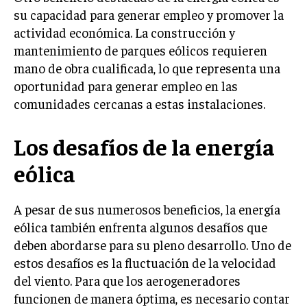
su capacidad para generar empleo y promover la
INVERSIONES Y MERCADOS FINANCIEROS
actividad económica. La construcción y
mantenimiento de parques eólicos requieren
CONTABILIDAD EMPRESARIAL
mano de obra cualificada, lo que representa una
ECONOMÍA EMPRESARIAL
oportunidad para generar empleo en las
comunidades cercanas a estas instalaciones.
INTERNACIONAL
NEGOCIOS INTERNACIONALES
Los desafíos de la energía
COMERCIO INTERNACIONAL
eólica
EXPANSIÓN GLOBAL
IMPORTACIÓN Y EXPORTACIÓN
A pesar de sus numerosos beneficios, la energía
eólica también enfrenta algunos desafíos que
ALIANZAS ESTRATÉGICAS
deben abordarse para su pleno desarrollo. Uno de
TECNOLOGIA
estos desafíos es la fluctuación de la velocidad
SOSTENIBILIDAD Y MEDIO AMBIENTE
del viento. Para que los aerogeneradores
funcionen de manera óptima, es necesario contar
GESTIÓN DE LA INNOVACIÓN TECNOLÓGICA