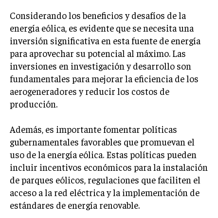
Considerando los beneficios y desafíos de la
MARKETING B2B
energía eólica, es evidente que se necesita una
MARKETING B2C
inversión significativa en esta fuente de energía
FRANQUICIAS
para aprovechar su potencial al máximo. Las
inversiones en investigación y desarrollo son
MARKETING DE INFLUENCERS
fundamentales para mejorar la eficiencia de los
aerogeneradores y reducir los costos de
E-COMMERCE
producción.
E-COMMERCE Y COMERCIO ELECTRÓNICO
ESTRATEGIAS DE PRICING Y GESTIÓN DE
Además, es importante fomentar políticas
PRECIOS
gubernamentales favorables que promuevan el
GESTIÓN DE CRISIS EMPRESARIALES
uso de la energía eólica. Estas políticas pueden
incluir incentivos económicos para la instalación
EMPRESAS Y STARTUPS TECNOLÓGICAS
de parques eólicos, regulaciones que faciliten el
GESTIÓN DE LA EXPERIENCIA DEL CLIENTE
acceso a la red eléctrica y la implementación de
estándares de energía renovable.
MÁS
PROYECTOS