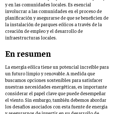
ÉTICA EMPRESARIAL Y RESPONSABILIDAD
y en las comunidades locales. Es esencial
SOCIAL
involucrar a las comunidades en el proceso de
planificación y asegurarse de que se beneficien de
BLOG
la instalación de parques eólicos a través de la
creación de empleo y el desarrollo de
infraestructuras locales.
Acerca de
Últimas entradas
En resumen
Carlos Rojas
Soy Carlos Rojas, un eterno curioso del mundo
La energía eólica tiene un potencial increíble para
tecnológico. Mi objetivo es explorar y explicar las
un futuro limpio y renovable. A medida que
innovaciones que moldean nuestro futuro. En mis
ratos libres, disfruto de la meditación, una práctica
buscamos opciones sostenibles para satisfacer
que me ayuda a mantener la claridad en el rápido mundo de la
nuestras necesidades energéticas, es importante
tecnología.
considerar el papel clave que puede desempeñar
el viento. Sin embargo, también debemos abordar
Aparece en periódicos digitales y domina los buscadores,
Infórmate aquí.
los desafíos asociados con esta fuente de energía
y asegurarnos de invertir en su desarrollo de