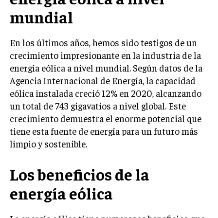
LIFESTYLE
mundial
MARKETING
En los últimos años, hemos sido testigos de un
ESTRATEGIAS DE MARKETING
crecimiento impresionante en la industria de la
AGENCIAS DE MARKETING
energía eólica a nivel mundial. Según datos de la
AGENCIAS DE POSICIONAMIENTO WEB SEO
Agencia Internacional de Energía, la capacidad
VENTA DE ENLACES
eólica instalada creció 12% en 2020, alcanzando
un total de 743 gigavatios a nivel global. Este
MARKETING DIGITAL
crecimiento demuestra el enorme potencial que
PUBLICIDAD
tiene esta fuente de energía para un futuro más
limpio y sostenible.
VENTAS Y PERSUASIÓN
GESTIÓN DE PRODUCTOS
Los beneficios de la
COMUNICACIÓN CORPORATIVA
energía eólica
GESTIÓN DE MARCA