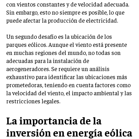
con vientos constantes y de velocidad adecuada.
TRANSFORMACIÓN DIGITAL
Sin embargo, esto no siempre es posible, lo que
ANALÍTICA EMPRESARIAL Y BUSINESS
puede afectar la producción de electricidad.
INTELLIGENCE
Un segundo desafío es la ubicación de los
CIBERSEGURIDAD EMPRESARIAL
parques eólicos. Aunque el viento está presente
ESTRATEGIA
en muchas regiones del mundo, no todas son
EMPRESAS FAMILIARES Y SUCESIÓN
adecuadas para la instalación de
aerogeneradores. Se requiere un análisis
GESTIÓN DEL RIESGO EMPRESARIAL
exhaustivo para identificar las ubicaciones más
NEGOCIACIÓN Y RESOLUCIÓN DE CONFLICTOS
prometedoras, teniendo en cuenta factores como
la velocidad del viento, el impacto ambiental y las
DERECHO EMPRESARIAL Y REGULACIONES
restricciones legales.
ÉXITO EMPRESARIAL Y CASOS DE ESTUDIO
GOBIERNO CORPORATIVO
La importancia de la
inversión en energía eólica
NEGOCIOS
ESTRATEGIAS DE NEGOCIOS