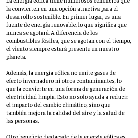
La energía eólica tiene numerosos beneficios que
INVESTIGACIÓN DE MERCADO
la convierten en una opción atractiva para el
ANÁLISIS DE COMPETENCIA
desarrollo sostenible. En primer lugar, es una
fuente de energía renovable, lo que significa que
GESTIÓN DE CLIENTES
nunca se agotará. A diferencia de los
combustibles fósiles, que se agotan con el tiempo,
EMPRENDIMIENTO
INNOVACIÓN EMPRESARIAL
el viento siempre estará presente en nuestro
planeta.
GESTIÓN DEL CAMBIO
LIDERAZGO
Además, la energía eólica no emite gases de
efecto invernadero ni otros contaminantes, lo
HABILIDADES DIRECTIVAS
que la convierte en una forma de generación de
EMPRENDIMIENTO
electricidad limpia. Esto no solo ayuda a reducir
el impacto del cambio climático, sino que
PLANIFICACIÓN EMPRESARIAL
también mejora la calidad del aire y la salud de
FINANZAS
las personas.
FINANZAS Y CONTABILIDAD
Otro beneficio destacado de la energía eólica es
GESTIÓN DE RECURSOS FINANCIEROS