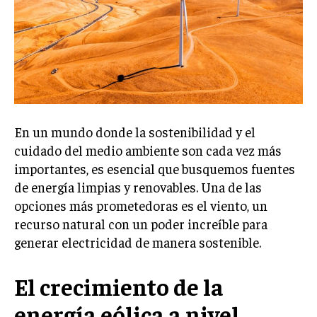
Welcome to Liberty Case
We have a curated list of the most noteworthy news from all
across the globe. With any subscription plan, you get access
to
exclusive articles
that let you stay ahead of the curve.
Your Profile
NEWS
LIFESTYLE
PUBLIC OPINION
En un mundo donde la sostenibilidad y el
cuidado del medio ambiente son cada vez más
importantes, es esencial que busquemos fuentes
de energía limpias y renovables. Una de las
opciones más prometedoras es el viento, un
recurso natural con un poder increíble para
generar electricidad de manera sostenible.
El crecimiento de la
energía eólica a nivel