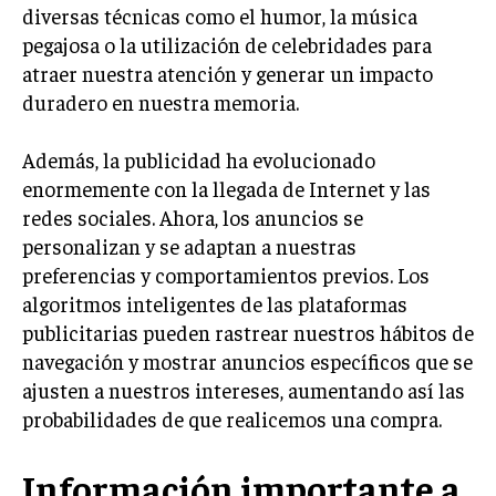
diversas técnicas como el humor, la música
TRANSFORMACIÓN DIGITAL
pegajosa o la utilización de celebridades para
ANALÍTICA EMPRESARIAL Y BUSINESS
atraer nuestra atención y generar un impacto
INTELLIGENCE
duradero en nuestra memoria.
CIBERSEGURIDAD EMPRESARIAL
Además, la publicidad ha evolucionado
ESTRATEGIA
enormemente con la llegada de Internet y las
EMPRESAS FAMILIARES Y SUCESIÓN
redes sociales. Ahora, los anuncios se
personalizan y se adaptan a nuestras
GESTIÓN DEL RIESGO EMPRESARIAL
preferencias y comportamientos previos. Los
NEGOCIACIÓN Y RESOLUCIÓN DE CONFLICTOS
algoritmos inteligentes de las plataformas
publicitarias pueden rastrear nuestros hábitos de
DERECHO EMPRESARIAL Y REGULACIONES
navegación y mostrar anuncios específicos que se
ÉXITO EMPRESARIAL Y CASOS DE ESTUDIO
ajusten a nuestros intereses, aumentando así las
GOBIERNO CORPORATIVO
probabilidades de que realicemos una compra.
NEGOCIOS
Información importante a
ESTRATEGIAS DE NEGOCIOS