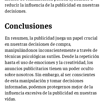
ÉTICA EMPRESARIAL Y RESPONSABILIDAD
reducir la influencia de la publicidad en nuestras
SOCIAL
decisiones.
BLOG
Conclusiones
En resumen, la publicidad juega un papel crucial
Acerca de
Últimas entradas
en nuestras decisiones de compra,
manipulándonos inconscientemente a través de
Ricardo Serrano
técnicas psicológicas sutiles. Desde la repetición
Soy Ricardo Serrano, apasionado de la
hasta el uso de emociones y la creatividad, los
comunicación persuasiva. Con más de 10 años de
anuncios publicitarios tienen un poder oculto
experiencia, uso la palabra escrita para crear
estrategias de marketing exitosas. Amante de la
sobre nosotros. Sin embargo, al ser conscientes
poesía y el ajedrez, siempre busco el enfoque creativo en cada
de esta manipulación y tomar decisiones
historia.
informadas, podemos protegernos mejor de la
Aparece en periódicos digitales y domina los buscadores,
influencia excesiva de la publicidad en nuestras
Infórmate aquí.
vidas.