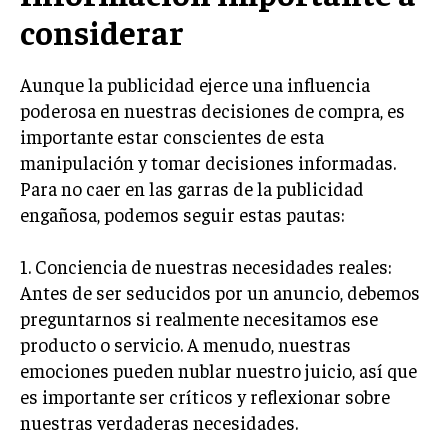
considerar
MARKETING B2B
MARKETING B2C
Aunque la publicidad ejerce una influencia
FRANQUICIAS
poderosa en nuestras decisiones de compra, es
importante estar conscientes de esta
MARKETING DE INFLUENCERS
manipulación y tomar decisiones informadas.
Para no caer en las garras de la publicidad
E-COMMERCE
E-COMMERCE Y COMERCIO ELECTRÓNICO
engañosa, podemos seguir estas pautas:
ESTRATEGIAS DE PRICING Y GESTIÓN DE
1. Conciencia de nuestras necesidades reales:
PRECIOS
Antes de ser seducidos por un anuncio, debemos
GESTIÓN DE CRISIS EMPRESARIALES
preguntarnos si realmente necesitamos ese
producto o servicio. A menudo, nuestras
EMPRESAS Y STARTUPS TECNOLÓGICAS
emociones pueden nublar nuestro juicio, así que
GESTIÓN DE LA EXPERIENCIA DEL CLIENTE
es importante ser críticos y reflexionar sobre
nuestras verdaderas necesidades.
MÁS
PROYECTOS