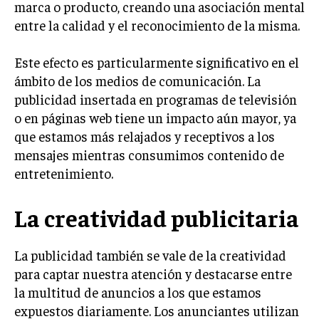
marca o producto, creando una asociación mental
entre la calidad y el reconocimiento de la misma.
INVERSIONES Y MERCADOS FINANCIEROS
CONTABILIDAD EMPRESARIAL
Este efecto es particularmente significativo en el
ámbito de los medios de comunicación. La
ECONOMÍA EMPRESARIAL
publicidad insertada en programas de televisión
INTERNACIONAL
o en páginas web tiene un impacto aún mayor, ya
NEGOCIOS INTERNACIONALES
que estamos más relajados y receptivos a los
mensajes mientras consumimos contenido de
COMERCIO INTERNACIONAL
entretenimiento.
EXPANSIÓN GLOBAL
IMPORTACIÓN Y EXPORTACIÓN
La creatividad publicitaria
ALIANZAS ESTRATÉGICAS
La publicidad también se vale de la creatividad
TECNOLOGIA
para captar nuestra atención y destacarse entre
SOSTENIBILIDAD Y MEDIO AMBIENTE
la multitud de anuncios a los que estamos
expuestos diariamente. Los anunciantes utilizan
GESTIÓN DE LA INNOVACIÓN TECNOLÓGICA