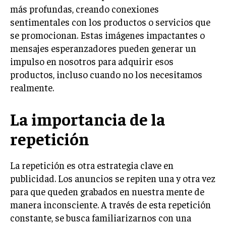
INVESTIGACIÓN DE MERCADO
más profundas, creando conexiones
sentimentales con los productos o servicios que
ANÁLISIS DE COMPETENCIA
se promocionan. Estas imágenes impactantes o
GESTIÓN DE CLIENTES
mensajes esperanzadores pueden generar un
impulso en nosotros para adquirir esos
EMPRENDIMIENTO
productos, incluso cuando no los necesitamos
INNOVACIÓN EMPRESARIAL
realmente.
GESTIÓN DEL CAMBIO
La importancia de la
LIDERAZGO
repetición
HABILIDADES DIRECTIVAS
EMPRENDIMIENTO
La repetición es otra estrategia clave en
PLANIFICACIÓN EMPRESARIAL
publicidad. Los anuncios se repiten una y otra vez
para que queden grabados en nuestra mente de
FINANZAS
manera inconsciente. A través de esta repetición
FINANZAS Y CONTABILIDAD
constante, se busca familiarizarnos con una
GESTIÓN DE RECURSOS FINANCIEROS