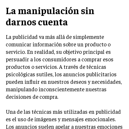
LIFESTYLE
La manipulación sin
darnos cuenta
MARKETING
ESTRATEGIAS DE MARKETING
AGENCIAS DE MARKETING
La publicidad va más allá de simplemente
AGENCIAS DE POSICIONAMIENTO WEB SEO
comunicar información sobre un producto o
servicio. En realidad, su objetivo principal es
VENTA DE ENLACES
persuadir a los consumidores a comprar esos
MARKETING DIGITAL
productos o servicios. A través de técnicas
psicológicas sutiles, los anuncios publicitarios
PUBLICIDAD
pueden influir en nuestros deseos y necesidades,
VENTAS Y PERSUASIÓN
manipulando inconscientemente nuestras
decisiones de compra.
GESTIÓN DE PRODUCTOS
COMUNICACIÓN CORPORATIVA
Una de las técnicas más utilizadas en publicidad
es el uso de imágenes y mensajes emocionales.
GESTIÓN DE MARCA
Los anuncios suelen apelar a nuestras emociones