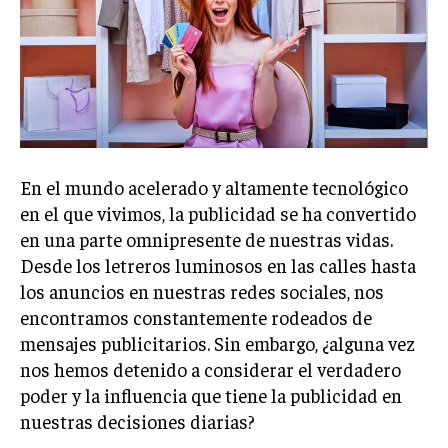
Welcome to Liberty Case
We have a curated list of the most noteworthy news from all
across the globe. With any subscription plan, you get access
to
exclusive articles
that let you stay ahead of the curve.
Your Profile
NEWS
LIFESTYLE
PUBLIC OPINION
En el mundo acelerado y altamente tecnológico
en el que vivimos, la publicidad se ha convertido
en una parte omnipresente de nuestras vidas.
Desde los letreros luminosos en las calles hasta
los anuncios en nuestras redes sociales, nos
encontramos constantemente rodeados de
mensajes publicitarios. Sin embargo, ¿alguna vez
nos hemos detenido a considerar el verdadero
poder y la influencia que tiene la publicidad en
nuestras decisiones diarias?