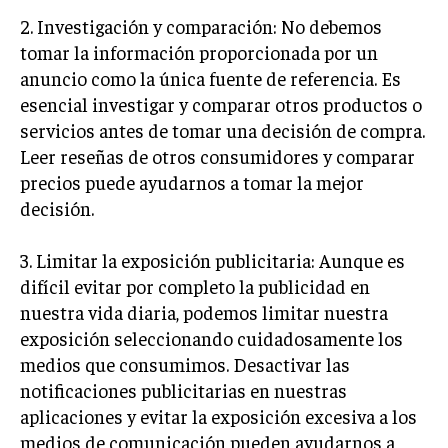
GESTIÓN DE PROYECTOS
2. Investigación y comparación: No debemos
tomar la información proporcionada por un
GESTIÓN DE OPERACIONES Y CADENA DE
SUMINISTRO
anuncio como la única fuente de referencia. Es
esencial investigar y comparar otros productos o
LOGÍSTICA EMPRESARIAL
servicios antes de tomar una decisión de compra.
CALIDAD Y MEJORA CONTINUA
Leer reseñas de otros consumidores y comparar
precios puede ayudarnos a tomar la mejor
TALENTOS
decisión.
RECURSOS HUMANOS Y GESTIÓN DEL
TALENTO
3. Limitar la exposición publicitaria: Aunque es
COMPENSACIÓN Y BENEFICIOS
difícil evitar por completo la publicidad en
nuestra vida diaria, podemos limitar nuestra
RECLUTAMIENTO Y SELECCIÓN
exposición seleccionando cuidadosamente los
DESARROLLO DE PERSONAL
medios que consumimos. Desactivar las
GESTIÓN DEL DESEMPEÑO
notificaciones publicitarias en nuestras
aplicaciones y evitar la exposición excesiva a los
CULTURA Y CLIMA ORGANIZACIONAL
medios de comunicación pueden ayudarnos a