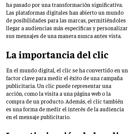
INVESTIGACIÓN DE MERCADO
ha pasado por una transformación significativa.
Las plataformas digitales han abierto un mundo
ANÁLISIS DE COMPETENCIA
de posibilidades para las marcas, permitiéndoles
GESTIÓN DE CLIENTES
llegar a audiencias más específicas y personalizar
sus mensajes de una manera nunca antes vista.
EMPRENDIMIENTO
INNOVACIÓN EMPRESARIAL
La importancia del clic
GESTIÓN DEL CAMBIO
LIDERAZGO
En el mundo digital, el clic se ha convertido en un
factor clave para medir el éxito de una campaña
HABILIDADES DIRECTIVAS
publicitaria. Un clic puede representar una
EMPRENDIMIENTO
acción, como la visita a una página web o la
compra de un producto. Además, el clic también
PLANIFICACIÓN EMPRESARIAL
es una forma de medir el interés de la audiencia
en el mensaje publicitario.
FINANZAS
FINANZAS Y CONTABILIDAD
GESTIÓN DE RECURSOS FINANCIEROS