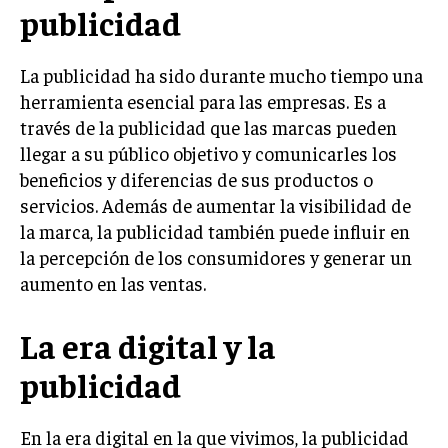
publicidad
LIFESTYLE
MARKETING
La publicidad ha sido durante mucho tiempo una
ESTRATEGIAS DE MARKETING
herramienta esencial para las empresas. Es a
AGENCIAS DE MARKETING
través de la publicidad que las marcas pueden
AGENCIAS DE POSICIONAMIENTO WEB SEO
llegar a su público objetivo y comunicarles los
beneficios y diferencias de sus productos o
VENTA DE ENLACES
servicios. Además de aumentar la visibilidad de
MARKETING DIGITAL
la marca, la publicidad también puede influir en
la percepción de los consumidores y generar un
PUBLICIDAD
aumento en las ventas.
VENTAS Y PERSUASIÓN
La era digital y la
GESTIÓN DE PRODUCTOS
publicidad
COMUNICACIÓN CORPORATIVA
GESTIÓN DE MARCA
En la era digital en la que vivimos, la publicidad