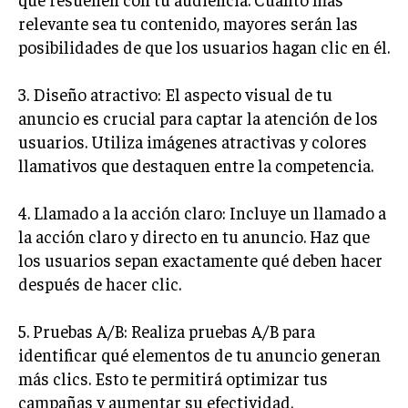
relevante sea tu contenido, mayores serán las
TRANSFORMACIÓN DIGITAL
posibilidades de que los usuarios hagan clic en él.
ANALÍTICA EMPRESARIAL Y BUSINESS
INTELLIGENCE
3. Diseño atractivo: El aspecto visual de tu
CIBERSEGURIDAD EMPRESARIAL
anuncio es crucial para captar la atención de los
usuarios. Utiliza imágenes atractivas y colores
ESTRATEGIA
llamativos que destaquen entre la competencia.
EMPRESAS FAMILIARES Y SUCESIÓN
GESTIÓN DEL RIESGO EMPRESARIAL
4. Llamado a la acción claro: Incluye un llamado a
la acción claro y directo en tu anuncio. Haz que
NEGOCIACIÓN Y RESOLUCIÓN DE CONFLICTOS
los usuarios sepan exactamente qué deben hacer
DERECHO EMPRESARIAL Y REGULACIONES
después de hacer clic.
ÉXITO EMPRESARIAL Y CASOS DE ESTUDIO
5. Pruebas A/B: Realiza pruebas A/B para
GOBIERNO CORPORATIVO
identificar qué elementos de tu anuncio generan
más clics. Esto te permitirá optimizar tus
NEGOCIOS
campañas y aumentar su efectividad.
ESTRATEGIAS DE NEGOCIOS