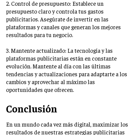
2. Control de presupuesto: Establece un
GESTIÓN DE PROYECTOS
presupuesto claro y controla tus gastos
GESTIÓN DE OPERACIONES Y CADENA DE
publicitarios. Asegúrate de invertir en las
SUMINISTRO
plataformas y canales que generan los mejores
LOGÍSTICA EMPRESARIAL
resultados para tu negocio.
CALIDAD Y MEJORA CONTINUA
3. Mantente actualizado: La tecnología y las
plataformas publicitarias están en constante
TALENTOS
RECURSOS HUMANOS Y GESTIÓN DEL
evolución. Mantente al día con las últimas
TALENTO
tendencias y actualizaciones para adaptarte a los
cambios y aprovechar al máximo las
COMPENSACIÓN Y BENEFICIOS
oportunidades que ofrecen.
RECLUTAMIENTO Y SELECCIÓN
DESARROLLO DE PERSONAL
Conclusión
GESTIÓN DEL DESEMPEÑO
En un mundo cada vez más digital, maximizar los
CULTURA Y CLIMA ORGANIZACIONAL
resultados de nuestras estrategias publicitarias