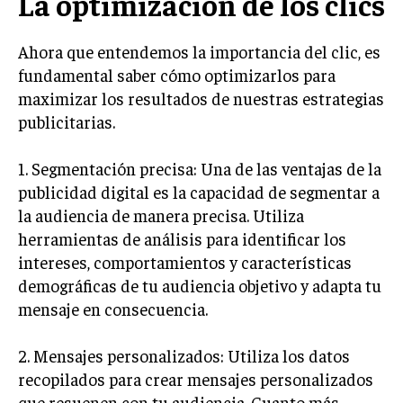
La optimización de los clics
INVERSIONES Y MERCADOS FINANCIEROS
Ahora que entendemos la importancia del clic, es
CONTABILIDAD EMPRESARIAL
fundamental saber cómo optimizarlos para
maximizar los resultados de nuestras estrategias
ECONOMÍA EMPRESARIAL
publicitarias.
INTERNACIONAL
NEGOCIOS INTERNACIONALES
1. Segmentación precisa: Una de las ventajas de la
publicidad digital es la capacidad de segmentar a
COMERCIO INTERNACIONAL
la audiencia de manera precisa. Utiliza
EXPANSIÓN GLOBAL
herramientas de análisis para identificar los
intereses, comportamientos y características
IMPORTACIÓN Y EXPORTACIÓN
demográficas de tu audiencia objetivo y adapta tu
ALIANZAS ESTRATÉGICAS
mensaje en consecuencia.
TECNOLOGIA
2. Mensajes personalizados: Utiliza los datos
SOSTENIBILIDAD Y MEDIO AMBIENTE
recopilados para crear mensajes personalizados
GESTIÓN DE LA INNOVACIÓN TECNOLÓGICA
que resuenen con tu audiencia. Cuanto más