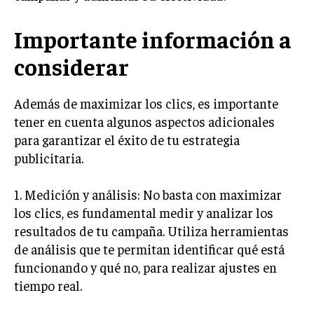
MARKETING B2B
Importante información a
MARKETING B2C
considerar
FRANQUICIAS
Además de maximizar los clics, es importante
MARKETING DE INFLUENCERS
tener en cuenta algunos aspectos adicionales
E-COMMERCE
para garantizar el éxito de tu estrategia
E-COMMERCE Y COMERCIO ELECTRÓNICO
publicitaria.
ESTRATEGIAS DE PRICING Y GESTIÓN DE
PRECIOS
1. Medición y análisis: No basta con maximizar
los clics, es fundamental medir y analizar los
GESTIÓN DE CRISIS EMPRESARIALES
resultados de tu campaña. Utiliza herramientas
EMPRESAS Y STARTUPS TECNOLÓGICAS
de análisis que te permitan identificar qué está
funcionando y qué no, para realizar ajustes en
GESTIÓN DE LA EXPERIENCIA DEL CLIENTE
tiempo real.
MÁS
PROYECTOS