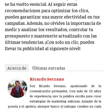
se ha vuelto esencial. Al seguir estas
ÉTICA EMPRESARIAL Y RESPONSABILIDAD
SOCIAL
recomendaciones para optimizar los clics,
puedes garantizar una mayor efectividad en tus
BLOG
campañas. Además, no olvides la importancia de
medir y analizar los resultados, controlar tu
presupuesto y mantenerte actualizado con las
últimas tendencias. ¡Con solo un clic, puedes
Acerca de
Últimas entradas
llevar tu publicidad al siguiente nivel!
Ricardo Serrano
Soy Ricardo Serrano, apasionado de la
comunicación persuasiva. Con más de 10 años de
Acerca de
Últimas entradas
experiencia, uso la palabra escrita para crear
estrategias de marketing exitosas. Amante de la
Ricardo Serrano
poesía y el ajedrez, siempre busco el enfoque creativo en cada
historia.
Soy Ricardo Serrano, apasionado de la
comunicación persuasiva. Con más de 10 años
Aparece en periódicos digitales y domina los buscadores,
de experiencia, uso la palabra escrita para crear
Infórmate aquí.
estrategias de marketing exitosas. Amante de la
poesía y el ajedrez, siempre busco el enfoque creativo en cada