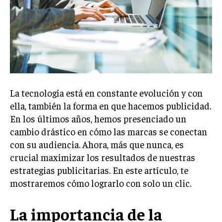
Welcome to Liberty Case
We have a curated list of the most noteworthy news from all
across the globe. With any subscription plan, you get access
to
exclusive articles
that let you stay ahead of the curve.
Your Profile
NEWS
LIFESTYLE
PUBLIC OPINION
La tecnología está en constante evolución y con
ella, también la forma en que hacemos publicidad.
En los últimos años, hemos presenciado un
cambio drástico en cómo las marcas se conectan
con su audiencia. Ahora, más que nunca, es
crucial maximizar los resultados de nuestras
estrategias publicitarias. En este artículo, te
mostraremos cómo lograrlo con solo un clic.
La importancia de la