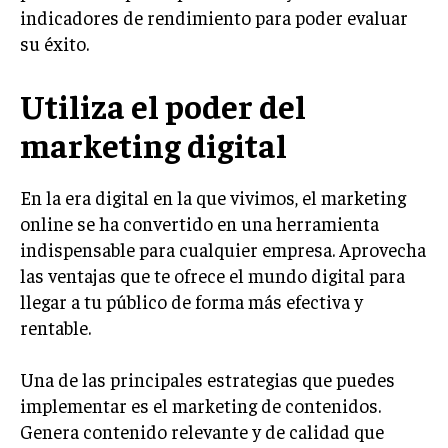
INVESTIGACIÓN DE MERCADO
indicadores de rendimiento para poder evaluar
su éxito.
ANÁLISIS DE COMPETENCIA
GESTIÓN DE CLIENTES
Utiliza el poder del
EMPRENDIMIENTO
marketing digital
INNOVACIÓN EMPRESARIAL
GESTIÓN DEL CAMBIO
En la era digital en la que vivimos, el marketing
online se ha convertido en una herramienta
LIDERAZGO
indispensable para cualquier empresa. Aprovecha
HABILIDADES DIRECTIVAS
las ventajas que te ofrece el mundo digital para
llegar a tu público de forma más efectiva y
EMPRENDIMIENTO
rentable.
PLANIFICACIÓN EMPRESARIAL
Una de las principales estrategias que puedes
FINANZAS
implementar es el marketing de contenidos.
FINANZAS Y CONTABILIDAD
Genera contenido relevante y de calidad que
GESTIÓN DE RECURSOS FINANCIEROS