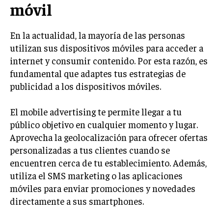
móvil
MARKETING B2B
MARKETING B2C
En la actualidad, la mayoría de las personas
utilizan sus dispositivos móviles para acceder a
FRANQUICIAS
internet y consumir contenido. Por esta razón, es
MARKETING DE INFLUENCERS
fundamental que adaptes tus estrategias de
publicidad a los dispositivos móviles.
E-COMMERCE
E-COMMERCE Y COMERCIO ELECTRÓNICO
El mobile advertising te permite llegar a tu
ESTRATEGIAS DE PRICING Y GESTIÓN DE
público objetivo en cualquier momento y lugar.
PRECIOS
Aprovecha la geolocalización para ofrecer ofertas
personalizadas a tus clientes cuando se
GESTIÓN DE CRISIS EMPRESARIALES
encuentren cerca de tu establecimiento. Además,
EMPRESAS Y STARTUPS TECNOLÓGICAS
utiliza el SMS marketing o las aplicaciones
móviles para enviar promociones y novedades
GESTIÓN DE LA EXPERIENCIA DEL CLIENTE
directamente a sus smartphones.
MÁS
PROYECTOS