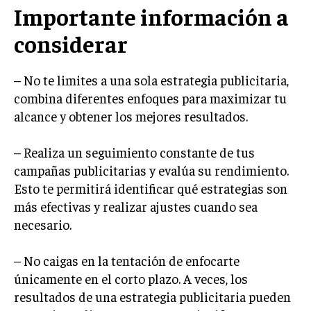
Importante información a
GESTIÓN DE PROYECTOS
considerar
GESTIÓN DE OPERACIONES Y CADENA DE
SUMINISTRO
LOGÍSTICA EMPRESARIAL
– No te limites a una sola estrategia publicitaria,
combina diferentes enfoques para maximizar tu
CALIDAD Y MEJORA CONTINUA
alcance y obtener los mejores resultados.
TALENTOS
RECURSOS HUMANOS Y GESTIÓN DEL
– Realiza un seguimiento constante de tus
TALENTO
campañas publicitarias y evalúa su rendimiento.
Esto te permitirá identificar qué estrategias son
COMPENSACIÓN Y BENEFICIOS
más efectivas y realizar ajustes cuando sea
RECLUTAMIENTO Y SELECCIÓN
necesario.
DESARROLLO DE PERSONAL
– No caigas en la tentación de enfocarte
GESTIÓN DEL DESEMPEÑO
únicamente en el corto plazo. A veces, los
CULTURA Y CLIMA ORGANIZACIONAL
resultados de una estrategia publicitaria pueden