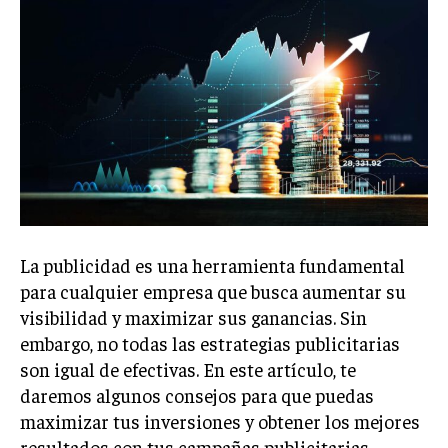
Welcome to Liberty Case
We have a curated list of the most noteworthy news from all
across the globe. With any subscription plan, you get access
to
exclusive articles
that let you stay ahead of the curve.
Your Profile
NEWS
LIFESTYLE
PUBLIC OPINION
La publicidad es una herramienta fundamental
para cualquier empresa que busca aumentar su
visibilidad y maximizar sus ganancias. Sin
embargo, no todas las estrategias publicitarias
son igual de efectivas. En este artículo, te
daremos algunos consejos para que puedas
maximizar tus inversiones y obtener los mejores
resultados con tus campañas publicitarias.