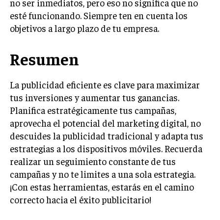
no ser inmediatos, pero eso no significa que no
ÉTICA EMPRESARIAL Y RESPONSABILIDAD
esté funcionando. Siempre ten en cuenta los
SOCIAL
objetivos a largo plazo de tu empresa.
BLOG
Resumen
La publicidad eficiente es clave para maximizar
Acerca de
Últimas entradas
tus inversiones y aumentar tus ganancias.
Ricardo Serrano
Planifica estratégicamente tus campañas,
aprovecha el potencial del marketing digital, no
Soy Ricardo Serrano, apasionado de la
comunicación persuasiva. Con más de 10 años de
descuides la publicidad tradicional y adapta tus
experiencia, uso la palabra escrita para crear
estrategias a los dispositivos móviles. Recuerda
estrategias de marketing exitosas. Amante de la
realizar un seguimiento constante de tus
poesía y el ajedrez, siempre busco el enfoque creativo en cada
historia.
campañas y no te limites a una sola estrategia.
¡Con estas herramientas, estarás en el camino
Aparece en periódicos digitales y domina los buscadores,
correcto hacia el éxito publicitario!
Infórmate aquí.