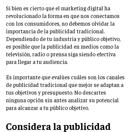
TRANSFORMACIÓN DIGITAL
Si bien es cierto que el marketing digital ha
revolucionado la forma en que nos conectamos
ANALÍTICA EMPRESARIAL Y BUSINESS
con los consumidores, no debemos olvidar la
INTELLIGENCE
importancia de la publicidad tradicional.
CIBERSEGURIDAD EMPRESARIAL
Dependiendo de tu industria y público objetivo,
es posible que la publicidad en medios como la
ESTRATEGIA
televisión, radio o prensa siga siendo efectiva
EMPRESAS FAMILIARES Y SUCESIÓN
para llegar a tu audiencia.
GESTIÓN DEL RIESGO EMPRESARIAL
Es importante que evalúes cuáles son los canales
NEGOCIACIÓN Y RESOLUCIÓN DE CONFLICTOS
de publicidad tradicional que mejor se adaptan a
DERECHO EMPRESARIAL Y REGULACIONES
tus objetivos y presupuesto. No descartes
ÉXITO EMPRESARIAL Y CASOS DE ESTUDIO
ninguna opción sin antes analizar su potencial
para alcanzar a tu público objetivo.
GOBIERNO CORPORATIVO
Considera la publicidad
NEGOCIOS
ESTRATEGIAS DE NEGOCIOS