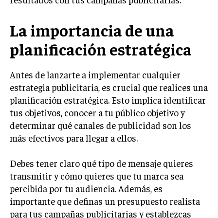
LIFESTYLE
La importancia de una
MARKETING
ESTRATEGIAS DE MARKETING
planificación estratégica
AGENCIAS DE MARKETING
AGENCIAS DE POSICIONAMIENTO WEB SEO
Antes de lanzarte a implementar cualquier
estrategia publicitaria, es crucial que realices una
VENTA DE ENLACES
planificación estratégica. Esto implica identificar
MARKETING DIGITAL
tus objetivos, conocer a tu público objetivo y
determinar qué canales de publicidad son los
PUBLICIDAD
más efectivos para llegar a ellos.
VENTAS Y PERSUASIÓN
Debes tener claro qué tipo de mensaje quieres
GESTIÓN DE PRODUCTOS
transmitir y cómo quieres que tu marca sea
COMUNICACIÓN CORPORATIVA
percibida por tu audiencia. Además, es
importante que definas un presupuesto realista
GESTIÓN DE MARCA
para tus campañas publicitarias y establezcas