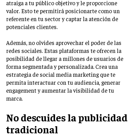
atraiga a tu público objetivo y le proporcione
valor. Esto te permitirá posicionarte como un
INVERSIONES Y MERCADOS FINANCIEROS
referente en tu sector y captar la atención de
CONTABILIDAD EMPRESARIAL
potenciales clientes.
ECONOMÍA EMPRESARIAL
Además, no olvides aprovechar el poder de las
INTERNACIONAL
redes sociales. Estas plataformas te ofrecen la
NEGOCIOS INTERNACIONALES
posibilidad de llegar a millones de usuarios de
forma segmentada y personalizada. Crea una
COMERCIO INTERNACIONAL
estrategia de social media marketing que te
EXPANSIÓN GLOBAL
permita interactuar con tu audiencia, generar
IMPORTACIÓN Y EXPORTACIÓN
engagement y aumentar la visibilidad de tu
marca.
ALIANZAS ESTRATÉGICAS
No descuides la publicidad
TECNOLOGIA
SOSTENIBILIDAD Y MEDIO AMBIENTE
tradicional
GESTIÓN DE LA INNOVACIÓN TECNOLÓGICA