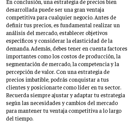
En conclusión, una estrategia de precios bien
ÉTICA EMPRESARIAL Y RESPONSABILIDAD
desarrollada puede ser una gran ventaja
SOCIAL
competitiva para cualquier negocio. Antes de
definir tus precios, es fundamental realizar un
BLOG
análisis del mercado, establecer objetivos
específicos y considerar la elasticidad de la
demanda. Además, debes tener en cuenta factores
Acerca de
Últimas entradas
importantes como los costos de producción, la
segmentación de mercado, la competencia y la
Ernesto Ayala
percepción de valor. Con una estrategia de
Hola, soy Ernesto Ayala, un observador incansable
precios imbatible, podrás conquistar a tus
del mundo empresarial. Vivo para analizar y
clientes y posicionarte como líder en tu sector.
comprender los movimientos del mercado. Fuera
del trabajo, soy un amante de la literatura clásica,
Recuerda siempre ajustar y adaptar tu estrategia
buscando en cada página la estrategia de sus personajes.
según las necesidades y cambios del mercado
para mantener tu ventaja competitiva a lo largo
Aparece en periódicos digitales y domina los buscadores,
Infórmate aquí.
del tiempo.