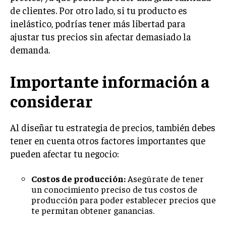
de clientes. Por otro lado, si tu producto es
MARKETING B2B
inelástico, podrías tener más libertad para
MARKETING B2C
ajustar tus precios sin afectar demasiado la
demanda.
FRANQUICIAS
MARKETING DE INFLUENCERS
Importante información a
considerar
E-COMMERCE
E-COMMERCE Y COMERCIO ELECTRÓNICO
ESTRATEGIAS DE PRICING Y GESTIÓN DE
Al diseñar tu estrategia de precios, también debes
PRECIOS
tener en cuenta otros factores importantes que
pueden afectar tu negocio:
GESTIÓN DE CRISIS EMPRESARIALES
EMPRESAS Y STARTUPS TECNOLÓGICAS
Costos de producción:
Asegúrate de tener
un conocimiento preciso de tus costos de
GESTIÓN DE LA EXPERIENCIA DEL CLIENTE
producción para poder establecer precios que
te permitan obtener ganancias.
MÁS
PROYECTOS