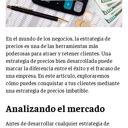
Welcome to Liberty Case
We have a curated list of the most noteworthy news from all
across the globe. With any subscription plan, you get access
to
exclusive articles
that let you stay ahead of the curve.
Your Profile
En el mundo de los negocios, la estrategia de
precios es una de las herramientas más
NEWS
LIFESTYLE
PUBLIC OPINION
poderosas para atraer y retener clientes. Una
estrategia de precios bien desarrollada puede
marcar la diferencia entre el éxito y el fracaso de
una empresa. En este artículo, exploraremos
cómo puedes conquistar a tus clientes mediante
una estrategia de precios imbatible.
Analizando el mercado
Antes de desarrollar cualquier estrategia de