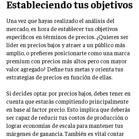
Estableciendo tus objetivos
INVESTIGACIÓN DE MERCADO
ANÁLISIS DE COMPETENCIA
Una vez que hayas realizado el análisis del
GESTIÓN DE CLIENTES
mercado, es hora de establecer tus objetivos
específicos en términos de precios. ¿Quieres ser
EMPRENDIMIENTO
líder en precios bajos y atraer a un público más
INNOVACIÓN EMPRESARIAL
amplio, o prefieres posicionarte como una marca
GESTIÓN DEL CAMBIO
premium con precios más altos pero con mayor
valor agregado? Define tus metas y orienta tus
LIDERAZGO
estrategias de precios en función de ellas.
HABILIDADES DIRECTIVAS
Si decides optar por precios bajos, debes tener en
EMPRENDIMIENTO
cuenta que estarás compitiendo principalmente
PLANIFICACIÓN EMPRESARIAL
en base al factor precio. Esto implica que deberás
ser capaz de reducir tus costos de producción o
FINANZAS
lograr economías de escala para mantener tus
FINANZAS Y CONTABILIDAD
márgenes de ganancia. También es vital contar
GESTIÓN DE RECURSOS FINANCIEROS