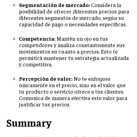
Segmentación de mercado:
Considera la
GESTIÓN DE PROYECTOS
posibilidad de ofrecer diferentes precios para
GESTIÓN DE OPERACIONES Y CADENA DE
diferentes segmentos de mercado, según su
SUMINISTRO
capacidad de pago o necesidades específicas.
LOGÍSTICA EMPRESARIAL
Competencia:
Mantén un ojo en tus
competidores y analiza constantemente sus
CALIDAD Y MEJORA CONTINUA
movimientos en cuanto a precios. Esto te
permitirá mantener tu estrategia actualizada
TALENTOS
y competitiva.
RECURSOS HUMANOS Y GESTIÓN DEL
TALENTO
Percepción de valor:
No te enfoques
COMPENSACIÓN Y BENEFICIOS
únicamente en el precio, sino en el valor que
tu producto o servicio ofrece a tus clientes.
RECLUTAMIENTO Y SELECCIÓN
Comunica de manera efectiva este valor para
justificar tus precios.
DESARROLLO DE PERSONAL
GESTIÓN DEL DESEMPEÑO
Summary
CULTURA Y CLIMA ORGANIZACIONAL