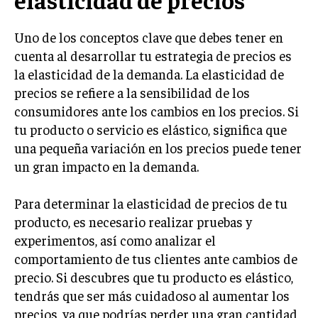
TRANSFORMACIÓN DIGITAL
Uno de los conceptos clave que debes tener en
ANALÍTICA EMPRESARIAL Y BUSINESS
cuenta al desarrollar tu estrategia de precios es
INTELLIGENCE
la elasticidad de la demanda. La elasticidad de
CIBERSEGURIDAD EMPRESARIAL
precios se refiere a la sensibilidad de los
consumidores ante los cambios en los precios. Si
ESTRATEGIA
tu producto o servicio es elástico, significa que
EMPRESAS FAMILIARES Y SUCESIÓN
una pequeña variación en los precios puede tener
GESTIÓN DEL RIESGO EMPRESARIAL
un gran impacto en la demanda.
NEGOCIACIÓN Y RESOLUCIÓN DE CONFLICTOS
Para determinar la elasticidad de precios de tu
DERECHO EMPRESARIAL Y REGULACIONES
producto, es necesario realizar pruebas y
experimentos, así como analizar el
ÉXITO EMPRESARIAL Y CASOS DE ESTUDIO
comportamiento de tus clientes ante cambios de
GOBIERNO CORPORATIVO
precio. Si descubres que tu producto es elástico,
tendrás que ser más cuidadoso al aumentar los
NEGOCIOS
precios, ya que podrías perder una gran cantidad
ESTRATEGIAS DE NEGOCIOS