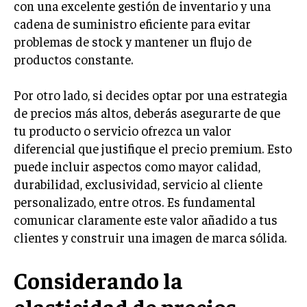
con una excelente gestión de inventario y una
cadena de suministro eficiente para evitar
INVERSIONES Y MERCADOS FINANCIEROS
problemas de stock y mantener un flujo de
CONTABILIDAD EMPRESARIAL
productos constante.
ECONOMÍA EMPRESARIAL
Por otro lado, si decides optar por una estrategia
INTERNACIONAL
de precios más altos, deberás asegurarte de que
NEGOCIOS INTERNACIONALES
tu producto o servicio ofrezca un valor
diferencial que justifique el precio premium. Esto
COMERCIO INTERNACIONAL
puede incluir aspectos como mayor calidad,
EXPANSIÓN GLOBAL
durabilidad, exclusividad, servicio al cliente
IMPORTACIÓN Y EXPORTACIÓN
personalizado, entre otros. Es fundamental
comunicar claramente este valor añadido a tus
ALIANZAS ESTRATÉGICAS
clientes y construir una imagen de marca sólida.
TECNOLOGIA
SOSTENIBILIDAD Y MEDIO AMBIENTE
Considerando la
GESTIÓN DE LA INNOVACIÓN TECNOLÓGICA
elasticidad de precios