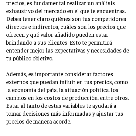
precios, es fundamental realizar un análisis
LIFESTYLE
exhaustivo del mercado en el que te encuentras.
Debes tener claro quiénes son tus competidores
MARKETING
directos e indirectos, cuáles son los precios que
ESTRATEGIAS DE MARKETING
ofrecen y qué valor añadido pueden estar
AGENCIAS DE MARKETING
brindando a sus clientes. Esto te permitirá
AGENCIAS DE POSICIONAMIENTO WEB SEO
entender mejor las expectativas y necesidades de
VENTA DE ENLACES
tu público objetivo.
MARKETING DIGITAL
Además, es importante considerar factores
PUBLICIDAD
externos que puedan influir en tus precios, como
la economía del país, la situación política, los
VENTAS Y PERSUASIÓN
cambios en los costos de producción, entre otros.
GESTIÓN DE PRODUCTOS
Estar al tanto de estas variables te ayudará a
tomar decisiones más informadas y ajustar tus
COMUNICACIÓN CORPORATIVA
precios de manera acorde.
GESTIÓN DE MARCA