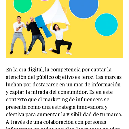
Welcome to Liberty Case
We have a curated list of the most noteworthy news from all
across the globe. With any subscription plan, you get access
to
exclusive articles
that let you stay ahead of the curve.
Your Profile
NEWS
LIFESTYLE
PUBLIC OPINION
En la era digital, la competencia por captar la
atención del público objetivo es feroz. Las marcas
luchan por destacarse en un mar de información
y captar la mirada del consumidor. Es en este
contexto que el marketing de influencers se
presenta como una estrategia innovadora y
efectiva para aumentar la visibilidad de tu marca.
A través de una colaboración con personas
influyentes en redes sociales, las marcas pueden