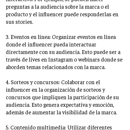
preguntas a la audiencia sobre la marca o el
MARKETING B2B
producto y el influencer puede responderlas en
MARKETING B2C
sus stories.
FRANQUICIAS
3. Eventos en línea: Organizar eventos en línea
MARKETING DE INFLUENCERS
donde el influencer pueda interactuar
directamente con su audiencia. Esto puede ser a
E-COMMERCE
través de lives en Instagram o webinars donde se
E-COMMERCE Y COMERCIO ELECTRÓNICO
aborden temas relacionados con la marca.
ESTRATEGIAS DE PRICING Y GESTIÓN DE
PRECIOS
4. Sorteos y concursos: Colaborar con el
GESTIÓN DE CRISIS EMPRESARIALES
influencer en la organización de sorteos y
concursos que impliquen la participación de su
EMPRESAS Y STARTUPS TECNOLÓGICAS
audiencia. Esto genera expectativa y emoción,
GESTIÓN DE LA EXPERIENCIA DEL CLIENTE
además de aumentar la visibilidad de la marca.
MÁS
5. Contenido multimedia: Utilizar diferentes
PROYECTOS