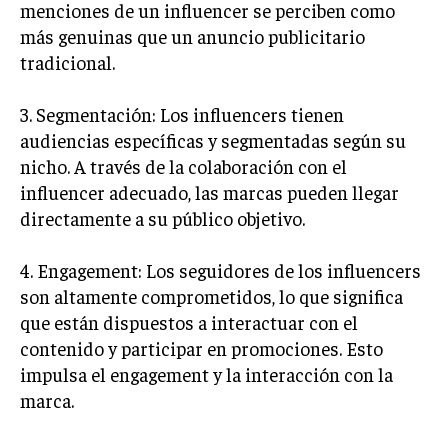
menciones de un influencer se perciben como
más genuinas que un anuncio publicitario
INVERSIONES Y MERCADOS FINANCIEROS
tradicional.
CONTABILIDAD EMPRESARIAL
ECONOMÍA EMPRESARIAL
3. Segmentación: Los influencers tienen
audiencias específicas y segmentadas según su
INTERNACIONAL
nicho. A través de la colaboración con el
NEGOCIOS INTERNACIONALES
influencer adecuado, las marcas pueden llegar
COMERCIO INTERNACIONAL
directamente a su público objetivo.
EXPANSIÓN GLOBAL
4. Engagement: Los seguidores de los influencers
IMPORTACIÓN Y EXPORTACIÓN
son altamente comprometidos, lo que significa
que están dispuestos a interactuar con el
ALIANZAS ESTRATÉGICAS
contenido y participar en promociones. Esto
impulsa el engagement y la interacción con la
TECNOLOGIA
SOSTENIBILIDAD Y MEDIO AMBIENTE
marca.
GESTIÓN DE LA INNOVACIÓN TECNOLÓGICA