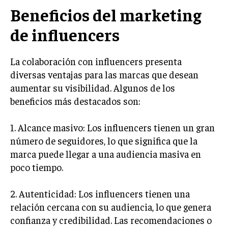
INVESTIGACIÓN DE MERCADO
Beneficios del marketing
ANÁLISIS DE COMPETENCIA
de influencers
GESTIÓN DE CLIENTES
La colaboración con influencers presenta
EMPRENDIMIENTO
diversas ventajas para las marcas que desean
INNOVACIÓN EMPRESARIAL
aumentar su visibilidad. Algunos de los
GESTIÓN DEL CAMBIO
beneficios más destacados son:
LIDERAZGO
1. Alcance masivo: Los influencers tienen un gran
HABILIDADES DIRECTIVAS
número de seguidores, lo que significa que la
marca puede llegar a una audiencia masiva en
EMPRENDIMIENTO
poco tiempo.
PLANIFICACIÓN EMPRESARIAL
2. Autenticidad: Los influencers tienen una
FINANZAS
relación cercana con su audiencia, lo que genera
FINANZAS Y CONTABILIDAD
confianza y credibilidad. Las recomendaciones o
GESTIÓN DE RECURSOS FINANCIEROS