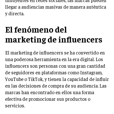
llegar a audiencias masivas de manera auténtica
LIFESTYLE
y directa.
MARKETING
ESTRATEGIAS DE MARKETING
El fenómeno del
AGENCIAS DE MARKETING
AGENCIAS DE POSICIONAMIENTO WEB SEO
marketing de influencers
VENTA DE ENLACES
El marketing de influencers se ha convertido en
MARKETING DIGITAL
una poderosa herramienta en la era digital. Los
influencers son personas con una gran cantidad
PUBLICIDAD
de seguidores en plataformas como Instagram,
VENTAS Y PERSUASIÓN
YouTube o TikTok, y tienen la capacidad de influir
en las decisiones de compra de su audiencia. Las
GESTIÓN DE PRODUCTOS
marcas han encontrado en ellos una forma
COMUNICACIÓN CORPORATIVA
efectiva de promocionar sus productos o
servicios.
GESTIÓN DE MARCA