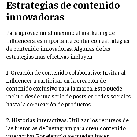
Estrategias de contenido
TRANSFORMACIÓN DIGITAL
innovadoras
ANALÍTICA EMPRESARIAL Y BUSINESS
INTELLIGENCE
Para aprovechar al máximo el marketing de
CIBERSEGURIDAD EMPRESARIAL
influencers, es importante contar con estrategias
de contenido innovadoras. Algunas de las
ESTRATEGIA
estrategias más efectivas incluyen:
EMPRESAS FAMILIARES Y SUCESIÓN
GESTIÓN DEL RIESGO EMPRESARIAL
1. Creación de contenido colaborativo: Invitar al
influencer a participar en la creación de
NEGOCIACIÓN Y RESOLUCIÓN DE CONFLICTOS
contenido exclusivo para la marca. Esto puede
DERECHO EMPRESARIAL Y REGULACIONES
incluir desde una serie de posts en redes sociales
ÉXITO EMPRESARIAL Y CASOS DE ESTUDIO
hasta la co-creación de productos.
GOBIERNO CORPORATIVO
2. Historias interactivas: Utilizar los recursos de
las historias de Instagram para crear contenido
NEGOCIOS
ESTRATEGIAS DE NEGOCIOS
interactivo. Por ejemplo, se pueden hacer