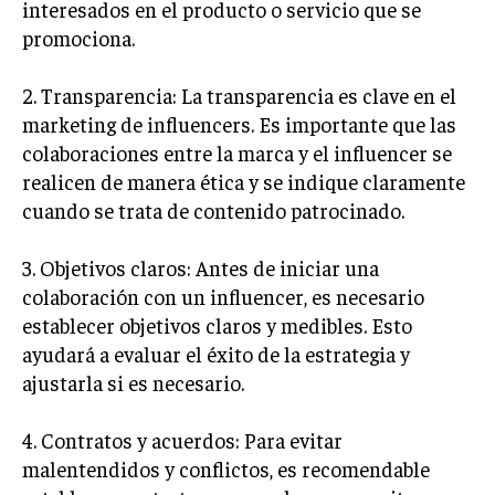
interesados en el producto o servicio que se
ÉTICA EMPRESARIAL Y RESPONSABILIDAD
promociona.
SOCIAL
BLOG
2. Transparencia: La transparencia es clave en el
marketing de influencers. Es importante que las
colaboraciones entre la marca y el influencer se
realicen de manera ética y se indique claramente
Acerca de
Últimas entradas
cuando se trata de contenido patrocinado.
Ernesto Ayala
3. Objetivos claros: Antes de iniciar una
Hola, soy Ernesto Ayala, un observador incansable
colaboración con un influencer, es necesario
del mundo empresarial. Vivo para analizar y
comprender los movimientos del mercado. Fuera
establecer objetivos claros y medibles. Esto
del trabajo, soy un amante de la literatura clásica,
ayudará a evaluar el éxito de la estrategia y
buscando en cada página la estrategia de sus personajes.
ajustarla si es necesario.
Aparece en periódicos digitales y domina los buscadores,
Infórmate aquí.
4. Contratos y acuerdos: Para evitar
malentendidos y conflictos, es recomendable