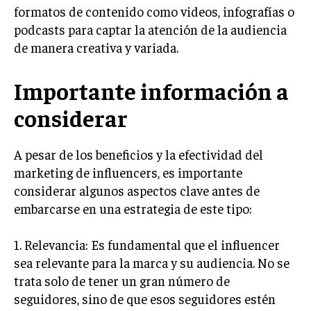
formatos de contenido como videos, infografías o
GESTIÓN DE PROYECTOS
podcasts para captar la atención de la audiencia
GESTIÓN DE OPERACIONES Y CADENA DE
de manera creativa y variada.
SUMINISTRO
LOGÍSTICA EMPRESARIAL
Importante información a
CALIDAD Y MEJORA CONTINUA
considerar
TALENTOS
RECURSOS HUMANOS Y GESTIÓN DEL
A pesar de los beneficios y la efectividad del
TALENTO
marketing de influencers, es importante
considerar algunos aspectos clave antes de
COMPENSACIÓN Y BENEFICIOS
embarcarse en una estrategia de este tipo:
RECLUTAMIENTO Y SELECCIÓN
DESARROLLO DE PERSONAL
1. Relevancia: Es fundamental que el influencer
sea relevante para la marca y su audiencia. No se
GESTIÓN DEL DESEMPEÑO
trata solo de tener un gran número de
CULTURA Y CLIMA ORGANIZACIONAL
seguidores, sino de que esos seguidores estén