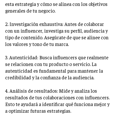
esta estrategia y cómo se alinea con los objetivos
ÉTICA EMPRESARIAL Y RESPONSABILIDAD
SOCIAL
generales de tu negocio.
BLOG
2. Investigación exhaustiva: Antes de colaborar
con un influencer, investiga su perfil, audiencia y
tipo de contenido. Asegúrate de que se alinee con
los valores y tono de tu marca.
Acerca de
Últimas entradas
3. Autenticidad: Busca influencers que realmente
Ernesto Ayala
se relacionen con tu producto o servicio. La
Hola, soy Ernesto Ayala, un observador incansable
del mundo empresarial. Vivo para analizar y
autenticidad es fundamental para mantener la
comprender los movimientos del mercado. Fuera
credibilidad y la confianza de la audiencia.
del trabajo, soy un amante de la literatura clásica,
buscando en cada página la estrategia de sus personajes.
4. Análisis de resultados: Mide y analiza los
Aparece en periódicos digitales y domina los buscadores,
resultados de tus colaboraciones con influencers.
Infórmate aquí.
Esto te ayudará a identificar qué funciona mejor y
a optimizar futuras estrategias.