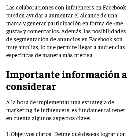
GESTIÓN DE PROYECTOS
Las colaboraciones con influencers en Facebook
pueden ayudar a aumentar el alcance de una
GESTIÓN DE OPERACIONES Y CADENA DE
marca y generar participación en forma de «me
SUMINISTRO
gusta» y comentarios. Además, las posibilidades
LOGÍSTICA EMPRESARIAL
de segmentación de anuncios en Facebook son
CALIDAD Y MEJORA CONTINUA
muy amplias, lo que permite llegar a audiencias
específicas de manera más precisa.
TALENTOS
RECURSOS HUMANOS Y GESTIÓN DEL
Importante información a
TALENTO
considerar
COMPENSACIÓN Y BENEFICIOS
RECLUTAMIENTO Y SELECCIÓN
A la hora de implementar una estrategia de
DESARROLLO DE PERSONAL
marketing de influencers, es fundamental tener
en cuenta algunos aspectos clave:
GESTIÓN DEL DESEMPEÑO
CULTURA Y CLIMA ORGANIZACIONAL
1. Objetivos claros: Define qué deseas lograr con