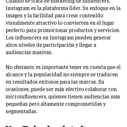
Cuando se trata de marketing de influencers,
INVESTIGACIÓN DE MERCADO
Instagram es la plataforma líder. Su enfoque en la
ANÁLISIS DE COMPETENCIA
imagen y la facilidad para crear contenido
visualmente atractivo lo convierten en el lugar
GESTIÓN DE CLIENTES
perfecto para promocionar productos y servicios.
Los influencers en Instagram pueden generar
EMPRENDIMIENTO
INNOVACIÓN EMPRESARIAL
altos niveles de participación y llegar a
audiencias masivas.
GESTIÓN DEL CAMBIO
LIDERAZGO
No obstante, es importante tener en cuenta que el
alcance y la popularidad no siempre se traducen
HABILIDADES DIRECTIVAS
en resultados exitosos para las marcas. En
EMPRENDIMIENTO
ocasiones, puede ser más efectivo colaborar con
microinfluencers, quienes tienen audiencias más
PLANIFICACIÓN EMPRESARIAL
pequeñas pero altamente comprometidas y
FINANZAS
segmentadas.
FINANZAS Y CONTABILIDAD
GESTIÓN DE RECURSOS FINANCIEROS