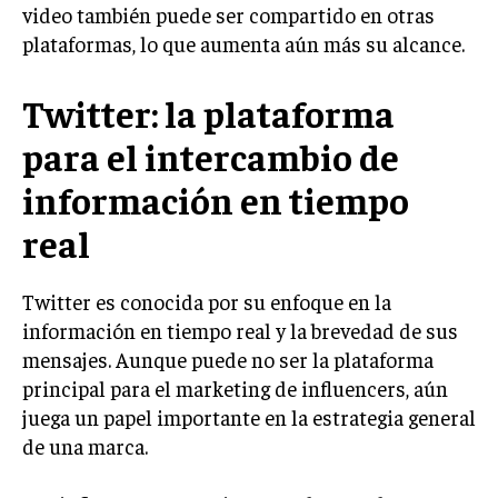
video también puede ser compartido en otras
TRANSFORMACIÓN DIGITAL
plataformas, lo que aumenta aún más su alcance.
ANALÍTICA EMPRESARIAL Y BUSINESS
INTELLIGENCE
Twitter: la plataforma
CIBERSEGURIDAD EMPRESARIAL
para el intercambio de
ESTRATEGIA
información en tiempo
EMPRESAS FAMILIARES Y SUCESIÓN
real
GESTIÓN DEL RIESGO EMPRESARIAL
NEGOCIACIÓN Y RESOLUCIÓN DE CONFLICTOS
Twitter es conocida por su enfoque en la
información en tiempo real y la brevedad de sus
DERECHO EMPRESARIAL Y REGULACIONES
mensajes. Aunque puede no ser la plataforma
ÉXITO EMPRESARIAL Y CASOS DE ESTUDIO
principal para el marketing de influencers, aún
juega un papel importante en la estrategia general
GOBIERNO CORPORATIVO
de una marca.
NEGOCIOS
ESTRATEGIAS DE NEGOCIOS