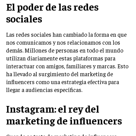
El poder de las redes
LIFESTYLE
sociales
MARKETING
ESTRATEGIAS DE MARKETING
Las redes sociales han cambiado la forma en que
AGENCIAS DE MARKETING
nos comunicamos y nos relacionamos con los
AGENCIAS DE POSICIONAMIENTO WEB SEO
demás. Millones de personas en todo el mundo
VENTA DE ENLACES
utilizan diariamente estas plataformas para
interactuar con amigos, familiares y marcas. Esto
MARKETING DIGITAL
ha llevado al surgimiento del marketing de
PUBLICIDAD
influencers como una estrategia efectiva para
llegar a audiencias específicas.
VENTAS Y PERSUASIÓN
GESTIÓN DE PRODUCTOS
Instagram: el rey del
COMUNICACIÓN CORPORATIVA
marketing de influencers
GESTIÓN DE MARCA