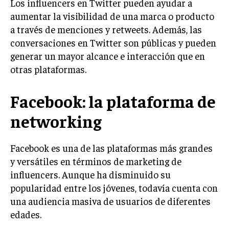
Los influencers en Twitter pueden ayudar a
aumentar la visibilidad de una marca o producto
MARKETING B2B
a través de menciones y retweets. Además, las
MARKETING B2C
conversaciones en Twitter son públicas y pueden
generar un mayor alcance e interacción que en
FRANQUICIAS
otras plataformas.
MARKETING DE INFLUENCERS
Facebook: la plataforma de
E-COMMERCE
E-COMMERCE Y COMERCIO ELECTRÓNICO
networking
ESTRATEGIAS DE PRICING Y GESTIÓN DE
PRECIOS
Facebook es una de las plataformas más grandes
GESTIÓN DE CRISIS EMPRESARIALES
y versátiles en términos de marketing de
influencers. Aunque ha disminuido su
EMPRESAS Y STARTUPS TECNOLÓGICAS
popularidad entre los jóvenes, todavía cuenta con
GESTIÓN DE LA EXPERIENCIA DEL CLIENTE
una audiencia masiva de usuarios de diferentes
edades.
MÁS
PROYECTOS