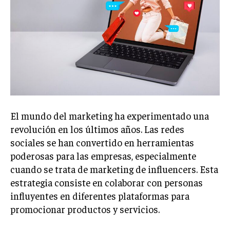
Welcome to Liberty Case
We have a curated list of the most noteworthy news from all
across the globe. With any subscription plan, you get access
to
exclusive articles
that let you stay ahead of the curve.
Your Profile
NEWS
LIFESTYLE
PUBLIC OPINION
El mundo del marketing ha experimentado una
revolución en los últimos años. Las redes
sociales se han convertido en herramientas
poderosas para las empresas, especialmente
cuando se trata de marketing de influencers. Esta
estrategia consiste en colaborar con personas
influyentes en diferentes plataformas para
promocionar productos y servicios.