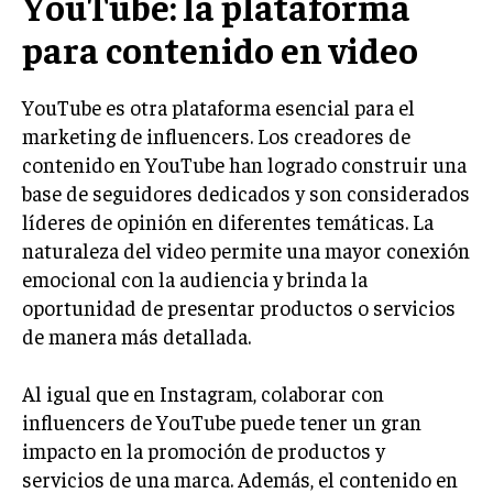
YouTube: la plataforma
para contenido en video
INVERSIONES Y MERCADOS FINANCIEROS
CONTABILIDAD EMPRESARIAL
YouTube es otra plataforma esencial para el
ECONOMÍA EMPRESARIAL
marketing de influencers. Los creadores de
contenido en YouTube han logrado construir una
INTERNACIONAL
base de seguidores dedicados y son considerados
NEGOCIOS INTERNACIONALES
líderes de opinión en diferentes temáticas. La
COMERCIO INTERNACIONAL
naturaleza del video permite una mayor conexión
emocional con la audiencia y brinda la
EXPANSIÓN GLOBAL
oportunidad de presentar productos o servicios
IMPORTACIÓN Y EXPORTACIÓN
de manera más detallada.
ALIANZAS ESTRATÉGICAS
Al igual que en Instagram, colaborar con
TECNOLOGIA
influencers de YouTube puede tener un gran
SOSTENIBILIDAD Y MEDIO AMBIENTE
impacto en la promoción de productos y
servicios de una marca. Además, el contenido en
GESTIÓN DE LA INNOVACIÓN TECNOLÓGICA