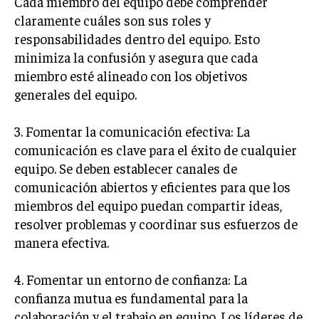
Cada miembro del equipo debe comprender
TRANSFORMACIÓN DIGITAL
claramente cuáles son sus roles y
responsabilidades dentro del equipo. Esto
ANALÍTICA EMPRESARIAL Y BUSINESS
minimiza la confusión y asegura que cada
INTELLIGENCE
miembro esté alineado con los objetivos
CIBERSEGURIDAD EMPRESARIAL
generales del equipo.
ESTRATEGIA
3. Fomentar la comunicación efectiva: La
EMPRESAS FAMILIARES Y SUCESIÓN
comunicación es clave para el éxito de cualquier
GESTIÓN DEL RIESGO EMPRESARIAL
equipo. Se deben establecer canales de
comunicación abiertos y eficientes para que los
NEGOCIACIÓN Y RESOLUCIÓN DE CONFLICTOS
miembros del equipo puedan compartir ideas,
DERECHO EMPRESARIAL Y REGULACIONES
resolver problemas y coordinar sus esfuerzos de
ÉXITO EMPRESARIAL Y CASOS DE ESTUDIO
manera efectiva.
GOBIERNO CORPORATIVO
4. Fomentar un entorno de confianza: La
confianza mutua es fundamental para la
NEGOCIOS
ESTRATEGIAS DE NEGOCIOS
colaboración y el trabajo en equipo. Los líderes de