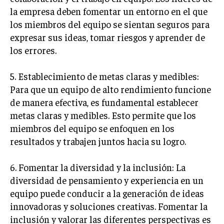
la empresa deben fomentar un entorno en el que
MARKETING B2B
los miembros del equipo se sientan seguros para
MARKETING B2C
expresar sus ideas, tomar riesgos y aprender de
los errores.
FRANQUICIAS
MARKETING DE INFLUENCERS
5. Establecimiento de metas claras y medibles:
Para que un equipo de alto rendimiento funcione
E-COMMERCE
de manera efectiva, es fundamental establecer
E-COMMERCE Y COMERCIO ELECTRÓNICO
metas claras y medibles. Esto permite que los
ESTRATEGIAS DE PRICING Y GESTIÓN DE
miembros del equipo se enfoquen en los
PRECIOS
resultados y trabajen juntos hacia su logro.
GESTIÓN DE CRISIS EMPRESARIALES
6. Fomentar la diversidad y la inclusión: La
EMPRESAS Y STARTUPS TECNOLÓGICAS
diversidad de pensamiento y experiencia en un
GESTIÓN DE LA EXPERIENCIA DEL CLIENTE
equipo puede conducir a la generación de ideas
innovadoras y soluciones creativas. Fomentar la
MÁS
inclusión y valorar las diferentes perspectivas es
PROYECTOS