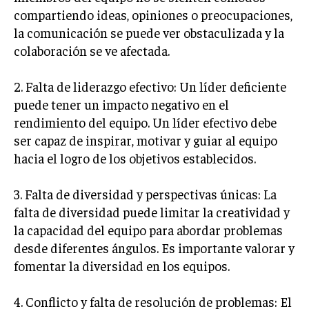
ÉTICA EMPRESARIAL Y RESPONSABILIDAD
compartiendo ideas, opiniones o preocupaciones,
SOCIAL
la comunicación se puede ver obstaculizada y la
colaboración se ve afectada.
BLOG
2. Falta de liderazgo efectivo: Un líder deficiente
puede tener un impacto negativo en el
rendimiento del equipo. Un líder efectivo debe
Acerca de
Últimas entradas
ser capaz de inspirar, motivar y guiar al equipo
Silvia Delgado
hacia el logro de los objetivos establecidos.
Soy Silvia Delgado, experta en comercio
electrónico. Me fascina observar cómo la
3. Falta de diversidad y perspectivas únicas: La
tecnología ha transformado la forma en que
falta de diversidad puede limitar la creatividad y
compramos y vendemos. En mi tiempo libre,
la capacidad del equipo para abordar problemas
disfruto del senderismo, apreciando la belleza natural y la
tranquilidad que ofrece cada sendero.
desde diferentes ángulos. Es importante valorar y
fomentar la diversidad en los equipos.
Aparece en periódicos digitales y domina los buscadores,
Infórmate aquí.
4. Conflicto y falta de resolución de problemas: El