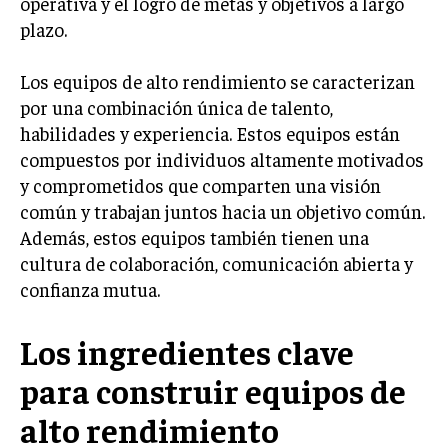
operativa y el logro de metas y objetivos a largo
INVESTIGACIÓN DE MERCADO
plazo.
ANÁLISIS DE COMPETENCIA
Los equipos de alto rendimiento se caracterizan
GESTIÓN DE CLIENTES
por una combinación única de talento,
habilidades y experiencia. Estos equipos están
EMPRENDIMIENTO
INNOVACIÓN EMPRESARIAL
compuestos por individuos altamente motivados
y comprometidos que comparten una visión
GESTIÓN DEL CAMBIO
común y trabajan juntos hacia un objetivo común.
LIDERAZGO
Además, estos equipos también tienen una
cultura de colaboración, comunicación abierta y
HABILIDADES DIRECTIVAS
confianza mutua.
EMPRENDIMIENTO
PLANIFICACIÓN EMPRESARIAL
Los ingredientes clave
para construir equipos de
FINANZAS
FINANZAS Y CONTABILIDAD
alto rendimiento
GESTIÓN DE RECURSOS FINANCIEROS