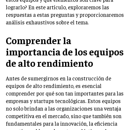
lograrlo? En este artículo, exploraremos las
LIFESTYLE
respuestas a estas preguntas y proporcionaremos
MARKETING
análisis exhaustivos sobre el tema.
ESTRATEGIAS DE MARKETING
AGENCIAS DE MARKETING
Comprender la
AGENCIAS DE POSICIONAMIENTO WEB SEO
importancia de los equipos
VENTA DE ENLACES
de alto rendimiento
MARKETING DIGITAL
PUBLICIDAD
Antes de sumergirnos en la construcción de
equipos de alto rendimiento, es esencial
VENTAS Y PERSUASIÓN
comprender por qué son tan importantes para las
GESTIÓN DE PRODUCTOS
empresas y startups tecnológicas. Estos equipos
no solo brindan a las organizaciones una ventaja
COMUNICACIÓN CORPORATIVA
competitiva en el mercado, sino que también son
GESTIÓN DE MARCA
fundamentales para la innovación, la eficiencia