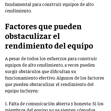
fundamental para construir equipos de alto
GESTIÓN DE PROYECTOS
rendimiento.
GESTIÓN DE OPERACIONES Y CADENA DE
SUMINISTRO
Factores que pueden
LOGÍSTICA EMPRESARIAL
obstaculizar el
CALIDAD Y MEJORA CONTINUA
rendimiento del equipo
TALENTOS
RECURSOS HUMANOS Y GESTIÓN DEL
A pesar de todos los esfuerzos para construir
TALENTO
equipos de alto rendimiento, a veces pueden
COMPENSACIÓN Y BENEFICIOS
surgir obstáculos que dificultan su
funcionamiento efectivo. Algunos de los factores
RECLUTAMIENTO Y SELECCIÓN
que pueden obstaculizar el rendimiento del
DESARROLLO DE PERSONAL
equipo incluyen:
GESTIÓN DEL DESEMPEÑO
1. Falta de comunicación abierta y honesta: Si los
CULTURA Y CLIMA ORGANIZACIONAL
miembros del equipo no se sienten cómodos