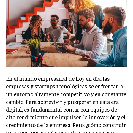
Welcome to Liberty Case
We have a curated list of the most noteworthy news from all
across the globe. With any subscription plan, you get access
to
exclusive articles
that let you stay ahead of the curve.
Your Profile
NEWS
LIFESTYLE
PUBLIC OPINION
En el mundo empresarial de hoy en día, las
empresas y startups tecnológicas se enfrentan a
un entorno altamente competitivo y en constante
cambio. Para sobrevivir y prosperar en esta era
digital, es fundamental contar con equipos de
alto rendimiento que impulsen la innovación y el
crecimiento de la empresa. Pero, ¿cómo construir
estos equipos y qué elementos son clave para