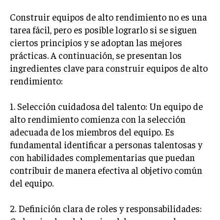
Construir equipos de alto rendimiento no es una
INVERSIONES Y MERCADOS FINANCIEROS
tarea fácil, pero es posible lograrlo si se siguen
CONTABILIDAD EMPRESARIAL
ciertos principios y se adoptan las mejores
prácticas. A continuación, se presentan los
ECONOMÍA EMPRESARIAL
ingredientes clave para construir equipos de alto
INTERNACIONAL
rendimiento:
NEGOCIOS INTERNACIONALES
1. Selección cuidadosa del talento: Un equipo de
COMERCIO INTERNACIONAL
alto rendimiento comienza con la selección
EXPANSIÓN GLOBAL
adecuada de los miembros del equipo. Es
IMPORTACIÓN Y EXPORTACIÓN
fundamental identificar a personas talentosas y
con habilidades complementarias que puedan
ALIANZAS ESTRATÉGICAS
contribuir de manera efectiva al objetivo común
del equipo.
TECNOLOGIA
SOSTENIBILIDAD Y MEDIO AMBIENTE
2. Definición clara de roles y responsabilidades:
GESTIÓN DE LA INNOVACIÓN TECNOLÓGICA