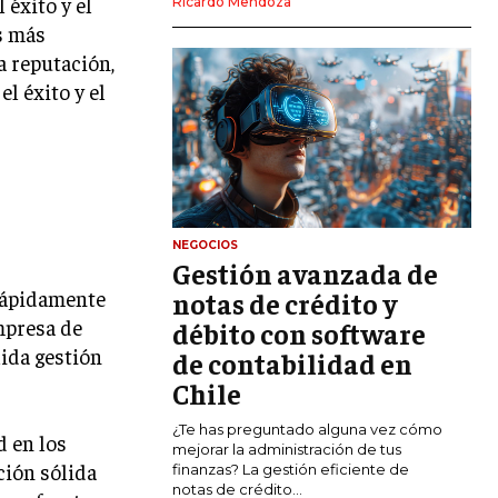
éxito y el
Ricardo Mendoza
MARKETING DIGITAL
s más
a reputación,
PUBLICIDAD
l éxito y el
VENTAS Y PERSUASIÓN
GESTIÓN DE PRODUCTOS
COMUNICACIÓN CORPORATIVA
GESTIÓN DE MARCA
NEGOCIOS
Gestión avanzada de
INVESTIGACIÓN DE MERCADO
 rápidamente
notas de crédito y
ANÁLISIS DE COMPETENCIA
mpresa de
débito con software
lida gestión
de contabilidad en
GESTIÓN DE CLIENTES
Chile
EMPRENDIMIENTO
¿Te has preguntado alguna vez cómo
INNOVACIÓN EMPRESARIAL
d en los
mejorar la administración de tus
ción sólida
finanzas? La gestión eficiente de
GESTIÓN DEL CAMBIO
notas de crédito...