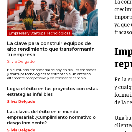
La comu
crecimi
importa
ya que 
fracaso
Empresas y Startups Tecnológicas
La clave para construir equipos de
Imp
alto rendimiento que transformarán
tu empresa
rep
Silvia Delgado
En el mundo empresarial de hoy en día, las empresas
y startups tecnológicas se enfrentan a un entorno
En la e
altamente competitivo y en constante cambio....
y cualq
Logra el éxito en tus proyectos con estas
forma i
estrategias infalibles
de la r
Silvia Delgado
Las claves del éxito en el mundo
Una bue
empresarial: ¿Cumplimiento normativo o
riesgo inminente?
cliente
Silvia Delgado