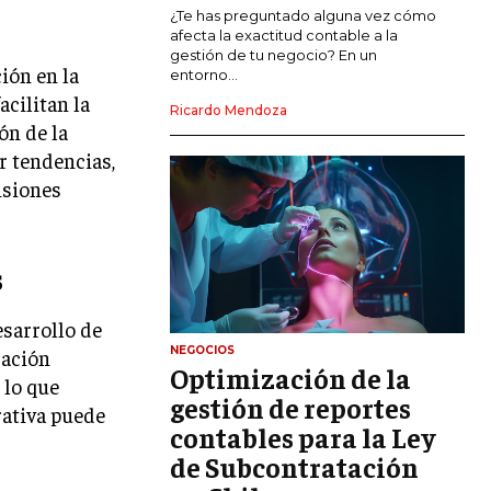
MARKETING DE INFLUENCERS
¿Te has preguntado alguna vez cómo
afecta la exactitud contable a la
gestión de tu negocio? En un
E-COMMERCE
ción en la
entorno...
E-COMMERCE Y COMERCIO ELECTRÓNICO
acilitan la
Ricardo Mendoza
ón de la
ESTRATEGIAS DE PRICING Y GESTIÓN DE
PRECIOS
r tendencias,
isiones
GESTIÓN DE CRISIS EMPRESARIALES
EMPRESAS Y STARTUPS TECNOLÓGICAS
s
GESTIÓN DE LA EXPERIENCIA DEL
CLIENTE
esarrollo de
MÁS
NEGOCIOS
cación
PROYECTOS
Optimización de la
 lo que
GESTIÓN DE PROYECTOS
gestión de reportes
rativa puede
GESTIÓN DE OPERACIONES Y CADENA
contables para la Ley
DE SUMINISTRO
de Subcontratación
LOGÍSTICA EMPRESARIAL