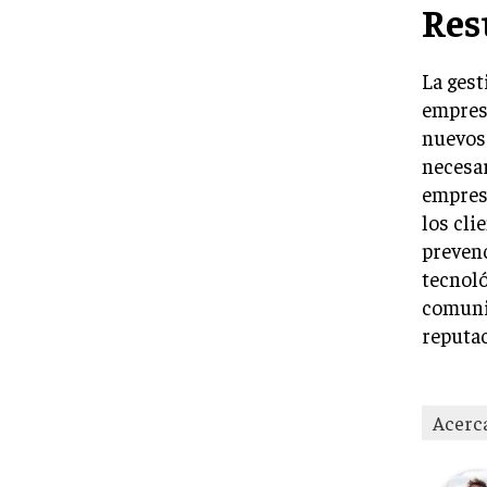
Re
La gest
empresa
nuevos 
necesar
empresa
los cli
prevenc
tecnoló
comunic
reputac
Acerc