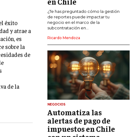
en Chile
CALIDAD Y MEJORA CONTINUA
¿Te has preguntado cómo la gestión
de reportes puede impactar tu
l éxito
negocio en el marco de la
TALENTOS
subcontratación en...
dad y atrae a
RECURSOS HUMANOS Y GESTIÓN DEL
TALENTO
ación, es
Ricardo Mendoza
e sobre la
COMPENSACIÓN Y BENEFICIOS
cesidades de
RECLUTAMIENTO Y SELECCIÓN
de
s
DESARROLLO DE PERSONAL
GESTIÓN DEL DESEMPEÑO
va de la
CULTURA Y CLIMA ORGANIZACIONAL
NEGOCIOS
ÉTICA EMPRESARIAL Y
Automatiza las
RESPONSABILIDAD SOCIAL
alertas de pago de
impuestos en Chile
BLOG
con un sistema