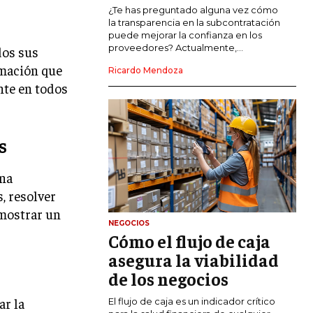
COMERCIO INTERNACIONAL
¿Te has preguntado alguna vez cómo
la transparencia en la subcontratación
EXPANSIÓN GLOBAL
puede mejorar la confianza en los
proveedores? Actualmente,...
dos sus
IMPORTACIÓN Y EXPORTACIÓN
rmación que
Ricardo Mendoza
nte en todos
ALIANZAS ESTRATÉGICAS
TECNOLOGIA
SOSTENIBILIDAD Y MEDIO AMBIENTE
s
GESTIÓN DE LA INNOVACIÓN
TECNOLÓGICA
ena
, resolver
TRANSFORMACIÓN DIGITAL
emostrar un
NEGOCIOS
ANALÍTICA EMPRESARIAL Y BUSINESS
Cómo el flujo de caja
INTELLIGENCE
asegura la viabilidad
CIBERSEGURIDAD EMPRESARIAL
de los negocios
ESTRATEGIA
ar la
El flujo de caja es un indicador crítico
EMPRESAS FAMILIARES Y SUCESIÓN