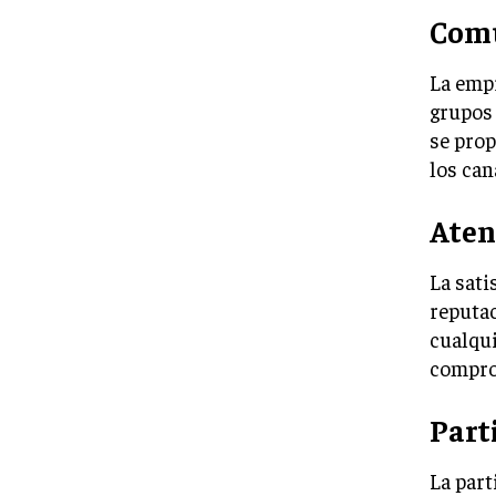
Comu
La emp
grupos 
se pro
los ca
Aten
La sati
reputac
cualqui
comprom
Part
La part