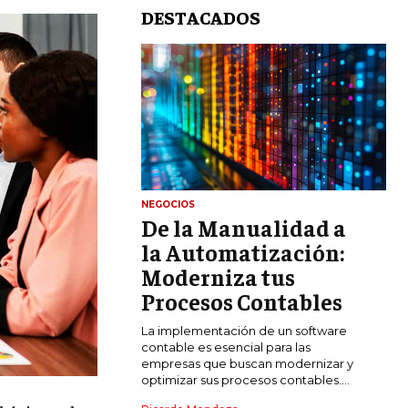
DESTACADOS
NEGOCIOS
De la Manualidad a
LIFESTYLE
la Automatización:
MARKETING
Moderniza tus
ESTRATEGIAS DE MARKETING
Procesos Contables
AGENCIAS DE MARKETING
La implementación de un software
AGENCIAS DE POSICIONAMIENTO WEB
contable es esencial para las
SEO
empresas que buscan modernizar y
optimizar sus procesos contables....
VENTA DE ENLACES