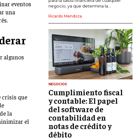
para la salud financiera de cualquier
cinar eventos
negocio, ya que determina la...
ar una
GESTIÓN DEL RIESGO EMPRESARIAL
Ricardo Mendoza
rés.
NEGOCIACIÓN Y RESOLUCIÓN DE
CONFLICTOS
derar
DERECHO EMPRESARIAL Y
REGULACIONES
ar algunos
ÉXITO EMPRESARIAL Y CASOS DE
ESTUDIO
GOBIERNO CORPORATIVO
NEGOCIOS
Cumplimiento fiscal
NEGOCIOS
 crisis que
ESTRATEGIAS DE NEGOCIOS
y contable: El papel
de
del software de
MARKETING B2B
de la
contabilidad en
minimizar el
MARKETING B2C
notas de crédito y
débito
FRANQUICIAS