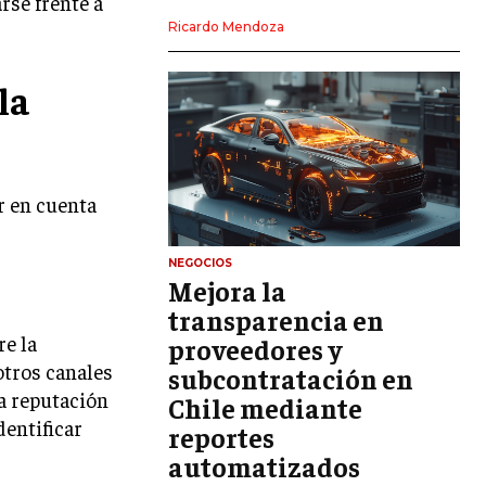
rse frente a
LIDERAZGO
Ricardo Mendoza
HABILIDADES DIRECTIVAS
la
EMPRENDIMIENTO
PLANIFICACIÓN EMPRESARIAL
r en cuenta
FINANZAS
FINANZAS Y CONTABILIDAD
GESTIÓN DE RECURSOS FINANCIEROS
NEGOCIOS
Mejora la
INVERSIONES Y MERCADOS FINANCIEROS
transparencia en
re la
proveedores y
CONTABILIDAD EMPRESARIAL
otros canales
subcontratación en
ECONOMÍA EMPRESARIAL
a reputación
Chile mediante
dentificar
reportes
INTERNACIONAL
NEGOCIOS INTERNACIONALES
automatizados