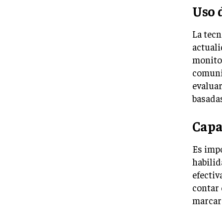
Uso 
La tecn
actuali
monitor
comunic
evaluar
basadas
Capa
Es impo
habili
efectiv
contar
marcar 