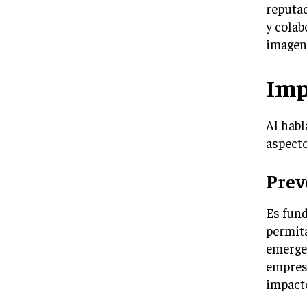
reputac
y colab
imagen 
Imp
Al habl
aspecto
Prev
Es fund
permita
emergen
empresa
impact