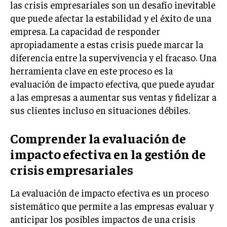
las crisis empresariales son un desafío inevitable
LIFESTYLE
que puede afectar la estabilidad y el éxito de una
empresa. La capacidad de responder
MARKETING
apropiadamente a estas crisis puede marcar la
ESTRATEGIAS DE MARKETING
diferencia entre la supervivencia y el fracaso. Una
AGENCIAS DE MARKETING
herramienta clave en este proceso es la
AGENCIAS DE POSICIONAMIENTO WEB SEO
evaluación de impacto efectiva, que puede ayudar
VENTA DE ENLACES
a las empresas a aumentar sus ventas y fidelizar a
sus clientes incluso en situaciones débiles.
MARKETING DIGITAL
Comprender la evaluación de
PUBLICIDAD
impacto efectiva en la gestión de
VENTAS Y PERSUASIÓN
crisis empresariales
GESTIÓN DE PRODUCTOS
La evaluación de impacto efectiva es un proceso
COMUNICACIÓN CORPORATIVA
sistemático que permite a las empresas evaluar y
GESTIÓN DE MARCA
anticipar los posibles impactos de una crisis