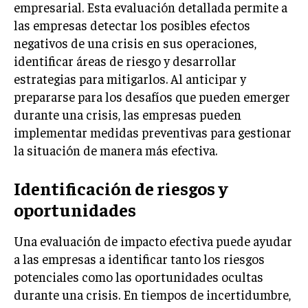
empresarial. Esta evaluación detallada permite a
INVESTIGACIÓN DE MERCADO
las empresas detectar los posibles efectos
ANÁLISIS DE COMPETENCIA
negativos de una crisis en sus operaciones,
GESTIÓN DE CLIENTES
identificar áreas de riesgo y desarrollar
estrategias para mitigarlos. Al anticipar y
EMPRENDIMIENTO
prepararse para los desafíos que pueden emerger
INNOVACIÓN EMPRESARIAL
durante una crisis, las empresas pueden
GESTIÓN DEL CAMBIO
implementar medidas preventivas para gestionar
la situación de manera más efectiva.
LIDERAZGO
HABILIDADES DIRECTIVAS
Identificación de riesgos y
oportunidades
EMPRENDIMIENTO
PLANIFICACIÓN EMPRESARIAL
Una evaluación de impacto efectiva puede ayudar
a las empresas a identificar tanto los riesgos
FINANZAS
potenciales como las oportunidades ocultas
FINANZAS Y CONTABILIDAD
durante una crisis. En tiempos de incertidumbre,
GESTIÓN DE RECURSOS FINANCIEROS