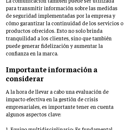
La comunicación también puede ser utilizada
para transmitir información sobre las medidas
MARKETING B2B
de seguridad implementadas por la empresa y
MARKETING B2C
cómo garantizar la continuidad de los servicios o
productos ofrecidos. Esto no solo brinda
FRANQUICIAS
tranquilidad a los clientes, sino que también
MARKETING DE INFLUENCERS
puede generar fidelización y aumentar la
confianza en la marca.
E-COMMERCE
E-COMMERCE Y COMERCIO ELECTRÓNICO
Importante información a
ESTRATEGIAS DE PRICING Y GESTIÓN DE
considerar
PRECIOS
GESTIÓN DE CRISIS EMPRESARIALES
A la hora de llevar a cabo una evaluación de
impacto efectiva en la gestión de crisis
EMPRESAS Y STARTUPS TECNOLÓGICAS
empresariales, es importante tener en cuenta
GESTIÓN DE LA EXPERIENCIA DEL CLIENTE
algunos aspectos clave:
MÁS
1. Equipo multidisciplinario: Es fundamental
PROYECTOS