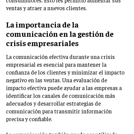
consumidores. Esto les permitió aumentar sus
ventas y atraer a nuevos clientes.
TRANSFORMACIÓN DIGITAL
ANALÍTICA EMPRESARIAL Y BUSINESS
La importancia de la
INTELLIGENCE
comunicación en la gestión de
CIBERSEGURIDAD EMPRESARIAL
crisis empresariales
ESTRATEGIA
EMPRESAS FAMILIARES Y SUCESIÓN
La comunicación efectiva durante una crisis
empresarial es esencial para mantener la
GESTIÓN DEL RIESGO EMPRESARIAL
confianza de los clientes y minimizar el impacto
NEGOCIACIÓN Y RESOLUCIÓN DE CONFLICTOS
negativo en las ventas. Una evaluación de
impacto efectiva puede ayudar a las empresas a
DERECHO EMPRESARIAL Y REGULACIONES
identificar los canales de comunicación más
ÉXITO EMPRESARIAL Y CASOS DE ESTUDIO
adecuados y desarrollar estrategias de
comunicación para transmitir información
GOBIERNO CORPORATIVO
precisa y confiable.
NEGOCIOS
ESTRATEGIAS DE NEGOCIOS