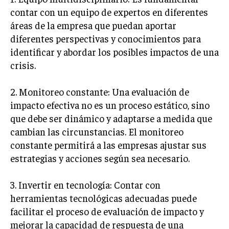
GESTIÓN DE PROYECTOS
contar con un equipo de expertos en diferentes
áreas de la empresa que puedan aportar
GESTIÓN DE OPERACIONES Y CADENA DE
diferentes perspectivas y conocimientos para
SUMINISTRO
identificar y abordar los posibles impactos de una
LOGÍSTICA EMPRESARIAL
crisis.
CALIDAD Y MEJORA CONTINUA
2. Monitoreo constante: Una evaluación de
TALENTOS
impacto efectiva no es un proceso estático, sino
RECURSOS HUMANOS Y GESTIÓN DEL
que debe ser dinámico y adaptarse a medida que
TALENTO
cambian las circunstancias. El monitoreo
COMPENSACIÓN Y BENEFICIOS
constante permitirá a las empresas ajustar sus
estrategias y acciones según sea necesario.
RECLUTAMIENTO Y SELECCIÓN
DESARROLLO DE PERSONAL
3. Invertir en tecnología: Contar con
herramientas tecnológicas adecuadas puede
GESTIÓN DEL DESEMPEÑO
facilitar el proceso de evaluación de impacto y
CULTURA Y CLIMA ORGANIZACIONAL
mejorar la capacidad de respuesta de una