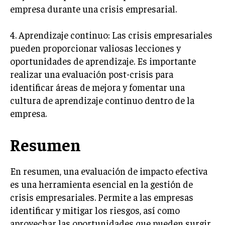
ÉTICA EMPRESARIAL Y RESPONSABILIDAD
empresa durante una crisis empresarial.
SOCIAL
4. Aprendizaje continuo: Las crisis empresariales
BLOG
pueden proporcionar valiosas lecciones y
oportunidades de aprendizaje. Es importante
realizar una evaluación post-crisis para
identificar áreas de mejora y fomentar una
Acerca de
Últimas entradas
cultura de aprendizaje continuo dentro de la
Silvia Delgado
empresa.
Soy Silvia Delgado, experta en comercio
electrónico. Me fascina observar cómo la
Resumen
tecnología ha transformado la forma en que
compramos y vendemos. En mi tiempo libre,
disfruto del senderismo, apreciando la belleza natural y la
En resumen, una evaluación de impacto efectiva
tranquilidad que ofrece cada sendero.
es una herramienta esencial en la gestión de
crisis empresariales. Permite a las empresas
Aparece en periódicos digitales y domina los buscadores,
Infórmate aquí.
identificar y mitigar los riesgos, así como
aprovechar las oportunidades que pueden surgir