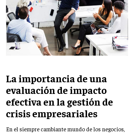
Welcome to Liberty Case
We have a curated list of the most noteworthy news from all
across the globe. With any subscription plan, you get access
to
exclusive articles
that let you stay ahead of the curve.
Your Profile
NEWS
LIFESTYLE
PUBLIC OPINION
La importancia de una
evaluación de impacto
efectiva en la gestión de
crisis empresariales
En el siempre cambiante mundo de los negocios,