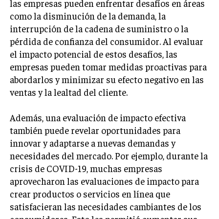
las empresas pueden enfrentar desafíos en áreas
como la disminución de la demanda, la
INVERSIONES Y MERCADOS FINANCIEROS
interrupción de la cadena de suministro o la
CONTABILIDAD EMPRESARIAL
pérdida de confianza del consumidor. Al evaluar
el impacto potencial de estos desafíos, las
ECONOMÍA EMPRESARIAL
empresas pueden tomar medidas proactivas para
INTERNACIONAL
abordarlos y minimizar su efecto negativo en las
NEGOCIOS INTERNACIONALES
ventas y la lealtad del cliente.
COMERCIO INTERNACIONAL
Además, una evaluación de impacto efectiva
EXPANSIÓN GLOBAL
también puede revelar oportunidades para
innovar y adaptarse a nuevas demandas y
IMPORTACIÓN Y EXPORTACIÓN
necesidades del mercado. Por ejemplo, durante la
ALIANZAS ESTRATÉGICAS
crisis de COVID-19, muchas empresas
aprovecharon las evaluaciones de impacto para
TECNOLOGIA
crear productos o servicios en línea que
SOSTENIBILIDAD Y MEDIO AMBIENTE
satisfacieran las necesidades cambiantes de los
GESTIÓN DE LA INNOVACIÓN TECNOLÓGICA