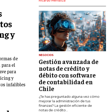
Ricardo Mendoza
MARKETING DIGITAL
s
PUBLICIDAD
tos
VENTAS Y PERSUASIÓN
ng y
GESTIÓN DE PRODUCTOS
COMUNICACIÓN CORPORATIVA
GESTIÓN DE MARCA
NEGOCIOS
formas de
Gestión avanzada de
INVESTIGACIÓN DE MERCADO
 para el
notas de crédito y
ave para
ANÁLISIS DE COMPETENCIA
débito con software
icing y
de contabilidad en
GESTIÓN DE CLIENTES
os infalibles
Chile
EMPRENDIMIENTO
¿Te has preguntado alguna vez cómo
INNOVACIÓN EMPRESARIAL
mejorar la administración de tus
finanzas? La gestión eficiente de
GESTIÓN DEL CAMBIO
notas de crédito...