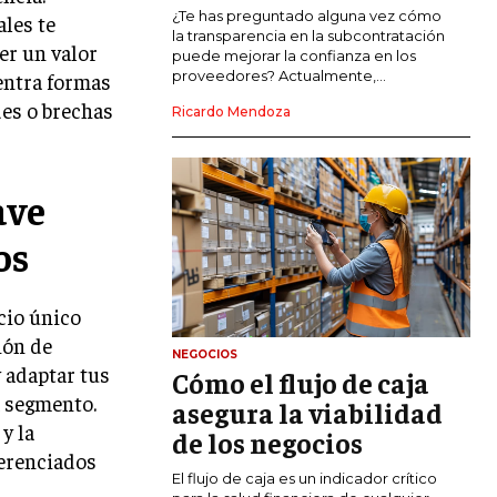
COMERCIO INTERNACIONAL
¿Te has preguntado alguna vez cómo
ales te
la transparencia en la subcontratación
er un valor
EXPANSIÓN GLOBAL
puede mejorar la confianza en los
proveedores? Actualmente,...
uentra formas
IMPORTACIÓN Y EXPORTACIÓN
des o brechas
Ricardo Mendoza
ALIANZAS ESTRATÉGICAS
TECNOLOGIA
ave
SOSTENIBILIDAD Y MEDIO AMBIENTE
os
GESTIÓN DE LA INNOVACIÓN
TECNOLÓGICA
ecio único
TRANSFORMACIÓN DIGITAL
ión de
NEGOCIOS
ANALÍTICA EMPRESARIAL Y BUSINESS
y adaptar tus
Cómo el flujo de caja
INTELLIGENCE
a segmento.
asegura la viabilidad
CIBERSEGURIDAD EMPRESARIAL
y la
de los negocios
ferenciados
ESTRATEGIA
El flujo de caja es un indicador crítico
EMPRESAS FAMILIARES Y SUCESIÓN