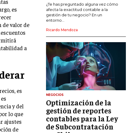
ntas
MARKETING DE INFLUENCERS
¿Te has preguntado alguna vez cómo
rgo, es
afecta la exactitud contable a la
gestión de tu negocio? En un
recer
E-COMMERCE
entorno...
E-COMMERCE Y COMERCIO ELECTRÓNICO
 de valor de
Ricardo Mendoza
 descuentos
ESTRATEGIAS DE PRICING Y GESTIÓN DE
rmitirá
PRECIOS
tabilidad a
GESTIÓN DE CRISIS EMPRESARIALES
EMPRESAS Y STARTUPS TECNOLÓGICAS
derar
GESTIÓN DE LA EXPERIENCIA DEL
CLIENTE
recios, es
MÁS
NEGOCIOS
 es
PROYECTOS
Optimización de la
GESTIÓN DE PROYECTOS
ncia y del
gestión de reportes
por lo que
GESTIÓN DE OPERACIONES Y CADENA
contables para la Ley
r ajustes
DE SUMINISTRO
de Subcontratación
pción de
LOGÍSTICA EMPRESARIAL