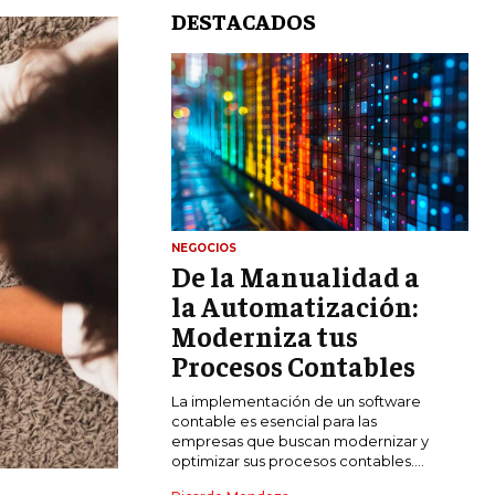
DESTACADOS
NEGOCIOS
De la Manualidad a
LIFESTYLE
la Automatización:
MARKETING
Moderniza tus
ESTRATEGIAS DE MARKETING
Procesos Contables
AGENCIAS DE MARKETING
La implementación de un software
AGENCIAS DE POSICIONAMIENTO WEB
contable es esencial para las
SEO
empresas que buscan modernizar y
optimizar sus procesos contables....
VENTA DE ENLACES