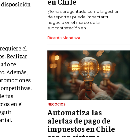
en Chile
a disposición
CALIDAD Y MEJORA CONTINUA
¿Te has preguntado cómo la gestión
de reportes puede impactar tu
negocio en el marco de la
TALENTOS
subcontratación en...
RECURSOS HUMANOS Y GESTIÓN DEL
TALENTO
Ricardo Mendoza
requiere el
COMPENSACIÓN Y BENEFICIOS
os. Realizar
RECLUTAMIENTO Y SELECCIÓN
cado te
co. Además,
DESARROLLO DE PERSONAL
r promociones
GESTIÓN DEL DESEMPEÑO
competitivas.
de tus
CULTURA Y CLIMA ORGANIZACIONAL
bios en el
NEGOCIOS
ÉTICA EMPRESARIAL Y
Automatiza las
eguir
RESPONSABILIDAD SOCIAL
alertas de pago de
rial.
impuestos en Chile
BLOG
con un sistema