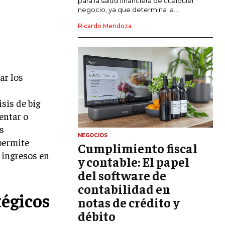
para la salud financiera de cualquier
negocio, ya que determina la...
GESTIÓN DEL RIESGO EMPRESARIAL
Ricardo Mendoza
NEGOCIACIÓN Y RESOLUCIÓN DE
CONFLICTOS
DERECHO EMPRESARIAL Y
REGULACIONES
ar los
ÉXITO EMPRESARIAL Y CASOS DE
sis de big
ESTUDIO
entar o
GOBIERNO CORPORATIVO
s
NEGOCIOS
 permite
Cumplimiento fiscal
NEGOCIOS
 ingresos en
ESTRATEGIAS DE NEGOCIOS
y contable: El papel
del software de
MARKETING B2B
contabilidad en
tégicos
MARKETING B2C
notas de crédito y
débito
FRANQUICIAS