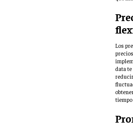
Pre
fle
Los pre
precios
impleme
data te
reducir
fluctua
obtener
tiempo 
Pro