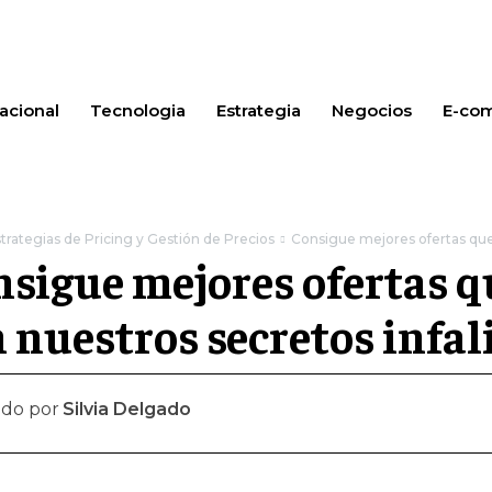
acional
Tecnologia
Estrategia
Negocios
E-co
trategias de Pricing y Gestión de Precios
Consigue mejores ofertas que 
sigue mejores ofertas q
 nuestros secretos infal
ado por
Silvia Delgado