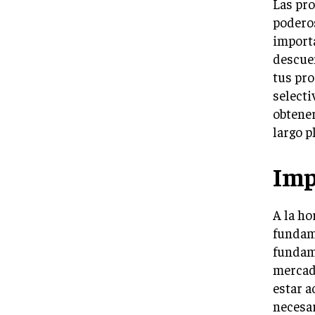
Las pr
poderos
importa
descue
tus pro
selecti
obtener
largo p
Imp
A la ho
fundame
fundame
mercad
estar a
necesar