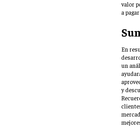
valor p
a pagar
Su
En resu
desarro
un anál
ayudará
aprovec
y descu
Recuerd
cliente
mercado
mejores