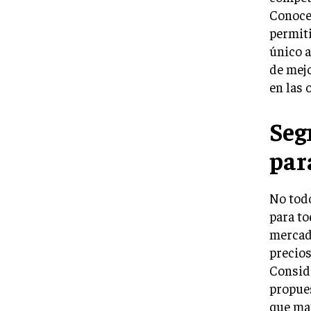
Conocer
permiti
único a
de mejo
en las 
Seg
par
No todo
para to
mercado
precios
Conside
propues
que max