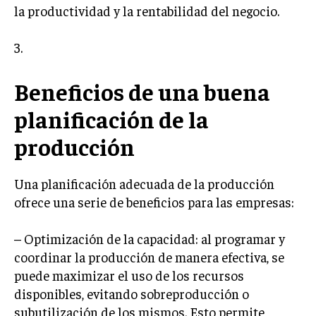
INVESTIGACIÓN DE MERCADO
la productividad y la rentabilidad del negocio.
ANÁLISIS DE COMPETENCIA
3.
GESTIÓN DE CLIENTES
Beneficios de una buena
EMPRENDIMIENTO
INNOVACIÓN EMPRESARIAL
planificación de la
GESTIÓN DEL CAMBIO
producción
LIDERAZGO
Una planificación adecuada de la producción
HABILIDADES DIRECTIVAS
ofrece una serie de beneficios para las empresas:
EMPRENDIMIENTO
– Optimización de la capacidad: al programar y
PLANIFICACIÓN EMPRESARIAL
coordinar la producción de manera efectiva, se
puede maximizar el uso de los recursos
FINANZAS
FINANZAS Y CONTABILIDAD
disponibles, evitando sobreproducción o
subutilización de los mismos. Esto permite
GESTIÓN DE RECURSOS FINANCIEROS