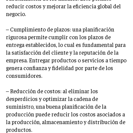
reducir costos y mejorar la eficiencia global del
INVERSIONES Y MERCADOS FINANCIEROS
negocio.
CONTABILIDAD EMPRESARIAL
– Cumplimiento de plazos: una planificación
ECONOMÍA EMPRESARIAL
rigurosa permite cumplir con los plazos de
entrega establecidos, lo cual es fundamental para
INTERNACIONAL
la satisfacción del cliente y la reputación de la
NEGOCIOS INTERNACIONALES
empresa. Entregar productos o servicios a tiempo
COMERCIO INTERNACIONAL
genera confianza y fidelidad por parte de los
consumidores.
EXPANSIÓN GLOBAL
IMPORTACIÓN Y EXPORTACIÓN
– Reducción de costos: al eliminar los
ALIANZAS ESTRATÉGICAS
desperdicios y optimizar la cadena de
suministro, una buena planificación de la
TECNOLOGIA
producción puede reducir los costos asociados a
SOSTENIBILIDAD Y MEDIO AMBIENTE
la producción, almacenamiento y distribución de
productos.
GESTIÓN DE LA INNOVACIÓN TECNOLÓGICA