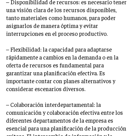
– Disponibilidad de recursos: es necesario tener
una visión clara de los recursos disponibles,
MARKETING B2B
tanto materiales como humanos, para poder
MARKETING B2C
asignarlos de manera óptima y evitar
FRANQUICIAS
interrupciones en el proceso productivo.
MARKETING DE INFLUENCERS
– Flexibilidad: la capacidad para adaptarse
rápidamente a cambios en la demanda o en la
E-COMMERCE
E-COMMERCE Y COMERCIO ELECTRÓNICO
oferta de recursos es fundamental para
garantizar una planificación efectiva. Es
ESTRATEGIAS DE PRICING Y GESTIÓN DE
importante contar con planes alternativos y
PRECIOS
considerar escenarios diversos.
GESTIÓN DE CRISIS EMPRESARIALES
– Colaboración interdepartamental: la
EMPRESAS Y STARTUPS TECNOLÓGICAS
comunicación y colaboración efectiva entre los
GESTIÓN DE LA EXPERIENCIA DEL CLIENTE
diferentes departamentos de la empresa es
esencial para una planificación de la producción
MÁS
PROYECTOS