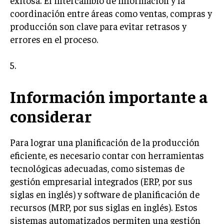
exitosa. El intercambio de información y la
GESTIÓN DE PROYECTOS
coordinación entre áreas como ventas, compras y
producción son clave para evitar retrasos y
GESTIÓN DE OPERACIONES Y CADENA DE
SUMINISTRO
errores en el proceso.
LOGÍSTICA EMPRESARIAL
5.
CALIDAD Y MEJORA CONTINUA
Información importante a
TALENTOS
RECURSOS HUMANOS Y GESTIÓN DEL
considerar
TALENTO
COMPENSACIÓN Y BENEFICIOS
Para lograr una planificación de la producción
eficiente, es necesario contar con herramientas
RECLUTAMIENTO Y SELECCIÓN
tecnológicas adecuadas, como sistemas de
DESARROLLO DE PERSONAL
gestión empresarial integrados (ERP, por sus
siglas en inglés) y software de planificación de
GESTIÓN DEL DESEMPEÑO
recursos (MRP, por sus siglas en inglés). Estos
CULTURA Y CLIMA ORGANIZACIONAL
sistemas automatizados permiten una gestión