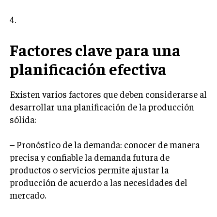
TRANSFORMACIÓN DIGITAL
4.
ANALÍTICA EMPRESARIAL Y BUSINESS
INTELLIGENCE
Factores clave para una
CIBERSEGURIDAD EMPRESARIAL
planificación efectiva
ESTRATEGIA
EMPRESAS FAMILIARES Y SUCESIÓN
Existen varios factores que deben considerarse al
desarrollar una planificación de la producción
GESTIÓN DEL RIESGO EMPRESARIAL
sólida:
NEGOCIACIÓN Y RESOLUCIÓN DE CONFLICTOS
– Pronóstico de la demanda: conocer de manera
DERECHO EMPRESARIAL Y REGULACIONES
precisa y confiable la demanda futura de
ÉXITO EMPRESARIAL Y CASOS DE ESTUDIO
productos o servicios permite ajustar la
producción de acuerdo a las necesidades del
GOBIERNO CORPORATIVO
mercado.
NEGOCIOS
ESTRATEGIAS DE NEGOCIOS