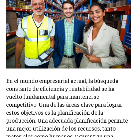
Welcome to Liberty Case
We have a curated list of the most noteworthy news from all
across the globe. With any subscription plan, you get access
to
exclusive articles
that let you stay ahead of the curve.
Your Profile
NEWS
LIFESTYLE
PUBLIC OPINION
En el mundo empresarial actual, la búsqueda
constante de eficiencia y rentabilidad se ha
vuelto fundamental para mantenerse
competitivo. Una de las áreas clave para lograr
estos objetivos es la planificación de la
producción. Una adecuada planificación permite
una mejor utilización de los recursos, tanto
materiales como humanos, y garantiza una