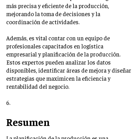
ÉTICA EMPRESARIAL Y RESPONSABILIDAD
más precisa y eficiente de la producción,
SOCIAL
mejorando la toma de decisiones y la
coordinación de actividades.
BLOG
Además, es vital contar con un equipo de
profesionales capacitados en logística
empresarial y planificación de la producción.
Acerca de
Últimas entradas
Estos expertos pueden analizar los datos
Raúl Torres
disponibles, identificar áreas de mejora y diseñar
estrategias que maximicen la eficiencia y
Soy Raúl Torres, especializado en el mundo de los
proyectos y las innovaciones. Mi pluma busca
rentabilidad del negocio.
siempre la precisión y el detalle. Soy un
apasionado del cine clásico y en cada proyecto
6.
busco una narrativa que cautiva, al igual que en una gran
película.
Resumen
Aparece en periódicos digitales y domina los buscadores,
Infórmate aquí.
La planificación de la producción es una