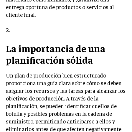
entrega oportuna de productos o servicios al
LIFESTYLE
cliente final.
MARKETING
ESTRATEGIAS DE MARKETING
2.
AGENCIAS DE MARKETING
AGENCIAS DE POSICIONAMIENTO WEB SEO
La importancia de una
VENTA DE ENLACES
planificación sólida
MARKETING DIGITAL
Un plan de producción bien estructurado
PUBLICIDAD
proporciona una guía clara sobre cómo se deben
VENTAS Y PERSUASIÓN
asignar los recursos y las tareas para alcanzar los
objetivos de producción. A través de la
GESTIÓN DE PRODUCTOS
planificación, se pueden identificar cuellos de
COMUNICACIÓN CORPORATIVA
botella y posibles problemas en la cadena de
suministro, permitiendo anticiparse a ellos y
GESTIÓN DE MARCA
eliminarlos antes de que afecten negativamente