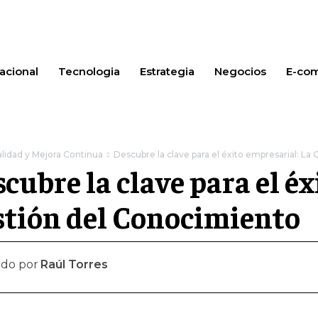
acional
Tecnologia
Estrategia
Negocios
E-co
lidad y Mejora Continua
Descubre la clave para el éxito empresarial: L
cubre la clave para el éx
stión del Conocimiento
ado por
Raúl Torres