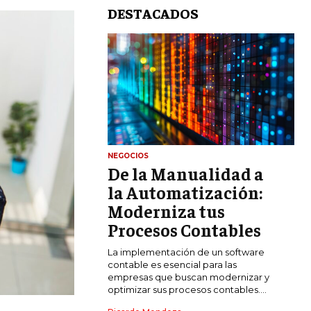
DESTACADOS
NEGOCIOS
De la Manualidad a
LIFESTYLE
la Automatización:
MARKETING
Moderniza tus
ESTRATEGIAS DE MARKETING
Procesos Contables
AGENCIAS DE MARKETING
La implementación de un software
AGENCIAS DE POSICIONAMIENTO WEB
contable es esencial para las
SEO
empresas que buscan modernizar y
optimizar sus procesos contables....
VENTA DE ENLACES