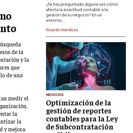
MARKETING DE INFLUENCERS
¿Te has preguntado alguna vez cómo
afecta la exactitud contable a la
omo
gestión de tu negocio? En un
E-COMMERCE
entorno...
ento
E-COMMERCE Y COMERCIO ELECTRÓNICO
Ricardo Mendoza
ESTRATEGIAS DE PRICING Y GESTIÓN DE
PRECIOS
 búsqueda
esos de la
GESTIÓN DE CRISIS EMPRESARIALES
entación y la
EMPRESAS Y STARTUPS TECNOLÓGICAS
ares que
llo de una
GESTIÓN DE LA EXPERIENCIA DEL
CLIENTE
MÁS
NEGOCIOS
tan medir el
PROYECTOS
Optimización de la
GESTIÓN DE PROYECTOS
rganización.
gestión de reportes
ntar la
GESTIÓN DE OPERACIONES Y CADENA
contables para la Ley
ntizar la
DE SUMINISTRO
de Subcontratación
d y mejora.
LOGÍSTICA EMPRESARIAL