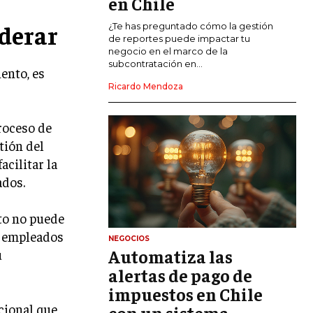
en Chile
derar
CALIDAD Y MEJORA CONTINUA
¿Te has preguntado cómo la gestión
de reportes puede impactar tu
negocio en el marco de la
TALENTOS
subcontratación en...
ento, es
RECURSOS HUMANOS Y GESTIÓN DEL
TALENTO
Ricardo Mendoza
COMPENSACIÓN Y BENEFICIOS
proceso de
RECLUTAMIENTO Y SELECCIÓN
tión del
acilitar la
DESARROLLO DE PERSONAL
ados.
GESTIÓN DEL DESEMPEÑO
to no puede
CULTURA Y CLIMA ORGANIZACIONAL
s empleados
NEGOCIOS
ÉTICA EMPRESARIAL Y
Automatiza las
u
RESPONSABILIDAD SOCIAL
alertas de pago de
impuestos en Chile
BLOG
acional que
con un sistema