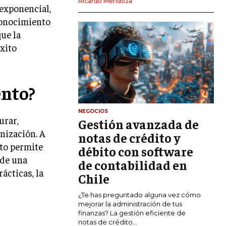
Ricardo Mendoza
 exponencial,
MARKETING DIGITAL
conocimiento
PUBLICIDAD
que la
xito
VENTAS Y PERSUASIÓN
GESTIÓN DE PRODUCTOS
ento?
COMUNICACIÓN CORPORATIVA
GESTIÓN DE MARCA
NEGOCIOS
urar,
Gestión avanzada de
INVESTIGACIÓN DE MERCADO
nización. A
notas de crédito y
nto permite
ANÁLISIS DE COMPETENCIA
débito con software
 de una
de contabilidad en
GESTIÓN DE CLIENTES
ácticas, la
Chile
EMPRENDIMIENTO
¿Te has preguntado alguna vez cómo
INNOVACIÓN EMPRESARIAL
mejorar la administración de tus
finanzas? La gestión eficiente de
GESTIÓN DEL CAMBIO
notas de crédito...