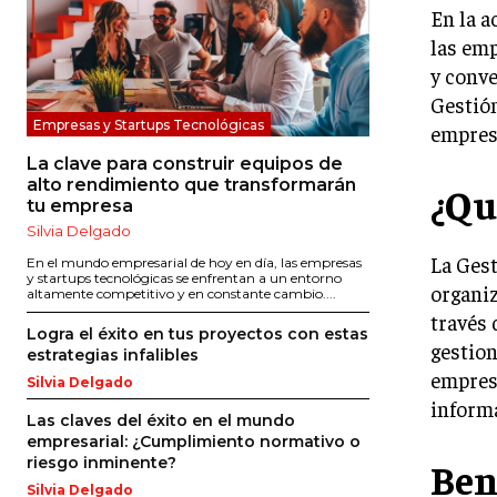
En la a
las emp
y conve
Gestión
Empresas y Startups Tecnológicas
empresa
La clave para construir equipos de
alto rendimiento que transformarán
¿Qu
tu empresa
Silvia Delgado
La Gest
En el mundo empresarial de hoy en día, las empresas
y startups tecnológicas se enfrentan a un entorno
organiz
altamente competitivo y en constante cambio....
través 
Logra el éxito en tus proyectos con estas
gestion
estrategias infalibles
empresa
Silvia Delgado
inform
Las claves del éxito en el mundo
empresarial: ¿Cumplimiento normativo o
riesgo inminente?
Ben
Silvia Delgado