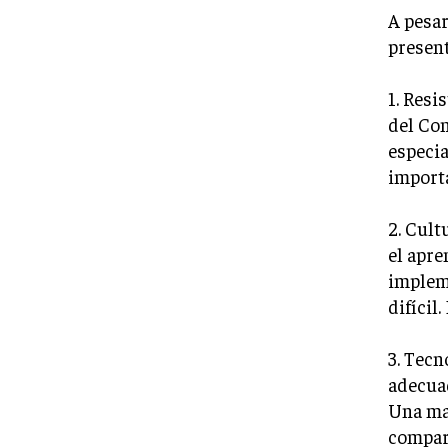
A pesar
present
1. Resi
del Con
especia
importa
2. Cult
el apre
implem
difícil
3. Tecn
adecuad
Una mal
compar