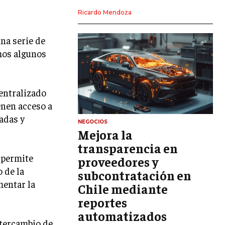
LIDERAZGO
Ricardo Mendoza
HABILIDADES DIRECTIVAS
na serie de
EMPRENDIMIENTO
emos algunos
PLANIFICACIÓN EMPRESARIAL
centralizado
FINANZAS
FINANZAS Y CONTABILIDAD
enen acceso a
adas y
GESTIÓN DE RECURSOS FINANCIEROS
NEGOCIOS
Mejora la
INVERSIONES Y MERCADOS FINANCIEROS
transparencia en
 permite
proveedores y
CONTABILIDAD EMPRESARIAL
 de la
subcontratación en
ECONOMÍA EMPRESARIAL
mentar la
Chile mediante
reportes
INTERNACIONAL
NEGOCIOS INTERNACIONALES
automatizados
intercambio de