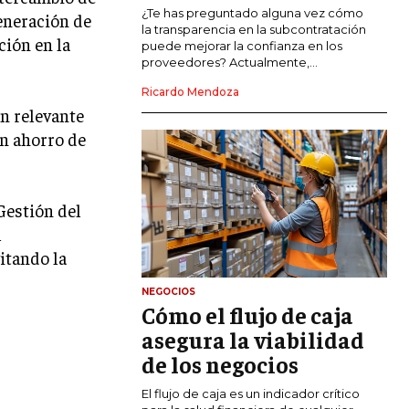
COMERCIO INTERNACIONAL
¿Te has preguntado alguna vez cómo
eneración de
la transparencia en la subcontratación
ción en la
EXPANSIÓN GLOBAL
puede mejorar la confianza en los
proveedores? Actualmente,...
IMPORTACIÓN Y EXPORTACIÓN
Ricardo Mendoza
ón relevante
ALIANZAS ESTRATÉGICAS
en ahorro de
TECNOLOGIA
SOSTENIBILIDAD Y MEDIO AMBIENTE
Gestión del
GESTIÓN DE LA INNOVACIÓN
TECNOLÓGICA
l
itando la
TRANSFORMACIÓN DIGITAL
NEGOCIOS
ANALÍTICA EMPRESARIAL Y BUSINESS
Cómo el flujo de caja
INTELLIGENCE
asegura la viabilidad
CIBERSEGURIDAD EMPRESARIAL
de los negocios
ESTRATEGIA
El flujo de caja es un indicador crítico
EMPRESAS FAMILIARES Y SUCESIÓN