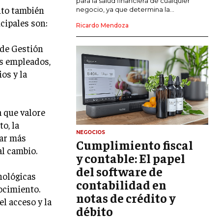
para la salud financiera de cualquier
nto también
negocio, ya que determina la...
GESTIÓN DEL RIESGO EMPRESARIAL
cipales son:
Ricardo Mendoza
NEGOCIACIÓN Y RESOLUCIÓN DE
CONFLICTOS
 de Gestión
os empleados,
DERECHO EMPRESARIAL Y
os y la
REGULACIONES
ÉXITO EMPRESARIAL Y CASOS DE
ESTUDIO
a que valore
GOBIERNO CORPORATIVO
o, la
NEGOCIOS
tar más
Cumplimiento fiscal
NEGOCIOS
al cambio.
ESTRATEGIAS DE NEGOCIOS
y contable: El papel
del software de
MARKETING B2B
nológicas
contabilidad en
ocimiento.
MARKETING B2C
notas de crédito y
l acceso y la
débito
FRANQUICIAS