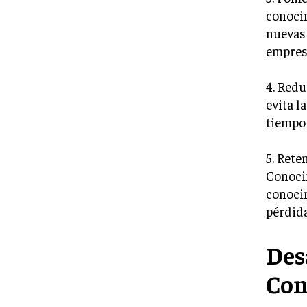
conocim
nuevas 
empres
4. Redu
evita l
tiempo 
5. Rete
Conocim
conocim
pérdida
Des
Con