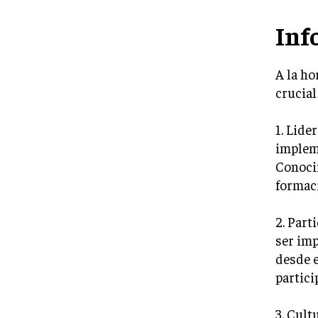
Inf
A la ho
crucial
1. Lide
implem
Conocim
formaci
2. Part
ser imp
desde e
partici
3. Cult