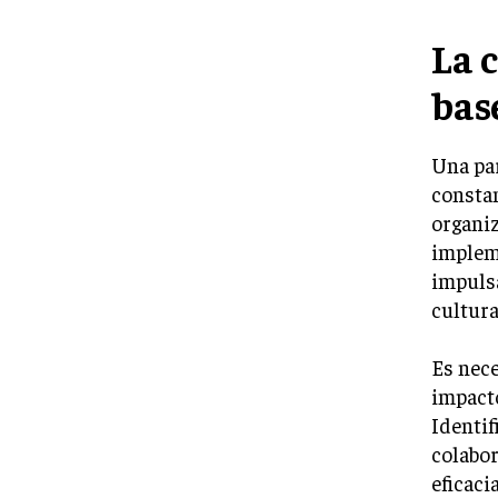
La 
bas
Una pa
constan
organiz
impleme
impulsa
cultura
Es nec
impacto
Identif
colabor
eficaci