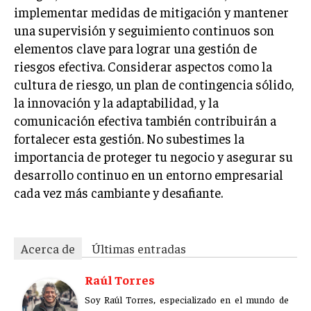
ÉTICA EMPRESARIAL Y RESPONSABILIDAD
implementar medidas de mitigación y mantener
SOCIAL
una supervisión y seguimiento continuos son
elementos clave para lograr una gestión de
BLOG
riesgos efectiva. Considerar aspectos como la
cultura de riesgo, un plan de contingencia sólido,
la innovación y la adaptabilidad, y la
comunicación efectiva también contribuirán a
Acerca de
Últimas entradas
fortalecer esta gestión. No subestimes la
Raúl Torres
importancia de proteger tu negocio y asegurar su
desarrollo continuo en un entorno empresarial
Soy Raúl Torres, especializado en el mundo de los
proyectos y las innovaciones. Mi pluma busca
cada vez más cambiante y desafiante.
siempre la precisión y el detalle. Soy un
apasionado del cine clásico y en cada proyecto
busco una narrativa que cautiva, al igual que en una gran
película.
Acerca de
Últimas entradas
Aparece en periódicos digitales y domina los buscadores,
Raúl Torres
Infórmate aquí.
Soy Raúl Torres, especializado en el mundo de