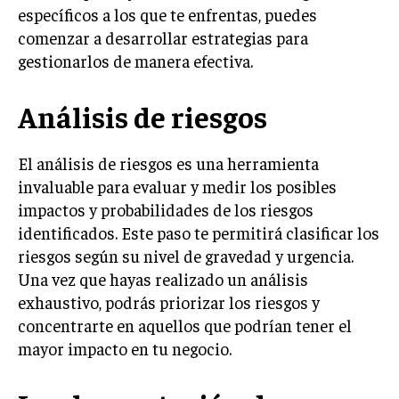
INVESTIGACIÓN DE MERCADO
específicos a los que te enfrentas, puedes
comenzar a desarrollar estrategias para
ANÁLISIS DE COMPETENCIA
gestionarlos de manera efectiva.
GESTIÓN DE CLIENTES
Análisis de riesgos
EMPRENDIMIENTO
INNOVACIÓN EMPRESARIAL
El análisis de riesgos es una herramienta
GESTIÓN DEL CAMBIO
invaluable para evaluar y medir los posibles
LIDERAZGO
impactos y probabilidades de los riesgos
identificados. Este paso te permitirá clasificar los
HABILIDADES DIRECTIVAS
riesgos según su nivel de gravedad y urgencia.
EMPRENDIMIENTO
Una vez que hayas realizado un análisis
exhaustivo, podrás priorizar los riesgos y
PLANIFICACIÓN EMPRESARIAL
concentrarte en aquellos que podrían tener el
FINANZAS
mayor impacto en tu negocio.
FINANZAS Y CONTABILIDAD
GESTIÓN DE RECURSOS FINANCIEROS