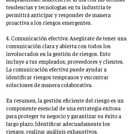
GESTIÓN DE PROYECTOS
tendencias y tecnologías en tu industria te
permitirá anticipar y responder de manera
GESTIÓN DE OPERACIONES Y CADENA DE
proactiva a los riesgos emergentes.
SUMINISTRO
LOGÍSTICA EMPRESARIAL
4. Comunicación efectiva: Asegúrate de tener una
CALIDAD Y MEJORA CONTINUA
comunicación clara y abierta con todos los
involucrados en la gestión de riesgos. Esto
TALENTOS
incluye a tus empleados, proveedores y clientes.
RECURSOS HUMANOS Y GESTIÓN DEL
La comunicación efectiva puede ayudar a
TALENTO
identificar riesgos tempranos y encontrar
COMPENSACIÓN Y BENEFICIOS
soluciones de manera colaborativa.
RECLUTAMIENTO Y SELECCIÓN
En resumen, la gestión eficiente del riesgo es un
DESARROLLO DE PERSONAL
componente esencial de una estrategia exitosa
para proteger tu negocio y garantizar su éxito a
GESTIÓN DEL DESEMPEÑO
largo plazo. Identificar adecuadamente los
CULTURA Y CLIMA ORGANIZACIONAL
riesgos, realizar análisis exhaustivos,