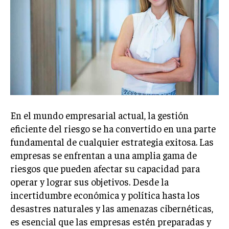
Welcome to Liberty Case
We have a curated list of the most noteworthy news from all
across the globe. With any subscription plan, you get access
to
exclusive articles
that let you stay ahead of the curve.
Your Profile
NEWS
LIFESTYLE
PUBLIC OPINION
En el mundo empresarial actual, la gestión
eficiente del riesgo se ha convertido en una parte
fundamental de cualquier estrategia exitosa. Las
empresas se enfrentan a una amplia gama de
riesgos que pueden afectar su capacidad para
operar y lograr sus objetivos. Desde la
incertidumbre económica y política hasta los
desastres naturales y las amenazas cibernéticas,
es esencial que las empresas estén preparadas y