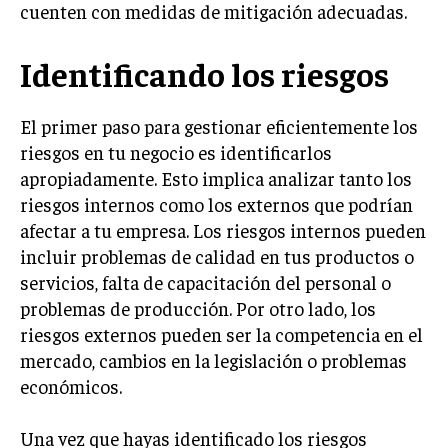
cuenten con medidas de mitigación adecuadas.
LIFESTYLE
Identificando los riesgos
MARKETING
ESTRATEGIAS DE MARKETING
AGENCIAS DE MARKETING
El primer paso para gestionar eficientemente los
AGENCIAS DE POSICIONAMIENTO WEB SEO
riesgos en tu negocio es identificarlos
apropiadamente. Esto implica analizar tanto los
VENTA DE ENLACES
riesgos internos como los externos que podrían
afectar a tu empresa. Los riesgos internos pueden
MARKETING DIGITAL
incluir problemas de calidad en tus productos o
PUBLICIDAD
servicios, falta de capacitación del personal o
VENTAS Y PERSUASIÓN
problemas de producción. Por otro lado, los
riesgos externos pueden ser la competencia en el
GESTIÓN DE PRODUCTOS
mercado, cambios en la legislación o problemas
COMUNICACIÓN CORPORATIVA
económicos.
GESTIÓN DE MARCA
Una vez que hayas identificado los riesgos