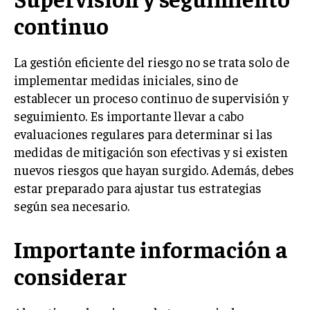
TRANSFORMACIÓN DIGITAL
continuo
ANALÍTICA EMPRESARIAL Y BUSINESS
INTELLIGENCE
La gestión eficiente del riesgo no se trata solo de
implementar medidas iniciales, sino de
CIBERSEGURIDAD EMPRESARIAL
establecer un proceso continuo de supervisión y
seguimiento. Es importante llevar a cabo
ESTRATEGIA
EMPRESAS FAMILIARES Y SUCESIÓN
evaluaciones regulares para determinar si las
medidas de mitigación son efectivas y si existen
GESTIÓN DEL RIESGO EMPRESARIAL
nuevos riesgos que hayan surgido. Además, debes
NEGOCIACIÓN Y RESOLUCIÓN DE CONFLICTOS
estar preparado para ajustar tus estrategias
según sea necesario.
DERECHO EMPRESARIAL Y REGULACIONES
ÉXITO EMPRESARIAL Y CASOS DE ESTUDIO
Importante información a
GOBIERNO CORPORATIVO
considerar
NEGOCIOS
ESTRATEGIAS DE NEGOCIOS