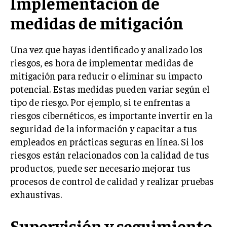
Implementación de
medidas de mitigación
INVERSIONES Y MERCADOS FINANCIEROS
CONTABILIDAD EMPRESARIAL
Una vez que hayas identificado y analizado los
ECONOMÍA EMPRESARIAL
riesgos, es hora de implementar medidas de
mitigación para reducir o eliminar su impacto
INTERNACIONAL
potencial. Estas medidas pueden variar según el
NEGOCIOS INTERNACIONALES
tipo de riesgo. Por ejemplo, si te enfrentas a
COMERCIO INTERNACIONAL
riesgos cibernéticos, es importante invertir en la
seguridad de la información y capacitar a tus
EXPANSIÓN GLOBAL
empleados en prácticas seguras en línea. Si los
IMPORTACIÓN Y EXPORTACIÓN
riesgos están relacionados con la calidad de tus
productos, puede ser necesario mejorar tus
ALIANZAS ESTRATÉGICAS
procesos de control de calidad y realizar pruebas
TECNOLOGIA
exhaustivas.
SOSTENIBILIDAD Y MEDIO AMBIENTE
GESTIÓN DE LA INNOVACIÓN TECNOLÓGICA
Supervisión y seguimiento