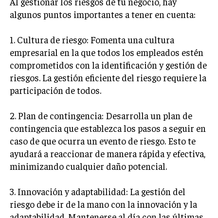
Al gestionar los riesgos de tu negocio, hay
algunos puntos importantes a tener en cuenta:
MARKETING B2B
MARKETING B2C
1. Cultura de riesgo: Fomenta una cultura
empresarial en la que todos los empleados estén
FRANQUICIAS
comprometidos con la identificación y gestión de
MARKETING DE INFLUENCERS
riesgos. La gestión eficiente del riesgo requiere la
participación de todos.
E-COMMERCE
E-COMMERCE Y COMERCIO ELECTRÓNICO
2. Plan de contingencia: Desarrolla un plan de
ESTRATEGIAS DE PRICING Y GESTIÓN DE
contingencia que establezca los pasos a seguir en
PRECIOS
caso de que ocurra un evento de riesgo. Esto te
GESTIÓN DE CRISIS EMPRESARIALES
ayudará a reaccionar de manera rápida y efectiva,
minimizando cualquier daño potencial.
EMPRESAS Y STARTUPS TECNOLÓGICAS
GESTIÓN DE LA EXPERIENCIA DEL CLIENTE
3. Innovación y adaptabilidad: La gestión del
riesgo debe ir de la mano con la innovación y la
MÁS
adaptabilidad. Mantenerse al día con las últimas
PROYECTOS