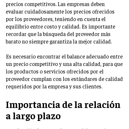
precios competitivos. Las empresas deben
TRANSFORMACIÓN DIGITAL
evaluar cuidadosamente los precios ofrecidos
ANALÍTICA EMPRESARIAL Y BUSINESS
por los proveedores, teniendo en cuenta el
INTELLIGENCE
equilibrio entre costo y calidad. Es importante
recordar que la búsqueda del proveedor más
CIBERSEGURIDAD EMPRESARIAL
barato no siempre garantiza la mejor calidad.
ESTRATEGIA
EMPRESAS FAMILIARES Y SUCESIÓN
Es necesario encontrar el balance adecuado entre
un precio competitivo y una alta calidad, para que
GESTIÓN DEL RIESGO EMPRESARIAL
los productos o servicios ofrecidos por el
NEGOCIACIÓN Y RESOLUCIÓN DE CONFLICTOS
proveedor cumplan con los estándares de calidad
requeridos por la empresa y sus clientes.
DERECHO EMPRESARIAL Y REGULACIONES
ÉXITO EMPRESARIAL Y CASOS DE ESTUDIO
Importancia de la relación
GOBIERNO CORPORATIVO
a largo plazo
NEGOCIOS
ESTRATEGIAS DE NEGOCIOS