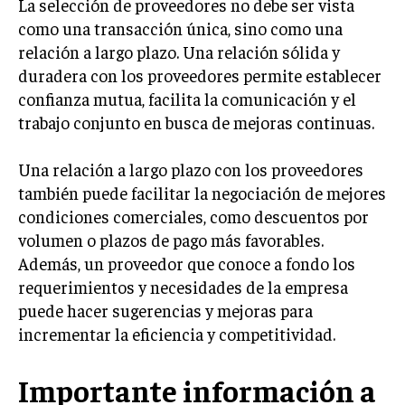
La selección de proveedores no debe ser vista
como una transacción única, sino como una
MARKETING B2B
relación a largo plazo. Una relación sólida y
MARKETING B2C
duradera con los proveedores permite establecer
confianza mutua, facilita la comunicación y el
FRANQUICIAS
trabajo conjunto en busca de mejoras continuas.
MARKETING DE INFLUENCERS
Una relación a largo plazo con los proveedores
E-COMMERCE
también puede facilitar la negociación de mejores
E-COMMERCE Y COMERCIO ELECTRÓNICO
condiciones comerciales, como descuentos por
ESTRATEGIAS DE PRICING Y GESTIÓN DE
volumen o plazos de pago más favorables.
PRECIOS
Además, un proveedor que conoce a fondo los
GESTIÓN DE CRISIS EMPRESARIALES
requerimientos y necesidades de la empresa
puede hacer sugerencias y mejoras para
EMPRESAS Y STARTUPS TECNOLÓGICAS
incrementar la eficiencia y competitividad.
GESTIÓN DE LA EXPERIENCIA DEL CLIENTE
Importante información a
MÁS
PROYECTOS