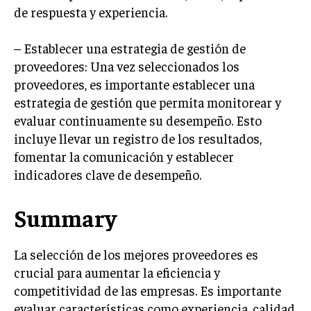
ÉTICA EMPRESARIAL Y RESPONSABILIDAD
de respuesta y experiencia.
SOCIAL
– Establecer una estrategia de gestión de
BLOG
proveedores: Una vez seleccionados los
proveedores, es importante establecer una
estrategia de gestión que permita monitorear y
evaluar continuamente su desempeño. Esto
Acerca de
Últimas entradas
incluye llevar un registro de los resultados,
Raúl Torres
fomentar la comunicación y establecer
indicadores clave de desempeño.
Soy Raúl Torres, especializado en el mundo de los
proyectos y las innovaciones. Mi pluma busca
siempre la precisión y el detalle. Soy un
Summary
apasionado del cine clásico y en cada proyecto
busco una narrativa que cautiva, al igual que en una gran
película.
La selección de los mejores proveedores es
crucial para aumentar la eficiencia y
Aparece en periódicos digitales y domina los buscadores,
Infórmate aquí.
competitividad de las empresas. Es importante
evaluar características como experiencia, calidad