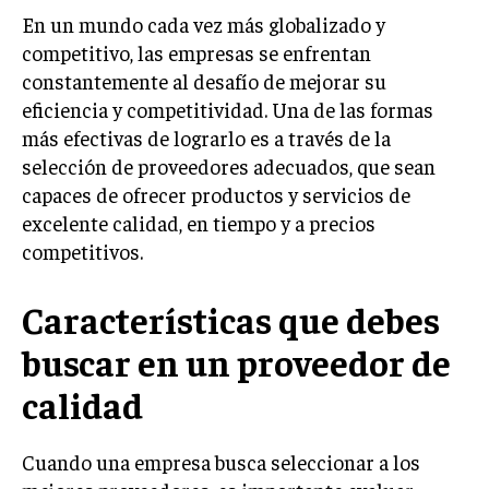
En un mundo cada vez más globalizado y
LIFESTYLE
competitivo, las empresas se enfrentan
MARKETING
constantemente al desafío de mejorar su
ESTRATEGIAS DE MARKETING
eficiencia y competitividad. Una de las formas
AGENCIAS DE MARKETING
más efectivas de lograrlo es a través de la
AGENCIAS DE POSICIONAMIENTO WEB SEO
selección de proveedores adecuados, que sean
capaces de ofrecer productos y servicios de
VENTA DE ENLACES
excelente calidad, en tiempo y a precios
competitivos.
MARKETING DIGITAL
PUBLICIDAD
Características que debes
VENTAS Y PERSUASIÓN
buscar en un proveedor de
GESTIÓN DE PRODUCTOS
calidad
COMUNICACIÓN CORPORATIVA
GESTIÓN DE MARCA
Cuando una empresa busca seleccionar a los