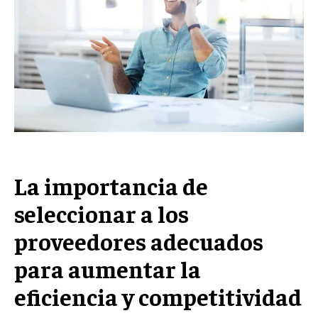
Welcome to Liberty Case
We have a curated list of the most noteworthy news from all
across the globe. With any subscription plan, you get access
to
exclusive articles
that let you stay ahead of the curve.
Your Profile
NEWS
LIFESTYLE
PUBLIC OPINION
La importancia de
seleccionar a los
proveedores adecuados
para aumentar la
eficiencia y competitividad