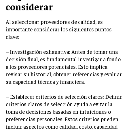
considerar
GESTIÓN DE PROYECTOS
GESTIÓN DE OPERACIONES Y CADENA DE
Al seleccionar proveedores de calidad, es
SUMINISTRO
importante considerar los siguientes puntos
LOGÍSTICA EMPRESARIAL
clave:
CALIDAD Y MEJORA CONTINUA
– Investigación exhaustiva: Antes de tomar una
TALENTOS
decisión final, es fundamental investigar a fondo
RECURSOS HUMANOS Y GESTIÓN DEL
a los proveedores potenciales. Esto implica
TALENTO
revisar su historial, obtener referencias y evaluar
COMPENSACIÓN Y BENEFICIOS
su capacidad técnica y financiera.
RECLUTAMIENTO Y SELECCIÓN
– Establecer criterios de selección claros: Definir
DESARROLLO DE PERSONAL
criterios claros de selección ayuda a evitar la
toma de decisiones basadas en intuiciones o
GESTIÓN DEL DESEMPEÑO
preferencias personales. Estos criterios pueden
CULTURA Y CLIMA ORGANIZACIONAL
incluir aspectos como calidad, costo, capacidad