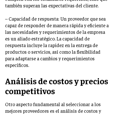
también superan las expectativas del cliente.
INVERSIONES Y MERCADOS FINANCIEROS
– Capacidad de respuesta: Un proveedor que sea
CONTABILIDAD EMPRESARIAL
capaz de responder de manera rápida y eficiente a
ECONOMÍA EMPRESARIAL
las necesidades y requerimientos de la empresa
es un aliado estratégico. La capacidad de
INTERNACIONAL
respuesta incluye la rapidez en la entrega de
NEGOCIOS INTERNACIONALES
productos o servicios, así como la flexibilidad
COMERCIO INTERNACIONAL
para adaptarse a cambios y requerimientos
específicos.
EXPANSIÓN GLOBAL
IMPORTACIÓN Y EXPORTACIÓN
Análisis de costos y precios
ALIANZAS ESTRATÉGICAS
competitivos
TECNOLOGIA
SOSTENIBILIDAD Y MEDIO AMBIENTE
Otro aspecto fundamental al seleccionar a los
mejores proveedores es el análisis de costos y
GESTIÓN DE LA INNOVACIÓN TECNOLÓGICA