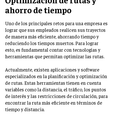
LIFESTYLE
ahorro de tiempo
MARKETING
ESTRATEGIAS DE MARKETING
Uno de los principales retos para una empresa es
lograr que sus empleados realicen sus trayectos
AGENCIAS DE MARKETING
de manera más eficiente, ahorrando tiempo y
AGENCIAS DE POSICIONAMIENTO WEB SEO
reduciendo los tiempos muertos. Para lograr
VENTA DE ENLACES
esto, es fundamental contar con tecnologías y
herramientas que permitan optimizar las rutas.
MARKETING DIGITAL
PUBLICIDAD
Actualmente, existen aplicaciones y software
especializados en la planificación y optimización
VENTAS Y PERSUASIÓN
de rutas. Estas herramientas tienen en cuenta
GESTIÓN DE PRODUCTOS
variables como la distancia, el tráfico, los puntos
de interés y las restricciones de circulación, para
COMUNICACIÓN CORPORATIVA
encontrar la ruta más eficiente en términos de
GESTIÓN DE MARCA
tiempo y distancia.