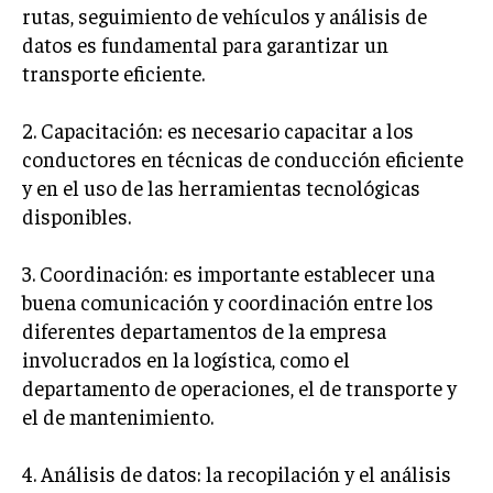
rutas, seguimiento de vehículos y análisis de
GESTIÓN DE PROYECTOS
datos es fundamental para garantizar un
GESTIÓN DE OPERACIONES Y CADENA DE
transporte eficiente.
SUMINISTRO
LOGÍSTICA EMPRESARIAL
2. Capacitación: es necesario capacitar a los
conductores en técnicas de conducción eficiente
CALIDAD Y MEJORA CONTINUA
y en el uso de las herramientas tecnológicas
disponibles.
TALENTOS
RECURSOS HUMANOS Y GESTIÓN DEL
TALENTO
3. Coordinación: es importante establecer una
buena comunicación y coordinación entre los
COMPENSACIÓN Y BENEFICIOS
diferentes departamentos de la empresa
RECLUTAMIENTO Y SELECCIÓN
involucrados en la logística, como el
DESARROLLO DE PERSONAL
departamento de operaciones, el de transporte y
el de mantenimiento.
GESTIÓN DEL DESEMPEÑO
CULTURA Y CLIMA ORGANIZACIONAL
4. Análisis de datos: la recopilación y el análisis