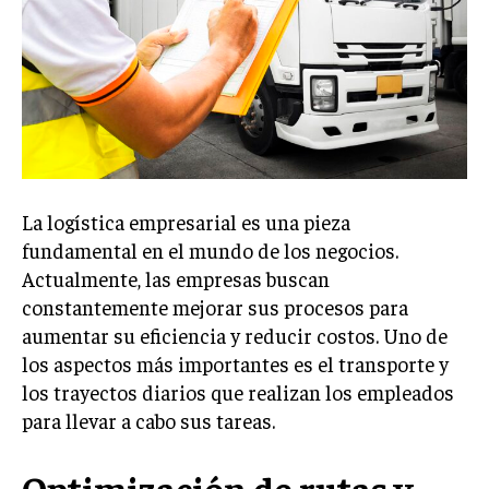
Welcome to Liberty Case
We have a curated list of the most noteworthy news from all
across the globe. With any subscription plan, you get access
to
exclusive articles
that let you stay ahead of the curve.
Your Profile
NEWS
LIFESTYLE
PUBLIC OPINION
La logística empresarial es una pieza
fundamental en el mundo de los negocios.
Actualmente, las empresas buscan
constantemente mejorar sus procesos para
aumentar su eficiencia y reducir costos. Uno de
los aspectos más importantes es el transporte y
los trayectos diarios que realizan los empleados
para llevar a cabo sus tareas.
Optimización de rutas y