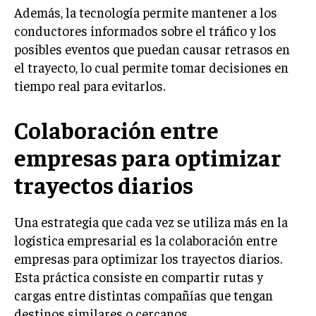
Además, la tecnología permite mantener a los
TRANSFORMACIÓN DIGITAL
conductores informados sobre el tráfico y los
ANALÍTICA EMPRESARIAL Y BUSINESS
posibles eventos que puedan causar retrasos en
INTELLIGENCE
el trayecto, lo cual permite tomar decisiones en
CIBERSEGURIDAD EMPRESARIAL
tiempo real para evitarlos.
ESTRATEGIA
Colaboración entre
EMPRESAS FAMILIARES Y SUCESIÓN
empresas para optimizar
GESTIÓN DEL RIESGO EMPRESARIAL
trayectos diarios
NEGOCIACIÓN Y RESOLUCIÓN DE CONFLICTOS
DERECHO EMPRESARIAL Y REGULACIONES
Una estrategia que cada vez se utiliza más en la
ÉXITO EMPRESARIAL Y CASOS DE ESTUDIO
logística empresarial es la colaboración entre
empresas para optimizar los trayectos diarios.
GOBIERNO CORPORATIVO
Esta práctica consiste en compartir rutas y
cargas entre distintas compañías que tengan
NEGOCIOS
ESTRATEGIAS DE NEGOCIOS
destinos similares o cercanos.