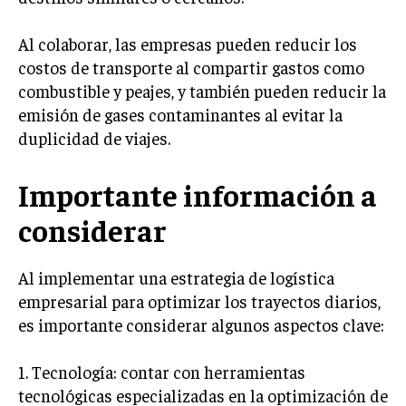
MARKETING B2B
Al colaborar, las empresas pueden reducir los
MARKETING B2C
costos de transporte al compartir gastos como
combustible y peajes, y también pueden reducir la
FRANQUICIAS
emisión de gases contaminantes al evitar la
MARKETING DE INFLUENCERS
duplicidad de viajes.
E-COMMERCE
Importante información a
E-COMMERCE Y COMERCIO ELECTRÓNICO
considerar
ESTRATEGIAS DE PRICING Y GESTIÓN DE
PRECIOS
Al implementar una estrategia de logística
GESTIÓN DE CRISIS EMPRESARIALES
empresarial para optimizar los trayectos diarios,
EMPRESAS Y STARTUPS TECNOLÓGICAS
es importante considerar algunos aspectos clave:
GESTIÓN DE LA EXPERIENCIA DEL CLIENTE
1. Tecnología: contar con herramientas
MÁS
tecnológicas especializadas en la optimización de
PROYECTOS