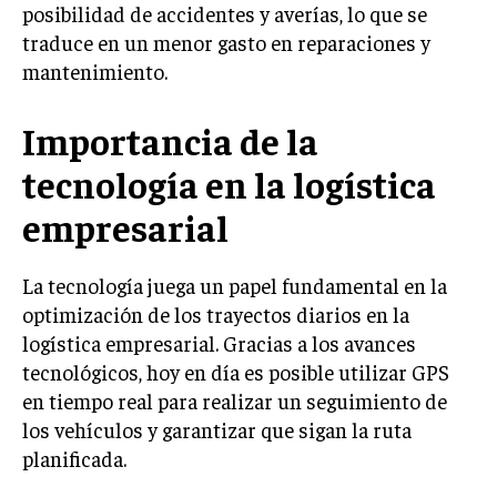
posibilidad de accidentes y averías, lo que se
INVERSIONES Y MERCADOS FINANCIEROS
traduce en un menor gasto en reparaciones y
mantenimiento.
CONTABILIDAD EMPRESARIAL
ECONOMÍA EMPRESARIAL
Importancia de la
tecnología en la logística
INTERNACIONAL
NEGOCIOS INTERNACIONALES
empresarial
COMERCIO INTERNACIONAL
EXPANSIÓN GLOBAL
La tecnología juega un papel fundamental en la
optimización de los trayectos diarios en la
IMPORTACIÓN Y EXPORTACIÓN
logística empresarial. Gracias a los avances
ALIANZAS ESTRATÉGICAS
tecnológicos, hoy en día es posible utilizar GPS
en tiempo real para realizar un seguimiento de
TECNOLOGIA
los vehículos y garantizar que sigan la ruta
SOSTENIBILIDAD Y MEDIO AMBIENTE
planificada.
GESTIÓN DE LA INNOVACIÓN TECNOLÓGICA