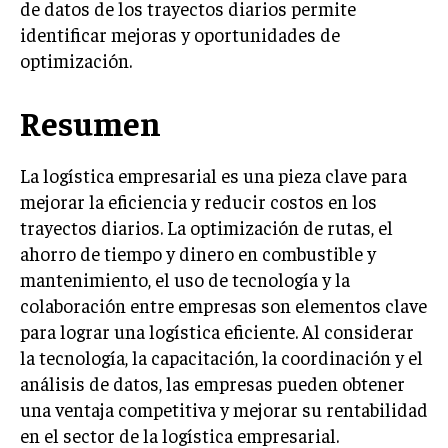
de datos de los trayectos diarios permite
ÉTICA EMPRESARIAL Y RESPONSABILIDAD
identificar mejoras y oportunidades de
SOCIAL
optimización.
BLOG
Resumen
La logística empresarial es una pieza clave para
Acerca de
Últimas entradas
mejorar la eficiencia y reducir costos en los
Raúl Torres
trayectos diarios. La optimización de rutas, el
Soy Raúl Torres, especializado en el mundo de los
ahorro de tiempo y dinero en combustible y
proyectos y las innovaciones. Mi pluma busca
mantenimiento, el uso de tecnología y la
siempre la precisión y el detalle. Soy un
colaboración entre empresas son elementos clave
apasionado del cine clásico y en cada proyecto
para lograr una logística eficiente. Al considerar
busco una narrativa que cautiva, al igual que en una gran
película.
la tecnología, la capacitación, la coordinación y el
análisis de datos, las empresas pueden obtener
Aparece en periódicos digitales y domina los buscadores,
una ventaja competitiva y mejorar su rentabilidad
Infórmate aquí.
en el sector de la logística empresarial.