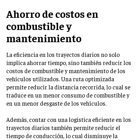
INVESTIGACIÓN DE MERCADO
Ahorro de costos en
ANÁLISIS DE COMPETENCIA
combustible y
GESTIÓN DE CLIENTES
mantenimiento
EMPRENDIMIENTO
INNOVACIÓN EMPRESARIAL
La eficiencia en los trayectos diarios no solo
GESTIÓN DEL CAMBIO
implica ahorrar tiempo, sino también reducir los
costos de combustible y mantenimiento de los
LIDERAZGO
vehículos utilizados. Una ruta optimizada
HABILIDADES DIRECTIVAS
permite reducir la distancia recorrida, lo cual se
traduce en un menor consumo de combustible y
EMPRENDIMIENTO
en un menor desgaste de los vehículos.
PLANIFICACIÓN EMPRESARIAL
Además, contar con una logística eficiente en los
FINANZAS
trayectos diarios también permite reducir el
FINANZAS Y CONTABILIDAD
tiempo de conducción, lo cual disminuye la
GESTIÓN DE RECURSOS FINANCIEROS