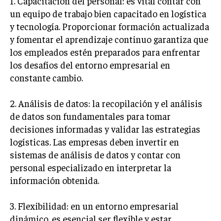
1. Capacitación del personal: es vital contar con
un equipo de trabajo bien capacitado en logística
MARKETING B2B
y tecnología. Proporcionar formación actualizada
MARKETING B2C
y fomentar el aprendizaje continuo garantiza que
los empleados estén preparados para enfrentar
FRANQUICIAS
los desafíos del entorno empresarial en
MARKETING DE INFLUENCERS
constante cambio.
E-COMMERCE
2. Análisis de datos: la recopilación y el análisis
E-COMMERCE Y COMERCIO ELECTRÓNICO
de datos son fundamentales para tomar
ESTRATEGIAS DE PRICING Y GESTIÓN DE
decisiones informadas y validar las estrategias
PRECIOS
logísticas. Las empresas deben invertir en
GESTIÓN DE CRISIS EMPRESARIALES
sistemas de análisis de datos y contar con
personal especializado en interpretar la
EMPRESAS Y STARTUPS TECNOLÓGICAS
información obtenida.
GESTIÓN DE LA EXPERIENCIA DEL CLIENTE
3. Flexibilidad: en un entorno empresarial
MÁS
dinámico, es esencial ser flexible y estar
PROYECTOS