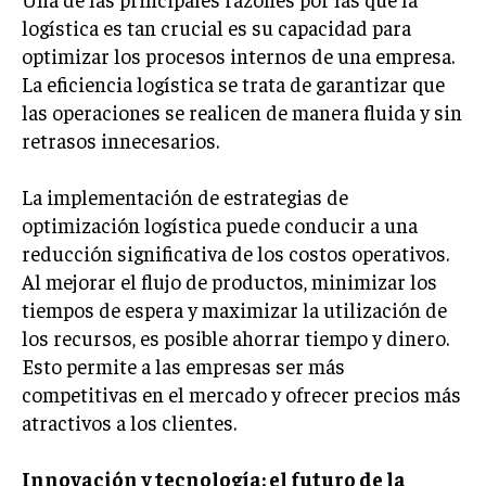
logística es tan crucial es su capacidad para
LIFESTYLE
optimizar los procesos internos de una empresa.
MARKETING
La eficiencia logística se trata de garantizar que
ESTRATEGIAS DE MARKETING
las operaciones se realicen de manera fluida y sin
AGENCIAS DE MARKETING
retrasos innecesarios.
AGENCIAS DE POSICIONAMIENTO WEB SEO
La implementación de estrategias de
VENTA DE ENLACES
optimización logística puede conducir a una
MARKETING DIGITAL
reducción significativa de los costos operativos.
Al mejorar el flujo de productos, minimizar los
PUBLICIDAD
tiempos de espera y maximizar la utilización de
VENTAS Y PERSUASIÓN
los recursos, es posible ahorrar tiempo y dinero.
Esto permite a las empresas ser más
GESTIÓN DE PRODUCTOS
competitivas en el mercado y ofrecer precios más
COMUNICACIÓN CORPORATIVA
atractivos a los clientes.
GESTIÓN DE MARCA
Innovación y tecnología: el futuro de la