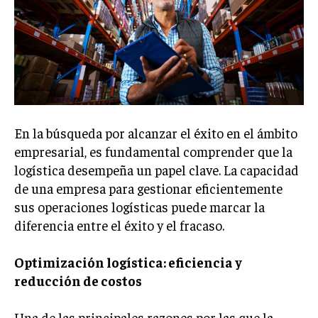
Welcome to Liberty Case
We have a curated list of the most noteworthy news from all
across the globe. With any subscription plan, you get access
to
exclusive articles
that let you stay ahead of the curve.
Your Profile
NEWS
LIFESTYLE
PUBLIC OPINION
En la búsqueda por alcanzar el éxito en el ámbito
empresarial, es fundamental comprender que la
logística desempeña un papel clave. La capacidad
de una empresa para gestionar eficientemente
sus operaciones logísticas puede marcar la
diferencia entre el éxito y el fracaso.
Optimización logística: eficiencia y
reducción de costos
Una de las principales razones por las que la