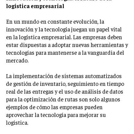
INVESTIGACIÓN DE MERCADO
logística empresarial
ANÁLISIS DE COMPETENCIA
En un mundo en constante evolución, la
GESTIÓN DE CLIENTES
innovación y la tecnología juegan un papel vital
en la logística empresarial. Las empresas deben
EMPRENDIMIENTO
estar dispuestas a adoptar nuevas herramientas y
INNOVACIÓN EMPRESARIAL
tecnologías para mantenerse a la vanguardia del
GESTIÓN DEL CAMBIO
mercado.
LIDERAZGO
La implementación de sistemas automatizados
HABILIDADES DIRECTIVAS
de gestión de inventario, seguimiento en tiempo
EMPRENDIMIENTO
real de las entregas y el uso de análisis de datos
para la optimización de rutas son solo algunos
PLANIFICACIÓN EMPRESARIAL
ejemplos de cómo las empresas pueden
aprovechar la tecnología para mejorar su
FINANZAS
logística.
FINANZAS Y CONTABILIDAD
GESTIÓN DE RECURSOS FINANCIEROS