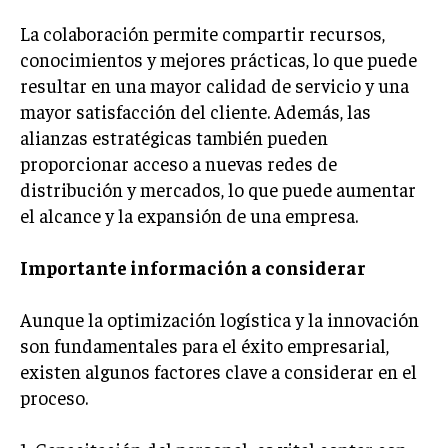
TRANSFORMACIÓN DIGITAL
La colaboración permite compartir recursos,
conocimientos y mejores prácticas, lo que puede
ANALÍTICA EMPRESARIAL Y BUSINESS
INTELLIGENCE
resultar en una mayor calidad de servicio y una
mayor satisfacción del cliente. Además, las
CIBERSEGURIDAD EMPRESARIAL
alianzas estratégicas también pueden
proporcionar acceso a nuevas redes de
ESTRATEGIA
EMPRESAS FAMILIARES Y SUCESIÓN
distribución y mercados, lo que puede aumentar
el alcance y la expansión de una empresa.
GESTIÓN DEL RIESGO EMPRESARIAL
NEGOCIACIÓN Y RESOLUCIÓN DE CONFLICTOS
Importante información a considerar
DERECHO EMPRESARIAL Y REGULACIONES
Aunque la optimización logística y la innovación
ÉXITO EMPRESARIAL Y CASOS DE ESTUDIO
son fundamentales para el éxito empresarial,
existen algunos factores clave a considerar en el
GOBIERNO CORPORATIVO
proceso.
NEGOCIOS
ESTRATEGIAS DE NEGOCIOS