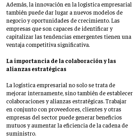
Además, la innovación en la logística empresarial
INVERSIONES Y MERCADOS FINANCIEROS
también puede dar lugar a nuevos modelos de
negocio y oportunidades de crecimiento. Las
CONTABILIDAD EMPRESARIAL
empresas que son capaces de identificar y
ECONOMÍA EMPRESARIAL
capitalizar las tendencias emergentes tienen una
ventaja competitiva significativa.
INTERNACIONAL
NEGOCIOS INTERNACIONALES
La importancia de la colaboración y las
COMERCIO INTERNACIONAL
alianzas estratégicas
EXPANSIÓN GLOBAL
La logística empresarial no solo se trata de
IMPORTACIÓN Y EXPORTACIÓN
mejorar internamente, sino también de establecer
colaboraciones y alianzas estratégicas. Trabajar
ALIANZAS ESTRATÉGICAS
en conjunto con proveedores, clientes y otras
empresas del sector puede generar beneficios
TECNOLOGIA
SOSTENIBILIDAD Y MEDIO AMBIENTE
mutuos y aumentar la eficiencia de la cadena de
suministro.
GESTIÓN DE LA INNOVACIÓN TECNOLÓGICA