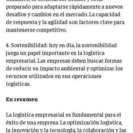
GESTIÓN DE PROYECTOS
preparado para adaptarse rápidamente a nuevos
desafíos y cambios en el mercado. La capacidad
GESTIÓN DE OPERACIONES Y CADENA DE
de respuesta y la agilidad son factores clave para
SUMINISTRO
mantenerse competitivo.
LOGÍSTICA EMPRESARIAL
4. Sostenibilidad: hoy en día, la sostenibilidad
CALIDAD Y MEJORA CONTINUA
juega un papel importante en la logística
TALENTOS
empresarial. Las empresas deben buscar formas
RECURSOS HUMANOS Y GESTIÓN DEL
de reducir su impacto ambiental y optimizar los
TALENTO
recursos utilizados en sus operaciones
COMPENSACIÓN Y BENEFICIOS
logísticas.
RECLUTAMIENTO Y SELECCIÓN
En resumen
DESARROLLO DE PERSONAL
La logística empresarial es fundamental para el
GESTIÓN DEL DESEMPEÑO
éxito de una empresa. La optimización logística,
CULTURA Y CLIMA ORGANIZACIONAL
la innovación y la tecnología, la colaboración y las