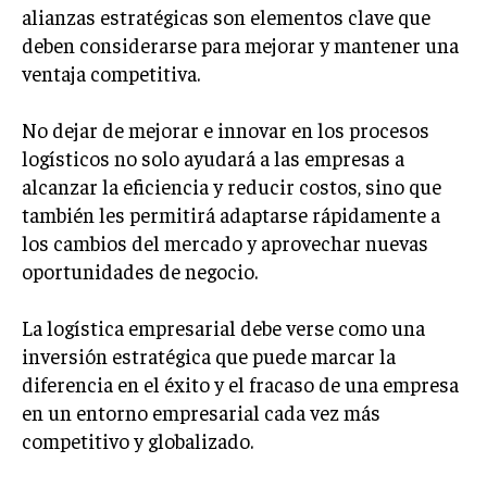
alianzas estratégicas son elementos clave que
ÉTICA EMPRESARIAL Y RESPONSABILIDAD
SOCIAL
deben considerarse para mejorar y mantener una
ventaja competitiva.
BLOG
No dejar de mejorar e innovar en los procesos
logísticos no solo ayudará a las empresas a
alcanzar la eficiencia y reducir costos, sino que
Acerca de
Últimas entradas
también les permitirá adaptarse rápidamente a
los cambios del mercado y aprovechar nuevas
Raúl Torres
oportunidades de negocio.
Soy Raúl Torres, especializado en el mundo de los
proyectos y las innovaciones. Mi pluma busca
siempre la precisión y el detalle. Soy un
La logística empresarial debe verse como una
apasionado del cine clásico y en cada proyecto
inversión estratégica que puede marcar la
busco una narrativa que cautiva, al igual que en una gran
diferencia en el éxito y el fracaso de una empresa
película.
en un entorno empresarial cada vez más
Aparece en periódicos digitales y domina los buscadores,
competitivo y globalizado.
Infórmate aquí.