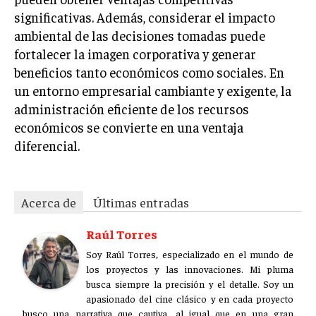
ÉTICA EMPRESARIAL Y RESPONSABILIDAD
significativas. Además, considerar el impacto
SOCIAL
ambiental de las decisiones tomadas puede
fortalecer la imagen corporativa y generar
BLOG
beneficios tanto económicos como sociales. En
un entorno empresarial cambiante y exigente, la
administración eficiente de los recursos
económicos se convierte en una ventaja
Acerca de
Últimas entradas
diferencial.
Raúl Torres
Soy Raúl Torres, especializado en el mundo de los
proyectos y las innovaciones. Mi pluma busca
Acerca de
Últimas entradas
siempre la precisión y el detalle. Soy un
apasionado del cine clásico y en cada proyecto
Raúl Torres
busco una narrativa que cautiva, al igual que en una gran
película.
Soy Raúl Torres, especializado en el mundo de
los proyectos y las innovaciones. Mi pluma
Aparece en periódicos digitales y domina los buscadores,
busca siempre la precisión y el detalle. Soy un
Infórmate aquí.
apasionado del cine clásico y en cada proyecto
busco una narrativa que cautiva, al igual que en una gran