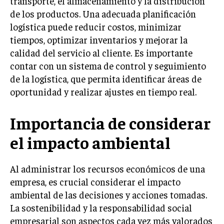
transporte, el almacenamiento y la distribución
de los productos. Una adecuada planificación
MARKETING B2B
logística puede reducir costos, minimizar
MARKETING B2C
tiempos, optimizar inventarios y mejorar la
calidad del servicio al cliente. Es importante
FRANQUICIAS
contar con un sistema de control y seguimiento
MARKETING DE INFLUENCERS
de la logística, que permita identificar áreas de
oportunidad y realizar ajustes en tiempo real.
E-COMMERCE
E-COMMERCE Y COMERCIO ELECTRÓNICO
Importancia de considerar
ESTRATEGIAS DE PRICING Y GESTIÓN DE
PRECIOS
el impacto ambiental
GESTIÓN DE CRISIS EMPRESARIALES
Al administrar los recursos económicos de una
EMPRESAS Y STARTUPS TECNOLÓGICAS
empresa, es crucial considerar el impacto
GESTIÓN DE LA EXPERIENCIA DEL CLIENTE
ambiental de las decisiones y acciones tomadas.
La sostenibilidad y la responsabilidad social
MÁS
empresarial son aspectos cada vez más valorados
PROYECTOS