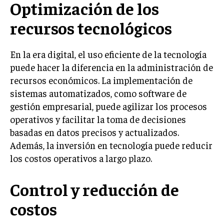
Optimización de los
INVERSIONES Y MERCADOS FINANCIEROS
recursos tecnológicos
CONTABILIDAD EMPRESARIAL
En la era digital, el uso eficiente de la tecnología
ECONOMÍA EMPRESARIAL
puede hacer la diferencia en la administración de
recursos económicos. La implementación de
INTERNACIONAL
NEGOCIOS INTERNACIONALES
sistemas automatizados, como software de
gestión empresarial, puede agilizar los procesos
COMERCIO INTERNACIONAL
operativos y facilitar la toma de decisiones
EXPANSIÓN GLOBAL
basadas en datos precisos y actualizados.
Además, la inversión en tecnología puede reducir
IMPORTACIÓN Y EXPORTACIÓN
los costos operativos a largo plazo.
ALIANZAS ESTRATÉGICAS
Control y reducción de
TECNOLOGIA
SOSTENIBILIDAD Y MEDIO AMBIENTE
costos
GESTIÓN DE LA INNOVACIÓN TECNOLÓGICA