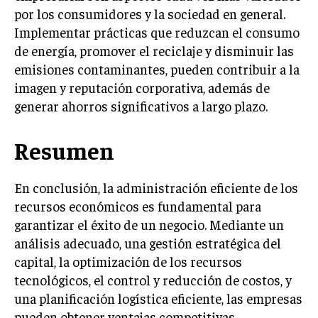
por los consumidores y la sociedad en general.
GESTIÓN DE PROYECTOS
Implementar prácticas que reduzcan el consumo
GESTIÓN DE OPERACIONES Y CADENA DE
de energía, promover el reciclaje y disminuir las
SUMINISTRO
emisiones contaminantes, pueden contribuir a la
LOGÍSTICA EMPRESARIAL
imagen y reputación corporativa, además de
generar ahorros significativos a largo plazo.
CALIDAD Y MEJORA CONTINUA
TALENTOS
Resumen
RECURSOS HUMANOS Y GESTIÓN DEL
TALENTO
En conclusión, la administración eficiente de los
COMPENSACIÓN Y BENEFICIOS
recursos económicos es fundamental para
RECLUTAMIENTO Y SELECCIÓN
garantizar el éxito de un negocio. Mediante un
análisis adecuado, una gestión estratégica del
DESARROLLO DE PERSONAL
capital, la optimización de los recursos
GESTIÓN DEL DESEMPEÑO
tecnológicos, el control y reducción de costos, y
una planificación logística eficiente, las empresas
CULTURA Y CLIMA ORGANIZACIONAL
pueden obtener ventajas competitivas