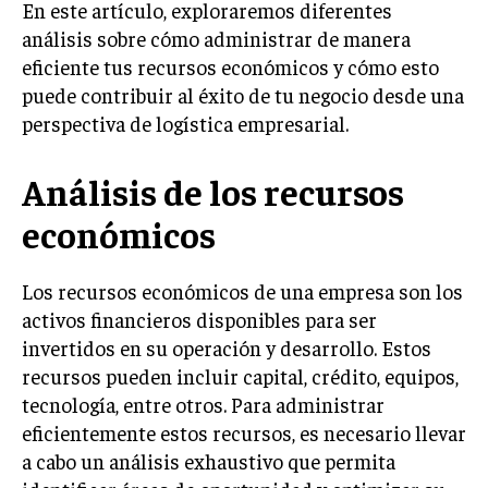
En este artículo, exploraremos diferentes
LIFESTYLE
análisis sobre cómo administrar de manera
eficiente tus recursos económicos y cómo esto
MARKETING
puede contribuir al éxito de tu negocio desde una
ESTRATEGIAS DE MARKETING
perspectiva de logística empresarial.
AGENCIAS DE MARKETING
AGENCIAS DE POSICIONAMIENTO WEB SEO
Análisis de los recursos
VENTA DE ENLACES
económicos
MARKETING DIGITAL
Los recursos económicos de una empresa son los
PUBLICIDAD
activos financieros disponibles para ser
VENTAS Y PERSUASIÓN
invertidos en su operación y desarrollo. Estos
GESTIÓN DE PRODUCTOS
recursos pueden incluir capital, crédito, equipos,
tecnología, entre otros. Para administrar
COMUNICACIÓN CORPORATIVA
eficientemente estos recursos, es necesario llevar
GESTIÓN DE MARCA
a cabo un análisis exhaustivo que permita