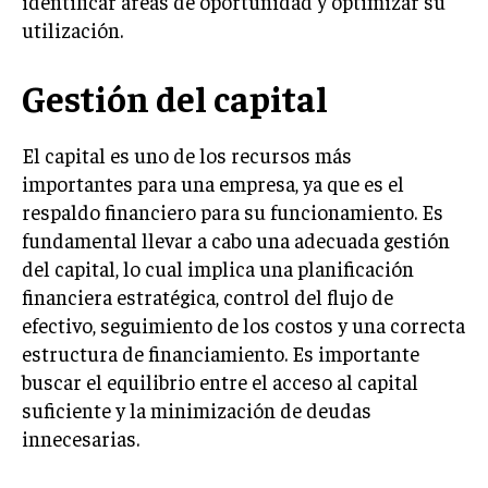
identificar áreas de oportunidad y optimizar su
INVESTIGACIÓN DE MERCADO
utilización.
ANÁLISIS DE COMPETENCIA
Gestión del capital
GESTIÓN DE CLIENTES
EMPRENDIMIENTO
El capital es uno de los recursos más
INNOVACIÓN EMPRESARIAL
importantes para una empresa, ya que es el
GESTIÓN DEL CAMBIO
respaldo financiero para su funcionamiento. Es
fundamental llevar a cabo una adecuada gestión
LIDERAZGO
del capital, lo cual implica una planificación
HABILIDADES DIRECTIVAS
financiera estratégica, control del flujo de
efectivo, seguimiento de los costos y una correcta
EMPRENDIMIENTO
estructura de financiamiento. Es importante
PLANIFICACIÓN EMPRESARIAL
buscar el equilibrio entre el acceso al capital
suficiente y la minimización de deudas
FINANZAS
innecesarias.
FINANZAS Y CONTABILIDAD
GESTIÓN DE RECURSOS FINANCIEROS