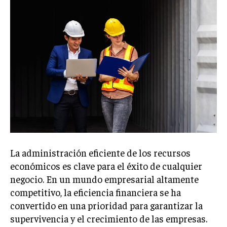
Welcome to Liberty Case
We have a curated list of the most noteworthy news from all
across the globe. With any subscription plan, you get access
to
exclusive articles
that let you stay ahead of the curve.
Your Profile
NEWS
LIFESTYLE
PUBLIC OPINION
La administración eficiente de los recursos
económicos es clave para el éxito de cualquier
negocio. En un mundo empresarial altamente
competitivo, la eficiencia financiera se ha
convertido en una prioridad para garantizar la
supervivencia y el crecimiento de las empresas.