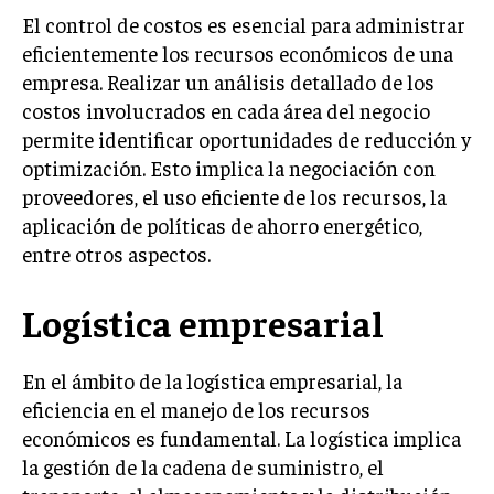
El control de costos es esencial para administrar
TRANSFORMACIÓN DIGITAL
eficientemente los recursos económicos de una
ANALÍTICA EMPRESARIAL Y BUSINESS
empresa. Realizar un análisis detallado de los
INTELLIGENCE
costos involucrados en cada área del negocio
CIBERSEGURIDAD EMPRESARIAL
permite identificar oportunidades de reducción y
optimización. Esto implica la negociación con
ESTRATEGIA
proveedores, el uso eficiente de los recursos, la
EMPRESAS FAMILIARES Y SUCESIÓN
aplicación de políticas de ahorro energético,
GESTIÓN DEL RIESGO EMPRESARIAL
entre otros aspectos.
NEGOCIACIÓN Y RESOLUCIÓN DE CONFLICTOS
Logística empresarial
DERECHO EMPRESARIAL Y REGULACIONES
ÉXITO EMPRESARIAL Y CASOS DE ESTUDIO
En el ámbito de la logística empresarial, la
eficiencia en el manejo de los recursos
GOBIERNO CORPORATIVO
económicos es fundamental. La logística implica
la gestión de la cadena de suministro, el
NEGOCIOS
ESTRATEGIAS DE NEGOCIOS