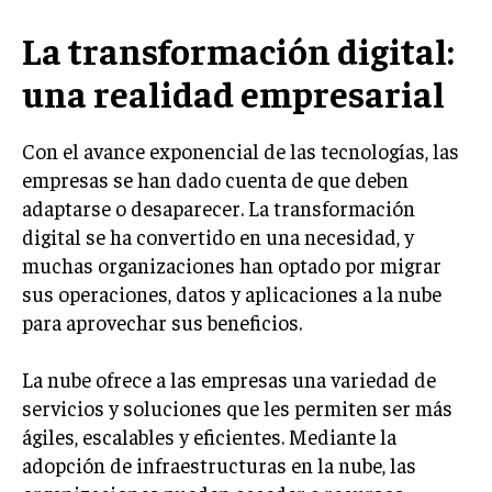
LIFESTYLE
La transformación digital:
MARKETING
una realidad empresarial
ESTRATEGIAS DE MARKETING
AGENCIAS DE MARKETING
Con el avance exponencial de las tecnologías, las
AGENCIAS DE POSICIONAMIENTO WEB SEO
empresas se han dado cuenta de que deben
VENTA DE ENLACES
adaptarse o desaparecer. La transformación
digital se ha convertido en una necesidad, y
MARKETING DIGITAL
muchas organizaciones han optado por migrar
sus operaciones, datos y aplicaciones a la nube
PUBLICIDAD
para aprovechar sus beneficios.
VENTAS Y PERSUASIÓN
GESTIÓN DE PRODUCTOS
La nube ofrece a las empresas una variedad de
servicios y soluciones que les permiten ser más
COMUNICACIÓN CORPORATIVA
ágiles, escalables y eficientes. Mediante la
GESTIÓN DE MARCA
adopción de infraestructuras en la nube, las