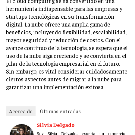
El cloud computing se ha convertido en una
ÉTICA EMPRESARIAL Y RESPONSABILIDAD
herramienta indispensable para las empresas y
SOCIAL
startups tecnológicas en su transformación
digital. La nube ofrece una amplia gama de
BLOG
beneficios, incluyendo flexibilidad, escalabilidad,
mayor seguridad y reducción de costos. Con el
avance continuo de la tecnología, se espera que el
Acerca de
Últimas entradas
uso de la nube siga creciendo y se convierta en el
pilar de la tecnología empresarial en el futuro.
Silvia Delgado
Sin embargo, es vital considerar cuidadosamente
Soy Silvia Delgado, experta en comercio
ciertos aspectos antes de migrar a la nube para
electrónico. Me fascina observar cómo la
garantizar una implementación exitosa.
tecnología ha transformado la forma en que
compramos y vendemos. En mi tiempo libre,
disfruto del senderismo, apreciando la belleza natural y la
tranquilidad que ofrece cada sendero.
Acerca de
Últimas entradas
Aparece en periódicos digitales y domina los buscadores,
Infórmate aquí.
Silvia Delgado
Soy Silvia Delgado, experta en comercio