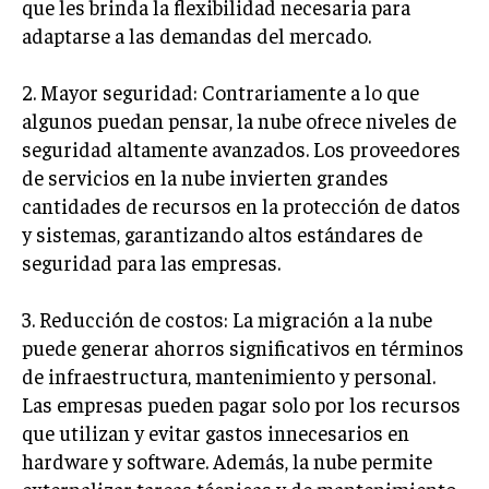
que les brinda la flexibilidad necesaria para
adaptarse a las demandas del mercado.
INVERSIONES Y MERCADOS FINANCIEROS
CONTABILIDAD EMPRESARIAL
2. Mayor seguridad: Contrariamente a lo que
algunos puedan pensar, la nube ofrece niveles de
ECONOMÍA EMPRESARIAL
seguridad altamente avanzados. Los proveedores
INTERNACIONAL
de servicios en la nube invierten grandes
NEGOCIOS INTERNACIONALES
cantidades de recursos en la protección de datos
y sistemas, garantizando altos estándares de
COMERCIO INTERNACIONAL
seguridad para las empresas.
EXPANSIÓN GLOBAL
3. Reducción de costos: La migración a la nube
IMPORTACIÓN Y EXPORTACIÓN
puede generar ahorros significativos en términos
ALIANZAS ESTRATÉGICAS
de infraestructura, mantenimiento y personal.
Las empresas pueden pagar solo por los recursos
TECNOLOGIA
que utilizan y evitar gastos innecesarios en
SOSTENIBILIDAD Y MEDIO AMBIENTE
hardware y software. Además, la nube permite
GESTIÓN DE LA INNOVACIÓN TECNOLÓGICA
externalizar tareas técnicas y de mantenimiento,