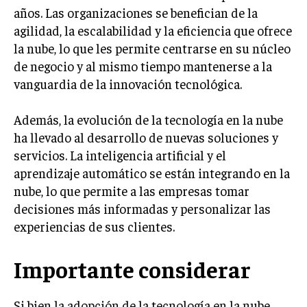
años. Las organizaciones se benefician de la
MARKETING B2B
agilidad, la escalabilidad y la eficiencia que ofrece
la nube, lo que les permite centrarse en su núcleo
MARKETING B2C
de negocio y al mismo tiempo mantenerse a la
FRANQUICIAS
vanguardia de la innovación tecnológica.
MARKETING DE INFLUENCERS
Además, la evolución de la tecnología en la nube
E-COMMERCE
ha llevado al desarrollo de nuevas soluciones y
E-COMMERCE Y COMERCIO ELECTRÓNICO
servicios. La inteligencia artificial y el
ESTRATEGIAS DE PRICING Y GESTIÓN DE
aprendizaje automático se están integrando en la
PRECIOS
nube, lo que permite a las empresas tomar
decisiones más informadas y personalizar las
GESTIÓN DE CRISIS EMPRESARIALES
experiencias de sus clientes.
EMPRESAS Y STARTUPS TECNOLÓGICAS
GESTIÓN DE LA EXPERIENCIA DEL CLIENTE
Importante considerar
MÁS
Si bien la adopción de la tecnología en la nube
PROYECTOS