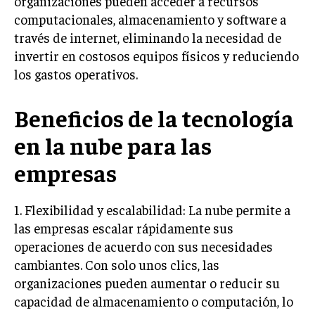
organizaciones pueden acceder a recursos
INVESTIGACIÓN DE MERCADO
computacionales, almacenamiento y software a
ANÁLISIS DE COMPETENCIA
través de internet, eliminando la necesidad de
invertir en costosos equipos físicos y reduciendo
GESTIÓN DE CLIENTES
los gastos operativos.
EMPRENDIMIENTO
INNOVACIÓN EMPRESARIAL
Beneficios de la tecnología
GESTIÓN DEL CAMBIO
en la nube para las
LIDERAZGO
empresas
HABILIDADES DIRECTIVAS
1. Flexibilidad y escalabilidad: La nube permite a
EMPRENDIMIENTO
las empresas escalar rápidamente sus
PLANIFICACIÓN EMPRESARIAL
operaciones de acuerdo con sus necesidades
cambiantes. Con solo unos clics, las
FINANZAS
organizaciones pueden aumentar o reducir su
FINANZAS Y CONTABILIDAD
capacidad de almacenamiento o computación, lo
GESTIÓN DE RECURSOS FINANCIEROS