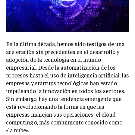
Welcome to Liberty Case
We have a curated list of the most noteworthy news from all
across the globe. With any subscription plan, you get access
to
exclusive articles
that let you stay ahead of the curve.
Your Profile
En la última década, hemos sido testigos de una
aceleración sin precedentes en el desarrollo y
NEWS
LIFESTYLE
PUBLIC OPINION
adopción de la tecnología en el mundo
empresarial. Desde la automatización de los
procesos hasta el uso de inteligencia artificial, las
empresas y startups tecnológicas han estado
impulsando la innovación en todos los sectores.
Sin embargo, hay una tendencia emergente que
está revolucionando la forma en que las
empresas manejan sus operaciones: el cloud
computing o, más comúnmente conocido como
«la nube».