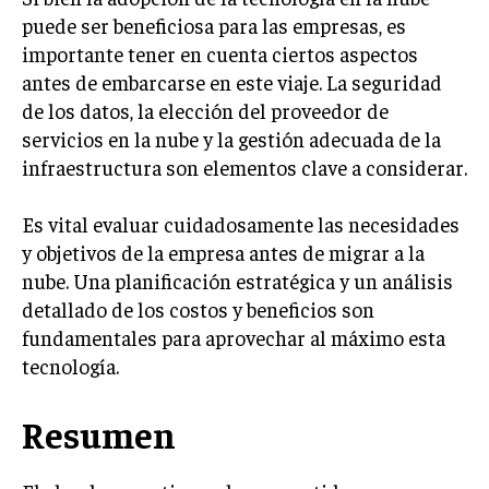
GESTIÓN DE PROYECTOS
puede ser beneficiosa para las empresas, es
importante tener en cuenta ciertos aspectos
GESTIÓN DE OPERACIONES Y CADENA DE
antes de embarcarse en este viaje. La seguridad
SUMINISTRO
de los datos, la elección del proveedor de
LOGÍSTICA EMPRESARIAL
servicios en la nube y la gestión adecuada de la
CALIDAD Y MEJORA CONTINUA
infraestructura son elementos clave a considerar.
TALENTOS
Es vital evaluar cuidadosamente las necesidades
RECURSOS HUMANOS Y GESTIÓN DEL
y objetivos de la empresa antes de migrar a la
TALENTO
nube. Una planificación estratégica y un análisis
COMPENSACIÓN Y BENEFICIOS
detallado de los costos y beneficios son
fundamentales para aprovechar al máximo esta
RECLUTAMIENTO Y SELECCIÓN
tecnología.
DESARROLLO DE PERSONAL
GESTIÓN DEL DESEMPEÑO
Resumen
CULTURA Y CLIMA ORGANIZACIONAL