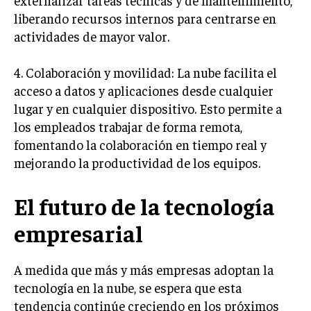
liberando recursos internos para centrarse en
TRANSFORMACIÓN DIGITAL
actividades de mayor valor.
ANALÍTICA EMPRESARIAL Y BUSINESS
INTELLIGENCE
4. Colaboración y movilidad: La nube facilita el
CIBERSEGURIDAD EMPRESARIAL
acceso a datos y aplicaciones desde cualquier
lugar y en cualquier dispositivo. Esto permite a
ESTRATEGIA
los empleados trabajar de forma remota,
EMPRESAS FAMILIARES Y SUCESIÓN
fomentando la colaboración en tiempo real y
GESTIÓN DEL RIESGO EMPRESARIAL
mejorando la productividad de los equipos.
NEGOCIACIÓN Y RESOLUCIÓN DE CONFLICTOS
El futuro de la tecnología
DERECHO EMPRESARIAL Y REGULACIONES
empresarial
ÉXITO EMPRESARIAL Y CASOS DE ESTUDIO
GOBIERNO CORPORATIVO
A medida que más y más empresas adoptan la
tecnología en la nube, se espera que esta
NEGOCIOS
tendencia continúe creciendo en los próximos
ESTRATEGIAS DE NEGOCIOS