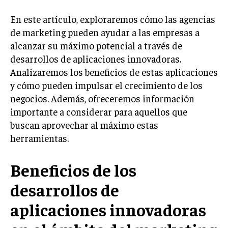
LIFESTYLE
En este artículo, exploraremos cómo las agencias
de marketing pueden ayudar a las empresas a
MARKETING
ESTRATEGIAS DE MARKETING
alcanzar su máximo potencial a través de
desarrollos de aplicaciones innovadoras.
AGENCIAS DE MARKETING
Analizaremos los beneficios de estas aplicaciones
AGENCIAS DE POSICIONAMIENTO WEB SEO
y cómo pueden impulsar el crecimiento de los
VENTA DE ENLACES
negocios. Además, ofreceremos información
importante a considerar para aquellos que
MARKETING DIGITAL
buscan aprovechar al máximo estas
PUBLICIDAD
herramientas.
VENTAS Y PERSUASIÓN
Beneficios de los
GESTIÓN DE PRODUCTOS
desarrollos de
COMUNICACIÓN CORPORATIVA
aplicaciones innovadoras
GESTIÓN DE MARCA