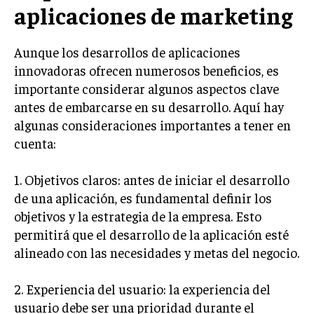
aplicaciones de marketing
MARKETING B2B
MARKETING B2C
Aunque los desarrollos de aplicaciones
innovadoras ofrecen numerosos beneficios, es
FRANQUICIAS
importante considerar algunos aspectos clave
MARKETING DE INFLUENCERS
antes de embarcarse en su desarrollo. Aquí hay
algunas consideraciones importantes a tener en
E-COMMERCE
cuenta:
E-COMMERCE Y COMERCIO ELECTRÓNICO
ESTRATEGIAS DE PRICING Y GESTIÓN DE
1. Objetivos claros: antes de iniciar el desarrollo
PRECIOS
de una aplicación, es fundamental definir los
GESTIÓN DE CRISIS EMPRESARIALES
objetivos y la estrategia de la empresa. Esto
permitirá que el desarrollo de la aplicación esté
EMPRESAS Y STARTUPS TECNOLÓGICAS
alineado con las necesidades y metas del negocio.
GESTIÓN DE LA EXPERIENCIA DEL CLIENTE
2. Experiencia del usuario: la experiencia del
MÁS
usuario debe ser una prioridad durante el
PROYECTOS