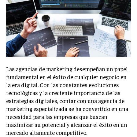
Welcome to Liberty Case
We have a curated list of the most noteworthy news from all
across the globe. With any subscription plan, you get access
to
exclusive articles
that let you stay ahead of the curve.
Your Profile
NEWS
LIFESTYLE
PUBLIC OPINION
Las agencias de marketing desempeñan un papel
fundamental en el éxito de cualquier negocio en
la era digital. Con las constantes evoluciones
tecnológicas y la creciente importancia de las
estrategias digitales, contar con una agencia de
marketing especializada se ha convertido en una
necesidad para las empresas que buscan
maximizar su potencial y alcanzar el éxito en un
mercado altamente competitivo.