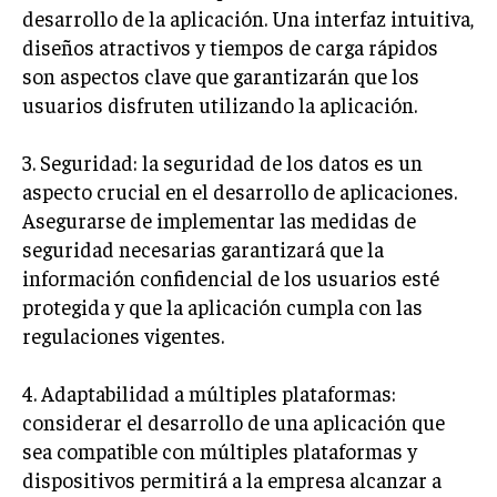
desarrollo de la aplicación. Una interfaz intuitiva,
GESTIÓN DE PROYECTOS
diseños atractivos y tiempos de carga rápidos
GESTIÓN DE OPERACIONES Y CADENA DE
son aspectos clave que garantizarán que los
SUMINISTRO
usuarios disfruten utilizando la aplicación.
LOGÍSTICA EMPRESARIAL
3. Seguridad: la seguridad de los datos es un
CALIDAD Y MEJORA CONTINUA
aspecto crucial en el desarrollo de aplicaciones.
Asegurarse de implementar las medidas de
TALENTOS
RECURSOS HUMANOS Y GESTIÓN DEL
seguridad necesarias garantizará que la
TALENTO
información confidencial de los usuarios esté
COMPENSACIÓN Y BENEFICIOS
protegida y que la aplicación cumpla con las
regulaciones vigentes.
RECLUTAMIENTO Y SELECCIÓN
DESARROLLO DE PERSONAL
4. Adaptabilidad a múltiples plataformas:
considerar el desarrollo de una aplicación que
GESTIÓN DEL DESEMPEÑO
sea compatible con múltiples plataformas y
CULTURA Y CLIMA ORGANIZACIONAL
dispositivos permitirá a la empresa alcanzar a