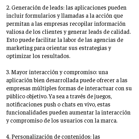
2. Generación de leads: las aplicaciones pueden
INVERSIONES Y MERCADOS FINANCIEROS
incluir formularios y llamadas a la acción que
permitan a las empresas recopilar información
CONTABILIDAD EMPRESARIAL
valiosa de los clientes y generar leads de calidad.
ECONOMÍA EMPRESARIAL
Esto puede facilitar la labor de las agencias de
marketing para orientar sus estrategias y
INTERNACIONAL
optimizar los resultados.
NEGOCIOS INTERNACIONALES
COMERCIO INTERNACIONAL
3. Mayor interacción y compromiso: una
EXPANSIÓN GLOBAL
aplicación bien desarrollada puede ofrecer a las
empresas múltiples formas de interactuar con su
IMPORTACIÓN Y EXPORTACIÓN
público objetivo. Ya sea a través de juegos,
ALIANZAS ESTRATÉGICAS
notificaciones push o chats en vivo, estas
funcionalidades pueden aumentar la interacción
TECNOLOGIA
y compromiso de los usuarios con la marca.
SOSTENIBILIDAD Y MEDIO AMBIENTE
GESTIÓN DE LA INNOVACIÓN TECNOLÓGICA
4. Personalización de contenidos: las