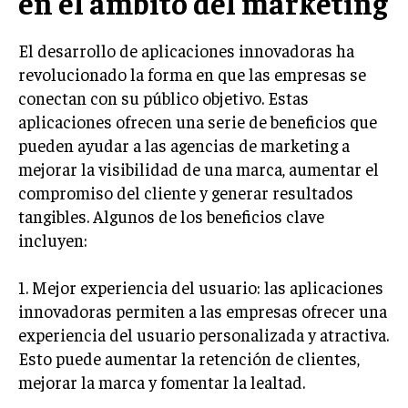
en el ámbito del marketing
INVESTIGACIÓN DE MERCADO
ANÁLISIS DE COMPETENCIA
El desarrollo de aplicaciones innovadoras ha
revolucionado la forma en que las empresas se
GESTIÓN DE CLIENTES
conectan con su público objetivo. Estas
aplicaciones ofrecen una serie de beneficios que
EMPRENDIMIENTO
INNOVACIÓN EMPRESARIAL
pueden ayudar a las agencias de marketing a
mejorar la visibilidad de una marca, aumentar el
GESTIÓN DEL CAMBIO
compromiso del cliente y generar resultados
LIDERAZGO
tangibles. Algunos de los beneficios clave
incluyen:
HABILIDADES DIRECTIVAS
EMPRENDIMIENTO
1. Mejor experiencia del usuario: las aplicaciones
innovadoras permiten a las empresas ofrecer una
PLANIFICACIÓN EMPRESARIAL
experiencia del usuario personalizada y atractiva.
FINANZAS
Esto puede aumentar la retención de clientes,
FINANZAS Y CONTABILIDAD
mejorar la marca y fomentar la lealtad.
GESTIÓN DE RECURSOS FINANCIEROS