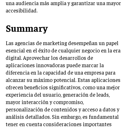
una audiencia más amplia y garantizar una mayor
ÉTICA EMPRESARIAL Y RESPONSABILIDAD
SOCIAL
accesibilidad.
BLOG
Summary
Las agencias de marketing desempeñan un papel
esencial en el éxito de cualquier negocio en la era
Acerca de
Últimas entradas
digital. Aprovechar los desarrollos de
Ricardo Mendoza
aplicaciones innovadoras puede marcar la
Soy Ricardo Mendoza, periodista de negocios e
diferencia en la capacidad de una empresa para
innovación, con amplia trayectoria. Desde hace
alcanzar su máximo potencial. Estas aplicaciones
más de diez años, colaboro en un reconocido
ofrecen beneficios significativos, como una mejor
portal de noticias, abarcando desde noticias
experiencia del usuario, generación de leads,
corporativas hasta tendencias innovadoras. Creo firmemente en
el periodismo como motor de cambio, manteniendo a la
mayor interacción y compromiso,
sociedad actualizada y proactiva.
personalización de contenidos y acceso a datos y
análisis detallados. Sin embargo, es fundamental
Aparece en periódicos digitales y domina los buscadores,
Infórmate aquí.
tener en cuenta consideraciones importantes