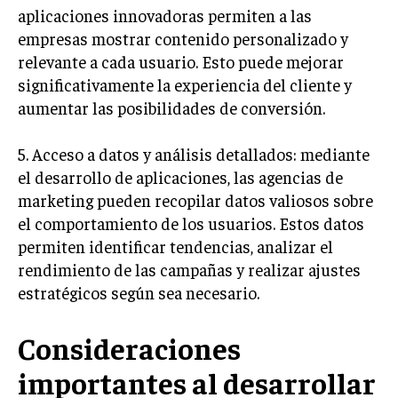
aplicaciones innovadoras permiten a las
TRANSFORMACIÓN DIGITAL
empresas mostrar contenido personalizado y
ANALÍTICA EMPRESARIAL Y BUSINESS
relevante a cada usuario. Esto puede mejorar
INTELLIGENCE
significativamente la experiencia del cliente y
CIBERSEGURIDAD EMPRESARIAL
aumentar las posibilidades de conversión.
ESTRATEGIA
5. Acceso a datos y análisis detallados: mediante
EMPRESAS FAMILIARES Y SUCESIÓN
el desarrollo de aplicaciones, las agencias de
GESTIÓN DEL RIESGO EMPRESARIAL
marketing pueden recopilar datos valiosos sobre
el comportamiento de los usuarios. Estos datos
NEGOCIACIÓN Y RESOLUCIÓN DE CONFLICTOS
permiten identificar tendencias, analizar el
DERECHO EMPRESARIAL Y REGULACIONES
rendimiento de las campañas y realizar ajustes
estratégicos según sea necesario.
ÉXITO EMPRESARIAL Y CASOS DE ESTUDIO
GOBIERNO CORPORATIVO
Consideraciones
importantes al desarrollar
NEGOCIOS
ESTRATEGIAS DE NEGOCIOS