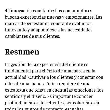
ÉTICA EMPRESARIAL Y RESPONSABILIDAD
SOCIAL
4. Innovación constante: Los consumidores
buscan experiencias nuevas y emocionantes. Las
BLOG
marcas deben estar en constante evolución,
innovando y adaptándose a las necesidades
cambiantes de sus clientes.
Acerca de
Últimas entradas
Resumen
Silvia Delgado
Soy Silvia Delgado, experta en comercio
La gestión de la experiencia del cliente es
electrónico. Me fascina observar cómo la
fundamental para el éxito de una marca en la
tecnología ha transformado la forma en que
actualidad. Cautivar a los clientes y conectar con
compramos y vendemos. En mi tiempo libre,
disfruto del senderismo, apreciando la belleza natural y la
ellos de una manera única requiere de una
tranquilidad que ofrece cada sendero.
estrategia que tenga en cuenta las emociones, los
sentidos y el diseño. Es importante conocer
Aparece en periódicos digitales y domina los buscadores,
Infórmate aquí.
profundamente a los clientes, ser coherente en
todos los puntos de contacto, escuchar