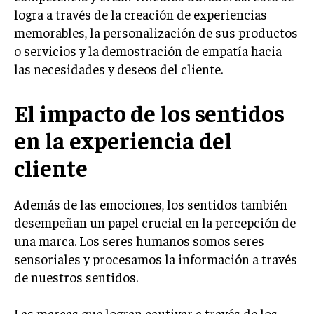
logra a través de la creación de experiencias
INVERSIONES Y MERCADOS FINANCIEROS
memorables, la personalización de sus productos
o servicios y la demostración de empatía hacia
CONTABILIDAD EMPRESARIAL
las necesidades y deseos del cliente.
ECONOMÍA EMPRESARIAL
El impacto de los sentidos
INTERNACIONAL
NEGOCIOS INTERNACIONALES
en la experiencia del
COMERCIO INTERNACIONAL
cliente
EXPANSIÓN GLOBAL
Además de las emociones, los sentidos también
IMPORTACIÓN Y EXPORTACIÓN
desempeñan un papel crucial en la percepción de
ALIANZAS ESTRATÉGICAS
una marca. Los seres humanos somos seres
sensoriales y procesamos la información a través
TECNOLOGIA
de nuestros sentidos.
SOSTENIBILIDAD Y MEDIO AMBIENTE
GESTIÓN DE LA INNOVACIÓN TECNOLÓGICA
Las marcas que logran cautivar a través de los