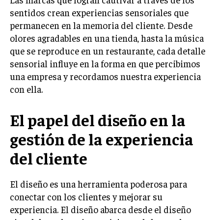
sentidos crean experiencias sensoriales que
TRANSFORMACIÓN DIGITAL
permanecen en la memoria del cliente. Desde
ANALÍTICA EMPRESARIAL Y BUSINESS
olores agradables en una tienda, hasta la música
INTELLIGENCE
que se reproduce en un restaurante, cada detalle
CIBERSEGURIDAD EMPRESARIAL
sensorial influye en la forma en que percibimos
una empresa y recordamos nuestra experiencia
ESTRATEGIA
con ella.
EMPRESAS FAMILIARES Y SUCESIÓN
GESTIÓN DEL RIESGO EMPRESARIAL
El papel del diseño en la
NEGOCIACIÓN Y RESOLUCIÓN DE CONFLICTOS
gestión de la experiencia
DERECHO EMPRESARIAL Y REGULACIONES
del cliente
ÉXITO EMPRESARIAL Y CASOS DE ESTUDIO
El diseño es una herramienta poderosa para
GOBIERNO CORPORATIVO
conectar con los clientes y mejorar su
NEGOCIOS
experiencia. El diseño abarca desde el diseño
ESTRATEGIAS DE NEGOCIOS