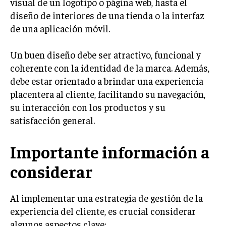
visual de un logotipo o página web, hasta el
diseño de interiores de una tienda o la interfaz
MARKETING B2B
de una aplicación móvil.
MARKETING B2C
Un buen diseño debe ser atractivo, funcional y
FRANQUICIAS
coherente con la identidad de la marca. Además,
MARKETING DE INFLUENCERS
debe estar orientado a brindar una experiencia
placentera al cliente, facilitando su navegación,
E-COMMERCE
su interacción con los productos y su
E-COMMERCE Y COMERCIO ELECTRÓNICO
satisfacción general.
ESTRATEGIAS DE PRICING Y GESTIÓN DE
PRECIOS
Importante información a
GESTIÓN DE CRISIS EMPRESARIALES
considerar
EMPRESAS Y STARTUPS TECNOLÓGICAS
GESTIÓN DE LA EXPERIENCIA DEL CLIENTE
Al implementar una estrategia de gestión de la
experiencia del cliente, es crucial considerar
MÁS
algunos aspectos clave:
PROYECTOS