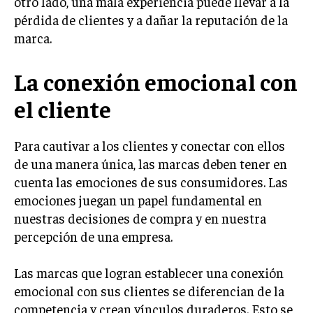
otro lado, una mala experiencia puede llevar a la
INVESTIGACIÓN DE MERCADO
pérdida de clientes y a dañar la reputación de la
ANÁLISIS DE COMPETENCIA
marca.
GESTIÓN DE CLIENTES
La conexión emocional con
EMPRENDIMIENTO
el cliente
INNOVACIÓN EMPRESARIAL
GESTIÓN DEL CAMBIO
Para cautivar a los clientes y conectar con ellos
LIDERAZGO
de una manera única, las marcas deben tener en
cuenta las emociones de sus consumidores. Las
HABILIDADES DIRECTIVAS
emociones juegan un papel fundamental en
EMPRENDIMIENTO
nuestras decisiones de compra y en nuestra
percepción de una empresa.
PLANIFICACIÓN EMPRESARIAL
Las marcas que logran establecer una conexión
FINANZAS
FINANZAS Y CONTABILIDAD
emocional con sus clientes se diferencian de la
competencia y crean vínculos duraderos. Esto se
GESTIÓN DE RECURSOS FINANCIEROS