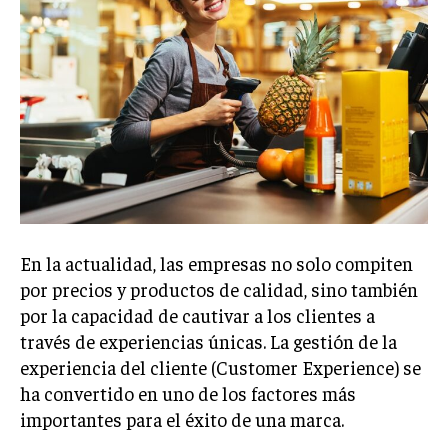
Welcome to Liberty Case
We have a curated list of the most noteworthy news from all
across the globe. With any subscription plan, you get access
to
exclusive articles
that let you stay ahead of the curve.
Your Profile
NEWS
LIFESTYLE
PUBLIC OPINION
En la actualidad, las empresas no solo compiten
por precios y productos de calidad, sino también
por la capacidad de cautivar a los clientes a
través de experiencias únicas. La gestión de la
experiencia del cliente (Customer Experience) se
ha convertido en uno de los factores más
importantes para el éxito de una marca.