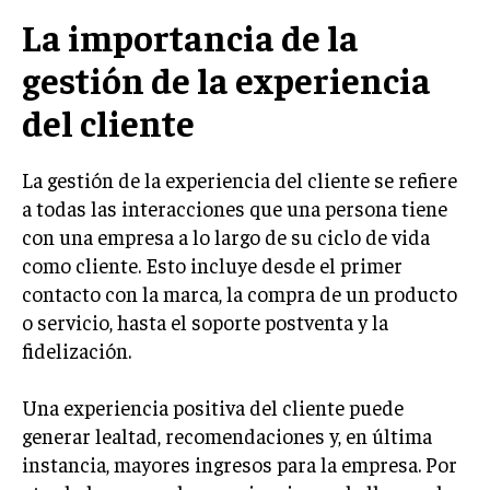
La importancia de la
LIFESTYLE
gestión de la experiencia
MARKETING
ESTRATEGIAS DE MARKETING
del cliente
AGENCIAS DE MARKETING
AGENCIAS DE POSICIONAMIENTO WEB SEO
La gestión de la experiencia del cliente se refiere
VENTA DE ENLACES
a todas las interacciones que una persona tiene
con una empresa a lo largo de su ciclo de vida
MARKETING DIGITAL
como cliente. Esto incluye desde el primer
contacto con la marca, la compra de un producto
PUBLICIDAD
o servicio, hasta el soporte postventa y la
VENTAS Y PERSUASIÓN
fidelización.
GESTIÓN DE PRODUCTOS
Una experiencia positiva del cliente puede
COMUNICACIÓN CORPORATIVA
generar lealtad, recomendaciones y, en última
GESTIÓN DE MARCA
instancia, mayores ingresos para la empresa. Por