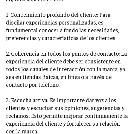
GESTIÓN DE PROYECTOS
1. Conocimiento profundo del cliente: Para
GESTIÓN DE OPERACIONES Y CADENA DE
diseñar experiencias personalizadas, es
SUMINISTRO
fundamental conocer a fondo las necesidades,
LOGÍSTICA EMPRESARIAL
preferencias y características de los clientes.
CALIDAD Y MEJORA CONTINUA
2. Coherencia en todos los puntos de contacto: La
TALENTOS
experiencia del cliente debe ser consistente en
RECURSOS HUMANOS Y GESTIÓN DEL
todos los canales de interacción con la marca, ya
TALENTO
sea en tiendas físicas, en línea o a través de
COMPENSACIÓN Y BENEFICIOS
contacto por teléfono.
RECLUTAMIENTO Y SELECCIÓN
3. Escucha activa: Es importante dar voz a los
DESARROLLO DE PERSONAL
clientes y escuchar sus opiniones, sugerencias y
reclamos. Esto permite mejorar continuamente la
GESTIÓN DEL DESEMPEÑO
experiencia del cliente y fortalecer su relación
CULTURA Y CLIMA ORGANIZACIONAL
con la marca.