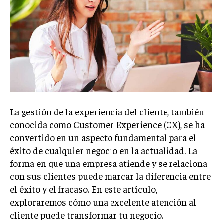
Welcome to Liberty Case
We have a curated list of the most noteworthy news from all
across the globe. With any subscription plan, you get access
to
exclusive articles
that let you stay ahead of the curve.
Your Profile
NEWS
LIFESTYLE
PUBLIC OPINION
La gestión de la experiencia del cliente, también
conocida como Customer Experience (CX), se ha
convertido en un aspecto fundamental para el
éxito de cualquier negocio en la actualidad. La
forma en que una empresa atiende y se relaciona
con sus clientes puede marcar la diferencia entre
el éxito y el fracaso. En este artículo,
exploraremos cómo una excelente atención al
cliente puede transformar tu negocio.