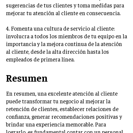
ÉTICA EMPRESARIAL Y RESPONSABILIDAD
sugerencias de tus clientes y toma medidas para
SOCIAL
mejorar tu atención al cliente en consecuencia.
BLOG
4. Fomenta una cultura de servicio al cliente:
involucra a todos los miembros de tu equipo en la
importancia y la mejora continua de la atención
al cliente, desde la alta dirección hasta los
Acerca de
Últimas entradas
empleados de primera línea.
Silvia Delgado
Resumen
Soy Silvia Delgado, experta en comercio
electrónico. Me fascina observar cómo la
tecnología ha transformado la forma en que
compramos y vendemos. En mi tiempo libre,
En resumen, una excelente atención al cliente
disfruto del senderismo, apreciando la belleza natural y la
puede transformar tu negocio al mejorar la
tranquilidad que ofrece cada sendero.
retención de clientes, establecer relaciones de
confianza, generar recomendaciones positivas y
Aparece en periódicos digitales y domina los buscadores,
Infórmate aquí.
brindar una experiencia memorable. Para
lograrlo, es fundamental contar con un personal