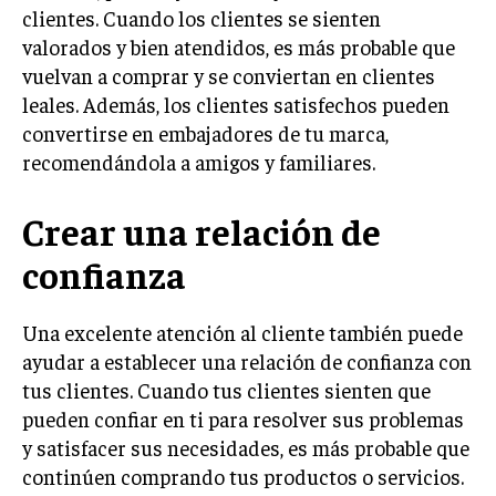
INVESTIGACIÓN DE MERCADO
clientes. Cuando los clientes se sienten
valorados y bien atendidos, es más probable que
ANÁLISIS DE COMPETENCIA
vuelvan a comprar y se conviertan en clientes
GESTIÓN DE CLIENTES
leales. Además, los clientes satisfechos pueden
convertirse en embajadores de tu marca,
EMPRENDIMIENTO
recomendándola a amigos y familiares.
INNOVACIÓN EMPRESARIAL
GESTIÓN DEL CAMBIO
Crear una relación de
LIDERAZGO
confianza
HABILIDADES DIRECTIVAS
Una excelente atención al cliente también puede
EMPRENDIMIENTO
ayudar a establecer una relación de confianza con
PLANIFICACIÓN EMPRESARIAL
tus clientes. Cuando tus clientes sienten que
pueden confiar en ti para resolver sus problemas
FINANZAS
y satisfacer sus necesidades, es más probable que
FINANZAS Y CONTABILIDAD
continúen comprando tus productos o servicios.
GESTIÓN DE RECURSOS FINANCIEROS