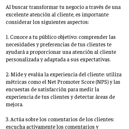
GESTIÓN DE PROYECTOS
Al buscar transformar tu negocio a través de una
excelente atención al cliente, es importante
GESTIÓN DE OPERACIONES Y CADENA DE
considerar los siguientes aspectos:
SUMINISTRO
LOGÍSTICA EMPRESARIAL
1. Conoce a tu público objetivo: comprender las
CALIDAD Y MEJORA CONTINUA
necesidades y preferencias de tus clientes te
ayudará a proporcionar una atención al cliente
TALENTOS
personalizada y adaptada a sus expectativas.
RECURSOS HUMANOS Y GESTIÓN DEL
TALENTO
2. Mide y evalúa la experiencia del cliente: utiliza
COMPENSACIÓN Y BENEFICIOS
métricas como el Net Promoter Score (NPS) y las
encuestas de satisfacción para medir la
RECLUTAMIENTO Y SELECCIÓN
experiencia de tus clientes y detectar áreas de
DESARROLLO DE PERSONAL
mejora.
GESTIÓN DEL DESEMPEÑO
3. Actúa sobre los comentarios de los clientes:
CULTURA Y CLIMA ORGANIZACIONAL
escucha activamente los comentarios y