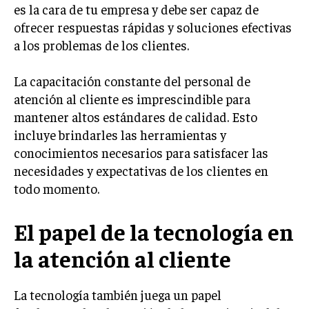
es la cara de tu empresa y debe ser capaz de
TRANSFORMACIÓN DIGITAL
ofrecer respuestas rápidas y soluciones efectivas
ANALÍTICA EMPRESARIAL Y BUSINESS
a los problemas de los clientes.
INTELLIGENCE
La capacitación constante del personal de
CIBERSEGURIDAD EMPRESARIAL
atención al cliente es imprescindible para
ESTRATEGIA
mantener altos estándares de calidad. Esto
EMPRESAS FAMILIARES Y SUCESIÓN
incluye brindarles las herramientas y
conocimientos necesarios para satisfacer las
GESTIÓN DEL RIESGO EMPRESARIAL
necesidades y expectativas de los clientes en
NEGOCIACIÓN Y RESOLUCIÓN DE CONFLICTOS
todo momento.
DERECHO EMPRESARIAL Y REGULACIONES
El papel de la tecnología en
ÉXITO EMPRESARIAL Y CASOS DE ESTUDIO
la atención al cliente
GOBIERNO CORPORATIVO
NEGOCIOS
La tecnología también juega un papel
ESTRATEGIAS DE NEGOCIOS