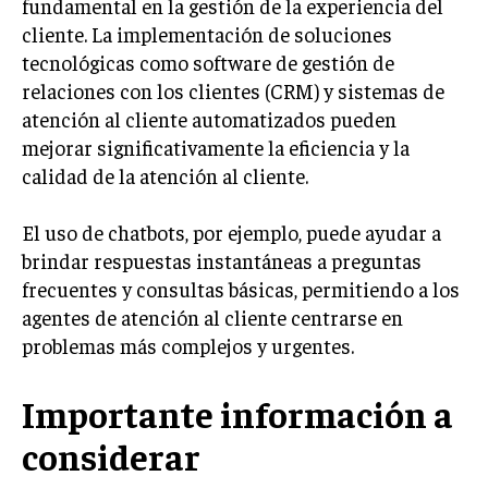
fundamental en la gestión de la experiencia del
cliente. La implementación de soluciones
MARKETING B2B
tecnológicas como software de gestión de
MARKETING B2C
relaciones con los clientes (CRM) y sistemas de
atención al cliente automatizados pueden
FRANQUICIAS
mejorar significativamente la eficiencia y la
MARKETING DE INFLUENCERS
calidad de la atención al cliente.
E-COMMERCE
El uso de chatbots, por ejemplo, puede ayudar a
E-COMMERCE Y COMERCIO ELECTRÓNICO
brindar respuestas instantáneas a preguntas
ESTRATEGIAS DE PRICING Y GESTIÓN DE
frecuentes y consultas básicas, permitiendo a los
PRECIOS
agentes de atención al cliente centrarse en
GESTIÓN DE CRISIS EMPRESARIALES
problemas más complejos y urgentes.
EMPRESAS Y STARTUPS TECNOLÓGICAS
Importante información a
GESTIÓN DE LA EXPERIENCIA DEL CLIENTE
considerar
MÁS
PROYECTOS