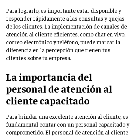
Para lograrlo, es importante estar disponible y
INVERSIONES Y MERCADOS FINANCIEROS
responder rápidamente a las consultas y quejas
CONTABILIDAD EMPRESARIAL
de los clientes. La implementación de canales de
atención al cliente eficientes, como chat en vivo,
ECONOMÍA EMPRESARIAL
correo electrónico y teléfono, puede marcar la
INTERNACIONAL
diferencia en la percepción que tienen tus
NEGOCIOS INTERNACIONALES
clientes sobre tu empresa.
COMERCIO INTERNACIONAL
La importancia del
EXPANSIÓN GLOBAL
personal de atención al
IMPORTACIÓN Y EXPORTACIÓN
cliente capacitado
ALIANZAS ESTRATÉGICAS
TECNOLOGIA
Para brindar una excelente atención al cliente, es
SOSTENIBILIDAD Y MEDIO AMBIENTE
fundamental contar con un personal capacitado y
comprometido. El personal de atención al cliente
GESTIÓN DE LA INNOVACIÓN TECNOLÓGICA