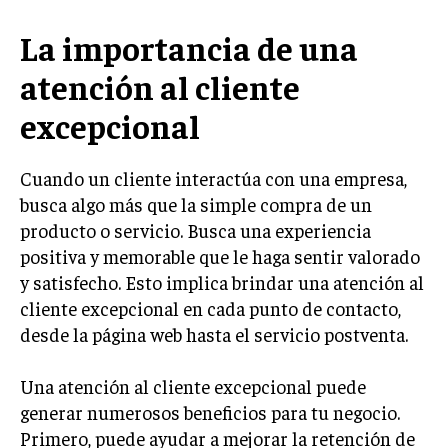
LIFESTYLE
La importancia de una
MARKETING
atención al cliente
ESTRATEGIAS DE MARKETING
excepcional
AGENCIAS DE MARKETING
AGENCIAS DE POSICIONAMIENTO WEB SEO
Cuando un cliente interactúa con una empresa,
VENTA DE ENLACES
busca algo más que la simple compra de un
producto o servicio. Busca una experiencia
MARKETING DIGITAL
positiva y memorable que le haga sentir valorado
PUBLICIDAD
y satisfecho. Esto implica brindar una atención al
VENTAS Y PERSUASIÓN
cliente excepcional en cada punto de contacto,
desde la página web hasta el servicio postventa.
GESTIÓN DE PRODUCTOS
COMUNICACIÓN CORPORATIVA
Una atención al cliente excepcional puede
generar numerosos beneficios para tu negocio.
GESTIÓN DE MARCA
Primero, puede ayudar a mejorar la retención de