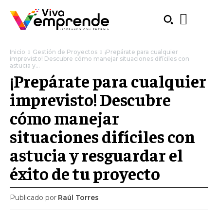
Inicio
Gestión de Proyectos
¡Prepárate para cualquier
imprevisto! Descubre cómo manejar situaciones difíciles con
astucia y...
¡Prepárate para cualquier
imprevisto! Descubre
cómo manejar
situaciones difíciles con
astucia y resguardar el
éxito de tu proyecto
SUBSCRIBE
Publicado por
Raúl Torres