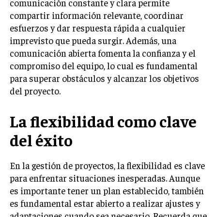
comunicación constante y clara permite
compartir información relevante, coordinar
INVERSIONES Y MERCADOS FINANCIEROS
esfuerzos y dar respuesta rápida a cualquier
CONTABILIDAD EMPRESARIAL
imprevisto que pueda surgir. Además, una
comunicación abierta fomenta la confianza y el
ECONOMÍA EMPRESARIAL
compromiso del equipo, lo cual es fundamental
para superar obstáculos y alcanzar los objetivos
INTERNACIONAL
NEGOCIOS INTERNACIONALES
del proyecto.
COMERCIO INTERNACIONAL
La flexibilidad como clave
EXPANSIÓN GLOBAL
del éxito
IMPORTACIÓN Y EXPORTACIÓN
ALIANZAS ESTRATÉGICAS
En la gestión de proyectos, la flexibilidad es clave
para enfrentar situaciones inesperadas. Aunque
TECNOLOGIA
es importante tener un plan establecido, también
SOSTENIBILIDAD Y MEDIO AMBIENTE
es fundamental estar abierto a realizar ajustes y
GESTIÓN DE LA INNOVACIÓN TECNOLÓGICA
adaptaciones cuando sea necesario. Recuerda que