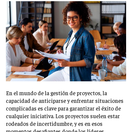
Welcome to Liberty Case
We have a curated list of the most noteworthy news from all
across the globe. With any subscription plan, you get access
to
exclusive articles
that let you stay ahead of the curve.
Your Profile
NEWS
LIFESTYLE
PUBLIC OPINION
En el mundo de la gestión de proyectos, la
capacidad de anticiparse y enfrentar situaciones
complicadas es clave para garantizar el éxito de
cualquier iniciativa. Los proyectos suelen estar
rodeados de incertidumbre, y es en esos
momentos desafiantes donde los líderes