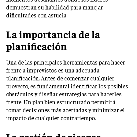
demuestran su habilidad para manejar
LIFESTYLE
dificultades con astucia.
MARKETING
ESTRATEGIAS DE MARKETING
La importancia de la
AGENCIAS DE MARKETING
planificación
AGENCIAS DE POSICIONAMIENTO WEB SEO
VENTA DE ENLACES
Una de las principales herramientas para hacer
frente a imprevistos es una adecuada
MARKETING DIGITAL
planificación. Antes de comenzar cualquier
PUBLICIDAD
proyecto, es fundamental identificar los posibles
VENTAS Y PERSUASIÓN
obstáculos y diseñar estrategias para hacerles
frente. Un plan bien estructurado permitirá
GESTIÓN DE PRODUCTOS
tomar decisiones más acertadas y minimizar el
COMUNICACIÓN CORPORATIVA
impacto de cualquier contratiempo.
GESTIÓN DE MARCA
La gestión de riesgos