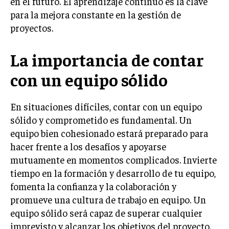
en el futuro. El aprendizaje continuo es la clave
para la mejora constante en la gestión de
MARKETING B2B
proyectos.
MARKETING B2C
La importancia de contar
FRANQUICIAS
con un equipo sólido
MARKETING DE INFLUENCERS
E-COMMERCE
En situaciones difíciles, contar con un equipo
E-COMMERCE Y COMERCIO ELECTRÓNICO
sólido y comprometido es fundamental. Un
ESTRATEGIAS DE PRICING Y GESTIÓN DE
equipo bien cohesionado estará preparado para
PRECIOS
hacer frente a los desafíos y apoyarse
GESTIÓN DE CRISIS EMPRESARIALES
mutuamente en momentos complicados. Invierte
tiempo en la formación y desarrollo de tu equipo,
EMPRESAS Y STARTUPS TECNOLÓGICAS
fomenta la confianza y la colaboración y
GESTIÓN DE LA EXPERIENCIA DEL CLIENTE
promueve una cultura de trabajo en equipo. Un
equipo sólido será capaz de superar cualquier
MÁS
imprevisto y alcanzar los objetivos del proyecto.
PROYECTOS