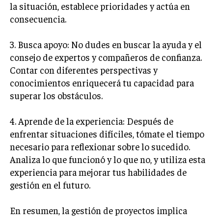
la situación, establece prioridades y actúa en
ÉTICA EMPRESARIAL Y RESPONSABILIDAD
SOCIAL
consecuencia.
BLOG
3. Busca apoyo: No dudes en buscar la ayuda y el
consejo de expertos y compañeros de confianza.
Contar con diferentes perspectivas y
conocimientos enriquecerá tu capacidad para
Acerca de
Últimas entradas
superar los obstáculos.
Raúl Torres
4. Aprende de la experiencia: Después de
Soy Raúl Torres, especializado en el mundo de los
enfrentar situaciones difíciles, tómate el tiempo
proyectos y las innovaciones. Mi pluma busca
siempre la precisión y el detalle. Soy un
necesario para reflexionar sobre lo sucedido.
apasionado del cine clásico y en cada proyecto
Analiza lo que funcionó y lo que no, y utiliza esta
busco una narrativa que cautiva, al igual que en una gran
experiencia para mejorar tus habilidades de
película.
gestión en el futuro.
Aparece en periódicos digitales y domina los buscadores,
Infórmate aquí.
En resumen, la gestión de proyectos implica