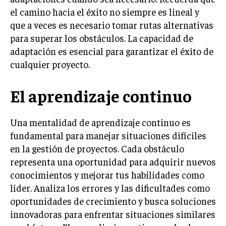
el camino hacia el éxito no siempre es lineal y
TRANSFORMACIÓN DIGITAL
que a veces es necesario tomar rutas alternativas
ANALÍTICA EMPRESARIAL Y BUSINESS
para superar los obstáculos. La capacidad de
INTELLIGENCE
adaptación es esencial para garantizar el éxito de
CIBERSEGURIDAD EMPRESARIAL
cualquier proyecto.
ESTRATEGIA
El aprendizaje continuo
EMPRESAS FAMILIARES Y SUCESIÓN
GESTIÓN DEL RIESGO EMPRESARIAL
Una mentalidad de aprendizaje continuo es
NEGOCIACIÓN Y RESOLUCIÓN DE CONFLICTOS
fundamental para manejar situaciones difíciles
en la gestión de proyectos. Cada obstáculo
DERECHO EMPRESARIAL Y REGULACIONES
representa una oportunidad para adquirir nuevos
ÉXITO EMPRESARIAL Y CASOS DE ESTUDIO
conocimientos y mejorar tus habilidades como
líder. Analiza los errores y las dificultades como
GOBIERNO CORPORATIVO
oportunidades de crecimiento y busca soluciones
innovadoras para enfrentar situaciones similares
NEGOCIOS
ESTRATEGIAS DE NEGOCIOS