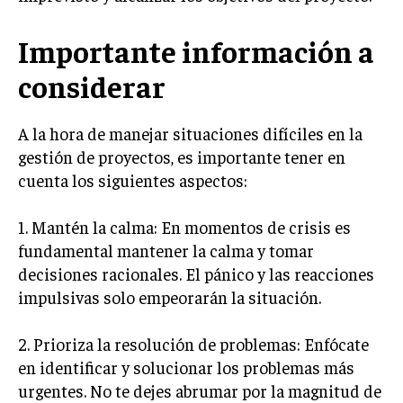
GESTIÓN DE PROYECTOS
Importante información a
GESTIÓN DE OPERACIONES Y CADENA DE
SUMINISTRO
considerar
LOGÍSTICA EMPRESARIAL
A la hora de manejar situaciones difíciles en la
CALIDAD Y MEJORA CONTINUA
gestión de proyectos, es importante tener en
cuenta los siguientes aspectos:
TALENTOS
RECURSOS HUMANOS Y GESTIÓN DEL
TALENTO
1. Mantén la calma: En momentos de crisis es
COMPENSACIÓN Y BENEFICIOS
fundamental mantener la calma y tomar
decisiones racionales. El pánico y las reacciones
RECLUTAMIENTO Y SELECCIÓN
impulsivas solo empeorarán la situación.
DESARROLLO DE PERSONAL
2. Prioriza la resolución de problemas: Enfócate
GESTIÓN DEL DESEMPEÑO
en identificar y solucionar los problemas más
CULTURA Y CLIMA ORGANIZACIONAL
urgentes. No te dejes abrumar por la magnitud de