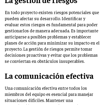
INVESTIGACIÓN DE MERCADO
ANÁLISIS DE COMPETENCIA
En todo proyecto existen riesgos potenciales que
pueden afectar su desarrollo. Identificar y
GESTIÓN DE CLIENTES
evaluar estos riesgos es fundamental para poder
gestionarlos de manera adecuada. Es importante
EMPRENDIMIENTO
INNOVACIÓN EMPRESARIAL
anticiparse a posibles problemas y establecer
planes de acción para minimizar su impacto en el
GESTIÓN DEL CAMBIO
proyecto. La gestión de riesgos permite tomar
LIDERAZGO
decisiones proactivas y evitar que los problemas
se conviertan en obstáculos insuperables.
HABILIDADES DIRECTIVAS
EMPRENDIMIENTO
La comunicación efectiva
PLANIFICACIÓN EMPRESARIAL
Una comunicación efectiva entre todos los
FINANZAS
miembros del equipo es esencial para manejar
FINANZAS Y CONTABILIDAD
situaciones difíciles. Mantener una
GESTIÓN DE RECURSOS FINANCIEROS