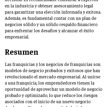
ÉTICA EMPRESARIAL Y RESPONSABILIDAD
en la industria y obtener asesoramiento legal
SOCIAL
para garantizar una elección informada y exitosa.
Además, es fundamental contar con un plan de
BLOG
negocios sólido y un sólido respaldo financiero
para enfrentar los desafíos y alcanzar el éxito
empresarial.
Acerca de
Últimas entradas
Resumen
Ernesto Ayala
Hola, soy Ernesto Ayala, un observador incansable
Las franquicias y los negocios de franquicias son
del mundo empresarial. Vivo para analizar y
comprender los movimientos del mercado. Fuera
modelos de negocio probados y exitosos que han
del trabajo, soy un amante de la literatura clásica,
revolucionado el mercado empresarial. Al unirse
buscando en cada página la estrategia de sus personajes.
a una franquicia, los emprendedores tienen la
oportunidad de aprovechar un modelo de negocio
Aparece en periódicos digitales y domina los buscadores,
Infórmate aquí.
probado y optimizado, lo que reduce los riesgos
asociados con el inicio de un nuevo negocio