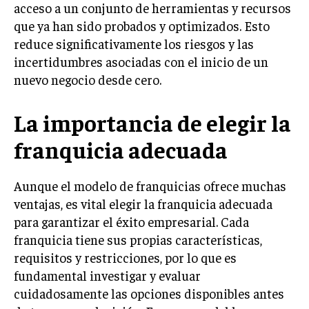
INVESTIGACIÓN DE MERCADO
acceso a un conjunto de herramientas y recursos
que ya han sido probados y optimizados. Esto
ANÁLISIS DE COMPETENCIA
reduce significativamente los riesgos y las
GESTIÓN DE CLIENTES
incertidumbres asociadas con el inicio de un
nuevo negocio desde cero.
EMPRENDIMIENTO
INNOVACIÓN EMPRESARIAL
La importancia de elegir la
GESTIÓN DEL CAMBIO
franquicia adecuada
LIDERAZGO
HABILIDADES DIRECTIVAS
Aunque el modelo de franquicias ofrece muchas
ventajas, es vital elegir la franquicia adecuada
EMPRENDIMIENTO
para garantizar el éxito empresarial. Cada
PLANIFICACIÓN EMPRESARIAL
franquicia tiene sus propias características,
requisitos y restricciones, por lo que es
FINANZAS
fundamental investigar y evaluar
FINANZAS Y CONTABILIDAD
cuidadosamente las opciones disponibles antes
GESTIÓN DE RECURSOS FINANCIEROS