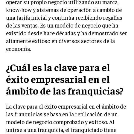
operar su propio negocio utilizando su marca,
LIFESTYLE
know-how y sistemas de operación a cambio de
una tarifa inicial y continúa recibiendo regalías
MARKETING
de las ventas. Es un modelo de negocio que ha
ESTRATEGIAS DE MARKETING
existido desde hace décadas y ha demostrado ser
AGENCIAS DE MARKETING
altamente exitoso en diversos sectores de la
AGENCIAS DE POSICIONAMIENTO WEB SEO
economía.
VENTA DE ENLACES
¿Cuál es la clave para el
MARKETING DIGITAL
éxito empresarial en el
PUBLICIDAD
ámbito de las franquicias?
VENTAS Y PERSUASIÓN
GESTIÓN DE PRODUCTOS
La clave para el éxito empresarial en el ámbito de
las franquicias se basa en la replicación de un
COMUNICACIÓN CORPORATIVA
modelo de negocio comprobado y exitoso. Al
GESTIÓN DE MARCA
unirse a una franquicia, el franquiciado tiene