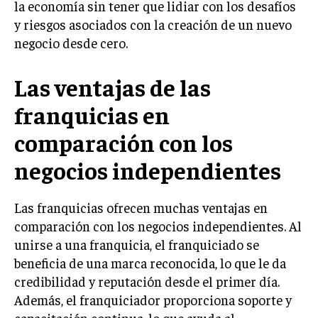
la economía sin tener que lidiar con los desafíos
TRANSFORMACIÓN DIGITAL
y riesgos asociados con la creación de un nuevo
negocio desde cero.
ANALÍTICA EMPRESARIAL Y BUSINESS
INTELLIGENCE
Las ventajas de las
CIBERSEGURIDAD EMPRESARIAL
franquicias en
ESTRATEGIA
EMPRESAS FAMILIARES Y SUCESIÓN
comparación con los
GESTIÓN DEL RIESGO EMPRESARIAL
negocios independientes
NEGOCIACIÓN Y RESOLUCIÓN DE CONFLICTOS
Las franquicias ofrecen muchas ventajas en
DERECHO EMPRESARIAL Y REGULACIONES
comparación con los negocios independientes. Al
ÉXITO EMPRESARIAL Y CASOS DE ESTUDIO
unirse a una franquicia, el franquiciado se
beneficia de una marca reconocida, lo que le da
GOBIERNO CORPORATIVO
credibilidad y reputación desde el primer día.
Además, el franquiciador proporciona soporte y
NEGOCIOS
ESTRATEGIAS DE NEGOCIOS
capacitación continua, lo que ayuda al