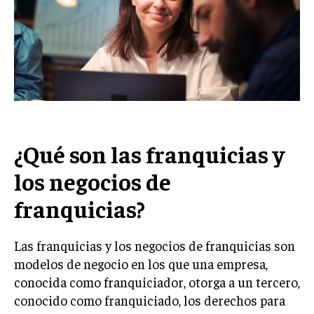
Welcome to Liberty Case
We have a curated list of the most noteworthy news from all
across the globe. With any subscription plan, you get access
to
exclusive articles
that let you stay ahead of the curve.
Your Profile
NEWS
LIFESTYLE
PUBLIC OPINION
¿Qué son las franquicias y
los negocios de
franquicias?
Las franquicias y los negocios de franquicias son
modelos de negocio en los que una empresa,
conocida como franquiciador, otorga a un tercero,
conocido como franquiciado, los derechos para