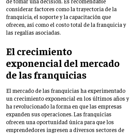
de tomar una decisión. Es recomendable
considerar factores como la trayectoria de la
INVERSIONES Y MERCADOS FINANCIEROS
franquicia, el soporte y la capacitación que
CONTABILIDAD EMPRESARIAL
ofrecen, así como el costo total de la franquicia y
las regalías asociadas.
ECONOMÍA EMPRESARIAL
El crecimiento
INTERNACIONAL
NEGOCIOS INTERNACIONALES
exponencial del mercado
COMERCIO INTERNACIONAL
de las franquicias
EXPANSIÓN GLOBAL
IMPORTACIÓN Y EXPORTACIÓN
El mercado de las franquicias ha experimentado
un crecimiento exponencial en los últimos años y
ALIANZAS ESTRATÉGICAS
ha revolucionado la forma en que las empresas
expanden sus operaciones. Las franquicias
TECNOLOGIA
SOSTENIBILIDAD Y MEDIO AMBIENTE
ofrecen una oportunidad única para que los
emprendedores ingresen a diversos sectores de
GESTIÓN DE LA INNOVACIÓN TECNOLÓGICA