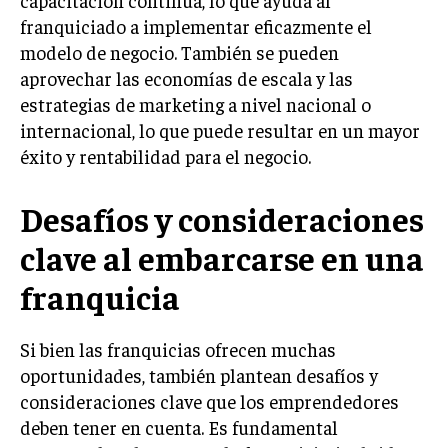
franquiciado a implementar eficazmente el
MARKETING B2B
modelo de negocio. También se pueden
MARKETING B2C
aprovechar las economías de escala y las
estrategias de marketing a nivel nacional o
FRANQUICIAS
internacional, lo que puede resultar en un mayor
MARKETING DE INFLUENCERS
éxito y rentabilidad para el negocio.
E-COMMERCE
Desafíos y consideraciones
E-COMMERCE Y COMERCIO ELECTRÓNICO
clave al embarcarse en una
ESTRATEGIAS DE PRICING Y GESTIÓN DE
PRECIOS
franquicia
GESTIÓN DE CRISIS EMPRESARIALES
EMPRESAS Y STARTUPS TECNOLÓGICAS
Si bien las franquicias ofrecen muchas
oportunidades, también plantean desafíos y
GESTIÓN DE LA EXPERIENCIA DEL CLIENTE
consideraciones clave que los emprendedores
deben tener en cuenta. Es fundamental
MÁS
PROYECTOS