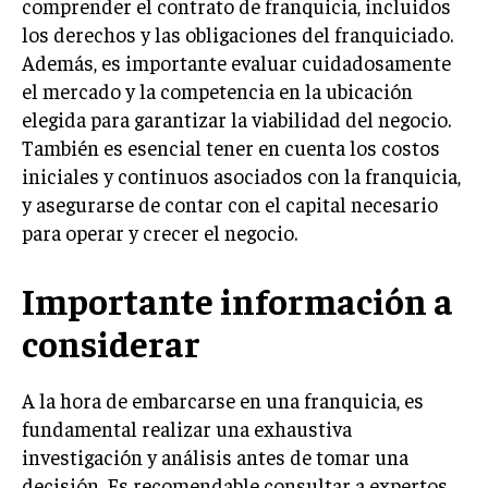
comprender el contrato de franquicia, incluidos
GESTIÓN DE PROYECTOS
los derechos y las obligaciones del franquiciado.
Además, es importante evaluar cuidadosamente
GESTIÓN DE OPERACIONES Y CADENA DE
SUMINISTRO
el mercado y la competencia en la ubicación
elegida para garantizar la viabilidad del negocio.
LOGÍSTICA EMPRESARIAL
También es esencial tener en cuenta los costos
CALIDAD Y MEJORA CONTINUA
iniciales y continuos asociados con la franquicia,
y asegurarse de contar con el capital necesario
TALENTOS
para operar y crecer el negocio.
RECURSOS HUMANOS Y GESTIÓN DEL
TALENTO
Importante información a
COMPENSACIÓN Y BENEFICIOS
considerar
RECLUTAMIENTO Y SELECCIÓN
DESARROLLO DE PERSONAL
A la hora de embarcarse en una franquicia, es
GESTIÓN DEL DESEMPEÑO
fundamental realizar una exhaustiva
investigación y análisis antes de tomar una
CULTURA Y CLIMA ORGANIZACIONAL
decisión. Es recomendable consultar a expertos