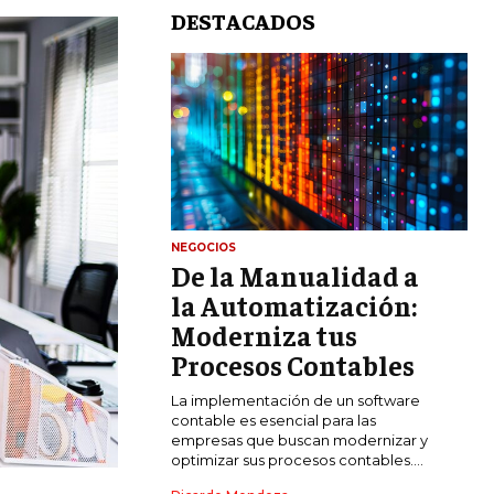
DESTACADOS
NEGOCIOS
De la Manualidad a
LIFESTYLE
la Automatización:
MARKETING
Moderniza tus
ESTRATEGIAS DE MARKETING
Procesos Contables
AGENCIAS DE MARKETING
La implementación de un software
AGENCIAS DE POSICIONAMIENTO WEB
contable es esencial para las
SEO
empresas que buscan modernizar y
optimizar sus procesos contables....
VENTA DE ENLACES