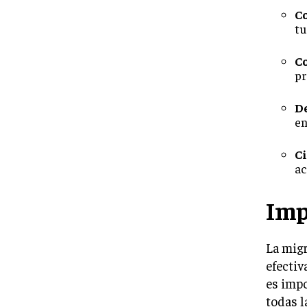
C
tu
Co
pr
D
en
Ci
ac
Imp
La migr
efectiv
es impo
todas l