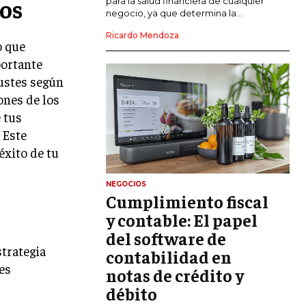
dos
para la salud financiera de cualquier
negocio, ya que determina la...
GESTIÓN DEL RIESGO EMPRESARIAL
Ricardo Mendoza
o que
NEGOCIACIÓN Y RESOLUCIÓN DE
portante
CONFLICTOS
ustes según
DERECHO EMPRESARIAL Y
ones de los
REGULACIONES
 tus
ÉXITO EMPRESARIAL Y CASOS DE
 Este
ESTUDIO
éxito de tu
GOBIERNO CORPORATIVO
NEGOCIOS
Cumplimiento fiscal
NEGOCIOS
ESTRATEGIAS DE NEGOCIOS
y contable: El papel
del software de
MARKETING B2B
strategia
contabilidad en
MARKETING B2C
res
notas de crédito y
débito
FRANQUICIAS