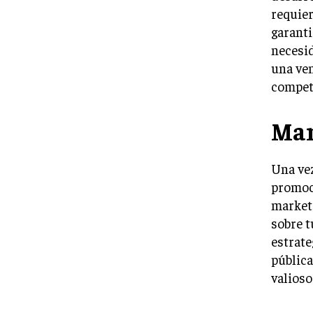
requier
garanti
necesid
una ven
compet
Mar
Una vez
promoci
market
sobre t
estrate
pública
valioso