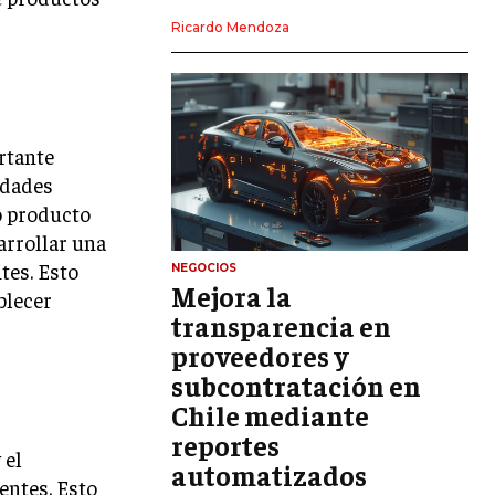
LIDERAZGO
Ricardo Mendoza
HABILIDADES DIRECTIVAS
EMPRENDIMIENTO
PLANIFICACIÓN EMPRESARIAL
rtante
idades
FINANZAS
o producto
FINANZAS Y CONTABILIDAD
arrollar una
GESTIÓN DE RECURSOS FINANCIEROS
tes. Esto
NEGOCIOS
Mejora la
blecer
INVERSIONES Y MERCADOS FINANCIEROS
transparencia en
proveedores y
CONTABILIDAD EMPRESARIAL
subcontratación en
ECONOMÍA EMPRESARIAL
Chile mediante
reportes
INTERNACIONAL
 el
NEGOCIOS INTERNACIONALES
automatizados
entes. Esto