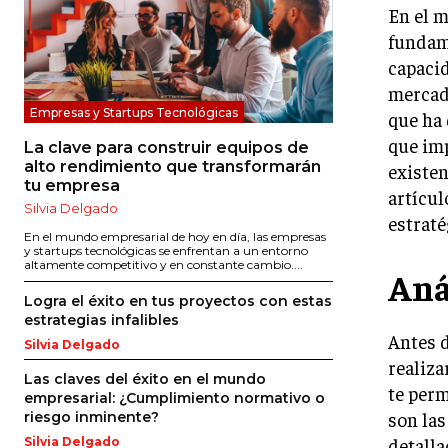
En el m
fundame
capaci
mercado
Empresas y Startups Tecnológicas
que ha 
que imp
La clave para construir equipos de
alto rendimiento que transformarán
existen
tu empresa
artícul
Silvia Delgado
estraté
En el mundo empresarial de hoy en día, las empresas
y startups tecnológicas se enfrentan a un entorno
altamente competitivo y en constante cambio....
Aná
Logra el éxito en tus proyectos con estas
estrategias infalibles
Antes d
Silvia Delgado
realiza
Las claves del éxito en el mundo
te perm
empresarial: ¿Cumplimiento normativo o
son las
riesgo inminente?
detalla
Silvia Delgado