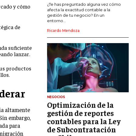
MARKETING DE INFLUENCERS
¿Te has preguntado alguna vez cómo
rcado y cómo
afecta la exactitud contable a la
gestión de tu negocio? En un
E-COMMERCE
entorno...
E-COMMERCE Y COMERCIO ELECTRÓNICO
tégica de
Ricardo Mendoza
ESTRATEGIAS DE PRICING Y GESTIÓN DE
PRECIOS
da suficiente
GESTIÓN DE CRISIS EMPRESARIALES
eando lanzar.
EMPRESAS Y STARTUPS TECNOLÓGICAS
tus productos
llos.
GESTIÓN DE LA EXPERIENCIA DEL
CLIENTE
derar
MÁS
NEGOCIOS
PROYECTOS
Optimización de la
GESTIÓN DE PROYECTOS
ia altamente
gestión de reportes
 Sin embargo,
GESTIÓN DE OPERACIONES Y CADENA
contables para la Ley
DE SUMINISTRO
ada para
de Subcontratación
 migración
LOGÍSTICA EMPRESARIAL