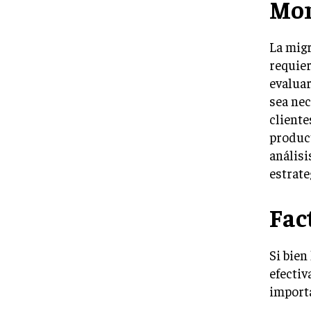
Mon
La migr
requier
evaluar
sea nec
cliente
product
análisi
estrate
Fac
Si bien
efectiv
importa