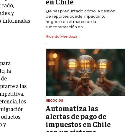
en Chile
rcado,
CALIDAD Y MEJORA CONTINUA
¿Te has preguntado cómo la gestión
ades y
de reportes puede impactar tu
es informadas
negocio en el marco de la
TALENTOS
subcontratación en...
RECURSOS HUMANOS Y GESTIÓN DEL
TALENTO
Ricardo Mendoza
COMPENSACIÓN Y BENEFICIOS
RECLUTAMIENTO Y SELECCIÓN
 para
DESARROLLO DE PERSONAL
o, la
 de
GESTIÓN DEL DESEMPEÑO
tarte a las
CULTURA Y CLIMA ORGANIZACIONAL
mpetitiva.
tencia, los
NEGOCIOS
ÉTICA EMPRESARIAL Y
Automatiza las
 migración
RESPONSABILIDAD SOCIAL
alertas de pago de
productos
impuestos en Chile
BLOG
o y
con un sistema