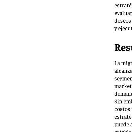
estraté
evaluar
deseos 
y ejecu
Re
La migr
alcanza
segment
marketi
demand
Sin emb
costos
estraté
puede 
estable