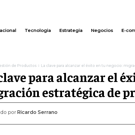
acional
Tecnologia
Estrategia
Negocios
E-co
estión de Productos
La clave para alcanzar el éxito en tu negocio: migra
clave para alcanzar el éx
ración estratégica de p
ado por
Ricardo Serrano