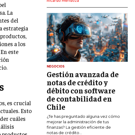
Ricardo Mendoza
pel
MARKETING DIGITAL
sa. La
PUBLICIDAD
ntes del
a estrategia
VENTAS Y PERSUASIÓN
 productos,
GESTIÓN DE PRODUCTOS
iones a los
 En este
COMUNICACIÓN CORPORATIVA
ción
GESTIÓN DE MARCA
io.
NEGOCIOS
Gestión avanzada de
INVESTIGACIÓN DE MERCADO
notas de crédito y
s
ANÁLISIS DE COMPETENCIA
débito con software
de contabilidad en
GESTIÓN DE CLIENTES
s, es crucial
Chile
ctuales. Esto
EMPRENDIMIENTO
¿Te has preguntado alguna vez cómo
nder cuáles
INNOVACIÓN EMPRESARIAL
mejorar la administración de tus
álisis
finanzas? La gestión eficiente de
GESTIÓN DEL CAMBIO
notas de crédito...
é productos