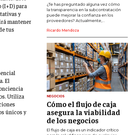
COMERCIO INTERNACIONAL
¿Te has preguntado alguna vez cómo
 (I+D) para
la transparencia en la subcontratación
tativas y
EXPANSIÓN GLOBAL
puede mejorar la confianza en los
tirá mantener
proveedores? Actualmente,...
IMPORTACIÓN Y EXPORTACIÓN
de tus
Ricardo Mendoza
ALIANZAS ESTRATÉGICAS
TECNOLOGIA
SOSTENIBILIDAD Y MEDIO AMBIENTE
GESTIÓN DE LA INNOVACIÓN
sencial
TECNOLÓGICA
. El
TRANSFORMACIÓN DIGITAL
onciencia
s. Utiliza
NEGOCIOS
ANALÍTICA EMPRESARIAL Y BUSINESS
Cómo el flujo de caja
INTELLIGENCE
aciones
asegura la viabilidad
os únicos y
CIBERSEGURIDAD EMPRESARIAL
de los negocios
ESTRATEGIA
El flujo de caja es un indicador crítico
EMPRESAS FAMILIARES Y SUCESIÓN