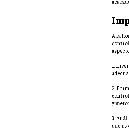
acabado
Imp
A la ho
control
aspecto
1. Inve
adecuad
2. Form
control
y metod
3. Anál
quejas 