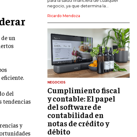
para la salud financiera de cualquier
negocio, ya que determina la...
GESTIÓN DEL RIESGO EMPRESARIAL
Ricardo Mendoza
derar
NEGOCIACIÓN Y RESOLUCIÓN DE
CONFLICTOS
s de un
DERECHO EMPRESARIAL Y
iertos
REGULACIONES
ÉXITO EMPRESARIAL Y CASOS DE
ESTUDIO
pos
GOBIERNO CORPORATIVO
eficiente.
NEGOCIOS
Cumplimiento fiscal
NEGOCIOS
do del
ESTRATEGIAS DE NEGOCIOS
y contable: El papel
as tendencias
del software de
MARKETING B2B
contabilidad en
MARKETING B2C
notas de crédito y
erencias y
débito
FRANQUICIAS
oportunidades