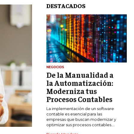
DESTACADOS
NEGOCIOS
De la Manualidad a
LIFESTYLE
la Automatización:
MARKETING
Moderniza tus
ESTRATEGIAS DE MARKETING
Procesos Contables
AGENCIAS DE MARKETING
La implementación de un software
AGENCIAS DE POSICIONAMIENTO WEB
contable es esencial para las
SEO
empresas que buscan modernizar y
optimizar sus procesos contables....
VENTA DE ENLACES