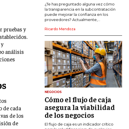
COMERCIO INTERNACIONAL
¿Te has preguntado alguna vez cómo
la transparencia en la subcontratación
EXPANSIÓN GLOBAL
puede mejorar la confianza en los
proveedores? Actualmente,...
IMPORTACIÓN Y EXPORTACIÓN
r pruebas y
Ricardo Mendoza
stablecidos.
ALIANZAS ESTRATÉGICAS
 y
TECNOLOGIA
bo análisis
SOSTENIBILIDAD Y MEDIO AMBIENTE
aciones
GESTIÓN DE LA INNOVACIÓN
TECNOLÓGICA
os
TRANSFORMACIÓN DIGITAL
NEGOCIOS
ANALÍTICA EMPRESARIAL Y BUSINESS
Cómo el flujo de caja
INTELLIGENCE
tos
asegura la viabilidad
o de cada
CIBERSEGURIDAD EMPRESARIAL
de los negocios
vas de los
isión de
ESTRATEGIA
El flujo de caja es un indicador crítico
EMPRESAS FAMILIARES Y SUCESIÓN