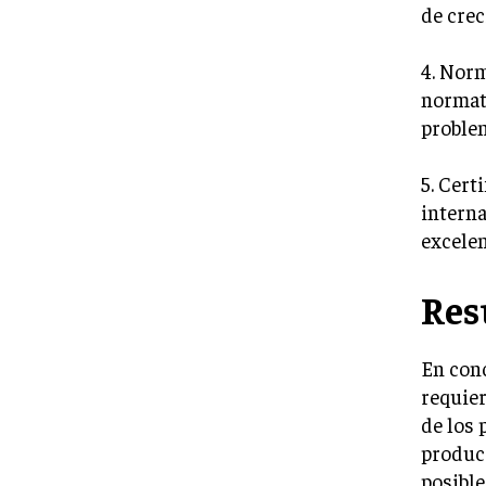
de crec
4. Norm
normati
proble
5. Cert
intern
excelen
Re
En conc
requier
de los 
producc
posible