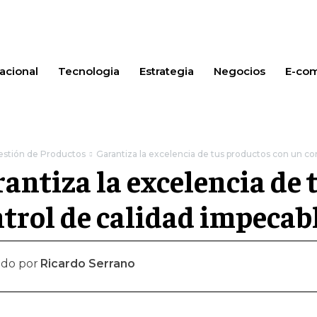
acional
Tecnologia
Estrategia
Negocios
E-co
estión de Productos
Garantiza la excelencia de tus productos con un co
antiza la excelencia de
trol de calidad impecab
ado por
Ricardo Serrano