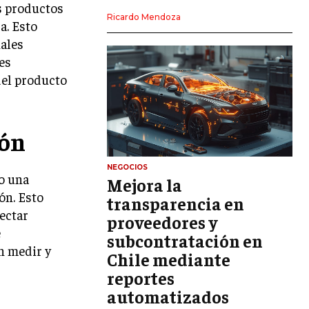
os productos
LIDERAZGO
Ricardo Mendoza
a. Esto
iales
HABILIDADES DIRECTIVAS
es
EMPRENDIMIENTO
del producto
PLANIFICACIÓN EMPRESARIAL
FINANZAS
ión
FINANZAS Y CONTABILIDAD
GESTIÓN DE RECURSOS FINANCIEROS
NEGOCIOS
bo una
Mejora la
INVERSIONES Y MERCADOS FINANCIEROS
ón. Esto
transparencia en
tectar
proveedores y
CONTABILIDAD EMPRESARIAL
e
subcontratación en
ECONOMÍA EMPRESARIAL
n medir y
Chile mediante
reportes
INTERNACIONAL
NEGOCIOS INTERNACIONALES
automatizados