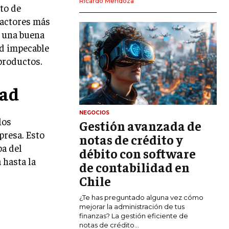
Ricardo Mendoza
to de
MARKETING DIGITAL
factores más
PUBLICIDAD
r una buena
ad impecable
VENTAS Y PERSUASIÓN
 productos.
GESTIÓN DE PRODUCTOS
dad
COMUNICACIÓN CORPORATIVA
GESTIÓN DE MARCA
NEGOCIOS
los
Gestión avanzada de
INVESTIGACIÓN DE MERCADO
presa. Esto
notas de crédito y
pa del
ANÁLISIS DE COMPETENCIA
débito con software
 hasta la
de contabilidad en
GESTIÓN DE CLIENTES
Chile
EMPRENDIMIENTO
¿Te has preguntado alguna vez cómo
INNOVACIÓN EMPRESARIAL
mejorar la administración de tus
finanzas? La gestión eficiente de
GESTIÓN DEL CAMBIO
notas de crédito...