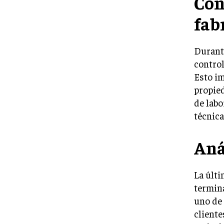
Con
fab
Durante
control
Esto im
propied
de labo
técnica
Aná
La últi
termina
uno de 
cliente