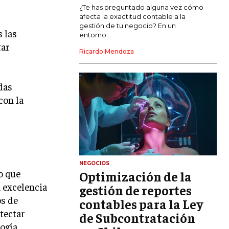
MARKETING DE INFLUENCERS
¿Te has preguntado alguna vez cómo
afecta la exactitud contable a la
gestión de tu negocio? En un
E-COMMERCE
 las
entorno...
E-COMMERCE Y COMERCIO ELECTRÓNICO
tar
Ricardo Mendoza
ESTRATEGIAS DE PRICING Y GESTIÓN DE
PRECIOS
das
GESTIÓN DE CRISIS EMPRESARIALES
con la
EMPRESAS Y STARTUPS TECNOLÓGICAS
GESTIÓN DE LA EXPERIENCIA DEL
CLIENTE
MÁS
NEGOCIOS
PROYECTOS
o que
Optimización de la
GESTIÓN DE PROYECTOS
a excelencia
gestión de reportes
os de
GESTIÓN DE OPERACIONES Y CADENA
contables para la Ley
DE SUMINISTRO
tectar
de Subcontratación
ogía,
LOGÍSTICA EMPRESARIAL