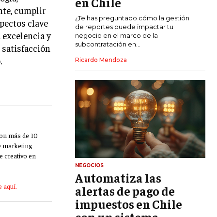
en Chile
nte, cumplir
CALIDAD Y MEJORA CONTINUA
¿Te has preguntado cómo la gestión
spectos clave
de reportes puede impactar tu
a excelencia y
negocio en el marco de la
TALENTOS
subcontratación en...
 satisfacción
RECURSOS HUMANOS Y GESTIÓN DEL
TALENTO
.
Ricardo Mendoza
COMPENSACIÓN Y BENEFICIOS
RECLUTAMIENTO Y SELECCIÓN
DESARROLLO DE PERSONAL
GESTIÓN DEL DESEMPEÑO
Con más de 10
de marketing
CULTURA Y CLIMA ORGANIZACIONAL
e creativo en
NEGOCIOS
ÉTICA EMPRESARIAL Y
Automatiza las
RESPONSABILIDAD SOCIAL
 aquí.
alertas de pago de
impuestos en Chile
BLOG
con un sistema