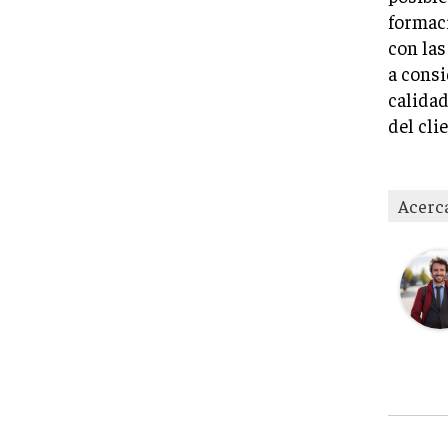
formaci
con las
a consi
calidad
del cli
Acerc