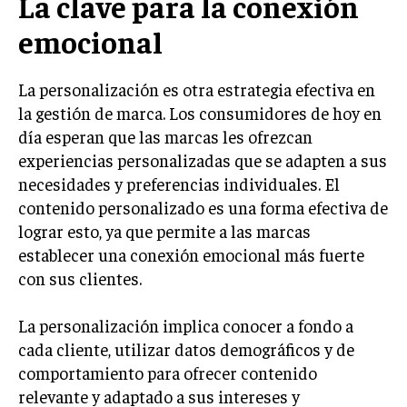
La clave para la conexión
emocional
INVERSIONES Y MERCADOS FINANCIEROS
CONTABILIDAD EMPRESARIAL
La personalización es otra estrategia efectiva en
ECONOMÍA EMPRESARIAL
la gestión de marca. Los consumidores de hoy en
día esperan que las marcas les ofrezcan
INTERNACIONAL
experiencias personalizadas que se adapten a sus
NEGOCIOS INTERNACIONALES
necesidades y preferencias individuales. El
COMERCIO INTERNACIONAL
contenido personalizado es una forma efectiva de
lograr esto, ya que permite a las marcas
EXPANSIÓN GLOBAL
establecer una conexión emocional más fuerte
IMPORTACIÓN Y EXPORTACIÓN
con sus clientes.
ALIANZAS ESTRATÉGICAS
La personalización implica conocer a fondo a
TECNOLOGIA
cada cliente, utilizar datos demográficos y de
SOSTENIBILIDAD Y MEDIO AMBIENTE
comportamiento para ofrecer contenido
relevante y adaptado a sus intereses y
GESTIÓN DE LA INNOVACIÓN TECNOLÓGICA