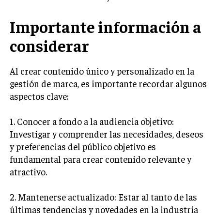
ÉTICA EMPRESARIAL Y RESPONSABILIDAD
SOCIAL
Importante información a
BLOG
considerar
Al crear contenido único y personalizado en la
gestión de marca, es importante recordar algunos
Acerca de
Últimas entradas
aspectos clave:
Ricardo Serrano
1. Conocer a fondo a la audiencia objetivo:
Soy Ricardo Serrano, apasionado de la
comunicación persuasiva. Con más de 10 años de
Investigar y comprender las necesidades, deseos
experiencia, uso la palabra escrita para crear
y preferencias del público objetivo es
estrategias de marketing exitosas. Amante de la
fundamental para crear contenido relevante y
poesía y el ajedrez, siempre busco el enfoque creativo en cada
historia.
atractivo.
Aparece en periódicos digitales y domina los buscadores,
2. Mantenerse actualizado: Estar al tanto de las
Infórmate aquí.
últimas tendencias y novedades en la industria