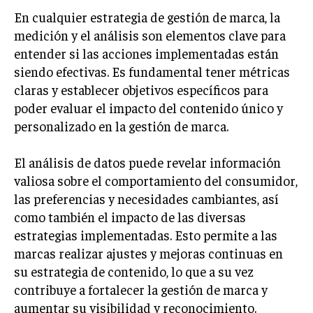
GESTIÓN DE PROYECTOS
En cualquier estrategia de gestión de marca, la
medición y el análisis son elementos clave para
GESTIÓN DE OPERACIONES Y CADENA DE
entender si las acciones implementadas están
SUMINISTRO
siendo efectivas. Es fundamental tener métricas
LOGÍSTICA EMPRESARIAL
claras y establecer objetivos específicos para
CALIDAD Y MEJORA CONTINUA
poder evaluar el impacto del contenido único y
personalizado en la gestión de marca.
TALENTOS
RECURSOS HUMANOS Y GESTIÓN DEL
El análisis de datos puede revelar información
TALENTO
valiosa sobre el comportamiento del consumidor,
COMPENSACIÓN Y BENEFICIOS
las preferencias y necesidades cambiantes, así
como también el impacto de las diversas
RECLUTAMIENTO Y SELECCIÓN
estrategias implementadas. Esto permite a las
DESARROLLO DE PERSONAL
marcas realizar ajustes y mejoras continuas en
su estrategia de contenido, lo que a su vez
GESTIÓN DEL DESEMPEÑO
contribuye a fortalecer la gestión de marca y
CULTURA Y CLIMA ORGANIZACIONAL
aumentar su visibilidad y reconocimiento.