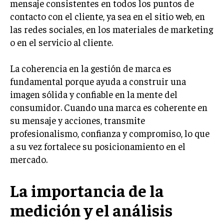
mensaje consistentes en todos los puntos de
contacto con el cliente, ya sea en el sitio web, en
MARKETING B2B
las redes sociales, en los materiales de marketing
MARKETING B2C
o en el servicio al cliente.
FRANQUICIAS
La coherencia en la gestión de marca es
MARKETING DE INFLUENCERS
fundamental porque ayuda a construir una
imagen sólida y confiable en la mente del
E-COMMERCE
E-COMMERCE Y COMERCIO ELECTRÓNICO
consumidor. Cuando una marca es coherente en
su mensaje y acciones, transmite
ESTRATEGIAS DE PRICING Y GESTIÓN DE
profesionalismo, confianza y compromiso, lo que
PRECIOS
a su vez fortalece su posicionamiento en el
GESTIÓN DE CRISIS EMPRESARIALES
mercado.
EMPRESAS Y STARTUPS TECNOLÓGICAS
La importancia de la
GESTIÓN DE LA EXPERIENCIA DEL CLIENTE
medición y el análisis
MÁS
PROYECTOS