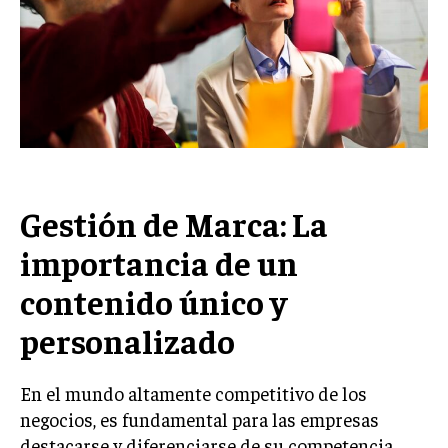
Welcome to Liberty Case
We have a curated list of the most noteworthy news from all
across the globe. With any subscription plan, you get access
to
exclusive articles
that let you stay ahead of the curve.
Your Profile
NEWS
LIFESTYLE
PUBLIC OPINION
Gestión de Marca: La
importancia de un
contenido único y
personalizado
En el mundo altamente competitivo de los
negocios, es fundamental para las empresas
destacarse y diferenciarse de su competencia.