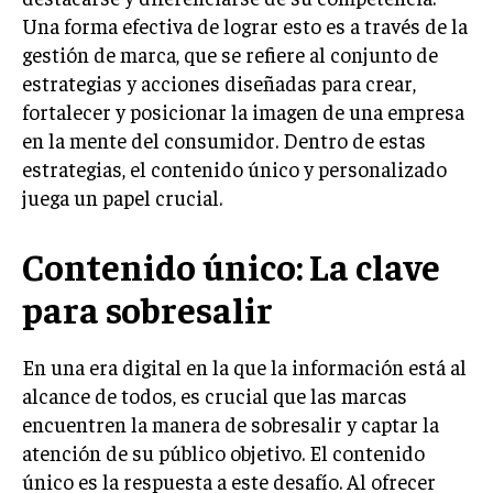
Una forma efectiva de lograr esto es a través de la
LIFESTYLE
gestión de marca, que se refiere al conjunto de
MARKETING
estrategias y acciones diseñadas para crear,
ESTRATEGIAS DE MARKETING
fortalecer y posicionar la imagen de una empresa
AGENCIAS DE MARKETING
en la mente del consumidor. Dentro de estas
AGENCIAS DE POSICIONAMIENTO WEB SEO
estrategias, el contenido único y personalizado
juega un papel crucial.
VENTA DE ENLACES
MARKETING DIGITAL
Contenido único: La clave
PUBLICIDAD
para sobresalir
VENTAS Y PERSUASIÓN
En una era digital en la que la información está al
GESTIÓN DE PRODUCTOS
alcance de todos, es crucial que las marcas
COMUNICACIÓN CORPORATIVA
encuentren la manera de sobresalir y captar la
atención de su público objetivo. El contenido
GESTIÓN DE MARCA
único es la respuesta a este desafío. Al ofrecer