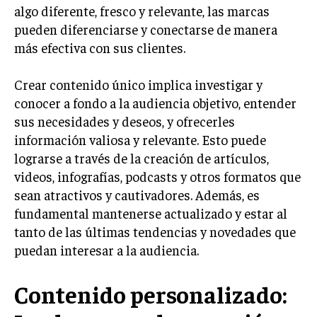
INVESTIGACIÓN DE MERCADO
algo diferente, fresco y relevante, las marcas
pueden diferenciarse y conectarse de manera
ANÁLISIS DE COMPETENCIA
más efectiva con sus clientes.
GESTIÓN DE CLIENTES
Crear contenido único implica investigar y
EMPRENDIMIENTO
conocer a fondo a la audiencia objetivo, entender
INNOVACIÓN EMPRESARIAL
sus necesidades y deseos, y ofrecerles
GESTIÓN DEL CAMBIO
información valiosa y relevante. Esto puede
lograrse a través de la creación de artículos,
LIDERAZGO
videos, infografías, podcasts y otros formatos que
HABILIDADES DIRECTIVAS
sean atractivos y cautivadores. Además, es
fundamental mantenerse actualizado y estar al
EMPRENDIMIENTO
tanto de las últimas tendencias y novedades que
PLANIFICACIÓN EMPRESARIAL
puedan interesar a la audiencia.
FINANZAS
Contenido personalizado:
FINANZAS Y CONTABILIDAD
GESTIÓN DE RECURSOS FINANCIEROS