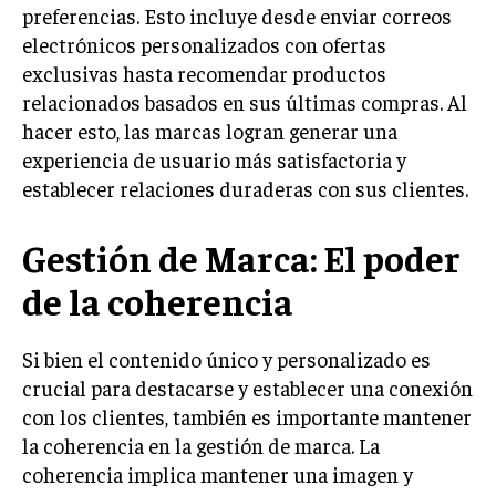
preferencias. Esto incluye desde enviar correos
TRANSFORMACIÓN DIGITAL
electrónicos personalizados con ofertas
ANALÍTICA EMPRESARIAL Y BUSINESS
exclusivas hasta recomendar productos
INTELLIGENCE
relacionados basados en sus últimas compras. Al
hacer esto, las marcas logran generar una
CIBERSEGURIDAD EMPRESARIAL
experiencia de usuario más satisfactoria y
ESTRATEGIA
establecer relaciones duraderas con sus clientes.
EMPRESAS FAMILIARES Y SUCESIÓN
Gestión de Marca: El poder
GESTIÓN DEL RIESGO EMPRESARIAL
NEGOCIACIÓN Y RESOLUCIÓN DE CONFLICTOS
de la coherencia
DERECHO EMPRESARIAL Y REGULACIONES
Si bien el contenido único y personalizado es
ÉXITO EMPRESARIAL Y CASOS DE ESTUDIO
crucial para destacarse y establecer una conexión
con los clientes, también es importante mantener
GOBIERNO CORPORATIVO
la coherencia en la gestión de marca. La
NEGOCIOS
coherencia implica mantener una imagen y
ESTRATEGIAS DE NEGOCIOS