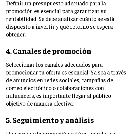
Definir un presupuesto adecuado para la
ÉTICA EMPRESARIAL Y RESPONSABILIDAD
SOCIAL
promoción es esencial para garantizar su
rentabilidad. Se debe analizar cuánto se está
BLOG
dispuesto a invertir y qué retorno se espera
obtener.
4. Canales de promoción
Acerca de
Últimas entradas
Seleccionar los canales adecuados para
Ricardo Serrano
promocionar tu oferta es esencial. Ya sea a través
Soy Ricardo Serrano, apasionado de la
de anuncios en redes sociales, campañas de
comunicación persuasiva. Con más de 10 años de
correo electrónico o colaboraciones con
experiencia, uso la palabra escrita para crear
estrategias de marketing exitosas. Amante de la
influencers, es importante llegar al público
poesía y el ajedrez, siempre busco el enfoque creativo en cada
objetivo de manera efectiva.
historia.
Aparece en periódicos digitales y domina los buscadores,
5. Seguimiento y análisis
Infórmate aquí.
Una vez que la promoción esté en marcha, es