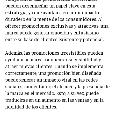
pueden desempeñar un papel clave en esta
INVERSIONES Y MERCADOS FINANCIEROS
estrategia, ya que ayudan a crear un impacto
duradero en la mente de los consumidores. Al
CONTABILIDAD EMPRESARIAL
ofrecer promociones exclusivas y atractivas, una
ECONOMÍA EMPRESARIAL
marca puede generar emoción y entusiasmo
entre su base de clientes existente y potencial.
INTERNACIONAL
NEGOCIOS INTERNACIONALES
Además, las promociones irresistibles pueden
COMERCIO INTERNACIONAL
ayudar a la marca a aumentar su visibilidad y
atraer nuevos clientes. Cuando se implementa
EXPANSIÓN GLOBAL
correctamente, una promoción bien diseñada
IMPORTACIÓN Y EXPORTACIÓN
puede generar un impacto viral en las redes
ALIANZAS ESTRATÉGICAS
sociales, aumentando el alcance y la presencia de
la marca en el mercado. Esto, a su vez, puede
TECNOLOGIA
traducirse en un aumento en las ventas y en la
SOSTENIBILIDAD Y MEDIO AMBIENTE
fidelidad de los clientes.
GESTIÓN DE LA INNOVACIÓN TECNOLÓGICA