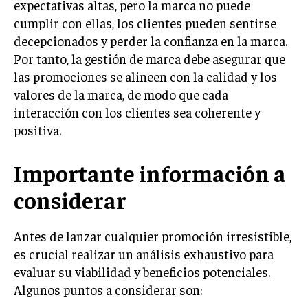
expectativas altas, pero la marca no puede
cumplir con ellas, los clientes pueden sentirse
MARKETING B2B
decepcionados y perder la confianza en la marca.
MARKETING B2C
Por tanto, la gestión de marca debe asegurar que
FRANQUICIAS
las promociones se alineen con la calidad y los
valores de la marca, de modo que cada
MARKETING DE INFLUENCERS
interacción con los clientes sea coherente y
positiva.
E-COMMERCE
E-COMMERCE Y COMERCIO ELECTRÓNICO
Importante información a
ESTRATEGIAS DE PRICING Y GESTIÓN DE
PRECIOS
considerar
GESTIÓN DE CRISIS EMPRESARIALES
Antes de lanzar cualquier promoción irresistible,
EMPRESAS Y STARTUPS TECNOLÓGICAS
es crucial realizar un análisis exhaustivo para
GESTIÓN DE LA EXPERIENCIA DEL CLIENTE
evaluar su viabilidad y beneficios potenciales.
Algunos puntos a considerar son:
MÁS
PROYECTOS