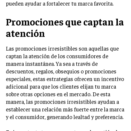
pueden ayudar a fortalecer tu marca favorita.
LIFESTYLE
Promociones que captan la
MARKETING
ESTRATEGIAS DE MARKETING
atención
AGENCIAS DE MARKETING
AGENCIAS DE POSICIONAMIENTO WEB SEO
Las promociones irresistibles son aquellas que
VENTA DE ENLACES
captan la atención de los consumidores de
manera instantánea. Ya sea a través de
MARKETING DIGITAL
descuentos, regalos, obsequios o promociones
PUBLICIDAD
especiales, estas estrategias ofrecen un incentivo
adicional para que los clientes elijan tu marca
VENTAS Y PERSUASIÓN
sobre otras opciones en el mercado. De esta
GESTIÓN DE PRODUCTOS
manera, las promociones irresistibles ayudan a
establecer una relación más fuerte entre la marca
COMUNICACIÓN CORPORATIVA
y el consumidor, generando lealtad y preferencia.
GESTIÓN DE MARCA