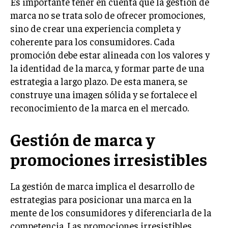
Es importante tener en cuenta que la gestión de
INVESTIGACIÓN DE MERCADO
marca no se trata solo de ofrecer promociones,
ANÁLISIS DE COMPETENCIA
sino de crear una experiencia completa y
coherente para los consumidores. Cada
GESTIÓN DE CLIENTES
promoción debe estar alineada con los valores y
la identidad de la marca, y formar parte de una
EMPRENDIMIENTO
INNOVACIÓN EMPRESARIAL
estrategia a largo plazo. De esta manera, se
construye una imagen sólida y se fortalece el
GESTIÓN DEL CAMBIO
reconocimiento de la marca en el mercado.
LIDERAZGO
Gestión de marca y
HABILIDADES DIRECTIVAS
promociones irresistibles
EMPRENDIMIENTO
PLANIFICACIÓN EMPRESARIAL
La gestión de marca implica el desarrollo de
FINANZAS
estrategias para posicionar una marca en la
FINANZAS Y CONTABILIDAD
mente de los consumidores y diferenciarla de la
competencia. Las promociones irresistibles
GESTIÓN DE RECURSOS FINANCIEROS