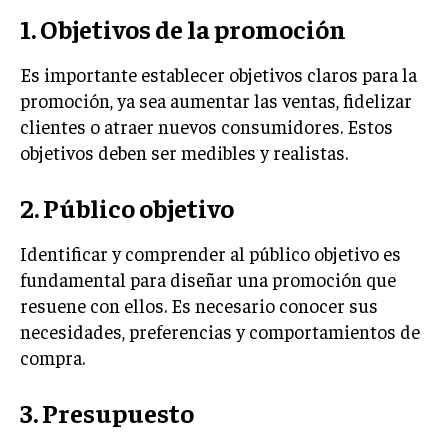
GESTIÓN DE PROYECTOS
1. Objetivos de la promoción
GESTIÓN DE OPERACIONES Y CADENA DE
Es importante establecer objetivos claros para la
SUMINISTRO
promoción, ya sea aumentar las ventas, fidelizar
LOGÍSTICA EMPRESARIAL
clientes o atraer nuevos consumidores. Estos
objetivos deben ser medibles y realistas.
CALIDAD Y MEJORA CONTINUA
TALENTOS
2. Público objetivo
RECURSOS HUMANOS Y GESTIÓN DEL
TALENTO
Identificar y comprender al público objetivo es
COMPENSACIÓN Y BENEFICIOS
fundamental para diseñar una promoción que
resuene con ellos. Es necesario conocer sus
RECLUTAMIENTO Y SELECCIÓN
necesidades, preferencias y comportamientos de
DESARROLLO DE PERSONAL
compra.
GESTIÓN DEL DESEMPEÑO
3. Presupuesto
CULTURA Y CLIMA ORGANIZACIONAL