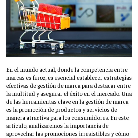
Welcome to Liberty Case
We have a curated list of the most noteworthy news from all
across the globe. With any subscription plan, you get access
to
exclusive articles
that let you stay ahead of the curve.
Your Profile
NEWS
LIFESTYLE
PUBLIC OPINION
En el mundo actual, donde la competencia entre
marcas es feroz, es esencial establecer estrategias
efectivas de gestión de marca para destacar entre
la multitud y asegurar el éxito en el mercado. Una
de las herramientas clave en la gestión de marca
es la promoción de productos y servicios de
manera atractiva para los consumidores. En este
artículo, analizaremos la importancia de
aprovechar las promociones irresistibles y cómo