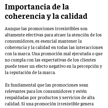
Importancia de la
TRANSFORMACIÓN DIGITAL
coherencia y la calidad
ANALÍTICA EMPRESARIAL Y BUSINESS
INTELLIGENCE
Aunque las promociones irresistibles son
CIBERSEGURIDAD EMPRESARIAL
altamente efectivas para atraer la atención de los
ESTRATEGIA
consumidores, es esencial mantener la
EMPRESAS FAMILIARES Y SUCESIÓN
coherencia y la calidad en todas las interacciones
con la marca. Una promoción mal ejecutada o que
GESTIÓN DEL RIESGO EMPRESARIAL
no cumpla con las expectativas de los clientes
NEGOCIACIÓN Y RESOLUCIÓN DE CONFLICTOS
puede tener un efecto negativo en la percepción y
la reputación de la marca.
DERECHO EMPRESARIAL Y REGULACIONES
ÉXITO EMPRESARIAL Y CASOS DE ESTUDIO
Es fundamental que las promociones sean
GOBIERNO CORPORATIVO
relevantes para los consumidores y estén
respaldadas por productos y servicios de alta
NEGOCIOS
calidad. Si una promoción irresistible genera
ESTRATEGIAS DE NEGOCIOS