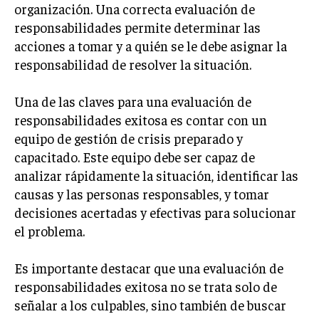
INVESTIGACIÓN DE MERCADO
organización. Una correcta evaluación de
responsabilidades permite determinar las
ANÁLISIS DE COMPETENCIA
acciones a tomar y a quién se le debe asignar la
GESTIÓN DE CLIENTES
responsabilidad de resolver la situación.
EMPRENDIMIENTO
Una de las claves para una evaluación de
INNOVACIÓN EMPRESARIAL
responsabilidades exitosa es contar con un
GESTIÓN DEL CAMBIO
equipo de gestión de crisis preparado y
capacitado. Este equipo debe ser capaz de
LIDERAZGO
analizar rápidamente la situación, identificar las
HABILIDADES DIRECTIVAS
causas y las personas responsables, y tomar
decisiones acertadas y efectivas para solucionar
EMPRENDIMIENTO
el problema.
PLANIFICACIÓN EMPRESARIAL
Es importante destacar que una evaluación de
FINANZAS
responsabilidades exitosa no se trata solo de
FINANZAS Y CONTABILIDAD
señalar a los culpables, sino también de buscar
GESTIÓN DE RECURSOS FINANCIEROS