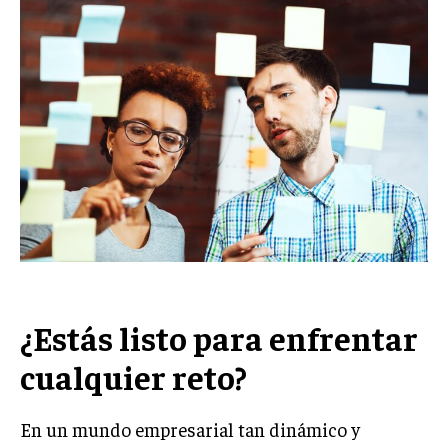
Welcome to Liberty Case
We have a curated list of the most noteworthy news from all
across the globe. With any subscription plan, you get access
to
exclusive articles
that let you stay ahead of the curve.
Your Profile
NEWS
LIFESTYLE
PUBLIC OPINION
¿Estás listo para enfrentar
cualquier reto?
En un mundo empresarial tan dinámico y