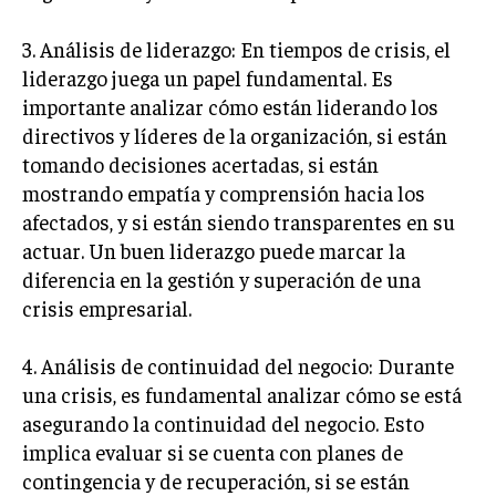
MARKETING B2B
3. Análisis de liderazgo: En tiempos de crisis, el
liderazgo juega un papel fundamental. Es
MARKETING B2C
importante analizar cómo están liderando los
FRANQUICIAS
directivos y líderes de la organización, si están
MARKETING DE INFLUENCERS
tomando decisiones acertadas, si están
mostrando empatía y comprensión hacia los
E-COMMERCE
afectados, y si están siendo transparentes en su
E-COMMERCE Y COMERCIO ELECTRÓNICO
actuar. Un buen liderazgo puede marcar la
ESTRATEGIAS DE PRICING Y GESTIÓN DE
diferencia en la gestión y superación de una
PRECIOS
crisis empresarial.
GESTIÓN DE CRISIS EMPRESARIALES
4. Análisis de continuidad del negocio: Durante
EMPRESAS Y STARTUPS TECNOLÓGICAS
una crisis, es fundamental analizar cómo se está
asegurando la continuidad del negocio. Esto
GESTIÓN DE LA EXPERIENCIA DEL CLIENTE
implica evaluar si se cuenta con planes de
MÁS
contingencia y de recuperación, si se están
PROYECTOS