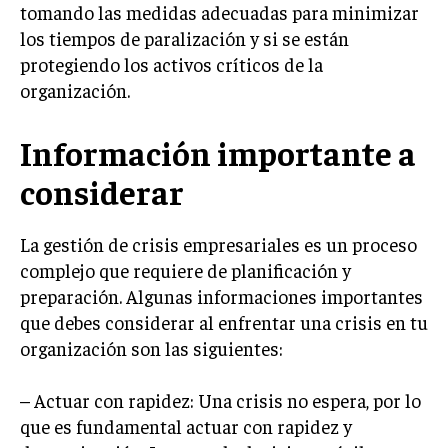
tomando las medidas adecuadas para minimizar
GESTIÓN DE PROYECTOS
los tiempos de paralización y si se están
GESTIÓN DE OPERACIONES Y CADENA DE
protegiendo los activos críticos de la
SUMINISTRO
organización.
LOGÍSTICA EMPRESARIAL
Información importante a
CALIDAD Y MEJORA CONTINUA
considerar
TALENTOS
RECURSOS HUMANOS Y GESTIÓN DEL
TALENTO
La gestión de crisis empresariales es un proceso
complejo que requiere de planificación y
COMPENSACIÓN Y BENEFICIOS
preparación. Algunas informaciones importantes
RECLUTAMIENTO Y SELECCIÓN
que debes considerar al enfrentar una crisis en tu
organización son las siguientes:
DESARROLLO DE PERSONAL
GESTIÓN DEL DESEMPEÑO
– Actuar con rapidez: Una crisis no espera, por lo
que es fundamental actuar con rapidez y
CULTURA Y CLIMA ORGANIZACIONAL