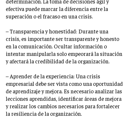
determinación. La toma de decisiones ágil y
ÉTICA EMPRESARIAL Y RESPONSABILIDAD
efectiva puede marcar la diferencia entre la
SOCIAL
superación o el fracaso en una crisis.
BLOG
– Transparencia y honestidad: Durante una
crisis, es importante ser transparente y honesto
en la comunicación. Ocultar información o
Acerca de
Últimas entradas
intentar manipularla solo empeorará la situación
y afectará la credibilidad de la organización.
Silvia Delgado
Soy Silvia Delgado, experta en comercio
– Aprender de la experiencia: Una crisis
electrónico. Me fascina observar cómo la
empresarial debe ser vista como una oportunidad
tecnología ha transformado la forma en que
compramos y vendemos. En mi tiempo libre,
de aprendizaje y mejora. Es necesario analizar las
disfruto del senderismo, apreciando la belleza natural y la
lecciones aprendidas, identificar áreas de mejora
tranquilidad que ofrece cada sendero.
y realizar los cambios necesarios para fortalecer
Aparece en periódicos digitales y domina los buscadores,
la resiliencia de la organización.
Infórmate aquí.