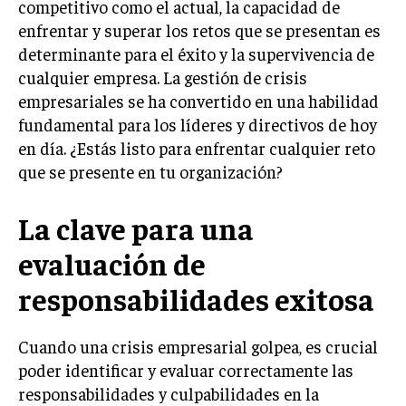
competitivo como el actual, la capacidad de
LIFESTYLE
enfrentar y superar los retos que se presentan es
determinante para el éxito y la supervivencia de
MARKETING
cualquier empresa. La gestión de crisis
ESTRATEGIAS DE MARKETING
empresariales se ha convertido en una habilidad
AGENCIAS DE MARKETING
fundamental para los líderes y directivos de hoy
AGENCIAS DE POSICIONAMIENTO WEB SEO
en día. ¿Estás listo para enfrentar cualquier reto
VENTA DE ENLACES
que se presente en tu organización?
MARKETING DIGITAL
La clave para una
PUBLICIDAD
evaluación de
VENTAS Y PERSUASIÓN
responsabilidades exitosa
GESTIÓN DE PRODUCTOS
Cuando una crisis empresarial golpea, es crucial
COMUNICACIÓN CORPORATIVA
poder identificar y evaluar correctamente las
GESTIÓN DE MARCA
responsabilidades y culpabilidades en la