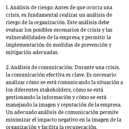
1. Análisis de riesgo: Antes de que ocurra una
TRANSFORMACIÓN DIGITAL
crisis, es fundamental realizar un análisis de
ANALÍTICA EMPRESARIAL Y BUSINESS
riesgo de la organización. Este análisis debe
INTELLIGENCE
evaluar los posibles escenarios de crisis y las
CIBERSEGURIDAD EMPRESARIAL
vulnerabilidades de la empresa, y permitir la
implementación de medidas de prevención y
ESTRATEGIA
mitigación adecuadas.
EMPRESAS FAMILIARES Y SUCESIÓN
GESTIÓN DEL RIESGO EMPRESARIAL
2. Análisis de comunicación: Durante una crisis,
la comunicación efectiva es clave. Es necesario
NEGOCIACIÓN Y RESOLUCIÓN DE CONFLICTOS
analizar cómo se está comunicando la situación a
DERECHO EMPRESARIAL Y REGULACIONES
los diferentes stakeholders, cómo se está
gestionando la información y cómo se está
ÉXITO EMPRESARIAL Y CASOS DE ESTUDIO
manejando la imagen y reputación de la empresa.
GOBIERNO CORPORATIVO
Un adecuado análisis de comunicación permite
minimizar el impacto negativo en la imagen de la
NEGOCIOS
organización y facilita la recuperación.
ESTRATEGIAS DE NEGOCIOS