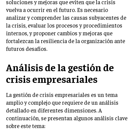
soluciones y mejoras que eviten que la crisis
vuelva a ocurrir en el futuro. Es necesario
INVERSIONES Y MERCADOS FINANCIEROS
analizar y comprender las causas subyacentes de
CONTABILIDAD EMPRESARIAL
la crisis, evaluar los procesos y procedimientos
internos, y proponer cambios y mejoras que
ECONOMÍA EMPRESARIAL
fortalezcan la resiliencia de la organización ante
INTERNACIONAL
futuros desafíos.
NEGOCIOS INTERNACIONALES
Análisis de la gestión de
COMERCIO INTERNACIONAL
crisis empresariales
EXPANSIÓN GLOBAL
IMPORTACIÓN Y EXPORTACIÓN
La gestión de crisis empresariales es un tema
ALIANZAS ESTRATÉGICAS
amplio y complejo que requiere de un análisis
detallado en diferentes dimensiones. A
TECNOLOGIA
continuación, se presentan algunos análisis clave
SOSTENIBILIDAD Y MEDIO AMBIENTE
sobre este tema:
GESTIÓN DE LA INNOVACIÓN TECNOLÓGICA