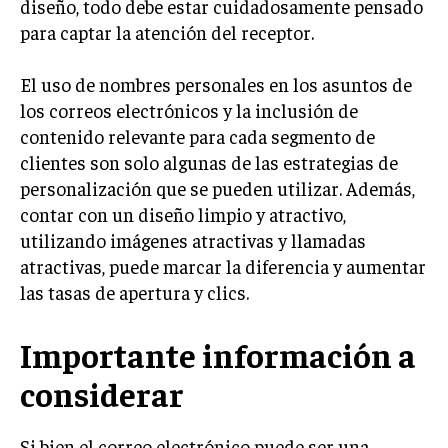
diseño, todo debe estar cuidadosamente pensado
para captar la atención del receptor.
MARKETING B2B
MARKETING B2C
El uso de nombres personales en los asuntos de
FRANQUICIAS
los correos electrónicos y la inclusión de
contenido relevante para cada segmento de
MARKETING DE INFLUENCERS
clientes son solo algunas de las estrategias de
personalización que se pueden utilizar. Además,
E-COMMERCE
E-COMMERCE Y COMERCIO ELECTRÓNICO
contar con un diseño limpio y atractivo,
utilizando imágenes atractivas y llamadas
ESTRATEGIAS DE PRICING Y GESTIÓN DE
atractivas, puede marcar la diferencia y aumentar
PRECIOS
las tasas de apertura y clics.
GESTIÓN DE CRISIS EMPRESARIALES
EMPRESAS Y STARTUPS TECNOLÓGICAS
Importante información a
GESTIÓN DE LA EXPERIENCIA DEL CLIENTE
considerar
MÁS
Si bien el correo electrónico puede ser una
PROYECTOS