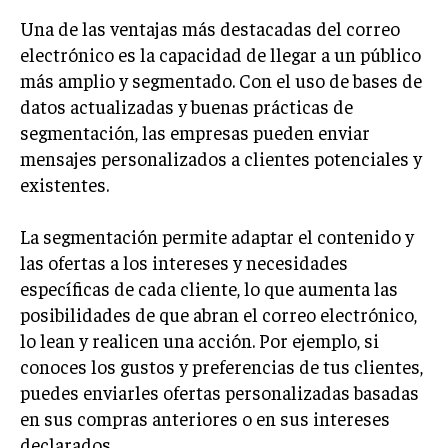
INVESTIGACIÓN DE MERCADO
Una de las ventajas más destacadas del correo
ANÁLISIS DE COMPETENCIA
electrónico es la capacidad de llegar a un público
más amplio y segmentado. Con el uso de bases de
GESTIÓN DE CLIENTES
datos actualizadas y buenas prácticas de
segmentación, las empresas pueden enviar
EMPRENDIMIENTO
INNOVACIÓN EMPRESARIAL
mensajes personalizados a clientes potenciales y
existentes.
GESTIÓN DEL CAMBIO
LIDERAZGO
La segmentación permite adaptar el contenido y
las ofertas a los intereses y necesidades
HABILIDADES DIRECTIVAS
específicas de cada cliente, lo que aumenta las
EMPRENDIMIENTO
posibilidades de que abran el correo electrónico,
lo lean y realicen una acción. Por ejemplo, si
PLANIFICACIÓN EMPRESARIAL
conoces los gustos y preferencias de tus clientes,
FINANZAS
puedes enviarles ofertas personalizadas basadas
FINANZAS Y CONTABILIDAD
en sus compras anteriores o en sus intereses
declarados.
GESTIÓN DE RECURSOS FINANCIEROS