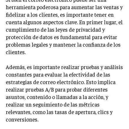
GESTIÓN DE PROYECTOS
herramienta poderosa para aumentar las ventas y
fidelizar a los clientes, es importante tener en
GESTIÓN DE OPERACIONES Y CADENA DE
cuenta algunos aspectos clave. En primer lugar, el
SUMINISTRO
cumplimiento de las leyes de privacidad y
LOGÍSTICA EMPRESARIAL
protección de datos es fundamental para evitar
CALIDAD Y MEJORA CONTINUA
problemas legales y mantener la confianza de los
clientes.
TALENTOS
RECURSOS HUMANOS Y GESTIÓN DEL
Además, es importante realizar pruebas y análisis
TALENTO
constantes para evaluar la efectividad de las
COMPENSACIÓN Y BENEFICIOS
estrategias de correo electrónico. Esto implica
realizar pruebas A/B para probar diferentes
RECLUTAMIENTO Y SELECCIÓN
asuntos, contenido o llamadas a la acción, y
DESARROLLO DE PERSONAL
realizar un seguimiento de las métricas
relevantes, como las tasas de apertura, clics y
GESTIÓN DEL DESEMPEÑO
conversiones.
CULTURA Y CLIMA ORGANIZACIONAL