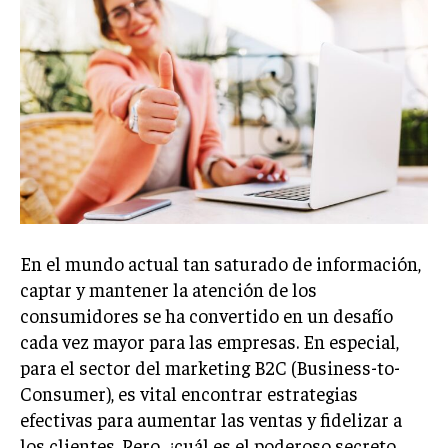
Welcome to Liberty Case
We have a curated list of the most noteworthy news from all
across the globe. With any subscription plan, you get access
to
exclusive articles
that let you stay ahead of the curve.
Your Profile
NEWS
LIFESTYLE
PUBLIC OPINION
En el mundo actual tan saturado de información,
captar y mantener la atención de los
consumidores se ha convertido en un desafío
cada vez mayor para las empresas. En especial,
para el sector del marketing B2C (Business-to-
Consumer), es vital encontrar estrategias
efectivas para aumentar las ventas y fidelizar a
los clientes. Pero, ¿cuál es el poderoso secreto