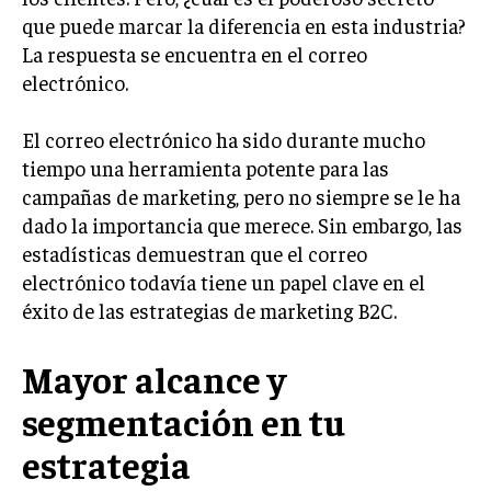
que puede marcar la diferencia en esta industria?
LIFESTYLE
La respuesta se encuentra en el correo
MARKETING
electrónico.
ESTRATEGIAS DE MARKETING
AGENCIAS DE MARKETING
El correo electrónico ha sido durante mucho
AGENCIAS DE POSICIONAMIENTO WEB SEO
tiempo una herramienta potente para las
campañas de marketing, pero no siempre se le ha
VENTA DE ENLACES
dado la importancia que merece. Sin embargo, las
MARKETING DIGITAL
estadísticas demuestran que el correo
electrónico todavía tiene un papel clave en el
PUBLICIDAD
éxito de las estrategias de marketing B2C.
VENTAS Y PERSUASIÓN
Mayor alcance y
GESTIÓN DE PRODUCTOS
segmentación en tu
COMUNICACIÓN CORPORATIVA
estrategia
GESTIÓN DE MARCA