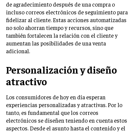
de agradecimiento después de una compra o
TRANSFORMACIÓN DIGITAL
incluso correos electrónicos de seguimiento para
ANALÍTICA EMPRESARIAL Y BUSINESS
fidelizar al cliente. Estas acciones automatizadas
INTELLIGENCE
no solo ahorran tiempo y recursos, sino que
también fortalecen la relación con el cliente y
CIBERSEGURIDAD EMPRESARIAL
aumentan las posibilidades de una venta
ESTRATEGIA
adicional.
EMPRESAS FAMILIARES Y SUCESIÓN
Personalización y diseño
GESTIÓN DEL RIESGO EMPRESARIAL
NEGOCIACIÓN Y RESOLUCIÓN DE CONFLICTOS
atractivo
DERECHO EMPRESARIAL Y REGULACIONES
Los consumidores de hoy en día esperan
ÉXITO EMPRESARIAL Y CASOS DE ESTUDIO
experiencias personalizadas y atractivas. Por lo
tanto, es fundamental que los correos
GOBIERNO CORPORATIVO
electrónicos se diseñen teniendo en cuenta estos
NEGOCIOS
aspectos. Desde el asunto hasta el contenido y el
ESTRATEGIAS DE NEGOCIOS