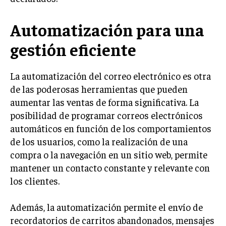
INVERSIONES Y MERCADOS FINANCIEROS
Automatización para una
CONTABILIDAD EMPRESARIAL
gestión eficiente
ECONOMÍA EMPRESARIAL
La automatización del correo electrónico es otra
INTERNACIONAL
de las poderosas herramientas que pueden
NEGOCIOS INTERNACIONALES
aumentar las ventas de forma significativa. La
COMERCIO INTERNACIONAL
posibilidad de programar correos electrónicos
automáticos en función de los comportamientos
EXPANSIÓN GLOBAL
de los usuarios, como la realización de una
IMPORTACIÓN Y EXPORTACIÓN
compra o la navegación en un sitio web, permite
ALIANZAS ESTRATÉGICAS
mantener un contacto constante y relevante con
los clientes.
TECNOLOGIA
SOSTENIBILIDAD Y MEDIO AMBIENTE
Además, la automatización permite el envío de
recordatorios de carritos abandonados, mensajes
GESTIÓN DE LA INNOVACIÓN TECNOLÓGICA