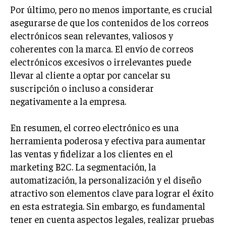
ÉTICA EMPRESARIAL Y RESPONSABILIDAD
Por último, pero no menos importante, es crucial
SOCIAL
asegurarse de que los contenidos de los correos
electrónicos sean relevantes, valiosos y
BLOG
coherentes con la marca. El envío de correos
electrónicos excesivos o irrelevantes puede
llevar al cliente a optar por cancelar su
suscripción o incluso a considerar
Acerca de
Últimas entradas
negativamente a la empresa.
Ernesto Ayala
En resumen, el correo electrónico es una
Hola, soy Ernesto Ayala, un observador incansable
del mundo empresarial. Vivo para analizar y
herramienta poderosa y efectiva para aumentar
comprender los movimientos del mercado. Fuera
las ventas y fidelizar a los clientes en el
del trabajo, soy un amante de la literatura clásica,
marketing B2C. La segmentación, la
buscando en cada página la estrategia de sus personajes.
automatización, la personalización y el diseño
Aparece en periódicos digitales y domina los buscadores,
atractivo son elementos clave para lograr el éxito
Infórmate aquí.
en esta estrategia. Sin embargo, es fundamental
tener en cuenta aspectos legales, realizar pruebas