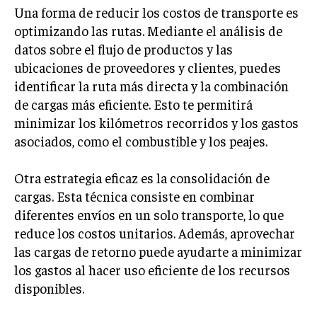
Una forma de reducir los costos de transporte es
INVERSIONES Y MERCADOS FINANCIEROS
optimizando las rutas. Mediante el análisis de
datos sobre el flujo de productos y las
CONTABILIDAD EMPRESARIAL
ubicaciones de proveedores y clientes, puedes
ECONOMÍA EMPRESARIAL
identificar la ruta más directa y la combinación
de cargas más eficiente. Esto te permitirá
INTERNACIONAL
minimizar los kilómetros recorridos y los gastos
NEGOCIOS INTERNACIONALES
asociados, como el combustible y los peajes.
COMERCIO INTERNACIONAL
Otra estrategia eficaz es la consolidación de
EXPANSIÓN GLOBAL
cargas. Esta técnica consiste en combinar
IMPORTACIÓN Y EXPORTACIÓN
diferentes envíos en un solo transporte, lo que
reduce los costos unitarios. Además, aprovechar
ALIANZAS ESTRATÉGICAS
las cargas de retorno puede ayudarte a minimizar
TECNOLOGIA
los gastos al hacer uso eficiente de los recursos
SOSTENIBILIDAD Y MEDIO AMBIENTE
disponibles.
GESTIÓN DE LA INNOVACIÓN TECNOLÓGICA