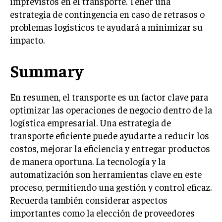
imprevistos en el transporte. Tener una
ÉTICA EMPRESARIAL Y RESPONSABILIDAD
estrategia de contingencia en caso de retrasos o
SOCIAL
problemas logísticos te ayudará a minimizar su
impacto.
BLOG
Summary
Acerca de
Últimas entradas
En resumen, el transporte es un factor clave para
optimizar las operaciones de negocio dentro de la
Raúl Torres
logística empresarial. Una estrategia de
Soy Raúl Torres, especializado en el mundo de los
transporte eficiente puede ayudarte a reducir los
proyectos y las innovaciones. Mi pluma busca
siempre la precisión y el detalle. Soy un
costos, mejorar la eficiencia y entregar productos
apasionado del cine clásico y en cada proyecto
de manera oportuna. La tecnología y la
busco una narrativa que cautiva, al igual que en una gran
automatización son herramientas clave en este
película.
proceso, permitiendo una gestión y control eficaz.
Aparece en periódicos digitales y domina los buscadores,
Recuerda también considerar aspectos
Infórmate aquí.
importantes como la elección de proveedores