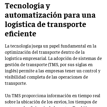
Tecnología y
TRANSFORMACIÓN DIGITAL
automatización para una
ANALÍTICA EMPRESARIAL Y BUSINESS
INTELLIGENCE
logística de transporte
CIBERSEGURIDAD EMPRESARIAL
eficiente
ESTRATEGIA
EMPRESAS FAMILIARES Y SUCESIÓN
La tecnología juega un papel fundamental en la
optimización del transporte dentro de la
GESTIÓN DEL RIESGO EMPRESARIAL
logística empresarial. La adopción de sistemas de
NEGOCIACIÓN Y RESOLUCIÓN DE CONFLICTOS
gestión de transporte (TMS, por sus siglas en
inglés) permite a las empresas tener un control y
DERECHO EMPRESARIAL Y REGULACIONES
visibilidad completa de las operaciones de
ÉXITO EMPRESARIAL Y CASOS DE ESTUDIO
transporte.
GOBIERNO CORPORATIVO
Un TMS proporciona información en tiempo real
sobre la ubicación de los envíos, los tiempos de
NEGOCIOS
ESTRATEGIAS DE NEGOCIOS