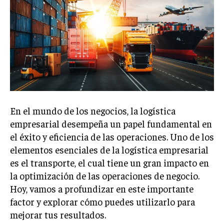
Welcome to Liberty Case
We have a curated list of the most noteworthy news from all
across the globe. With any subscription plan, you get access
to
exclusive articles
that let you stay ahead of the curve.
Your Profile
NEWS
LIFESTYLE
PUBLIC OPINION
En el mundo de los negocios, la logística
empresarial desempeña un papel fundamental en
el éxito y eficiencia de las operaciones. Uno de los
elementos esenciales de la logística empresarial
es el transporte, el cual tiene un gran impacto en
la optimización de las operaciones de negocio.
Hoy, vamos a profundizar en este importante
factor y explorar cómo puedes utilizarlo para
mejorar tus resultados.