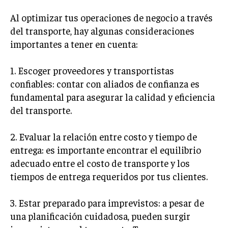
GESTIÓN DE PROYECTOS
Al optimizar tus operaciones de negocio a través
GESTIÓN DE OPERACIONES Y CADENA DE
del transporte, hay algunas consideraciones
SUMINISTRO
importantes a tener en cuenta:
LOGÍSTICA EMPRESARIAL
1. Escoger proveedores y transportistas
CALIDAD Y MEJORA CONTINUA
confiables: contar con aliados de confianza es
fundamental para asegurar la calidad y eficiencia
TALENTOS
del transporte.
RECURSOS HUMANOS Y GESTIÓN DEL
TALENTO
2. Evaluar la relación entre costo y tiempo de
COMPENSACIÓN Y BENEFICIOS
entrega: es importante encontrar el equilibrio
RECLUTAMIENTO Y SELECCIÓN
adecuado entre el costo de transporte y los
tiempos de entrega requeridos por tus clientes.
DESARROLLO DE PERSONAL
GESTIÓN DEL DESEMPEÑO
3. Estar preparado para imprevistos: a pesar de
una planificación cuidadosa, pueden surgir
CULTURA Y CLIMA ORGANIZACIONAL