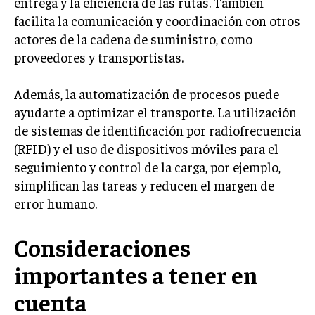
entrega y la eficiencia de las rutas. También
facilita la comunicación y coordinación con otros
MARKETING B2B
actores de la cadena de suministro, como
MARKETING B2C
proveedores y transportistas.
FRANQUICIAS
Además, la automatización de procesos puede
MARKETING DE INFLUENCERS
ayudarte a optimizar el transporte. La utilización
de sistemas de identificación por radiofrecuencia
E-COMMERCE
(RFID) y el uso de dispositivos móviles para el
E-COMMERCE Y COMERCIO ELECTRÓNICO
seguimiento y control de la carga, por ejemplo,
ESTRATEGIAS DE PRICING Y GESTIÓN DE
simplifican las tareas y reducen el margen de
PRECIOS
error humano.
GESTIÓN DE CRISIS EMPRESARIALES
Consideraciones
EMPRESAS Y STARTUPS TECNOLÓGICAS
importantes a tener en
GESTIÓN DE LA EXPERIENCIA DEL CLIENTE
cuenta
MÁS
PROYECTOS