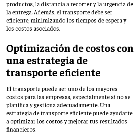
INVESTIGACIÓN DE MERCADO
productos, la distancia a recorrer y la urgencia de
la entrega. Además, el transporte debe ser
ANÁLISIS DE COMPETENCIA
eficiente, minimizando los tiempos de espera y
GESTIÓN DE CLIENTES
los costos asociados.
EMPRENDIMIENTO
Optimización de costos con
INNOVACIÓN EMPRESARIAL
una estrategia de
GESTIÓN DEL CAMBIO
transporte eficiente
LIDERAZGO
HABILIDADES DIRECTIVAS
El transporte puede ser uno de los mayores
EMPRENDIMIENTO
costos para las empresas, especialmente si no se
planifica y gestiona adecuadamente. Una
PLANIFICACIÓN EMPRESARIAL
estrategia de transporte eficiente puede ayudarte
a optimizar los costos y mejorar tus resultados
FINANZAS
FINANZAS Y CONTABILIDAD
financieros.
GESTIÓN DE RECURSOS FINANCIEROS