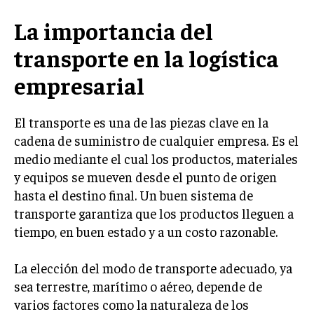
LIFESTYLE
La importancia del
MARKETING
transporte en la logística
ESTRATEGIAS DE MARKETING
empresarial
AGENCIAS DE MARKETING
AGENCIAS DE POSICIONAMIENTO WEB SEO
El transporte es una de las piezas clave en la
VENTA DE ENLACES
cadena de suministro de cualquier empresa. Es el
medio mediante el cual los productos, materiales
MARKETING DIGITAL
y equipos se mueven desde el punto de origen
PUBLICIDAD
hasta el destino final. Un buen sistema de
transporte garantiza que los productos lleguen a
VENTAS Y PERSUASIÓN
tiempo, en buen estado y a un costo razonable.
GESTIÓN DE PRODUCTOS
La elección del modo de transporte adecuado, ya
COMUNICACIÓN CORPORATIVA
sea terrestre, marítimo o aéreo, depende de
GESTIÓN DE MARCA
varios factores como la naturaleza de los