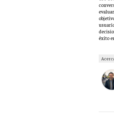
convers
evaluar
objetiv
usuario
decisio
éxito e
Acerc