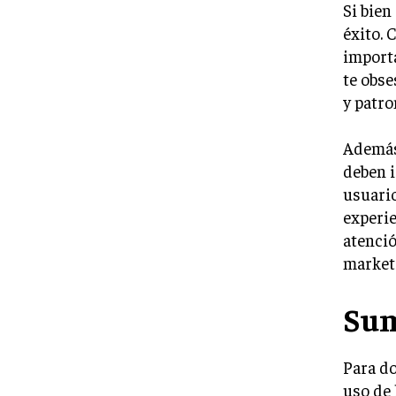
Si bien
éxito. 
importa
te obse
y patro
Además,
deben i
usuario
experie
atenció
market
Su
Para do
uso de 