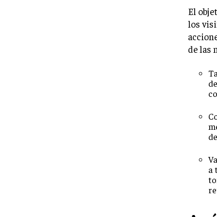
El obje
los vis
accione
de las 
Ta
de
co
Co
mé
de
Va
a 
to
re