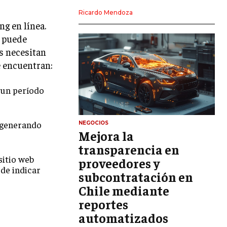
LIDERAZGO
Ricardo Mendoza
ng en línea.
HABILIDADES DIRECTIVAS
n puede
EMPRENDIMIENTO
s necesitan
e encuentran:
PLANIFICACIÓN EMPRESARIAL
e un período
FINANZAS
FINANZAS Y CONTABILIDAD
GESTIÓN DE RECURSOS FINANCIEROS
n generando
NEGOCIOS
Mejora la
INVERSIONES Y MERCADOS FINANCIEROS
transparencia en
sitio web
proveedores y
CONTABILIDAD EMPRESARIAL
ede indicar
subcontratación en
ECONOMÍA EMPRESARIAL
Chile mediante
reportes
INTERNACIONAL
NEGOCIOS INTERNACIONALES
automatizados