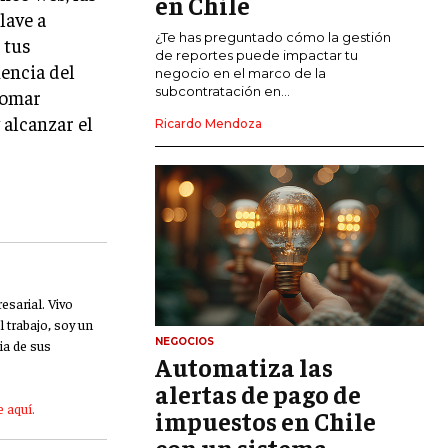
en Chile
lave a
CALIDAD Y MEJORA CONTINUA
¿Te has preguntado cómo la gestión
 tus
de reportes puede impactar tu
iencia del
negocio en el marco de la
TALENTOS
subcontratación en...
tomar
RECURSOS HUMANOS Y GESTIÓN DEL
 alcanzar el
TALENTO
Ricardo Mendoza
COMPENSACIÓN Y BENEFICIOS
RECLUTAMIENTO Y SELECCIÓN
DESARROLLO DE PERSONAL
GESTIÓN DEL DESEMPEÑO
sarial. Vivo
CULTURA Y CLIMA ORGANIZACIONAL
 trabajo, soy un
NEGOCIOS
ia de sus
ÉTICA EMPRESARIAL Y
Automatiza las
RESPONSABILIDAD SOCIAL
alertas de pago de
 aquí.
impuestos en Chile
BLOG
con un sistema