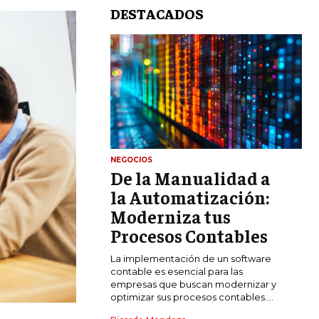
DESTACADOS
NEGOCIOS
De la Manualidad a
LIFESTYLE
la Automatización:
MARKETING
Moderniza tus
ESTRATEGIAS DE MARKETING
Procesos Contables
AGENCIAS DE MARKETING
La implementación de un software
AGENCIAS DE POSICIONAMIENTO WEB
contable es esencial para las
SEO
empresas que buscan modernizar y
optimizar sus procesos contables....
VENTA DE ENLACES