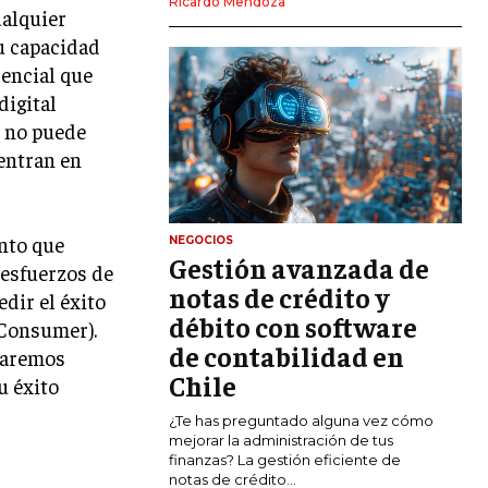
Ricardo Mendoza
ualquier
MARKETING DIGITAL
u capacidad
PUBLICIDAD
sencial que
digital
VENTAS Y PERSUASIÓN
s no puede
GESTIÓN DE PRODUCTOS
 entran en
COMUNICACIÓN CORPORATIVA
GESTIÓN DE MARCA
nto que
NEGOCIOS
Gestión avanzada de
 esfuerzos de
INVESTIGACIÓN DE MERCADO
notas de crédito y
dir el éxito
ANÁLISIS DE COMPETENCIA
débito con software
-Consumer).
de contabilidad en
caremos
GESTIÓN DE CLIENTES
Chile
u éxito
EMPRENDIMIENTO
¿Te has preguntado alguna vez cómo
INNOVACIÓN EMPRESARIAL
mejorar la administración de tus
finanzas? La gestión eficiente de
GESTIÓN DEL CAMBIO
notas de crédito...