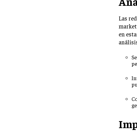
Aná
Las red
market
en esta
análisi
Se
pe
In
pu
Co
ge
Imp