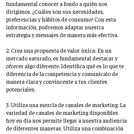
fundamental conocer a fondo a quién nos
TRANSFORMACIÓN DIGITAL
dirigimos. ¿Cuáles son sus necesidades,
preferencias y hábitos de consumo? Con esta
ANALÍTICA EMPRESARIAL Y BUSINESS
INTELLIGENCE
información, podremos adaptar nuestra
estrategia y mensajes de manera más efectiva.
CIBERSEGURIDAD EMPRESARIAL
2. Crea una propuesta de valor única: En un
ESTRATEGIA
EMPRESAS FAMILIARES Y SUCESIÓN
mercado saturado, es fundamental destacar y
ofrecer algo diferente. Identifica qué es lo que te
GESTIÓN DEL RIESGO EMPRESARIAL
diferencia de la competencia y comunícalo de
NEGOCIACIÓN Y RESOLUCIÓN DE CONFLICTOS
manera clara y convincente a tus clientes
potenciales.
DERECHO EMPRESARIAL Y REGULACIONES
ÉXITO EMPRESARIAL Y CASOS DE ESTUDIO
3. Utiliza una mezcla de canales de marketing: La
variedad de canales de marketing disponibles
GOBIERNO CORPORATIVO
hoy en día nos permite llegar a nuestra audiencia
NEGOCIOS
de diferentes maneras. Utiliza una combinación
ESTRATEGIAS DE NEGOCIOS