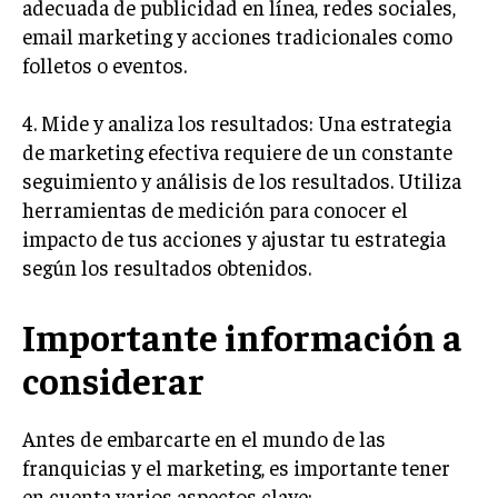
adecuada de publicidad en línea, redes sociales,
email marketing y acciones tradicionales como
MARKETING B2B
folletos o eventos.
MARKETING B2C
FRANQUICIAS
4. Mide y analiza los resultados: Una estrategia
de marketing efectiva requiere de un constante
MARKETING DE INFLUENCERS
seguimiento y análisis de los resultados. Utiliza
herramientas de medición para conocer el
E-COMMERCE
E-COMMERCE Y COMERCIO ELECTRÓNICO
impacto de tus acciones y ajustar tu estrategia
según los resultados obtenidos.
ESTRATEGIAS DE PRICING Y GESTIÓN DE
PRECIOS
Importante información a
GESTIÓN DE CRISIS EMPRESARIALES
considerar
EMPRESAS Y STARTUPS TECNOLÓGICAS
GESTIÓN DE LA EXPERIENCIA DEL CLIENTE
Antes de embarcarte en el mundo de las
franquicias y el marketing, es importante tener
MÁS
en cuenta varios aspectos clave:
PROYECTOS