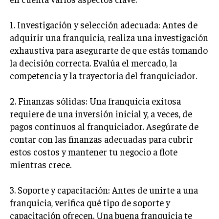
GESTIÓN DE PROYECTOS
1. Investigación y selección adecuada: Antes de
GESTIÓN DE OPERACIONES Y CADENA DE
adquirir una franquicia, realiza una investigación
SUMINISTRO
exhaustiva para asegurarte de que estás tomando
LOGÍSTICA EMPRESARIAL
la decisión correcta. Evalúa el mercado, la
CALIDAD Y MEJORA CONTINUA
competencia y la trayectoria del franquiciador.
TALENTOS
2. Finanzas sólidas: Una franquicia exitosa
RECURSOS HUMANOS Y GESTIÓN DEL
requiere de una inversión inicial y, a veces, de
TALENTO
pagos continuos al franquiciador. Asegúrate de
COMPENSACIÓN Y BENEFICIOS
contar con las finanzas adecuadas para cubrir
estos costos y mantener tu negocio a flote
RECLUTAMIENTO Y SELECCIÓN
mientras crece.
DESARROLLO DE PERSONAL
3. Soporte y capacitación: Antes de unirte a una
GESTIÓN DEL DESEMPEÑO
franquicia, verifica qué tipo de soporte y
CULTURA Y CLIMA ORGANIZACIONAL
capacitación ofrecen. Una buena franquicia te