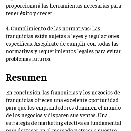
ÉTICA EMPRESARIAL Y RESPONSABILIDAD
proporcionará las herramientas necesarias para
SOCIAL
tener éxito y crecer.
BLOG
4. Cumplimiento de las normativas: Las
franquicias están sujetas a leyes y regulaciones
específicas. Asegúrate de cumplir con todas las
normativas y requerimientos legales para evitar
Acerca de
Últimas entradas
problemas futuros.
Ernesto Ayala
Hola, soy Ernesto Ayala, un observador incansable
Resumen
del mundo empresarial. Vivo para analizar y
comprender los movimientos del mercado. Fuera
del trabajo, soy un amante de la literatura clásica,
En conclusión, las franquicias y los negocios de
buscando en cada página la estrategia de sus personajes.
franquicias ofrecen una excelente oportunidad
para que los emprendedores dominen el mundo
Aparece en periódicos digitales y domina los buscadores,
Infórmate aquí.
de los negocios y disparen sus ventas. Una
estrategia de marketing efectiva es fundamental
para destacar en el mercado y atraer a nuestro