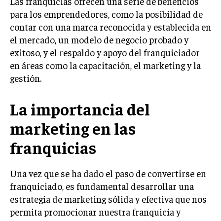
Las franquicias ofrecen una serie de beneficios
INVESTIGACIÓN DE MERCADO
para los emprendedores, como la posibilidad de
ANÁLISIS DE COMPETENCIA
contar con una marca reconocida y establecida en
el mercado, un modelo de negocio probado y
GESTIÓN DE CLIENTES
exitoso, y el respaldo y apoyo del franquiciador
en áreas como la capacitación, el marketing y la
EMPRENDIMIENTO
INNOVACIÓN EMPRESARIAL
gestión.
GESTIÓN DEL CAMBIO
La importancia del
LIDERAZGO
marketing en las
HABILIDADES DIRECTIVAS
franquicias
EMPRENDIMIENTO
PLANIFICACIÓN EMPRESARIAL
Una vez que se ha dado el paso de convertirse en
franquiciado, es fundamental desarrollar una
FINANZAS
estrategia de marketing sólida y efectiva que nos
FINANZAS Y CONTABILIDAD
permita promocionar nuestra franquicia y
GESTIÓN DE RECURSOS FINANCIEROS