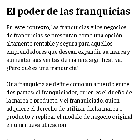
El poder de las franquicias
LIFESTYLE
MARKETING
En este contexto, las franquicias y los negocios
ESTRATEGIAS DE MARKETING
de franquicias se presentan como una opción
AGENCIAS DE MARKETING
altamente rentable y segura para aquellos
AGENCIAS DE POSICIONAMIENTO WEB SEO
emprendedores que desean expandir su marca y
VENTA DE ENLACES
aumentar sus ventas de manera significativa.
¿Pero qué es una franquicia?
MARKETING DIGITAL
Una franquicia se define como un acuerdo entre
PUBLICIDAD
dos partes: el franquiciador, quien es el dueño de
VENTAS Y PERSUASIÓN
la marca o producto, y el franquiciado, quien
GESTIÓN DE PRODUCTOS
adquiere el derecho de utilizar dicha marca o
producto y replicar el modelo de negocio original
COMUNICACIÓN CORPORATIVA
en una nueva ubicación.
GESTIÓN DE MARCA