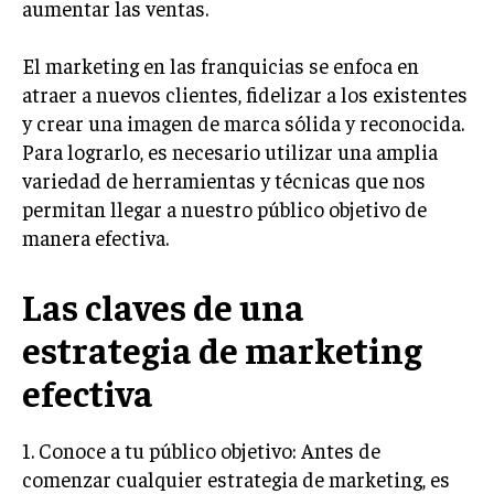
aumentar las ventas.
INVERSIONES Y MERCADOS FINANCIEROS
El marketing en las franquicias se enfoca en
CONTABILIDAD EMPRESARIAL
atraer a nuevos clientes, fidelizar a los existentes
y crear una imagen de marca sólida y reconocida.
ECONOMÍA EMPRESARIAL
Para lograrlo, es necesario utilizar una amplia
INTERNACIONAL
variedad de herramientas y técnicas que nos
NEGOCIOS INTERNACIONALES
permitan llegar a nuestro público objetivo de
manera efectiva.
COMERCIO INTERNACIONAL
EXPANSIÓN GLOBAL
Las claves de una
IMPORTACIÓN Y EXPORTACIÓN
estrategia de marketing
ALIANZAS ESTRATÉGICAS
efectiva
TECNOLOGIA
SOSTENIBILIDAD Y MEDIO AMBIENTE
1. Conoce a tu público objetivo: Antes de
comenzar cualquier estrategia de marketing, es
GESTIÓN DE LA INNOVACIÓN TECNOLÓGICA