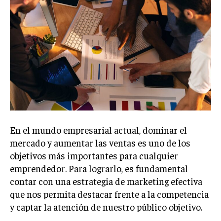
Welcome to Liberty Case
We have a curated list of the most noteworthy news from all
across the globe. With any subscription plan, you get access
to
exclusive articles
that let you stay ahead of the curve.
Your Profile
NEWS
LIFESTYLE
PUBLIC OPINION
En el mundo empresarial actual, dominar el
mercado y aumentar las ventas es uno de los
objetivos más importantes para cualquier
emprendedor. Para lograrlo, es fundamental
contar con una estrategia de marketing efectiva
que nos permita destacar frente a la competencia
y captar la atención de nuestro público objetivo.