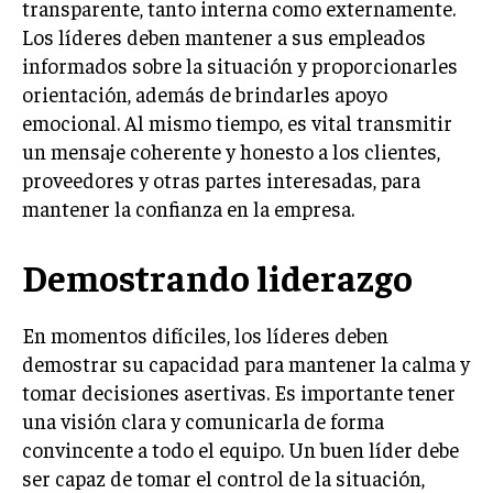
transparente, tanto interna como externamente.
Los líderes deben mantener a sus empleados
INVERSIONES Y MERCADOS FINANCIEROS
informados sobre la situación y proporcionarles
CONTABILIDAD EMPRESARIAL
orientación, además de brindarles apoyo
emocional. Al mismo tiempo, es vital transmitir
ECONOMÍA EMPRESARIAL
un mensaje coherente y honesto a los clientes,
INTERNACIONAL
proveedores y otras partes interesadas, para
NEGOCIOS INTERNACIONALES
mantener la confianza en la empresa.
COMERCIO INTERNACIONAL
Demostrando liderazgo
EXPANSIÓN GLOBAL
IMPORTACIÓN Y EXPORTACIÓN
En momentos difíciles, los líderes deben
demostrar su capacidad para mantener la calma y
ALIANZAS ESTRATÉGICAS
tomar decisiones asertivas. Es importante tener
TECNOLOGIA
una visión clara y comunicarla de forma
SOSTENIBILIDAD Y MEDIO AMBIENTE
convincente a todo el equipo. Un buen líder debe
ser capaz de tomar el control de la situación,
GESTIÓN DE LA INNOVACIÓN TECNOLÓGICA