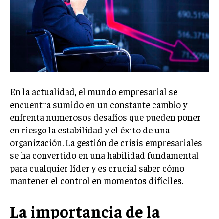
Welcome to Liberty Case
We have a curated list of the most noteworthy news from all
across the globe. With any subscription plan, you get access
to
exclusive articles
that let you stay ahead of the curve.
Your Profile
NEWS
LIFESTYLE
PUBLIC OPINION
En la actualidad, el mundo empresarial se
encuentra sumido en un constante cambio y
enfrenta numerosos desafíos que pueden poner
en riesgo la estabilidad y el éxito de una
organización. La gestión de crisis empresariales
se ha convertido en una habilidad fundamental
para cualquier líder y es crucial saber cómo
mantener el control en momentos difíciles.
La importancia de la