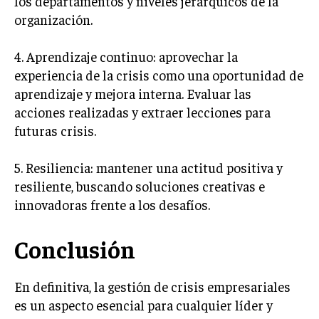
los departamentos y niveles jerárquicos de la
ÉTICA EMPRESARIAL Y RESPONSABILIDAD
organización.
SOCIAL
4. Aprendizaje continuo: aprovechar la
BLOG
experiencia de la crisis como una oportunidad de
aprendizaje y mejora interna. Evaluar las
acciones realizadas y extraer lecciones para
futuras crisis.
Acerca de
Últimas entradas
Silvia Delgado
5. Resiliencia: mantener una actitud positiva y
Soy Silvia Delgado, experta en comercio
resiliente, buscando soluciones creativas e
electrónico. Me fascina observar cómo la
innovadoras frente a los desafíos.
tecnología ha transformado la forma en que
compramos y vendemos. En mi tiempo libre,
disfruto del senderismo, apreciando la belleza natural y la
Conclusión
tranquilidad que ofrece cada sendero.
Aparece en periódicos digitales y domina los buscadores,
En definitiva, la gestión de crisis empresariales
Infórmate aquí.
es un aspecto esencial para cualquier líder y