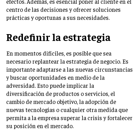
efectos. Además, es esencial poner al cliente en el
centro de las decisiones y ofrecer soluciones
MARKETING B2B
prácticas y oportunas a sus necesidades.
MARKETING B2C
FRANQUICIAS
Redefinir la estrategia
MARKETING DE INFLUENCERS
En momentos difíciles, es posible que sea
E-COMMERCE
necesario replantear la estrategia de negocio. Es
E-COMMERCE Y COMERCIO ELECTRÓNICO
importante adaptarse a las nuevas circunstancias
y buscar oportunidades en medio de la
ESTRATEGIAS DE PRICING Y GESTIÓN DE
PRECIOS
adversidad. Esto puede implicar la
diversificación de productos o servicios, el
GESTIÓN DE CRISIS EMPRESARIALES
cambio de mercado objetivo, la adopción de
EMPRESAS Y STARTUPS TECNOLÓGICAS
nuevas tecnologías o cualquier otra medida que
permita a la empresa superar la crisis y fortalecer
GESTIÓN DE LA EXPERIENCIA DEL CLIENTE
su posición en el mercado.
MÁS
PROYECTOS