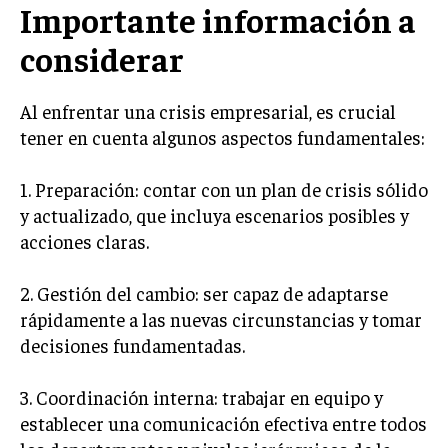
Importante información a
GESTIÓN DE PROYECTOS
considerar
GESTIÓN DE OPERACIONES Y CADENA DE
SUMINISTRO
Al enfrentar una crisis empresarial, es crucial
LOGÍSTICA EMPRESARIAL
tener en cuenta algunos aspectos fundamentales:
CALIDAD Y MEJORA CONTINUA
1. Preparación: contar con un plan de crisis sólido
TALENTOS
y actualizado, que incluya escenarios posibles y
RECURSOS HUMANOS Y GESTIÓN DEL
TALENTO
acciones claras.
COMPENSACIÓN Y BENEFICIOS
2. Gestión del cambio: ser capaz de adaptarse
RECLUTAMIENTO Y SELECCIÓN
rápidamente a las nuevas circunstancias y tomar
decisiones fundamentadas.
DESARROLLO DE PERSONAL
GESTIÓN DEL DESEMPEÑO
3. Coordinación interna: trabajar en equipo y
establecer una comunicación efectiva entre todos
CULTURA Y CLIMA ORGANIZACIONAL