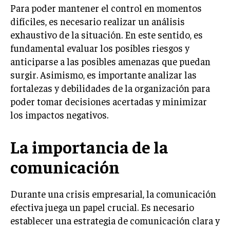
INVESTIGACIÓN DE MERCADO
Para poder mantener el control en momentos
difíciles, es necesario realizar un análisis
ANÁLISIS DE COMPETENCIA
exhaustivo de la situación. En este sentido, es
GESTIÓN DE CLIENTES
fundamental evaluar los posibles riesgos y
anticiparse a las posibles amenazas que puedan
EMPRENDIMIENTO
surgir. Asimismo, es importante analizar las
INNOVACIÓN EMPRESARIAL
fortalezas y debilidades de la organización para
GESTIÓN DEL CAMBIO
poder tomar decisiones acertadas y minimizar
los impactos negativos.
LIDERAZGO
HABILIDADES DIRECTIVAS
La importancia de la
EMPRENDIMIENTO
comunicación
PLANIFICACIÓN EMPRESARIAL
Durante una crisis empresarial, la comunicación
FINANZAS
efectiva juega un papel crucial. Es necesario
FINANZAS Y CONTABILIDAD
establecer una estrategia de comunicación clara y
GESTIÓN DE RECURSOS FINANCIEROS