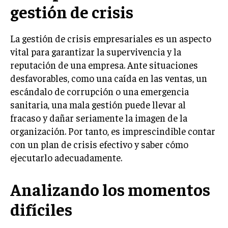
gestión de crisis
LIFESTYLE
MARKETING
La gestión de crisis empresariales es un aspecto
ESTRATEGIAS DE MARKETING
vital para garantizar la supervivencia y la
AGENCIAS DE MARKETING
reputación de una empresa. Ante situaciones
AGENCIAS DE POSICIONAMIENTO WEB SEO
desfavorables, como una caída en las ventas, un
escándalo de corrupción o una emergencia
VENTA DE ENLACES
sanitaria, una mala gestión puede llevar al
MARKETING DIGITAL
fracaso y dañar seriamente la imagen de la
organización. Por tanto, es imprescindible contar
PUBLICIDAD
con un plan de crisis efectivo y saber cómo
VENTAS Y PERSUASIÓN
ejecutarlo adecuadamente.
GESTIÓN DE PRODUCTOS
Analizando los momentos
COMUNICACIÓN CORPORATIVA
difíciles
GESTIÓN DE MARCA