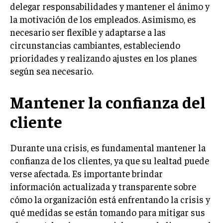
delegar responsabilidades y mantener el ánimo y
TRANSFORMACIÓN DIGITAL
la motivación de los empleados. Asimismo, es
necesario ser flexible y adaptarse a las
ANALÍTICA EMPRESARIAL Y BUSINESS
INTELLIGENCE
circunstancias cambiantes, estableciendo
prioridades y realizando ajustes en los planes
CIBERSEGURIDAD EMPRESARIAL
según sea necesario.
ESTRATEGIA
EMPRESAS FAMILIARES Y SUCESIÓN
Mantener la confianza del
GESTIÓN DEL RIESGO EMPRESARIAL
cliente
NEGOCIACIÓN Y RESOLUCIÓN DE CONFLICTOS
Durante una crisis, es fundamental mantener la
DERECHO EMPRESARIAL Y REGULACIONES
confianza de los clientes, ya que su lealtad puede
ÉXITO EMPRESARIAL Y CASOS DE ESTUDIO
verse afectada. Es importante brindar
información actualizada y transparente sobre
GOBIERNO CORPORATIVO
cómo la organización está enfrentando la crisis y
NEGOCIOS
qué medidas se están tomando para mitigar sus
ESTRATEGIAS DE NEGOCIOS